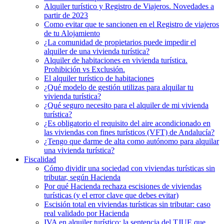
Alquiler turístico y Registro de Viajeros. Novedades a
partir de 2023
Como evitar que te sancionen en el Registro de viajeros
de tu Alojamiento
¿La comunidad de propietarios puede impedir el
alquiler de una vivienda turística?
Alquiler de habitaciones en vivienda turística.
Prohibición vs Exclusión.
El alquiler turístico de habitaciones
¿Qué modelo de gestión utilizas para alquilar tu
vivienda turística?
¿Qué seguro necesito para el alquiler de mi vivienda
turística?
¿Es obligatorio el requisito del aire acondicionado en
las viviendas con fines turísticos (VFT) de Andalucía?
¿Tengo que darme de alta como autónomo para alquilar
una vivienda turística?
Fiscalidad
Cómo dividir una sociedad con viviendas turísticas sin
tributar, según Hacienda
Por qué Hacienda rechaza escisiones de viviendas
turísticas (y el error clave que debes evitar)
Escisión total en viviendas turísticas sin tributar: caso
real validado por Hacienda
IVA en alquiler turístico: la sentencia del TJUE que