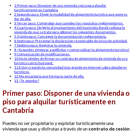
1
Primer paso: Disponer de una vivienda o piso para alquilar
turísticamente en Cantabria
2
Segundo paso: Elegir la modalidad de alojamiento turístico que quieres
dar de alta.
3
Tercer paso: Comprobar que cumples los requisitos reglamentarios.
4
Cuarto paso: Dirigirte al ayuntamiento del municipio donde radique la
vivienda de que se trate para obtener los siguientes documentos.
5
Quinto paso: Conseguir la documentación reglamentaria.
6
Sexto paso: Presentar la declaración responsable de inicio de actividad.
7
Séptimo paso: Registrar tu vivienda.
8
¡Ya puedes empezar a publicitar y comercializar tu alojamiento turístico!
9
Comunicación de modificaciones.
10
No te olvides de firmar un contrato de alojamiento de vivienda de uso
turístico con tu huésped:
11
Estoy creando la comunidad más grande en internet sobre alquileres
turísticos.
12
Me encantaría que formaras parte de ella.
13
¿Te apuntas?
Primer paso:
Disponer de una vivienda o
piso para alquilar turísticamente en
Cantabria
Puedes no ser propietario y explotar turísticamente una
vivienda que usas y disfrutas a través de un
contrato de cesión