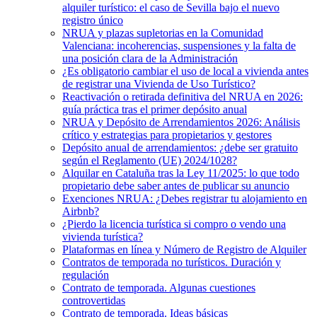
alquiler turístico: el caso de Sevilla bajo el nuevo
registro único
NRUA y plazas supletorias en la Comunidad
Valenciana: incoherencias, suspensiones y la falta de
una posición clara de la Administración
¿Es obligatorio cambiar el uso de local a vivienda antes
de registrar una Vivienda de Uso Turístico?
Reactivación o retirada definitiva del NRUA en 2026:
guía práctica tras el primer depósito anual
NRUA y Depósito de Arrendamientos 2026: Análisis
crítico y estrategias para propietarios y gestores
Depósito anual de arrendamientos: ¿debe ser gratuito
según el Reglamento (UE) 2024/1028?
Alquilar en Cataluña tras la Ley 11/2025: lo que todo
propietario debe saber antes de publicar su anuncio
Exenciones NRUA: ¿Debes registrar tu alojamiento en
Airbnb?
¿Pierdo la licencia turística si compro o vendo una
vivienda turística?
Plataformas en línea y Número de Registro de Alquiler
Contratos de temporada no turísticos. Duración y
regulación
Contrato de temporada. Algunas cuestiones
controvertidas
Contrato de temporada. Ideas básicas