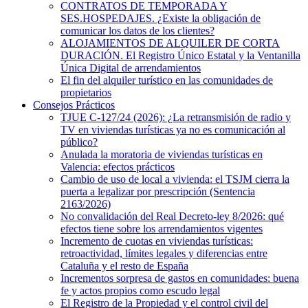
CONTRATOS DE TEMPORADA Y
SES.HOSPEDAJES. ¿Existe la obligación de
comunicar los datos de los clientes?
ALOJAMIENTOS DE ALQUILER DE CORTA
DURACIÓN. El Registro Único Estatal y la Ventanilla
Única Digital de arrendamientos
El fin del alquiler turístico en las comunidades de
propietarios
Consejos Prácticos
TJUE C-127/24 (2026): ¿La retransmisión de radio y
TV en viviendas turísticas ya no es comunicación al
público?
Anulada la moratoria de viviendas turísticas en
Valencia: efectos prácticos
Cambio de uso de local a vivienda: el TSJM cierra la
puerta a legalizar por prescripción (Sentencia
2163/2026)
No convalidación del Real Decreto-ley 8/2026: qué
efectos tiene sobre los arrendamientos vigentes
Incremento de cuotas en viviendas turísticas:
retroactividad, límites legales y diferencias entre
Cataluña y el resto de España
Incrementos sorpresa de gastos en comunidades: buena
fe y actos propios como escudo legal
El Registro de la Propiedad y el control civil del