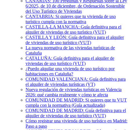
CANARIAS: 100 Preguntas y Respuestas sobre la Ley
6/2025, de 10 de diciembre, de Ordenación Sostenible
del Uso Turístico de Viviendas
CANTABRIA: Si quieres que tu vivienda de uso
turístico cumpla con la normativa
CASTILLA-LA MANCHA: Guía definitiva para el
alquiler de viviendas de uso turístico (VUT)
CASTILLA Y LEÓN: Guía definitiva para el alquiler
de viviendas de uso turístico (VUT)
La nueva normativa de las viviendas turísticas de
Cataluña
CATALUÑA: Guía definitiva para el alquiler de
viviendas de uso turístico (VUT)
¿Puedo alquilar una vivienda de uso turístico por
habitaciones en Cataluña?
COMUNIDAD VALENCIANA: Guía definitiva para
el alquiler de viviendas turísticas (VT)
Nueva regulación de viviendas turísticas en Valencia
2026: qué cambia realmente y cómo te afecta
COMUNIDAD DE MADRID: Si quieres que tu VUT
cumpla con la normativa (Guía actualizada)
COMUNIDAD DE MADRID: Guía definitiva para el
alquiler de viviendas de uso turístico (VUT)
Cómo registrar una vivienda de uso turístico en Madrid:
Paso a paso