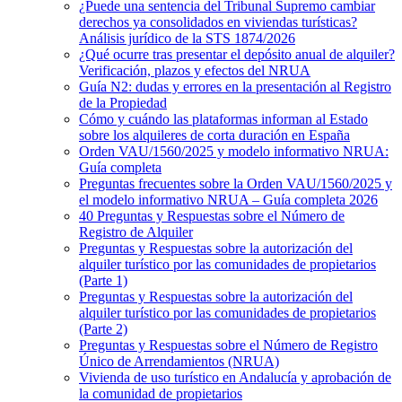
¿Puede una sentencia del Tribunal Supremo cambiar
derechos ya consolidados en viviendas turísticas?
Análisis jurídico de la STS 1874/2026
¿Qué ocurre tras presentar el depósito anual de alquiler?
Verificación, plazos y efectos del NRUA
Guía N2: dudas y errores en la presentación al Registro
de la Propiedad
Cómo y cuándo las plataformas informan al Estado
sobre los alquileres de corta duración en España
Orden VAU/1560/2025 y modelo informativo NRUA:
Guía completa
Preguntas frecuentes sobre la Orden VAU/1560/2025 y
el modelo informativo NRUA – Guía completa 2026
40 Preguntas y Respuestas sobre el Número de
Registro de Alquiler
Preguntas y Respuestas sobre la autorización del
alquiler turístico por las comunidades de propietarios
(Parte 1)
Preguntas y Respuestas sobre la autorización del
alquiler turístico por las comunidades de propietarios
(Parte 2)
Preguntas y Respuestas sobre el Número de Registro
Único de Arrendamientos (NRUA)
Vivienda de uso turístico en Andalucía y aprobación de
la comunidad de propietarios