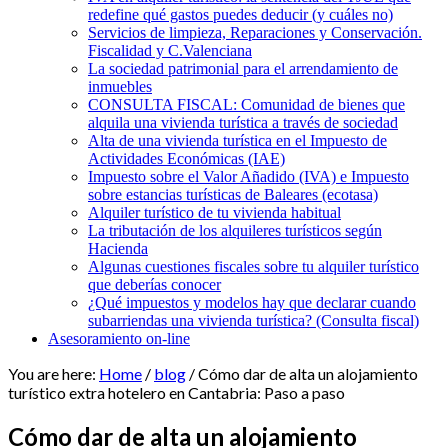
redefine qué gastos puedes deducir (y cuáles no)
Servicios de limpieza, Reparaciones y Conservación.
Fiscalidad y C.Valenciana
La sociedad patrimonial para el arrendamiento de
inmuebles
CONSULTA FISCAL: Comunidad de bienes que
alquila una vivienda turística a través de sociedad
Alta de una vivienda turística en el Impuesto de
Actividades Económicas (IAE)
Impuesto sobre el Valor Añadido (IVA) e Impuesto
sobre estancias turísticas de Baleares (ecotasa)
Alquiler turístico de tu vivienda habitual
La tributación de los alquileres turísticos según
Hacienda
Algunas cuestiones fiscales sobre tu alquiler turístico
que deberías conocer
¿Qué impuestos y modelos hay que declarar cuando
subarriendas una vivienda turística? (Consulta fiscal)
Asesoramiento on-line
You are here:
Home
/
blog
/
Cómo dar de alta un alojamiento
turístico extra hotelero en Cantabria: Paso a paso
Cómo dar de alta un alojamiento