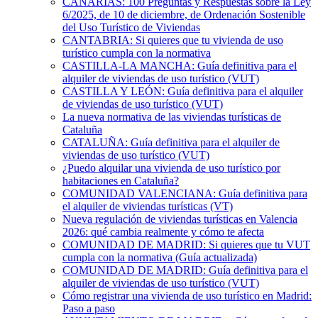
CANARIAS: 100 Preguntas y Respuestas sobre la Ley
6/2025, de 10 de diciembre, de Ordenación Sostenible
del Uso Turístico de Viviendas
CANTABRIA: Si quieres que tu vivienda de uso
turístico cumpla con la normativa
CASTILLA-LA MANCHA: Guía definitiva para el
alquiler de viviendas de uso turístico (VUT)
CASTILLA Y LEÓN: Guía definitiva para el alquiler
de viviendas de uso turístico (VUT)
La nueva normativa de las viviendas turísticas de
Cataluña
CATALUÑA: Guía definitiva para el alquiler de
viviendas de uso turístico (VUT)
¿Puedo alquilar una vivienda de uso turístico por
habitaciones en Cataluña?
COMUNIDAD VALENCIANA: Guía definitiva para
el alquiler de viviendas turísticas (VT)
Nueva regulación de viviendas turísticas en Valencia
2026: qué cambia realmente y cómo te afecta
COMUNIDAD DE MADRID: Si quieres que tu VUT
cumpla con la normativa (Guía actualizada)
COMUNIDAD DE MADRID: Guía definitiva para el
alquiler de viviendas de uso turístico (VUT)
Cómo registrar una vivienda de uso turístico en Madrid:
Paso a paso