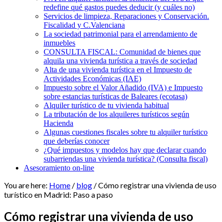
redefine qué gastos puedes deducir (y cuáles no)
Servicios de limpieza, Reparaciones y Conservación.
Fiscalidad y C.Valenciana
La sociedad patrimonial para el arrendamiento de
inmuebles
CONSULTA FISCAL: Comunidad de bienes que
alquila una vivienda turística a través de sociedad
Alta de una vivienda turística en el Impuesto de
Actividades Económicas (IAE)
Impuesto sobre el Valor Añadido (IVA) e Impuesto
sobre estancias turísticas de Baleares (ecotasa)
Alquiler turístico de tu vivienda habitual
La tributación de los alquileres turísticos según
Hacienda
Algunas cuestiones fiscales sobre tu alquiler turístico
que deberías conocer
¿Qué impuestos y modelos hay que declarar cuando
subarriendas una vivienda turística? (Consulta fiscal)
Asesoramiento on-line
You are here:
Home
/
blog
/
Cómo registrar una vivienda de uso
turístico en Madrid: Paso a paso
Cómo registrar una vivienda de uso