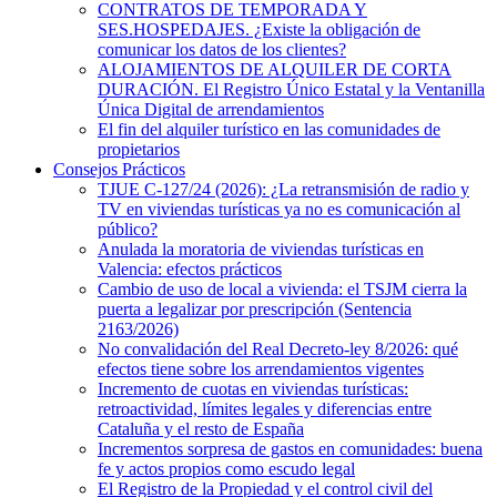
CONTRATOS DE TEMPORADA Y
SES.HOSPEDAJES. ¿Existe la obligación de
comunicar los datos de los clientes?
ALOJAMIENTOS DE ALQUILER DE CORTA
DURACIÓN. El Registro Único Estatal y la Ventanilla
Única Digital de arrendamientos
El fin del alquiler turístico en las comunidades de
propietarios
Consejos Prácticos
TJUE C-127/24 (2026): ¿La retransmisión de radio y
TV en viviendas turísticas ya no es comunicación al
público?
Anulada la moratoria de viviendas turísticas en
Valencia: efectos prácticos
Cambio de uso de local a vivienda: el TSJM cierra la
puerta a legalizar por prescripción (Sentencia
2163/2026)
No convalidación del Real Decreto-ley 8/2026: qué
efectos tiene sobre los arrendamientos vigentes
Incremento de cuotas en viviendas turísticas:
retroactividad, límites legales y diferencias entre
Cataluña y el resto de España
Incrementos sorpresa de gastos en comunidades: buena
fe y actos propios como escudo legal
El Registro de la Propiedad y el control civil del