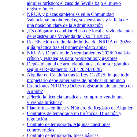
alquiler turístico: el caso de Sevilla bajo el nuevo
registro único
NRUA y plazas supletorias en la Comunidad
Valenciana: incoherencias, suspensiones y la falta de
una posición clara de la Administración
¿Es obligatorio cambiar el uso de local a vivienda antes
de registrar una Vivienda de Uso Turístico?
Reactivación o retirada definitiva del NRUA en 2026:
guía práctica tras el primer depósito anual
NRUA y Depósito de Arrendamientos 2026: Análisis
crítico y estrategias para propietarios y gestores
Depósito anual de arrendamientos: ¿debe ser gratuito
según el Reglamento (UE) 2024/1028?
Alquilar en Cataluña tras la Ley 11/2025: lo que todo
propietario debe saber antes de publicar su anuncio
Exenciones NRUA: ¿Debes registrar tu alojamiento en
Airbnb?
¿Pierdo la licencia turística si compro o vendo una
vivienda turística?
Plataformas en línea y Número de Registro de Alquiler
Contratos de temporada no turísticos. Duración y
regulación
Contrato de temporada. Algunas cuestiones
controvertidas
Contrato de temporada. Ideas básicas