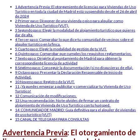
1
Advertencia Previa: El otorgamiento de licencias para Viviendas de Uso
Turístico en toda la ciudad de Madrid está suspendido desde el 26 de abril
de 2024
2
Primer paso: Disponer de una vivienda o piso para alquilar como
Vivienda de Uso Turístico (VUT).
3
Segundo paso: Elegir la modalidad de alojamiento turístico que quieres
dar de alta.
4
Tercer paso: Comprobar lo que dice tu comunidad de vecinos sobre el
alquiler turístico en la finca.
5
Cuarto paso: Elegir la modalidad de gestión de tu VUT.
6
Quinto paso: Comprobar que cumples los requisitos reglamentarios.
7
Sexto paso: Dirigirte al ayuntamiento de Madrid para obtener la
correspondiente licencia de actividad
8
Séptimo paso: Conseguir la documentación (si no dispusieras de ella).
9
Octavo paso: Presentar la Declaración Responsable de Inicio de
Actividad.
10
Noveno paso: Registro de la VUT.
11
¡Ya puedes empezar a publicitar y comercializar tu Vivienda de Uso
Turístico!
12
Comunicación de modificaciones.
13
Una recomendación: No te olvides de firmar un contrato de
alojamiento de Vivienda de Uso Turístico con tu huésped.
14
COMUNIDAD DE MADRID: Guía definitiva para el alquiler de viviendas
de uso turístico (VUT)
15
CANAL DE TELEGRAM PARA CONSULTAS
Advertencia Previa
: El otorgamiento de