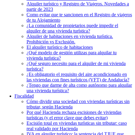
Alquiler turístico y Registro de Viajeros. Novedades a
partir de 2023
Como evitar que te sancionen en el Registro de viajeros
de tu Alojamiento
¿La comunidad de propietarios puede impedir el
alquiler de una vivienda turística?
Alquiler de habitaciones en vivienda turística.
Prohibición vs Exclusión.
El alquiler turístico de habitaciones
¿Qué modelo de gestión utilizas para alquilar tu
vivienda turística?
¿Qué seguro necesito para el alquiler de mi vivienda
turística?
¿Es obligatorio el requisito del aire acondicionado en
las viviendas con fines turísticos (VFT) de Andalucía?
¿Tengo que darme de alta como autónomo para alquilar
una vivienda turística?
Fiscalidad
Cómo dividir una sociedad con viviendas turísticas sin
tributar, según Hacienda
Por qué Hacienda rechaza escisiones de viviendas
turísticas (y el error clave que debes evitar)
Escisión total en viviendas turísticas sin tributar: caso
real validado por Hacienda
IVA en alquiler turístico: la sentencia del TJUE que