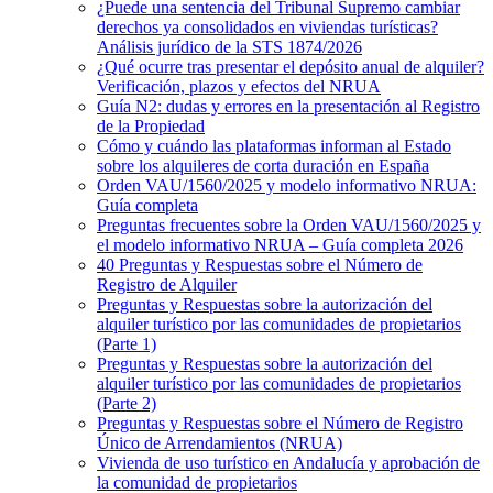
¿Puede una sentencia del Tribunal Supremo cambiar
derechos ya consolidados en viviendas turísticas?
Análisis jurídico de la STS 1874/2026
¿Qué ocurre tras presentar el depósito anual de alquiler?
Verificación, plazos y efectos del NRUA
Guía N2: dudas y errores en la presentación al Registro
de la Propiedad
Cómo y cuándo las plataformas informan al Estado
sobre los alquileres de corta duración en España
Orden VAU/1560/2025 y modelo informativo NRUA:
Guía completa
Preguntas frecuentes sobre la Orden VAU/1560/2025 y
el modelo informativo NRUA – Guía completa 2026
40 Preguntas y Respuestas sobre el Número de
Registro de Alquiler
Preguntas y Respuestas sobre la autorización del
alquiler turístico por las comunidades de propietarios
(Parte 1)
Preguntas y Respuestas sobre la autorización del
alquiler turístico por las comunidades de propietarios
(Parte 2)
Preguntas y Respuestas sobre el Número de Registro
Único de Arrendamientos (NRUA)
Vivienda de uso turístico en Andalucía y aprobación de
la comunidad de propietarios