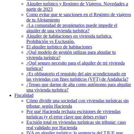
Alquiler turístico y Registro de Viajeros. Novedades a
partir de 2023
Como evitar que te sancionen en el Registro de viajeros
de tu Alojamiento
¿La comunidad de propietarios puede impedir el
alquiler de una vivienda turística?
Alquiler de habitaciones en vivienda turística.
Prohibición vs Exclusión.
El alquiler turístico de habitaciones
¿Qué modelo de gestión utilizas para alquilar tu
vivienda turística?
¿Qué seguro necesito para el alquiler de mi vivienda
turística?
¿Es obligatorio el requisito del aire acondicionado en
las viviendas con fines turísticos (VFT) de Andalucía?
¿Tengo que darme de alta como autónomo para alquilar
una vivienda turística?
Fiscalidad
Cómo dividir una sociedad con viviendas turísticas sin
tributar, según Hacienda
Por qué Hacienda rechaza escisiones de viviendas
turísticas (y el error clave que debes evitar)
Escisión total en viviendas turísticas sin tributar: caso
real validado por Hacienda
IVA en alquiler turístico: la sentencia del TJUE que