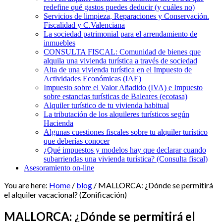
redefine qué gastos puedes deducir (y cuáles no)
Servicios de limpieza, Reparaciones y Conservación.
Fiscalidad y C.Valenciana
La sociedad patrimonial para el arrendamiento de
inmuebles
CONSULTA FISCAL: Comunidad de bienes que
alquila una vivienda turística a través de sociedad
Alta de una vivienda turística en el Impuesto de
Actividades Económicas (IAE)
Impuesto sobre el Valor Añadido (IVA) e Impuesto
sobre estancias turísticas de Baleares (ecotasa)
Alquiler turístico de tu vivienda habitual
La tributación de los alquileres turísticos según
Hacienda
Algunas cuestiones fiscales sobre tu alquiler turístico
que deberías conocer
¿Qué impuestos y modelos hay que declarar cuando
subarriendas una vivienda turística? (Consulta fiscal)
Asesoramiento on-line
You are here:
Home
/
blog
/
MALLORCA: ¿Dónde se permitirá
el alquiler vacacional? (Zonificación)
MALLORCA: ¿Dónde se permitirá el