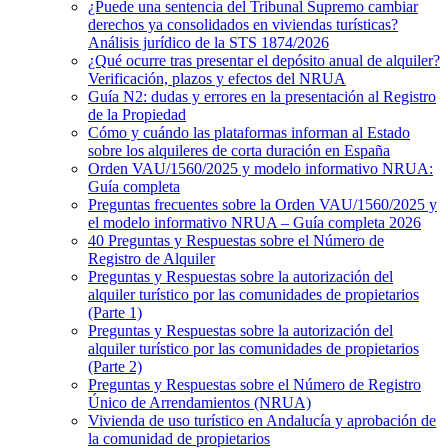
¿Puede una sentencia del Tribunal Supremo cambiar
derechos ya consolidados en viviendas turísticas?
Análisis jurídico de la STS 1874/2026
¿Qué ocurre tras presentar el depósito anual de alquiler?
Verificación, plazos y efectos del NRUA
Guía N2: dudas y errores en la presentación al Registro
de la Propiedad
Cómo y cuándo las plataformas informan al Estado
sobre los alquileres de corta duración en España
Orden VAU/1560/2025 y modelo informativo NRUA:
Guía completa
Preguntas frecuentes sobre la Orden VAU/1560/2025 y
el modelo informativo NRUA – Guía completa 2026
40 Preguntas y Respuestas sobre el Número de
Registro de Alquiler
Preguntas y Respuestas sobre la autorización del
alquiler turístico por las comunidades de propietarios
(Parte 1)
Preguntas y Respuestas sobre la autorización del
alquiler turístico por las comunidades de propietarios
(Parte 2)
Preguntas y Respuestas sobre el Número de Registro
Único de Arrendamientos (NRUA)
Vivienda de uso turístico en Andalucía y aprobación de
la comunidad de propietarios