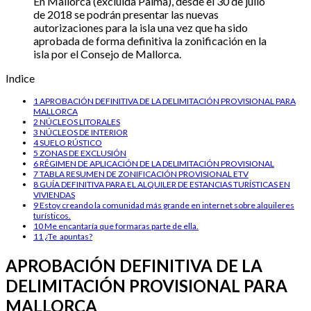
En Mallorca (excluida Palma), desde el 30 de julio
de 2018 se podrán presentar las nuevas
autorizaciones para la isla una vez que ha sido
aprobada de forma definitiva la zonificación en la
isla por el Consejo de Mallorca.
Indice
1
APROBACIÓN DEFINITIVA DE LA DELIMITACIÓN PROVISIONAL PARA
MALLORCA
2
NÚCLEOS LITORALES
3
NÚCLEOS DE INTERIOR
4
SUELO RÚSTICO
5
ZONAS DE EXCLUSIÓN
6
RÉGIMEN DE APLICACIÓN DE LA DELIMITACIÓN PROVISIONAL
7
TABLA RESUMEN DE ZONIFICACIÓN PROVISIONAL ETV
8
GUÍA DEFINITIVA PARA EL ALQUILER DE ESTANCIAS TURÍSTICAS EN
VIVIENDAS
9
Estoy creando la comunidad más grande en internet sobre alquileres
turísticos.
10
Me encantaría que formaras parte de ella.
11
¿Te apuntas?
APROBACIÓN DEFINITIVA DE LA
DELIMITACIÓN PROVISIONAL PARA
MALLORCA