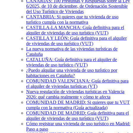
CANARIAS: 100 Preguntas y Respuestas sobre la Ley
6/2025, de 10 de diciembre, de Ordenación Sostenible
del Uso Turístico de Viviendas
CANTABRIA: Si quieres que tu vivienda de uso
turístico cumpla con la normativa
CASTILLA-LA MANCHA: Guía definitiva para el
alquiler de viviendas de uso turístico (VUT)
CASTILLA Y LEÓN: Guía definitiva para el alquiler
de viviendas de uso turístico (VUT)
La nueva normativa de las viviendas turísticas de
Cataluña
CATALUÑA: Guía definitiva para el alquiler de
viviendas de uso turístico (VUT)
¿Puedo alquilar una vivienda de uso turístico por
habitaciones en Cataluña?
COMUNIDAD VALENCIANA: Guía definitiva para
el alquiler de viviendas turísticas (VT)
Nueva regulación de viviendas turísticas en Valencia
2026: qué cambia realmente y cómo te afecta
COMUNIDAD DE MADRID: Si quieres que tu VUT
cumpla con la normativa (Guía actualizada)
COMUNIDAD DE MADRID: Guía definitiva para el
alquiler de viviendas de uso turístico (VUT)
Cómo registrar una vivienda de uso turístico en Madrid:
Paso a paso