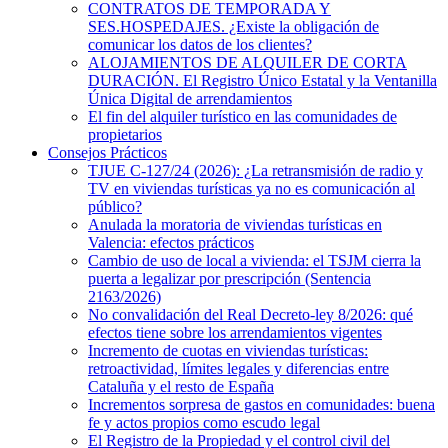
CONTRATOS DE TEMPORADA Y
SES.HOSPEDAJES. ¿Existe la obligación de
comunicar los datos de los clientes?
ALOJAMIENTOS DE ALQUILER DE CORTA
DURACIÓN. El Registro Único Estatal y la Ventanilla
Única Digital de arrendamientos
El fin del alquiler turístico en las comunidades de
propietarios
Consejos Prácticos
TJUE C-127/24 (2026): ¿La retransmisión de radio y
TV en viviendas turísticas ya no es comunicación al
público?
Anulada la moratoria de viviendas turísticas en
Valencia: efectos prácticos
Cambio de uso de local a vivienda: el TSJM cierra la
puerta a legalizar por prescripción (Sentencia
2163/2026)
No convalidación del Real Decreto-ley 8/2026: qué
efectos tiene sobre los arrendamientos vigentes
Incremento de cuotas en viviendas turísticas:
retroactividad, límites legales y diferencias entre
Cataluña y el resto de España
Incrementos sorpresa de gastos en comunidades: buena
fe y actos propios como escudo legal
El Registro de la Propiedad y el control civil del