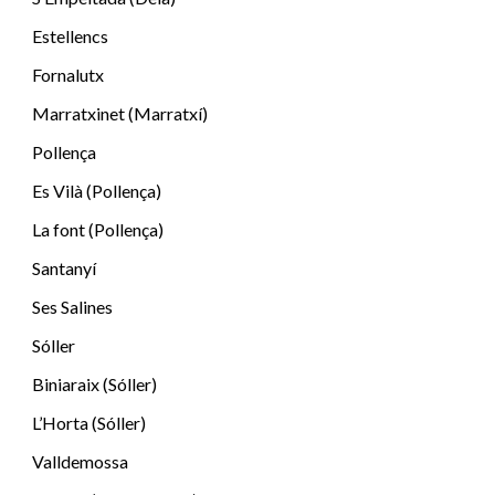
Estellencs
Fornalutx
Marratxinet (Marratxí)
Pollença
Es Vilà (Pollença)
La font (Pollença)
Santanyí
Ses Salines
Sóller
Biniaraix (Sóller)
L’Horta (Sóller)
Valldemossa