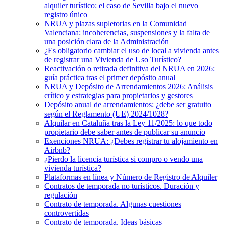
alquiler turístico: el caso de Sevilla bajo el nuevo
registro único
NRUA y plazas supletorias en la Comunidad
Valenciana: incoherencias, suspensiones y la falta de
una posición clara de la Administración
¿Es obligatorio cambiar el uso de local a vivienda antes
de registrar una Vivienda de Uso Turístico?
Reactivación o retirada definitiva del NRUA en 2026:
guía práctica tras el primer depósito anual
NRUA y Depósito de Arrendamientos 2026: Análisis
crítico y estrategias para propietarios y gestores
Depósito anual de arrendamientos: ¿debe ser gratuito
según el Reglamento (UE) 2024/1028?
Alquilar en Cataluña tras la Ley 11/2025: lo que todo
propietario debe saber antes de publicar su anuncio
Exenciones NRUA: ¿Debes registrar tu alojamiento en
Airbnb?
¿Pierdo la licencia turística si compro o vendo una
vivienda turística?
Plataformas en línea y Número de Registro de Alquiler
Contratos de temporada no turísticos. Duración y
regulación
Contrato de temporada. Algunas cuestiones
controvertidas
Contrato de temporada. Ideas básicas