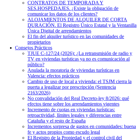
CONTRATOS DE TEMPORADA Y
SES.HOSPEDAJES. ¿Existe la obligación de
comunicar los datos de los clientes?
ALOJAMIENTOS DE ALQUILER DE CORTA
DURACIÓN. El Registro Único Estatal y la Ventanilla
Única Digital de arrendamientos
El fin del alquiler turístico en las comunidades de
propietarios
Consejos Prácticos
TJUE C-127/24 (2026): ¿La retransmisión de radio y
TV en viviendas turísticas ya no es comunicación al
público?
Anulada la moratoria de viviendas turísticas en
Valencia: efectos prácticos
Cambio de uso de local a vivienda: el TSJM cierra la
puerta a legalizar por prescripción (Sentencia
2163/2026)
No convalidación del Real Decreto-ley 8/2026: qué
efectos tiene sobre los arrendamientos vigentes
Incremento de cuotas en viviendas turísticas:
retroactividad, límites legales y diferencias entre
Cataluña y el resto de España
Incrementos sorpresa de gastos en comunidades: buena
fe y actos propios como escudo legal
El Registro de la Propiedad y el control civil del