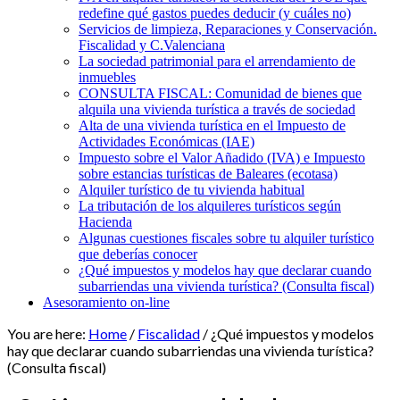
redefine qué gastos puedes deducir (y cuáles no)
Servicios de limpieza, Reparaciones y Conservación.
Fiscalidad y C.Valenciana
La sociedad patrimonial para el arrendamiento de
inmuebles
CONSULTA FISCAL: Comunidad de bienes que
alquila una vivienda turística a través de sociedad
Alta de una vivienda turística en el Impuesto de
Actividades Económicas (IAE)
Impuesto sobre el Valor Añadido (IVA) e Impuesto
sobre estancias turísticas de Baleares (ecotasa)
Alquiler turístico de tu vivienda habitual
La tributación de los alquileres turísticos según
Hacienda
Algunas cuestiones fiscales sobre tu alquiler turístico
que deberías conocer
¿Qué impuestos y modelos hay que declarar cuando
subarriendas una vivienda turística? (Consulta fiscal)
Asesoramiento on-line
You are here:
Home
/
Fiscalidad
/
¿Qué impuestos y modelos
hay que declarar cuando subarriendas una vivienda turística?
(Consulta fiscal)