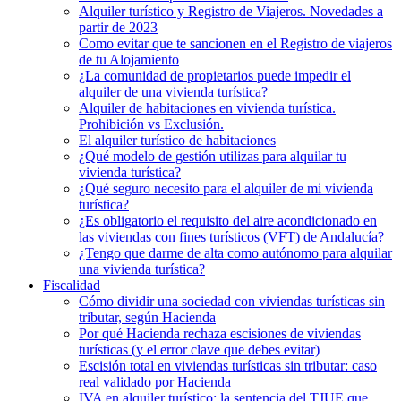
Alquiler turístico y Registro de Viajeros. Novedades a
partir de 2023
Como evitar que te sancionen en el Registro de viajeros
de tu Alojamiento
¿La comunidad de propietarios puede impedir el
alquiler de una vivienda turística?
Alquiler de habitaciones en vivienda turística.
Prohibición vs Exclusión.
El alquiler turístico de habitaciones
¿Qué modelo de gestión utilizas para alquilar tu
vivienda turística?
¿Qué seguro necesito para el alquiler de mi vivienda
turística?
¿Es obligatorio el requisito del aire acondicionado en
las viviendas con fines turísticos (VFT) de Andalucía?
¿Tengo que darme de alta como autónomo para alquilar
una vivienda turística?
Fiscalidad
Cómo dividir una sociedad con viviendas turísticas sin
tributar, según Hacienda
Por qué Hacienda rechaza escisiones de viviendas
turísticas (y el error clave que debes evitar)
Escisión total en viviendas turísticas sin tributar: caso
real validado por Hacienda
IVA en alquiler turístico: la sentencia del TJUE que