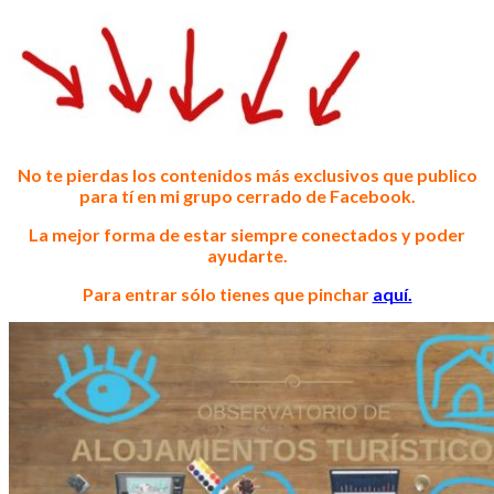
No te pierdas los contenidos más exclusivos que publico
para tí en mi grupo cerrado de Facebook.
La mejor forma de estar siempre conectados y
poder
ayudarte
.
Para entrar sólo tienes que pinchar
aquí.