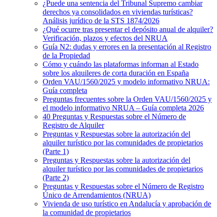
¿Puede una sentencia del Tribunal Supremo cambiar
derechos ya consolidados en viviendas turísticas?
Análisis jurídico de la STS 1874/2026
¿Qué ocurre tras presentar el depósito anual de alquiler?
Verificación, plazos y efectos del NRUA
Guía N2: dudas y errores en la presentación al Registro
de la Propiedad
Cómo y cuándo las plataformas informan al Estado
sobre los alquileres de corta duración en España
Orden VAU/1560/2025 y modelo informativo NRUA:
Guía completa
Preguntas frecuentes sobre la Orden VAU/1560/2025 y
el modelo informativo NRUA – Guía completa 2026
40 Preguntas y Respuestas sobre el Número de
Registro de Alquiler
Preguntas y Respuestas sobre la autorización del
alquiler turístico por las comunidades de propietarios
(Parte 1)
Preguntas y Respuestas sobre la autorización del
alquiler turístico por las comunidades de propietarios
(Parte 2)
Preguntas y Respuestas sobre el Número de Registro
Único de Arrendamientos (NRUA)
Vivienda de uso turístico en Andalucía y aprobación de
la comunidad de propietarios