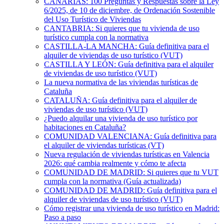
CANARIAS: 100 Preguntas y Respuestas sobre la Ley
6/2025, de 10 de diciembre, de Ordenación Sostenible
del Uso Turístico de Viviendas
CANTABRIA: Si quieres que tu vivienda de uso
turístico cumpla con la normativa
CASTILLA-LA MANCHA: Guía definitiva para el
alquiler de viviendas de uso turístico (VUT)
CASTILLA Y LEÓN: Guía definitiva para el alquiler
de viviendas de uso turístico (VUT)
La nueva normativa de las viviendas turísticas de
Cataluña
CATALUÑA: Guía definitiva para el alquiler de
viviendas de uso turístico (VUT)
¿Puedo alquilar una vivienda de uso turístico por
habitaciones en Cataluña?
COMUNIDAD VALENCIANA: Guía definitiva para
el alquiler de viviendas turísticas (VT)
Nueva regulación de viviendas turísticas en Valencia
2026: qué cambia realmente y cómo te afecta
COMUNIDAD DE MADRID: Si quieres que tu VUT
cumpla con la normativa (Guía actualizada)
COMUNIDAD DE MADRID: Guía definitiva para el
alquiler de viviendas de uso turístico (VUT)
Cómo registrar una vivienda de uso turístico en Madrid:
Paso a paso