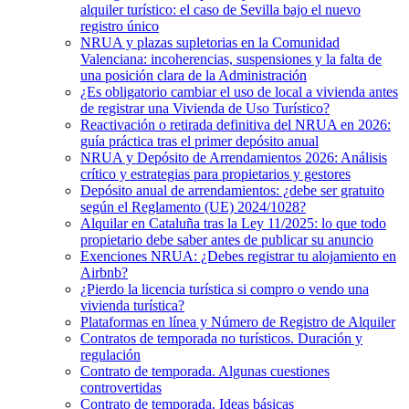
alquiler turístico: el caso de Sevilla bajo el nuevo
registro único
NRUA y plazas supletorias en la Comunidad
Valenciana: incoherencias, suspensiones y la falta de
una posición clara de la Administración
¿Es obligatorio cambiar el uso de local a vivienda antes
de registrar una Vivienda de Uso Turístico?
Reactivación o retirada definitiva del NRUA en 2026:
guía práctica tras el primer depósito anual
NRUA y Depósito de Arrendamientos 2026: Análisis
crítico y estrategias para propietarios y gestores
Depósito anual de arrendamientos: ¿debe ser gratuito
según el Reglamento (UE) 2024/1028?
Alquilar en Cataluña tras la Ley 11/2025: lo que todo
propietario debe saber antes de publicar su anuncio
Exenciones NRUA: ¿Debes registrar tu alojamiento en
Airbnb?
¿Pierdo la licencia turística si compro o vendo una
vivienda turística?
Plataformas en línea y Número de Registro de Alquiler
Contratos de temporada no turísticos. Duración y
regulación
Contrato de temporada. Algunas cuestiones
controvertidas
Contrato de temporada. Ideas básicas