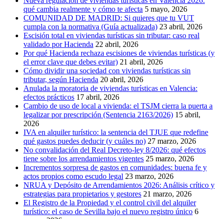
Nueva regulación de viviendas turísticas en Valencia 2026:
qué cambia realmente y cómo te afecta
5 mayo, 2026
COMUNIDAD DE MADRID: Si quieres que tu VUT
cumpla con la normativa (Guía actualizada)
23 abril, 2026
Escisión total en viviendas turísticas sin tributar: caso real
validado por Hacienda
22 abril, 2026
Por qué Hacienda rechaza escisiones de viviendas turísticas (y
el error clave que debes evitar)
21 abril, 2026
Cómo dividir una sociedad con viviendas turísticas sin
tributar, según Hacienda
20 abril, 2026
Anulada la moratoria de viviendas turísticas en Valencia:
efectos prácticos
17 abril, 2026
Cambio de uso de local a vivienda: el TSJM cierra la puerta a
legalizar por prescripción (Sentencia 2163/2026)
15 abril,
2026
IVA en alquiler turístico: la sentencia del TJUE que redefine
qué gastos puedes deducir (y cuáles no)
27 marzo, 2026
No convalidación del Real Decreto-ley 8/2026: qué efectos
tiene sobre los arrendamientos vigentes
25 marzo, 2026
Incrementos sorpresa de gastos en comunidades: buena fe y
actos propios como escudo legal
23 marzo, 2026
NRUA y Depósito de Arrendamientos 2026: Análisis crítico y
estrategias para propietarios y gestores
21 marzo, 2026
El Registro de la Propiedad y el control civil del alquiler
turístico: el caso de Sevilla bajo el nuevo registro único
6