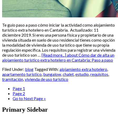
Te guío paso a paso cómo iniciar la actividad como alojamiento
turístico extra hotelero en Cantabria. Actualizado: 11
diciembre 2019. Si eres una persona física y propietario de una
vivienda situada en suelo de uso residencial tienes como opción
la modalidad de vivienda de uso turístico que tiene su propia
regulación específica. Los requisitos para registrar una vivienda
de uso turístico son …
[Read more...]
about Cómo dar de alta un
alojamiento turístico extra hotelero en Cantabria: Paso a paso
Filed Under:
blog
Tagged With:
alojamiento extra hotelero
,
apartamento turístico
,
bungalow
,
chalet
,
estudio
,
requisitos
,
tramitación
,
vivienda de uso turistico
Page
1
Page
2
Go to
Next Page »
Primary Sidebar