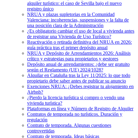
alquiler turístico: el caso de Sevilla bajo el nuevo
registro único
NRUA y plazas supletorias en la Comunidad
Valenciana: incoherencias, suspensiones y la falta de
una posición clara de la Administración
¿Es obligatorio cambiar el uso de local a vivienda antes
de registrar una Vivienda de Uso Turístico?
Reactivación o retirada definitiva del NRUA en 2026:
guía práctica tras el primer depósito anual
NRUA y Depósito de Arrendamientos 2026: Análisis
crítico y estrategias para propietarios y gestores
Depósito anual de arrendamientos: ¿debe ser gratuito
según el Reglamento (UE) 2024/1028?
Alquilar en Cataluña tras la Ley 11/2025: lo que todo
propietario debe saber antes de publicar su anuncio
Exenciones NRUA: ¿Debes registrar tu alojamiento en
Airbnb?
¿Pierdo la licencia turística si compro o vendo una
vivienda turística?
Plataformas en línea y Número de Registro de Alquiler
Contratos de temporada no turísticos. Duración y
regulación
Contrato de temporada. Algunas cuestiones
controvertidas
Contrato de temporada. Ideas básicas