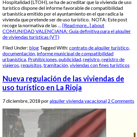
Hospitalidad (LTOH), se ha de acreditar que la vivienda de uso
turístico dispone del informe favorable de compatibilidad
urbanística emitido por el ayuntamiento en el que radica la
vivienda que pretende ser de uso turístico. NOTA: Este post
recoge la normativa de las …
[Read more...]
about
COMUNIDAD VALENCIANA: Guía definitiva para el alquiler
de viviendas turísticas (VT)
Filed Under:
blog
Tagged With:
contrato de alquiler turístico
,
documentación
,
informe municipal de compatibilidad
urbanística
,
Prohibiciones
,
publicidad
,
registro
,
registro de
viajeros
,
requisitos
,
tramitación
,
viviendas con fines turísticos
Nueva regulación de las viviendas de
uso turístico en La Rioja
7 diciembre, 2018
por
alquiler vivienda vacacional
2 Comments