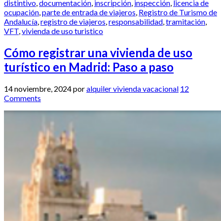
distintivo
,
documentación
,
inscripción
,
inspección
,
licencia de
ocupación
,
parte de entrada de viajeros
,
Registro de Turismo de
Andalucía
,
registro de viajeros
,
responsabilidad
,
tramitación
,
VFT
,
vivienda de uso turistico
Cómo registrar una vivienda de uso
turístico en Madrid: Paso a paso
14 noviembre, 2024
por
alquiler vivienda vacacional
12
Comments