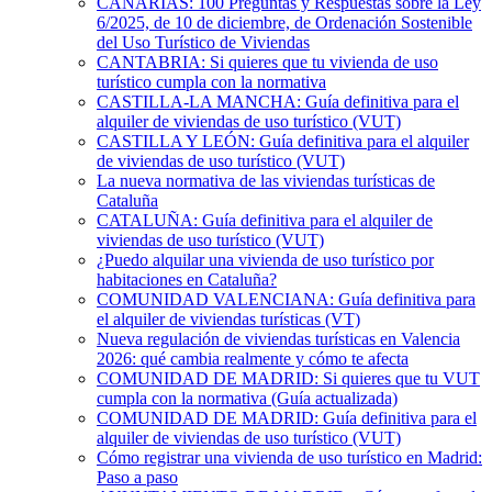
CANARIAS: 100 Preguntas y Respuestas sobre la Ley
6/2025, de 10 de diciembre, de Ordenación Sostenible
del Uso Turístico de Viviendas
CANTABRIA: Si quieres que tu vivienda de uso
turístico cumpla con la normativa
CASTILLA-LA MANCHA: Guía definitiva para el
alquiler de viviendas de uso turístico (VUT)
CASTILLA Y LEÓN: Guía definitiva para el alquiler
de viviendas de uso turístico (VUT)
La nueva normativa de las viviendas turísticas de
Cataluña
CATALUÑA: Guía definitiva para el alquiler de
viviendas de uso turístico (VUT)
¿Puedo alquilar una vivienda de uso turístico por
habitaciones en Cataluña?
COMUNIDAD VALENCIANA: Guía definitiva para
el alquiler de viviendas turísticas (VT)
Nueva regulación de viviendas turísticas en Valencia
2026: qué cambia realmente y cómo te afecta
COMUNIDAD DE MADRID: Si quieres que tu VUT
cumpla con la normativa (Guía actualizada)
COMUNIDAD DE MADRID: Guía definitiva para el
alquiler de viviendas de uso turístico (VUT)
Cómo registrar una vivienda de uso turístico en Madrid:
Paso a paso