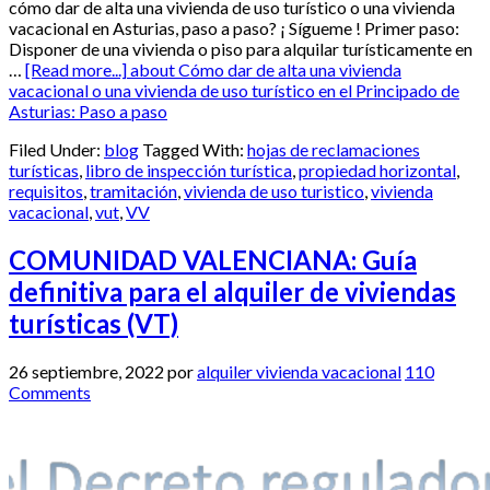
cómo dar de alta una vivienda de uso turístico o una vivienda
vacacional en Asturias, paso a paso? ¡ Sígueme ! Primer paso:
Disponer de una vivienda o piso para alquilar turísticamente en
…
[Read more...]
about Cómo dar de alta una vivienda
vacacional o una vivienda de uso turístico en el Principado de
Asturias: Paso a paso
Filed Under:
blog
Tagged With:
hojas de reclamaciones
turísticas
,
libro de inspección turística
,
propiedad horizontal
,
requisitos
,
tramitación
,
vivienda de uso turistico
,
vivienda
vacacional
,
vut
,
VV
COMUNIDAD VALENCIANA: Guía
definitiva para el alquiler de viviendas
turísticas (VT)
26 septiembre, 2022
por
alquiler vivienda vacacional
110
Comments