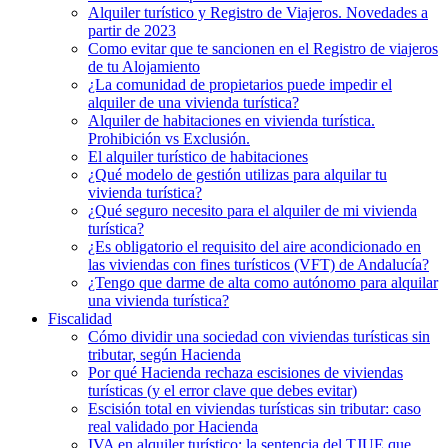
Alquiler turístico y Registro de Viajeros. Novedades a
partir de 2023
Como evitar que te sancionen en el Registro de viajeros
de tu Alojamiento
¿La comunidad de propietarios puede impedir el
alquiler de una vivienda turística?
Alquiler de habitaciones en vivienda turística.
Prohibición vs Exclusión.
El alquiler turístico de habitaciones
¿Qué modelo de gestión utilizas para alquilar tu
vivienda turística?
¿Qué seguro necesito para el alquiler de mi vivienda
turística?
¿Es obligatorio el requisito del aire acondicionado en
las viviendas con fines turísticos (VFT) de Andalucía?
¿Tengo que darme de alta como autónomo para alquilar
una vivienda turística?
Fiscalidad
Cómo dividir una sociedad con viviendas turísticas sin
tributar, según Hacienda
Por qué Hacienda rechaza escisiones de viviendas
turísticas (y el error clave que debes evitar)
Escisión total en viviendas turísticas sin tributar: caso
real validado por Hacienda
IVA en alquiler turístico: la sentencia del TJUE que