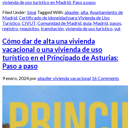
vivienda de uso turístico en Madrid: Paso a paso
Filed Under:
blog
Tagged With:
alquiler
,
alta
,
Ayuntamiento de
Madrid
,
Certificado de idoneidad para Vivienda de Uso
Turístico
,
CIVUT
,
Comunidad de Madrid
,
guia
,
Madrid
,
pasos
,
registro
,
requisitos
,
tramitación
,
vivienda de uso turistico
,
vut
Cómo dar de alta una vivienda
vacacional o una vivienda de uso
turístico en el Principado de Asturias:
Paso a paso
9 enero, 2024
por
alquiler vivienda vacacional
16 Comments