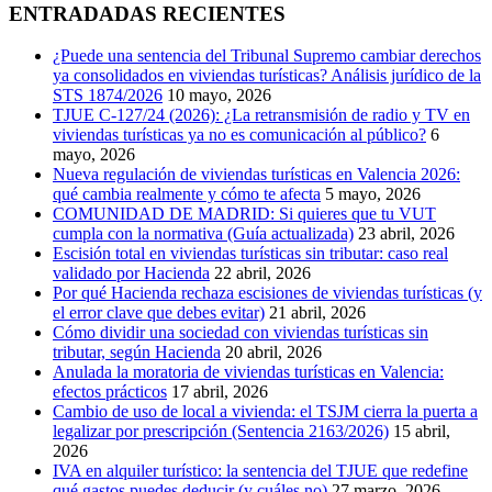
ENTRADADAS RECIENTES
¿Puede una sentencia del Tribunal Supremo cambiar derechos
ya consolidados en viviendas turísticas? Análisis jurídico de la
STS 1874/2026
10 mayo, 2026
TJUE C-127/24 (2026): ¿La retransmisión de radio y TV en
viviendas turísticas ya no es comunicación al público?
6
mayo, 2026
Nueva regulación de viviendas turísticas en Valencia 2026:
qué cambia realmente y cómo te afecta
5 mayo, 2026
COMUNIDAD DE MADRID: Si quieres que tu VUT
cumpla con la normativa (Guía actualizada)
23 abril, 2026
Escisión total en viviendas turísticas sin tributar: caso real
validado por Hacienda
22 abril, 2026
Por qué Hacienda rechaza escisiones de viviendas turísticas (y
el error clave que debes evitar)
21 abril, 2026
Cómo dividir una sociedad con viviendas turísticas sin
tributar, según Hacienda
20 abril, 2026
Anulada la moratoria de viviendas turísticas en Valencia:
efectos prácticos
17 abril, 2026
Cambio de uso de local a vivienda: el TSJM cierra la puerta a
legalizar por prescripción (Sentencia 2163/2026)
15 abril,
2026
IVA en alquiler turístico: la sentencia del TJUE que redefine
qué gastos puedes deducir (y cuáles no)
27 marzo, 2026