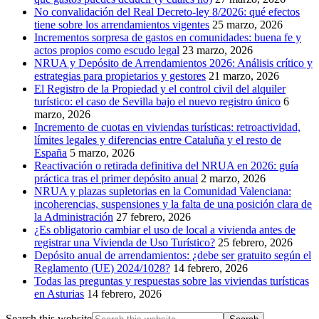
No convalidación del Real Decreto-ley 8/2026: qué efectos
tiene sobre los arrendamientos vigentes
25 marzo, 2026
Incrementos sorpresa de gastos en comunidades: buena fe y
actos propios como escudo legal
23 marzo, 2026
NRUA y Depósito de Arrendamientos 2026: Análisis crítico y
estrategias para propietarios y gestores
21 marzo, 2026
El Registro de la Propiedad y el control civil del alquiler
turístico: el caso de Sevilla bajo el nuevo registro único
6
marzo, 2026
Incremento de cuotas en viviendas turísticas: retroactividad,
límites legales y diferencias entre Cataluña y el resto de
España
5 marzo, 2026
Reactivación o retirada definitiva del NRUA en 2026: guía
práctica tras el primer depósito anual
2 marzo, 2026
NRUA y plazas supletorias en la Comunidad Valenciana:
incoherencias, suspensiones y la falta de una posición clara de
la Administración
27 febrero, 2026
¿Es obligatorio cambiar el uso de local a vivienda antes de
registrar una Vivienda de Uso Turístico?
25 febrero, 2026
Depósito anual de arrendamientos: ¿debe ser gratuito según el
Reglamento (UE) 2024/1028?
14 febrero, 2026
Todas las preguntas y respuestas sobre las viviendas turísticas
en Asturias
14 febrero, 2026
Search this website