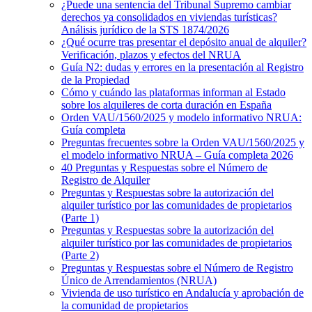
¿Puede una sentencia del Tribunal Supremo cambiar
derechos ya consolidados en viviendas turísticas?
Análisis jurídico de la STS 1874/2026
¿Qué ocurre tras presentar el depósito anual de alquiler?
Verificación, plazos y efectos del NRUA
Guía N2: dudas y errores en la presentación al Registro
de la Propiedad
Cómo y cuándo las plataformas informan al Estado
sobre los alquileres de corta duración en España
Orden VAU/1560/2025 y modelo informativo NRUA:
Guía completa
Preguntas frecuentes sobre la Orden VAU/1560/2025 y
el modelo informativo NRUA – Guía completa 2026
40 Preguntas y Respuestas sobre el Número de
Registro de Alquiler
Preguntas y Respuestas sobre la autorización del
alquiler turístico por las comunidades de propietarios
(Parte 1)
Preguntas y Respuestas sobre la autorización del
alquiler turístico por las comunidades de propietarios
(Parte 2)
Preguntas y Respuestas sobre el Número de Registro
Único de Arrendamientos (NRUA)
Vivienda de uso turístico en Andalucía y aprobación de
la comunidad de propietarios