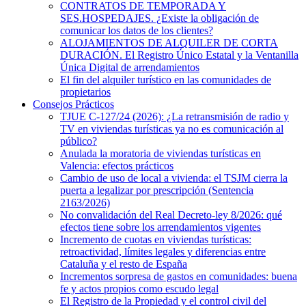
CONTRATOS DE TEMPORADA Y
SES.HOSPEDAJES. ¿Existe la obligación de
comunicar los datos de los clientes?
ALOJAMIENTOS DE ALQUILER DE CORTA
DURACIÓN. El Registro Único Estatal y la Ventanilla
Única Digital de arrendamientos
El fin del alquiler turístico en las comunidades de
propietarios
Consejos Prácticos
TJUE C-127/24 (2026): ¿La retransmisión de radio y
TV en viviendas turísticas ya no es comunicación al
público?
Anulada la moratoria de viviendas turísticas en
Valencia: efectos prácticos
Cambio de uso de local a vivienda: el TSJM cierra la
puerta a legalizar por prescripción (Sentencia
2163/2026)
No convalidación del Real Decreto-ley 8/2026: qué
efectos tiene sobre los arrendamientos vigentes
Incremento de cuotas en viviendas turísticas:
retroactividad, límites legales y diferencias entre
Cataluña y el resto de España
Incrementos sorpresa de gastos en comunidades: buena
fe y actos propios como escudo legal
El Registro de la Propiedad y el control civil del