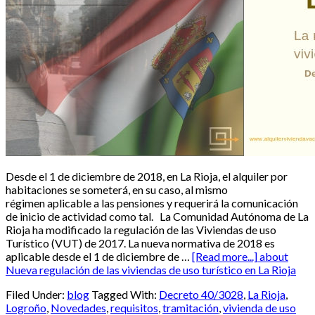
Desde el 1 de diciembre de 2018, en La Rioja, el alquiler por
habitaciones se someterá, en su caso, al mismo
régimen aplicable a las pensiones y requerirá la comunicación
de inicio de actividad como tal. La Comunidad Autónoma de La
Rioja ha modificado la regulación de las Viviendas de uso
Turístico (VUT) de 2017. La nueva normativa de 2018 es
aplicable desde el 1 de diciembre de …
[Read more...]
about
Nueva regulación de las viviendas de uso turístico en La Rioja
Filed Under:
blog
Tagged With:
Decreto 40/3028
,
La Rioja
,
Logroño
,
Novedades
,
requisitos
,
tramitación
,
vivienda de uso