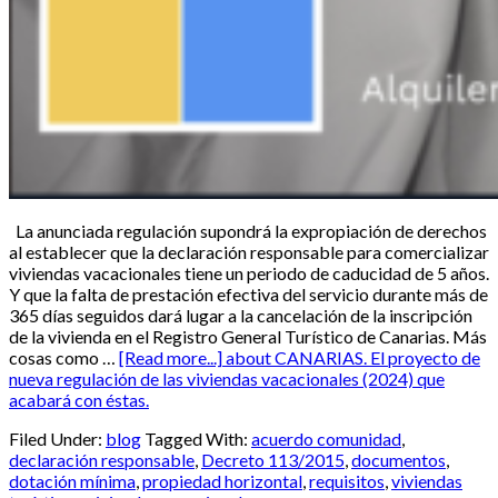
La anunciada regulación supondrá la expropiación de derechos
al establecer que la declaración responsable para comercializar
viviendas vacacionales tiene un periodo de caducidad de 5 años.
Y que la falta de prestación efectiva del servicio durante más de
365 días seguidos dará lugar a la cancelación de la inscripción
de la vivienda en el Registro General Turístico de Canarias. Más
cosas como …
[Read more...]
about CANARIAS. El proyecto de
nueva regulación de las viviendas vacacionales (2024) que
acabará con éstas.
Filed Under:
blog
Tagged With:
acuerdo comunidad
,
declaración responsable
,
Decreto 113/2015
,
documentos
,
dotación mínima
,
propiedad horizontal
,
requisitos
,
viviendas