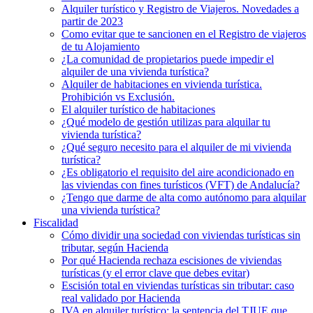
Alquiler turístico y Registro de Viajeros. Novedades a
partir de 2023
Como evitar que te sancionen en el Registro de viajeros
de tu Alojamiento
¿La comunidad de propietarios puede impedir el
alquiler de una vivienda turística?
Alquiler de habitaciones en vivienda turística.
Prohibición vs Exclusión.
El alquiler turístico de habitaciones
¿Qué modelo de gestión utilizas para alquilar tu
vivienda turística?
¿Qué seguro necesito para el alquiler de mi vivienda
turística?
¿Es obligatorio el requisito del aire acondicionado en
las viviendas con fines turísticos (VFT) de Andalucía?
¿Tengo que darme de alta como autónomo para alquilar
una vivienda turística?
Fiscalidad
Cómo dividir una sociedad con viviendas turísticas sin
tributar, según Hacienda
Por qué Hacienda rechaza escisiones de viviendas
turísticas (y el error clave que debes evitar)
Escisión total en viviendas turísticas sin tributar: caso
real validado por Hacienda
IVA en alquiler turístico: la sentencia del TJUE que