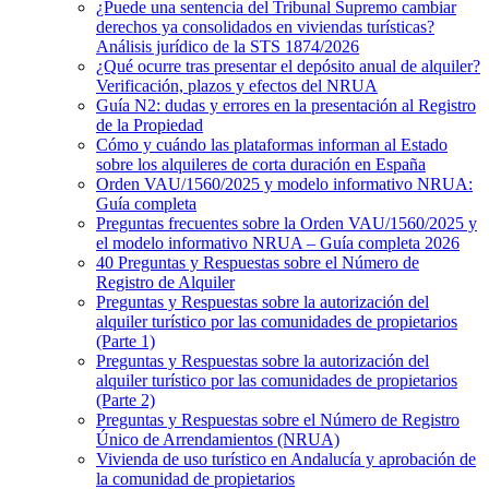
¿Puede una sentencia del Tribunal Supremo cambiar
derechos ya consolidados en viviendas turísticas?
Análisis jurídico de la STS 1874/2026
¿Qué ocurre tras presentar el depósito anual de alquiler?
Verificación, plazos y efectos del NRUA
Guía N2: dudas y errores en la presentación al Registro
de la Propiedad
Cómo y cuándo las plataformas informan al Estado
sobre los alquileres de corta duración en España
Orden VAU/1560/2025 y modelo informativo NRUA:
Guía completa
Preguntas frecuentes sobre la Orden VAU/1560/2025 y
el modelo informativo NRUA – Guía completa 2026
40 Preguntas y Respuestas sobre el Número de
Registro de Alquiler
Preguntas y Respuestas sobre la autorización del
alquiler turístico por las comunidades de propietarios
(Parte 1)
Preguntas y Respuestas sobre la autorización del
alquiler turístico por las comunidades de propietarios
(Parte 2)
Preguntas y Respuestas sobre el Número de Registro
Único de Arrendamientos (NRUA)
Vivienda de uso turístico en Andalucía y aprobación de
la comunidad de propietarios