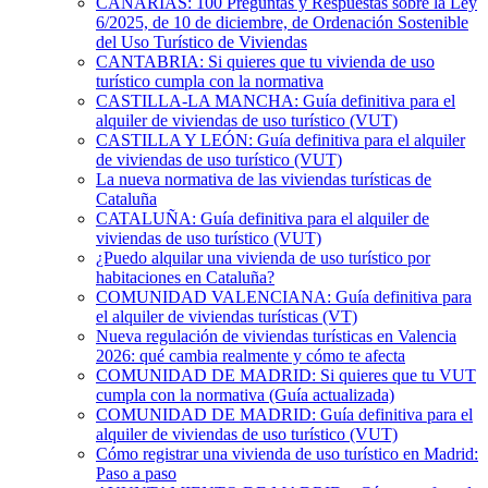
CANARIAS: 100 Preguntas y Respuestas sobre la Ley
6/2025, de 10 de diciembre, de Ordenación Sostenible
del Uso Turístico de Viviendas
CANTABRIA: Si quieres que tu vivienda de uso
turístico cumpla con la normativa
CASTILLA-LA MANCHA: Guía definitiva para el
alquiler de viviendas de uso turístico (VUT)
CASTILLA Y LEÓN: Guía definitiva para el alquiler
de viviendas de uso turístico (VUT)
La nueva normativa de las viviendas turísticas de
Cataluña
CATALUÑA: Guía definitiva para el alquiler de
viviendas de uso turístico (VUT)
¿Puedo alquilar una vivienda de uso turístico por
habitaciones en Cataluña?
COMUNIDAD VALENCIANA: Guía definitiva para
el alquiler de viviendas turísticas (VT)
Nueva regulación de viviendas turísticas en Valencia
2026: qué cambia realmente y cómo te afecta
COMUNIDAD DE MADRID: Si quieres que tu VUT
cumpla con la normativa (Guía actualizada)
COMUNIDAD DE MADRID: Guía definitiva para el
alquiler de viviendas de uso turístico (VUT)
Cómo registrar una vivienda de uso turístico en Madrid:
Paso a paso