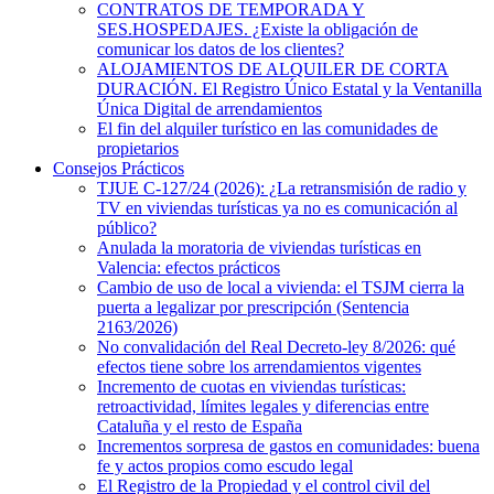
CONTRATOS DE TEMPORADA Y
SES.HOSPEDAJES. ¿Existe la obligación de
comunicar los datos de los clientes?
ALOJAMIENTOS DE ALQUILER DE CORTA
DURACIÓN. El Registro Único Estatal y la Ventanilla
Única Digital de arrendamientos
El fin del alquiler turístico en las comunidades de
propietarios
Consejos Prácticos
TJUE C-127/24 (2026): ¿La retransmisión de radio y
TV en viviendas turísticas ya no es comunicación al
público?
Anulada la moratoria de viviendas turísticas en
Valencia: efectos prácticos
Cambio de uso de local a vivienda: el TSJM cierra la
puerta a legalizar por prescripción (Sentencia
2163/2026)
No convalidación del Real Decreto-ley 8/2026: qué
efectos tiene sobre los arrendamientos vigentes
Incremento de cuotas en viviendas turísticas:
retroactividad, límites legales y diferencias entre
Cataluña y el resto de España
Incrementos sorpresa de gastos en comunidades: buena
fe y actos propios como escudo legal
El Registro de la Propiedad y el control civil del