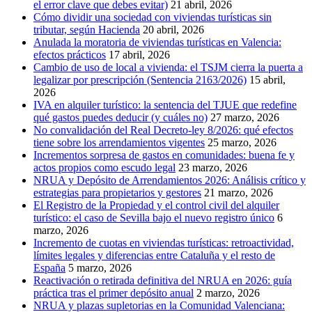
el error clave que debes evitar)
21 abril, 2026
Cómo dividir una sociedad con viviendas turísticas sin
tributar, según Hacienda
20 abril, 2026
Anulada la moratoria de viviendas turísticas en Valencia:
efectos prácticos
17 abril, 2026
Cambio de uso de local a vivienda: el TSJM cierra la puerta a
legalizar por prescripción (Sentencia 2163/2026)
15 abril,
2026
IVA en alquiler turístico: la sentencia del TJUE que redefine
qué gastos puedes deducir (y cuáles no)
27 marzo, 2026
No convalidación del Real Decreto-ley 8/2026: qué efectos
tiene sobre los arrendamientos vigentes
25 marzo, 2026
Incrementos sorpresa de gastos en comunidades: buena fe y
actos propios como escudo legal
23 marzo, 2026
NRUA y Depósito de Arrendamientos 2026: Análisis crítico y
estrategias para propietarios y gestores
21 marzo, 2026
El Registro de la Propiedad y el control civil del alquiler
turístico: el caso de Sevilla bajo el nuevo registro único
6
marzo, 2026
Incremento de cuotas en viviendas turísticas: retroactividad,
límites legales y diferencias entre Cataluña y el resto de
España
5 marzo, 2026
Reactivación o retirada definitiva del NRUA en 2026: guía
práctica tras el primer depósito anual
2 marzo, 2026
NRUA y plazas supletorias en la Comunidad Valenciana: