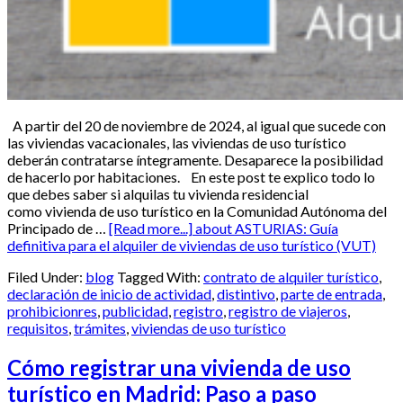
A partir del 20 de noviembre de 2024, al igual que sucede con
las viviendas vacacionales, las viviendas de uso turístico
deberán contratarse íntegramente. Desaparece la posibilidad
de hacerlo por habitaciones. En este post te explico todo lo
que debes saber si alquilas tu vivienda residencial
como vivienda de uso turístico en la Comunidad Autónoma del
Principado de …
[Read more...]
about ASTURIAS: Guía
definitiva para el alquiler de viviendas de uso turístico (VUT)
Filed Under:
blog
Tagged With:
contrato de alquiler turístico
,
declaración de inicio de actividad
,
distintivo
,
parte de entrada
,
prohibicionres
,
publicidad
,
registro
,
registro de viajeros
,
requisitos
,
trámites
,
viviendas de uso turístico
Cómo registrar una vivienda de uso
turístico en Madrid: Paso a paso