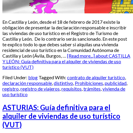
En Castilla y León, desde el 18 de febrero de 2017 existe la
obligación de presentar la declaración responsable e inscribir
las viviendas de uso turístico en el Registro de Turismo de
Castilla y León. De lo contrario serás sancionado. En este post
te explico todo lo que debes saber si alquilas una vivienda
residencial de uso turístico en la Comunidad Autónoma de
Castilla y León (Ávila, Burgos, …
[Read more...]
about CASTILLA
Y LEÓN: Guía definitiva para el alquiler de viviendas de uso
turístico (VUT)
Filed Under:
blog
Tagged With:
contrato de alquiler turístico
,
declaración responsable
,
distintivo
,
Prohibiciones
,
publicidad
,
registro
,
registro de viajeros
,
requisitos
,
trámites
,
vivienda de
uso turístico
ASTURIAS: Guía definitiva para el
alquiler de viviendas de uso turístico
(VUT)