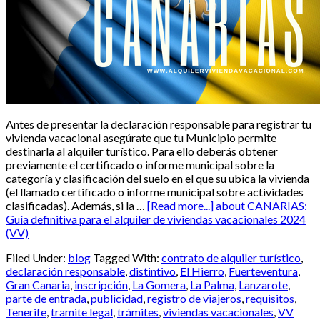
Antes de presentar la declaración responsable para registrar tu
vivienda vacacional asegúrate que tu Municipio permite
destinarla al alquiler turístico. Para ello deberás obtener
previamente el certificado o informe municipal sobre la
categoría y clasificación del suelo en el que su ubica la vivienda
(el llamado certificado o informe municipal sobre actividades
clasificadas). Además, si la …
[Read more...]
about CANARIAS:
Guía definitiva para el alquiler de viviendas vacacionales 2024
(VV)
Filed Under:
blog
Tagged With:
contrato de alquiler turístico
,
declaración responsable
,
distintivo
,
El Hierro
,
Fuerteventura
,
Gran Canaria
,
inscripción
,
La Gomera
,
La Palma
,
Lanzarote
,
parte de entrada
,
publicidad
,
registro de viajeros
,
requisitos
,
Tenerife
,
tramite legal
,
trámites
,
viviendas vacacionales
,
VV