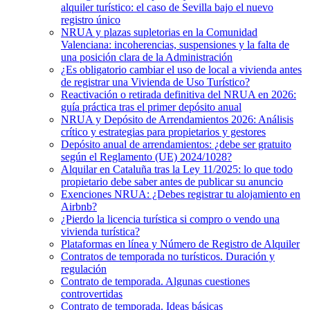
alquiler turístico: el caso de Sevilla bajo el nuevo
registro único
NRUA y plazas supletorias en la Comunidad
Valenciana: incoherencias, suspensiones y la falta de
una posición clara de la Administración
¿Es obligatorio cambiar el uso de local a vivienda antes
de registrar una Vivienda de Uso Turístico?
Reactivación o retirada definitiva del NRUA en 2026:
guía práctica tras el primer depósito anual
NRUA y Depósito de Arrendamientos 2026: Análisis
crítico y estrategias para propietarios y gestores
Depósito anual de arrendamientos: ¿debe ser gratuito
según el Reglamento (UE) 2024/1028?
Alquilar en Cataluña tras la Ley 11/2025: lo que todo
propietario debe saber antes de publicar su anuncio
Exenciones NRUA: ¿Debes registrar tu alojamiento en
Airbnb?
¿Pierdo la licencia turística si compro o vendo una
vivienda turística?
Plataformas en línea y Número de Registro de Alquiler
Contratos de temporada no turísticos. Duración y
regulación
Contrato de temporada. Algunas cuestiones
controvertidas
Contrato de temporada. Ideas básicas