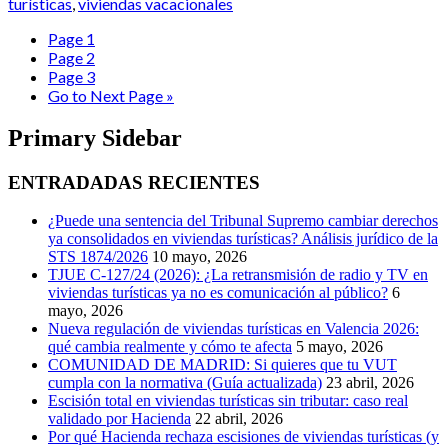
turísticas
,
viviendas vacacionales
Page
1
Page
2
Page
3
Go to
Next Page »
Primary Sidebar
ENTRADADAS RECIENTES
¿Puede una sentencia del Tribunal Supremo cambiar derechos
ya consolidados en viviendas turísticas? Análisis jurídico de la
STS 1874/2026
10 mayo, 2026
TJUE C-127/24 (2026): ¿La retransmisión de radio y TV en
viviendas turísticas ya no es comunicación al público?
6
mayo, 2026
Nueva regulación de viviendas turísticas en Valencia 2026:
qué cambia realmente y cómo te afecta
5 mayo, 2026
COMUNIDAD DE MADRID: Si quieres que tu VUT
cumpla con la normativa (Guía actualizada)
23 abril, 2026
Escisión total en viviendas turísticas sin tributar: caso real
validado por Hacienda
22 abril, 2026
Por qué Hacienda rechaza escisiones de viviendas turísticas (y