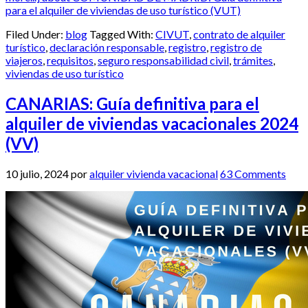
para el alquiler de viviendas de uso turístico (VUT)
Filed Under:
blog
Tagged With:
CIVUT
,
contrato de alquiler
turístico
,
declaración responsable
,
registro
,
registro de
viajeros
,
requisitos
,
seguro responsabilidad civil
,
trámites
,
viviendas de uso turístico
CANARIAS: Guía definitiva para el
alquiler de viviendas vacacionales 2024
(VV)
10 julio, 2024
por
alquiler vivienda vacacional
63 Comments