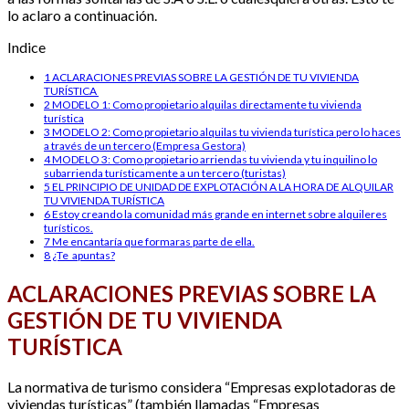
lo aclaro a continuación.
Indice
1
ACLARACIONES PREVIAS SOBRE LA GESTIÓN DE TU VIVIENDA
TURÍSTICA
2
MODELO 1: Como propietario alquilas directamente tu vivienda
turística
3
MODELO 2: Como propietario alquilas tu vivienda turística pero lo haces
a través de un tercero (Empresa Gestora)
4
MODELO 3: Como propietario arriendas tu vivienda y tu inquilino lo
subarrienda turísticamente a un tercero (turistas)
5
EL PRINCIPIO DE UNIDAD DE EXPLOTACIÓN A LA HORA DE ALQUILAR
TU VIVIENDA TURÍSTICA
6
Estoy creando la comunidad más grande en internet sobre alquileres
turísticos.
7
Me encantaría que formaras parte de ella.
8
¿Te apuntas?
ACLARACIONES PREVIAS SOBRE LA
GESTIÓN DE TU VIVIENDA
TURÍSTICA
La normativa de turismo considera “Empresas explotadoras de
viviendas turísticas” (también llamadas “Empresas