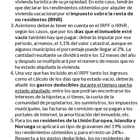
vivienda turística de su propiedad. En este caso, tendrán
que declarar los rendimientos obtenidos por alquiler de
vivienda vacacional por el
impuesto sobre la renta de
no residentes (IRNR)
.
Asimismo deberás tener en cuenta en el IRPF o IRNR ,
según los casos, que por los
días que el inmueble esté
vacío
también hay que pagar: deberás imputar por ese
periodo, al menos, el 1,1% del valor catastral, aunque en
algunos municipios el porcentaje puede llegar al 2%. La
cantidad resultante se dividirá entre los 12 meses del año
y después se multiplicará por el número de meses que no
ha estado alquilada la vivienda.
Una vez que has incluido en el IRPF tanto los ingresos
como el cálculo de los días que ha estado vacío, deberás
añadir los
gastos deducibles
durante el tiempo que ha
estado alquilado
, entre los que podrían encontrarse los
intereses de la hipoteca, si tienes, la cuota de la
comunidad de propietarios, los suministros, los impuestos
municipales, las facturas de comisión que se pagan a los
portales de Internet, la amortización del inmueble, etc.
Para los
no residentes de la Unión Europea, Islandia y
Noruega
se aplicará un tipo de gravamen del 19% sobre
los rendimientos obtenidos y, para el resto un 24%».
Respecto a los
gastos deducibles
,
los no residentes de