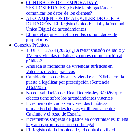
CONTRATOS DE TEMPORADA Y
SES.HOSPEDAJES. ¿Existe la obligación de
comunicar los datos de los clientes?
ALOJAMIENTOS DE ALQUILER DE CORTA
DURACIÓN. El Registro Único Estatal y la Ventanilla
Única Digital de arrendamientos
El fin del alquiler turístico en las comunidades de
propietarios
Consejos Prácticos
TJUE C-127/24 (2026): ¿La retransmisión de radio y
TV en viviendas turísticas ya no es comunicación al
público?
Anulada la moratoria de viviendas turísticas en
Valencia: efectos prácticos
Cambio de uso de local a vivienda: el TSJM cierra la
puerta a legalizar por prescripción (Sentencia
2163/2026)
No convalidación del Real Decreto-ley 8/2026: qué
efectos tiene sobre los arrendamientos vigentes
Incremento de cuotas en viviendas turísticas:
retroactividad, límites legales y diferencias entre
Cataluña y el resto de España
Incrementos sorpresa de gastos en comunidades: buena
fe y actos propios como escudo legal
El Registro de la Propiedad y el control civil del