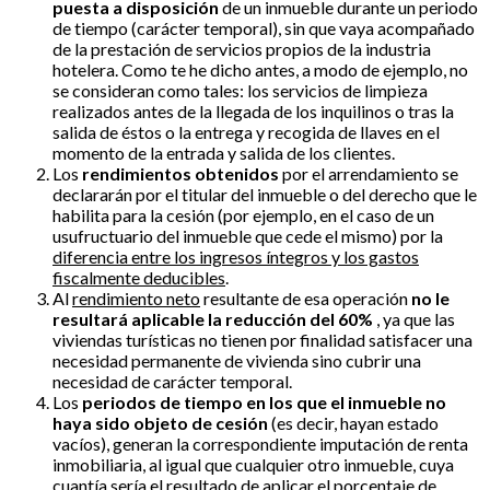
puesta a disposición
de un inmueble durante un periodo
de tiempo (carácter temporal), sin que vaya acompañado
de la prestación de servicios propios de la industria
hotelera. Como te he dicho antes, a modo de ejemplo, no
se consideran como tales: los servicios de limpieza
realizados antes de la llegada de los inquilinos o tras la
salida de éstos o la entrega y recogida de llaves en el
momento de la entrada y salida de los clientes.
Los
rendimientos
obtenidos
por el arrendamiento se
declararán por el titular del inmueble o del derecho que le
habilita para la cesión (por ejemplo, en el caso de un
usufructuario del inmueble que cede el mismo) por la
diferencia entre los ingresos íntegros y los gastos
fiscalmente deducibles
.
Al
rendimiento neto
resultante de esa operación
no le
resultará aplicable la reducción del 60%
, ya que las
viviendas turísticas no tienen por finalidad satisfacer una
necesidad permanente de vivienda sino cubrir una
necesidad de carácter temporal.
Los
periodos de tiempo en los que el inmueble no
haya sido objeto de cesión
(es decir, hayan estado
vacíos), generan la correspondiente imputación de renta
inmobiliaria, al igual que cualquier otro inmueble, cuya
cuantía sería el resultado de aplicar el porcentaje de