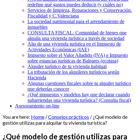
redefine qué gastos puedes deducir (y cuáles no)
Servicios de limpieza, Reparaciones y Conservación.
Fiscalidad y C.Valenciana
La sociedad patrimonial para el arrendamiento de
inmuebles
CONSULTA FISCAL: Comunidad de bienes que
alquila una vivienda turística a través de sociedad
Alta de una vivienda turística en el Impuesto de
Actividades Económicas (IAE)
Impuesto sobre el Valor Añadido (IVA) e Impuesto
sobre estancias turísticas de Baleares (ecotasa)
Alquiler turístico de tu vivienda habitual
La tributación de los alquileres turísticos según
Hacienda
Algunas cuestiones fiscales sobre tu alquiler turístico
que deberías conocer
¿Qué impuestos y modelos hay que declarar cuando
subarriendas una vivienda turística? (Consulta fiscal)
Asesoramiento on-line
You are here:
Home
/
Consejos prácticos
/
¿Qué modelo de
gestión utilizas para alquilar tu vivienda turística?
¿Qué modelo de gestión utilizas para