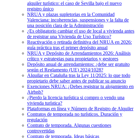
alquiler turístico: el caso de Sevilla bajo el nuevo
registro único
NRUA y plazas supletorias en la Comunidad
Valenciana: incoherencias, suspensiones y la falta de
una posición clara de la Administración
¿Es obligatorio cambiar el uso de local a vivienda antes
de registrar una Vivienda de Uso Turístico?
Reactivación o retirada definitiva del NRUA en 2026:
guía práctica tras el primer depósito anual
NRUA y Depósito de Arrendamientos 2026: Análisis
crítico y estrategias para propietarios y gestores
Depósito anual de arrendamientos: ¿debe ser gratuito
según el Reglamento (UE) 2024/1028?
Alquilar en Cataluña tras la Ley 11/2025: lo que todo
propietario debe saber antes de publicar su anuncio
Exenciones NRUA: ¿Debes registrar tu alojamiento en
Airbnb?
¿Pierdo la licencia turística si compro o vendo una
vivienda turística?
Plataformas en línea y Número de Registro de Alquiler
Contratos de temporada no turísticos. Duración y
regulación
Contrato de temporada. Algunas cuestiones
controvertidas
Contrato de temporada. Ideas básicas