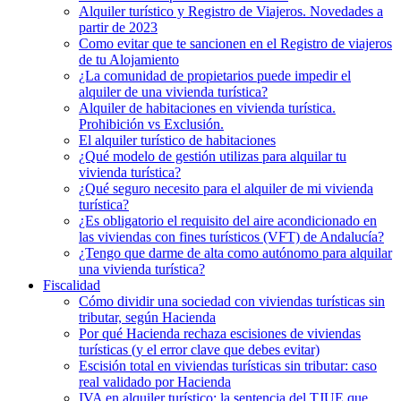
Alquiler turístico y Registro de Viajeros. Novedades a
partir de 2023
Como evitar que te sancionen en el Registro de viajeros
de tu Alojamiento
¿La comunidad de propietarios puede impedir el
alquiler de una vivienda turística?
Alquiler de habitaciones en vivienda turística.
Prohibición vs Exclusión.
El alquiler turístico de habitaciones
¿Qué modelo de gestión utilizas para alquilar tu
vivienda turística?
¿Qué seguro necesito para el alquiler de mi vivienda
turística?
¿Es obligatorio el requisito del aire acondicionado en
las viviendas con fines turísticos (VFT) de Andalucía?
¿Tengo que darme de alta como autónomo para alquilar
una vivienda turística?
Fiscalidad
Cómo dividir una sociedad con viviendas turísticas sin
tributar, según Hacienda
Por qué Hacienda rechaza escisiones de viviendas
turísticas (y el error clave que debes evitar)
Escisión total en viviendas turísticas sin tributar: caso
real validado por Hacienda
IVA en alquiler turístico: la sentencia del TJUE que