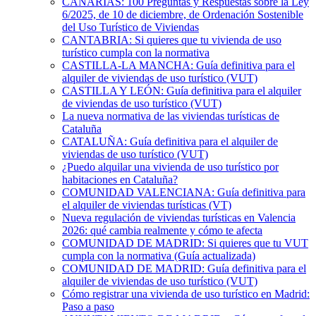
CANARIAS: 100 Preguntas y Respuestas sobre la Ley
6/2025, de 10 de diciembre, de Ordenación Sostenible
del Uso Turístico de Viviendas
CANTABRIA: Si quieres que tu vivienda de uso
turístico cumpla con la normativa
CASTILLA-LA MANCHA: Guía definitiva para el
alquiler de viviendas de uso turístico (VUT)
CASTILLA Y LEÓN: Guía definitiva para el alquiler
de viviendas de uso turístico (VUT)
La nueva normativa de las viviendas turísticas de
Cataluña
CATALUÑA: Guía definitiva para el alquiler de
viviendas de uso turístico (VUT)
¿Puedo alquilar una vivienda de uso turístico por
habitaciones en Cataluña?
COMUNIDAD VALENCIANA: Guía definitiva para
el alquiler de viviendas turísticas (VT)
Nueva regulación de viviendas turísticas en Valencia
2026: qué cambia realmente y cómo te afecta
COMUNIDAD DE MADRID: Si quieres que tu VUT
cumpla con la normativa (Guía actualizada)
COMUNIDAD DE MADRID: Guía definitiva para el
alquiler de viviendas de uso turístico (VUT)
Cómo registrar una vivienda de uso turístico en Madrid:
Paso a paso