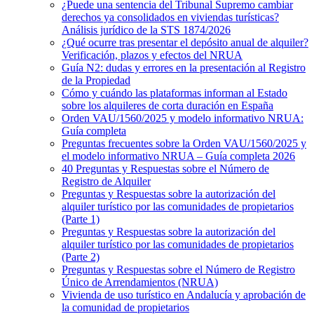
¿Puede una sentencia del Tribunal Supremo cambiar
derechos ya consolidados en viviendas turísticas?
Análisis jurídico de la STS 1874/2026
¿Qué ocurre tras presentar el depósito anual de alquiler?
Verificación, plazos y efectos del NRUA
Guía N2: dudas y errores en la presentación al Registro
de la Propiedad
Cómo y cuándo las plataformas informan al Estado
sobre los alquileres de corta duración en España
Orden VAU/1560/2025 y modelo informativo NRUA:
Guía completa
Preguntas frecuentes sobre la Orden VAU/1560/2025 y
el modelo informativo NRUA – Guía completa 2026
40 Preguntas y Respuestas sobre el Número de
Registro de Alquiler
Preguntas y Respuestas sobre la autorización del
alquiler turístico por las comunidades de propietarios
(Parte 1)
Preguntas y Respuestas sobre la autorización del
alquiler turístico por las comunidades de propietarios
(Parte 2)
Preguntas y Respuestas sobre el Número de Registro
Único de Arrendamientos (NRUA)
Vivienda de uso turístico en Andalucía y aprobación de
la comunidad de propietarios