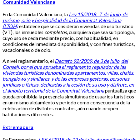
Comunidad Valenciana
En la Comunidad Valenciana, la
Ley 15/2018, 7 de junio, de
turismo, ocio y hospitalidad de la Comunitat Valenciana
(LTOH)
establece que se consideran viviendas de uso turístico
(VT), los inmuebles
completos
, cualquiera que sea su tipología,
cuyo uso se ceda mediante precio, con habitualidad, en
condiciones de inmediata disponibilidad, y con fines turísticos,
vacacionales o de ocio.
A nivel reglamentario, el
Decreto 92/2009, de 3 de julio, del
Consell, por el que aprueba el reglamento regulador de las
viviendas turísticas denominadas apartamentos, villas, chalés,
bungalows y similares, y de las empresas gestoras, personas
jurídicas o físicas, dedicadas a la cesión de su uso y disfrute, en
el ámbito territorial de la Comunitat Valenciana
puntualiza que
queda prohibida la presencia simultánea de usuarios turísticos
en un mismo alojamiento y periodo como consecuencia de la
celebración de distintos contratos, aún cuando ocupen
habitaciones diferentes.
Extremadura
En Extremadura,
LEY 6/2018, de 12 de julio, de modificación de