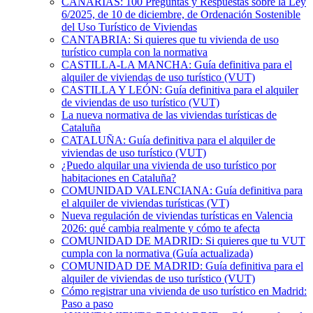
CANARIAS: 100 Preguntas y Respuestas sobre la Ley
6/2025, de 10 de diciembre, de Ordenación Sostenible
del Uso Turístico de Viviendas
CANTABRIA: Si quieres que tu vivienda de uso
turístico cumpla con la normativa
CASTILLA-LA MANCHA: Guía definitiva para el
alquiler de viviendas de uso turístico (VUT)
CASTILLA Y LEÓN: Guía definitiva para el alquiler
de viviendas de uso turístico (VUT)
La nueva normativa de las viviendas turísticas de
Cataluña
CATALUÑA: Guía definitiva para el alquiler de
viviendas de uso turístico (VUT)
¿Puedo alquilar una vivienda de uso turístico por
habitaciones en Cataluña?
COMUNIDAD VALENCIANA: Guía definitiva para
el alquiler de viviendas turísticas (VT)
Nueva regulación de viviendas turísticas en Valencia
2026: qué cambia realmente y cómo te afecta
COMUNIDAD DE MADRID: Si quieres que tu VUT
cumpla con la normativa (Guía actualizada)
COMUNIDAD DE MADRID: Guía definitiva para el
alquiler de viviendas de uso turístico (VUT)
Cómo registrar una vivienda de uso turístico en Madrid:
Paso a paso