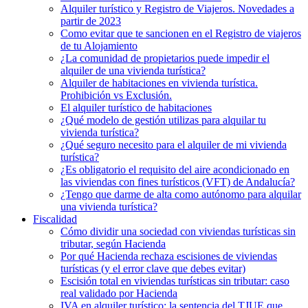
Alquiler turístico y Registro de Viajeros. Novedades a
partir de 2023
Como evitar que te sancionen en el Registro de viajeros
de tu Alojamiento
¿La comunidad de propietarios puede impedir el
alquiler de una vivienda turística?
Alquiler de habitaciones en vivienda turística.
Prohibición vs Exclusión.
El alquiler turístico de habitaciones
¿Qué modelo de gestión utilizas para alquilar tu
vivienda turística?
¿Qué seguro necesito para el alquiler de mi vivienda
turística?
¿Es obligatorio el requisito del aire acondicionado en
las viviendas con fines turísticos (VFT) de Andalucía?
¿Tengo que darme de alta como autónomo para alquilar
una vivienda turística?
Fiscalidad
Cómo dividir una sociedad con viviendas turísticas sin
tributar, según Hacienda
Por qué Hacienda rechaza escisiones de viviendas
turísticas (y el error clave que debes evitar)
Escisión total en viviendas turísticas sin tributar: caso
real validado por Hacienda
IVA en alquiler turístico: la sentencia del TJUE que