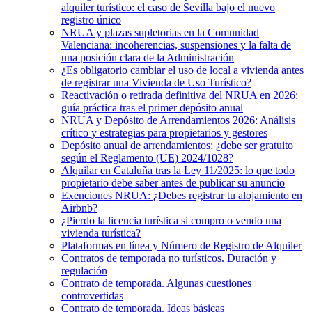
alquiler turístico: el caso de Sevilla bajo el nuevo
registro único
NRUA y plazas supletorias en la Comunidad
Valenciana: incoherencias, suspensiones y la falta de
una posición clara de la Administración
¿Es obligatorio cambiar el uso de local a vivienda antes
de registrar una Vivienda de Uso Turístico?
Reactivación o retirada definitiva del NRUA en 2026:
guía práctica tras el primer depósito anual
NRUA y Depósito de Arrendamientos 2026: Análisis
crítico y estrategias para propietarios y gestores
Depósito anual de arrendamientos: ¿debe ser gratuito
según el Reglamento (UE) 2024/1028?
Alquilar en Cataluña tras la Ley 11/2025: lo que todo
propietario debe saber antes de publicar su anuncio
Exenciones NRUA: ¿Debes registrar tu alojamiento en
Airbnb?
¿Pierdo la licencia turística si compro o vendo una
vivienda turística?
Plataformas en línea y Número de Registro de Alquiler
Contratos de temporada no turísticos. Duración y
regulación
Contrato de temporada. Algunas cuestiones
controvertidas
Contrato de temporada. Ideas básicas