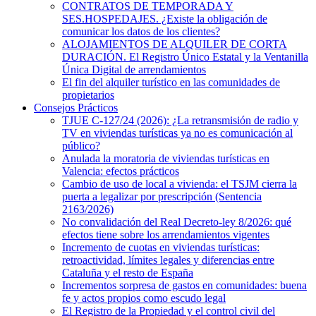
CONTRATOS DE TEMPORADA Y
SES.HOSPEDAJES. ¿Existe la obligación de
comunicar los datos de los clientes?
ALOJAMIENTOS DE ALQUILER DE CORTA
DURACIÓN. El Registro Único Estatal y la Ventanilla
Única Digital de arrendamientos
El fin del alquiler turístico en las comunidades de
propietarios
Consejos Prácticos
TJUE C-127/24 (2026): ¿La retransmisión de radio y
TV en viviendas turísticas ya no es comunicación al
público?
Anulada la moratoria de viviendas turísticas en
Valencia: efectos prácticos
Cambio de uso de local a vivienda: el TSJM cierra la
puerta a legalizar por prescripción (Sentencia
2163/2026)
No convalidación del Real Decreto-ley 8/2026: qué
efectos tiene sobre los arrendamientos vigentes
Incremento de cuotas en viviendas turísticas:
retroactividad, límites legales y diferencias entre
Cataluña y el resto de España
Incrementos sorpresa de gastos en comunidades: buena
fe y actos propios como escudo legal
El Registro de la Propiedad y el control civil del