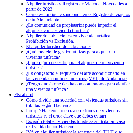
Alquiler turístico y Registro de Viajeros. Novedades a
partir de 2023
Como evitar que te sancionen en el Registro de viajeros
de tu Alojamiento
¿La comunidad de propietarios puede impedir el
alquiler de una vivienda turística?
Alquiler de habitaciones en vivienda turística.
Prohibición vs Exclusión.
El alquiler turístico de habitaciones
¿Qué modelo de gestión utilizas para alquilar tu
vivienda turística?
¿Qué seguro necesito para el alquiler de mi vivienda
turística?
¿Es obligatorio el requisito del aire acondicionado en
las viviendas con fines turísticos (VFT) de Andalucía?
¿Tengo que darme de alta como autónomo para alquilar
una vivienda turística?
Fiscalidad
Cómo dividir una sociedad con viviendas turísticas sin
tributar, según Hacienda
Por qué Hacienda rechaza escisiones de viviendas
turísticas (y el error clave que debes evitar)
Escisión total en viviendas turísticas sin tributar: caso
real validado por Hacienda
IVA en alquiler turístico: la sentencia del TJUE que