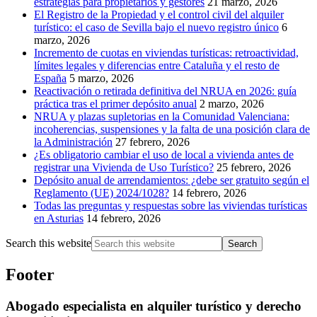
estrategias para propietarios y gestores
21 marzo, 2026
El Registro de la Propiedad y el control civil del alquiler
turístico: el caso de Sevilla bajo el nuevo registro único
6
marzo, 2026
Incremento de cuotas en viviendas turísticas: retroactividad,
límites legales y diferencias entre Cataluña y el resto de
España
5 marzo, 2026
Reactivación o retirada definitiva del NRUA en 2026: guía
práctica tras el primer depósito anual
2 marzo, 2026
NRUA y plazas supletorias en la Comunidad Valenciana:
incoherencias, suspensiones y la falta de una posición clara de
la Administración
27 febrero, 2026
¿Es obligatorio cambiar el uso de local a vivienda antes de
registrar una Vivienda de Uso Turístico?
25 febrero, 2026
Depósito anual de arrendamientos: ¿debe ser gratuito según el
Reglamento (UE) 2024/1028?
14 febrero, 2026
Todas las preguntas y respuestas sobre las viviendas turísticas
en Asturias
14 febrero, 2026
Search this website
Footer
Abogado especialista en alquiler turístico y derecho