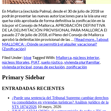
En Mallorca (excluida Palma), desde el 30 de julio de 2018 se
podrán presentar las nuevas autorizaciones para la isla una vez
que ha sido aprobada de forma definitiva la zonificación en la
isla por el Consejo de Mallorca. APROBACIÓN DEFINITIVA
DE LA DELIMITACIÓN PROVISIONAL PARA MALLORCA El
pasado 27 de julio de 2018, el Pleno del Consejo de Mallorca
aprobó la delimitación provisional de las …
[Read more...]
about
MALLORCA: ¿Dónde se permitirá el alquiler vacacional?
(Zonificación)
Filed Under:
blog
Tagged With:
Mallorca
,
núcleos interior
,
núcleos litorales
,
PIAT
,
suelo rústico
,
vivienda plurifamiliar
,
vivienda principal
,
zonas de exclusión
,
zonificación
Primary Sidebar
ENTRADADAS RECIENTES
¿Puede una sentencia del Tribunal Supremo cambiar derechos
ya consolidados en viviendas turísticas? Análisis jurídico de la
STS 1874/2026
10 mayo, 2026