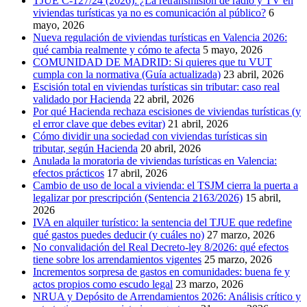
TJUE C-127/24 (2026): ¿La retransmisión de radio y TV en
viviendas turísticas ya no es comunicación al público?
6
mayo, 2026
Nueva regulación de viviendas turísticas en Valencia 2026:
qué cambia realmente y cómo te afecta
5 mayo, 2026
COMUNIDAD DE MADRID: Si quieres que tu VUT
cumpla con la normativa (Guía actualizada)
23 abril, 2026
Escisión total en viviendas turísticas sin tributar: caso real
validado por Hacienda
22 abril, 2026
Por qué Hacienda rechaza escisiones de viviendas turísticas (y
el error clave que debes evitar)
21 abril, 2026
Cómo dividir una sociedad con viviendas turísticas sin
tributar, según Hacienda
20 abril, 2026
Anulada la moratoria de viviendas turísticas en Valencia:
efectos prácticos
17 abril, 2026
Cambio de uso de local a vivienda: el TSJM cierra la puerta a
legalizar por prescripción (Sentencia 2163/2026)
15 abril,
2026
IVA en alquiler turístico: la sentencia del TJUE que redefine
qué gastos puedes deducir (y cuáles no)
27 marzo, 2026
No convalidación del Real Decreto-ley 8/2026: qué efectos
tiene sobre los arrendamientos vigentes
25 marzo, 2026
Incrementos sorpresa de gastos en comunidades: buena fe y
actos propios como escudo legal
23 marzo, 2026
NRUA y Depósito de Arrendamientos 2026: Análisis crítico y