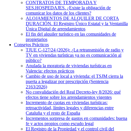
CONTRATOS DE TEMPORADA Y
SES.HOSPEDAJES. ¿Existe la obligación de
comunicar los datos de los clientes?
ALOJAMIENTOS DE ALQUILER DE CORTA
DURACIÓN. El Registro Único Estatal y la Ventanilla
Única Digital de arrendamientos
El fin del alquiler turístico en las comunidades de
propietarios
Consejos Prácticos
TJUE C-127/24 (2026): ¿La retransmisión de radio y
TV en viviendas turísticas ya no es comunicación al
público?
Anulada la moratoria de viviendas turísticas en
Valencia: efectos prácticos
Cambio de uso de local a vivienda: el TSJM cierra la
puerta a legalizar por prescripción (Sentencia
2163/2026)
No convalidación del Real Decreto-ley 8/2026: qué
efectos tiene sobre los arrendamientos vigentes
Incremento de cuotas en viviendas turísticas:
retroactividad, límites legales y diferencias entre
Cataluña y el resto de España
Incrementos sorpresa de gastos en comunidades: buena
fe y actos propios como escudo legal
El Registro de la Propiedad y el control civil del