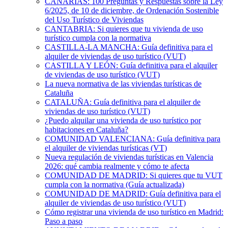
CANARIAS: 100 Preguntas y Respuestas sobre la Ley
6/2025, de 10 de diciembre, de Ordenación Sostenible
del Uso Turístico de Viviendas
CANTABRIA: Si quieres que tu vivienda de uso
turístico cumpla con la normativa
CASTILLA-LA MANCHA: Guía definitiva para el
alquiler de viviendas de uso turístico (VUT)
CASTILLA Y LEÓN: Guía definitiva para el alquiler
de viviendas de uso turístico (VUT)
La nueva normativa de las viviendas turísticas de
Cataluña
CATALUÑA: Guía definitiva para el alquiler de
viviendas de uso turístico (VUT)
¿Puedo alquilar una vivienda de uso turístico por
habitaciones en Cataluña?
COMUNIDAD VALENCIANA: Guía definitiva para
el alquiler de viviendas turísticas (VT)
Nueva regulación de viviendas turísticas en Valencia
2026: qué cambia realmente y cómo te afecta
COMUNIDAD DE MADRID: Si quieres que tu VUT
cumpla con la normativa (Guía actualizada)
COMUNIDAD DE MADRID: Guía definitiva para el
alquiler de viviendas de uso turístico (VUT)
Cómo registrar una vivienda de uso turístico en Madrid:
Paso a paso