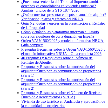
¿Puede una sentencia del Tribunal Supremo cambiar
derechos ya consolidados en viviendas turísticas?
Análisis jurídico de la STS 1874/2026
¿Qué ocurre tras presentar el depósito anual de alquiler?
Verificación, plazos y efectos del NRUA
Guía N2: dudas y errores en la presentación al Registro
de la Propiedad
Cómo y cuándo las plataformas informan al Estado
sobre los alquileres de corta duración en España
Orden VAU/1560/2025 y modelo informativo NRUA:
Guía completa
Preguntas frecuentes sobre la Orden VAU/1560/2025 y
el modelo informativo NRUA – Guía completa 2026
40 Preguntas y Respuestas sobre el Número de
Registro de Alquiler
Preguntas y Respuestas sobre la autorización del
alquiler turístico por las comunidades de propietarios
(Parte 1)
Preguntas y Respuestas sobre la autorización del
alquiler turístico por las comunidades de propietarios
(Parte 2)
Preguntas y Respuestas sobre el Número de Registro
Único de Arrendamientos (NRUA)
Vivienda de uso turístico en Andalucía y aprobación de
la comunidad de propietarios