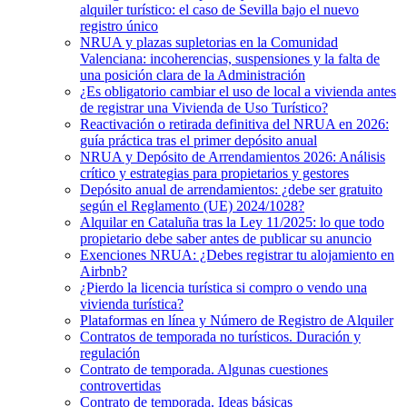
alquiler turístico: el caso de Sevilla bajo el nuevo
registro único
NRUA y plazas supletorias en la Comunidad
Valenciana: incoherencias, suspensiones y la falta de
una posición clara de la Administración
¿Es obligatorio cambiar el uso de local a vivienda antes
de registrar una Vivienda de Uso Turístico?
Reactivación o retirada definitiva del NRUA en 2026:
guía práctica tras el primer depósito anual
NRUA y Depósito de Arrendamientos 2026: Análisis
crítico y estrategias para propietarios y gestores
Depósito anual de arrendamientos: ¿debe ser gratuito
según el Reglamento (UE) 2024/1028?
Alquilar en Cataluña tras la Ley 11/2025: lo que todo
propietario debe saber antes de publicar su anuncio
Exenciones NRUA: ¿Debes registrar tu alojamiento en
Airbnb?
¿Pierdo la licencia turística si compro o vendo una
vivienda turística?
Plataformas en línea y Número de Registro de Alquiler
Contratos de temporada no turísticos. Duración y
regulación
Contrato de temporada. Algunas cuestiones
controvertidas
Contrato de temporada. Ideas básicas