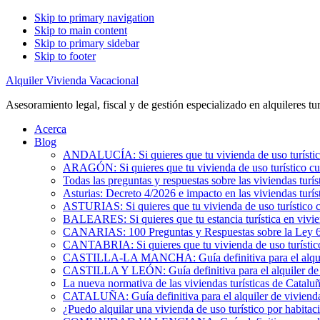
Skip to primary navigation
Skip to main content
Skip to primary sidebar
Skip to footer
Alquiler Vivienda Vacacional
Asesoramiento legal, fiscal y de gestión especializado en alquileres tur
Acerca
Blog
ANDALUCÍA: Si quieres que tu vivienda de uso turístic
ARAGÓN: Si quieres que tu vivienda de uso turístico cu
Todas las preguntas y respuestas sobre las viviendas turís
Asturias: Decreto 4/2026 e impacto en las viviendas turís
ASTURIAS: Si quieres que tu vivienda de uso turístico 
BALEARES: Si quieres que tu estancia turística en vivi
CANARIAS: 100 Preguntas y Respuestas sobre la Ley 6/2
CANTABRIA: Si quieres que tu vivienda de uso turístic
CASTILLA-LA MANCHA: Guía definitiva para el alquile
CASTILLA Y LEÓN: Guía definitiva para el alquiler de 
La nueva normativa de las viviendas turísticas de Catalu
CATALUÑA: Guía definitiva para el alquiler de vivienda
¿Puedo alquilar una vivienda de uso turístico por habita