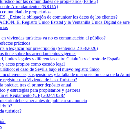
turístico por las comunidades de propietarios (Parte 2)
nico de Arrendamientos (NRUA)
la comunidad de propietarios
 la obligación de comunicar los datos de los clientes?
Registro Único Estatal y la Ventanilla Única Digital de arre
arios
n viviendas turísticas ya no es comunicación al público?
efectos prácticos
rta a legalizar por prescripción (Sentencia 2163/2026)
s tiene sobre los arrendamientos vigentes
ad, límites legales y diferencias entre Cataluña y el resto de España
e y actos propios como escudo legal
turístico: el caso de Sevilla bajo el nuevo registro único
ncoherencias, suspensiones y la falta de una posición clara de la Admi
de registrar una Vivienda de Uso Turístico?
 práctica tras el primer depósito anual
 y estrategias para propietarios y gestores
egún el Reglamento (UE) 2024/1028?
pietario debe saber antes de publicar su anuncio
Airbnb?
da turística?
ión
s