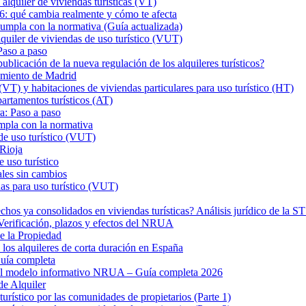
iler de viviendas turísticas (VT)
26: qué cambia realmente y cómo te afecta
a con la normativa (Guía actualizada)
er de viviendas de uso turístico (VUT)
Paso a paso
ión de la nueva regulación de los alquileres turísticos?
tamiento de Madrid
VT) y habitaciones de viviendas particulares para uso turístico (HT)
rtamentos turísticos (AT)
a: Paso a paso
mpla con la normativa
de uso turístico (VUT)
 Rioja
 uso turístico
ales sin cambios
as para uso turístico (VUT)
hos ya consolidados en viviendas turísticas? Análisis jurídico de la 
? Verificación, plazos y efectos del NRUA
de la Propiedad
los alquileres de corta duración en España
uía completa
 el modelo informativo NRUA – Guía completa 2026
de Alquiler
turístico por las comunidades de propietarios (Parte 1)