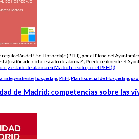
de regulación del Uso Hospedaje (PEH), por el Pleno del Ayuntamie
stá justificado dicho estado de alarma? ¿Puede realmente el Ayun
ico y estado de alarma en Madrid creado por el PEH (I)
a independiente
,
hospedaje
,
PEH
,
Plan Especial de Hospedaje
,
uso
d de Madrid: competencias sobre las viv