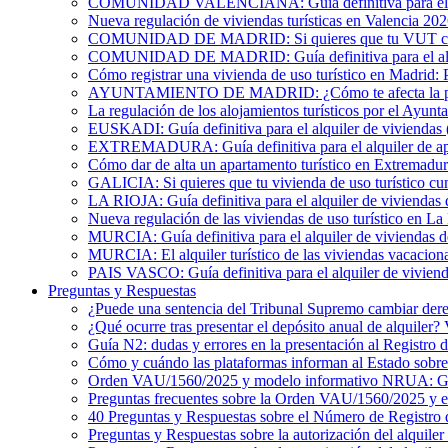
COMUNIDAD VALENCIANA: Guía definitiva para el alqu
Nueva regulación de viviendas turísticas en Valencia 20
COMUNIDAD DE MADRID: Si quieres que tu VUT cumpl
COMUNIDAD DE MADRID: Guía definitiva para el alquil
Cómo registrar una vivienda de uso turístico en Madrid: 
AYUNTAMIENTO DE MADRID: ¿Cómo te afecta la publicac
La regulación de los alojamientos turísticos por el Ayun
EUSKADI: Guía definitiva para el alquiler de viviendas (
EXTREMADURA: Guía definitiva para el alquiler de apa
Cómo dar de alta un apartamento turístico en Extremadur
GALICIA: Si quieres que tu vivienda de uso turístico cu
LA RIOJA: Guía definitiva para el alquiler de viviendas 
Nueva regulación de las viviendas de uso turístico en La
MURCIA: Guía definitiva para el alquiler de viviendas de
MURCIA: El alquiler turístico de las viviendas vacacion
PAIS VASCO: Guía definitiva para el alquiler de viviend
Preguntas y Respuestas
¿Puede una sentencia del Tribunal Supremo cambiar derec
¿Qué ocurre tras presentar el depósito anual de alquiler
Guía N2: dudas y errores en la presentación al Registro 
Cómo y cuándo las plataformas informan al Estado sobre 
Orden VAU/1560/2025 y modelo informativo NRUA: G
Preguntas frecuentes sobre la Orden VAU/1560/2025 y
40 Preguntas y Respuestas sobre el Número de Registro 
Preguntas y Respuestas sobre la autorización del alquiler 