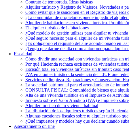
Contrato de temporada. Ideas básicas
Alquiler turístico y Registro de Viajeros. Novedades a pa
Como evitar que te sancionen en el Registro de viajeros 
¿La comunidad de propietarios puede impedir el alquiler 
Alquiler de habitaciones en vivienda turística. Prohibició
El alquiler turístico de habitaciones
¿Qué modelo de gestión utilizas para alquilar tu vivienda 
¿Qué seguro necesito para el alquiler de mi vivienda turís
¿Es obligatorio el requisito del aire acondicionado en la
¿Tengo que darme de alta como autónomo para alquilar un
Fiscalidad
Cómo dividir una sociedad con viviendas turísticas sin t
Por qué Hacienda rechaza escisiones de viviendas turística
Escisión total en viviendas turísticas sin tributar: caso r
IVA en alquiler turístico: la sentencia del TJUE que rede
Servicios de limpieza, Reparaciones y Conservación. Fis
La sociedad patrimonial para el arrendamiento de inmueb
CONSULTA FISCAL: Comunidad de bienes que alquila una
Alta de una vivienda turística en el Impuesto de Activi
Impuesto sobre el Valor Añadido (IVA) e Impuesto sobre e
Alquiler turístico de tu vivienda habitual
La tributación de los alquileres turísticos según Hacienda
Algunas cuestiones fiscales sobre tu alquiler turístico qu
¿Qué impuestos y modelos hay que declarar cuando subarr
Asesoramiento on-line