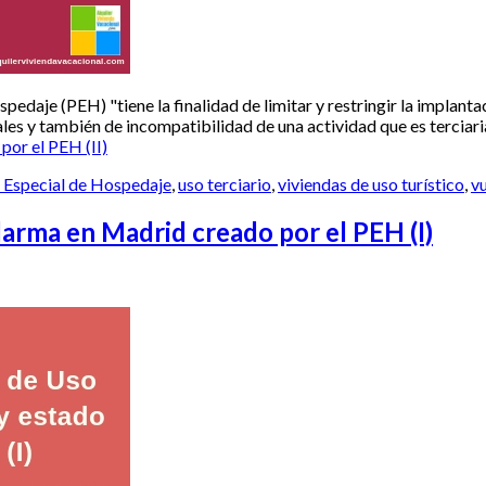
daje (PEH) "tiene la finalidad de limitar y restringir la implanta
les y también de incompatibilidad de una actividad que es terciari
por el PEH (II)
 Especial de Hospedaje
,
uso terciario
,
viviendas de uso turístico
,
v
larma en Madrid creado por el PEH (I)