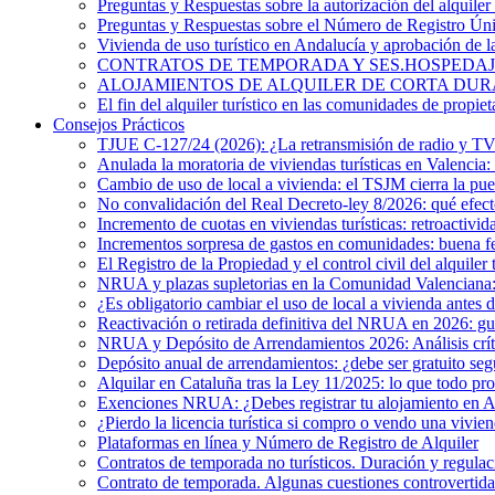
Preguntas y Respuestas sobre la autorización del alquiler 
Preguntas y Respuestas sobre el Número de Registro Ú
Vivienda de uso turístico en Andalucía y aprobación de 
CONTRATOS DE TEMPORADA Y SES.HOSPEDAJES. ¿Existe
ALOJAMIENTOS DE ALQUILER DE CORTA DURACIÓN. El 
El fin del alquiler turístico en las comunidades de propiet
Consejos Prácticos
TJUE C-127/24 (2026): ¿La retransmisión de radio y TV e
Anulada la moratoria de viviendas turísticas en Valencia: 
Cambio de uso de local a vivienda: el TSJM cierra la pue
No convalidación del Real Decreto-ley 8/2026: qué efecto
Incremento de cuotas en viviendas turísticas: retroactivid
Incrementos sorpresa de gastos en comunidades: buena f
El Registro de la Propiedad y el control civil del alquiler 
NRUA y plazas supletorias en la Comunidad Valenciana: i
¿Es obligatorio cambiar el uso de local a vivienda antes 
Reactivación o retirada definitiva del NRUA en 2026: guía
NRUA y Depósito de Arrendamientos 2026: Análisis crítico
Depósito anual de arrendamientos: ¿debe ser gratuito s
Alquilar en Cataluña tras la Ley 11/2025: lo que todo pro
Exenciones NRUA: ¿Debes registrar tu alojamiento en 
¿Pierdo la licencia turística si compro o vendo una vivien
Plataformas en línea y Número de Registro de Alquiler
Contratos de temporada no turísticos. Duración y regulac
Contrato de temporada. Algunas cuestiones controvertida