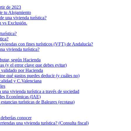
rtir de 2023
de tu Alojamiento
de una vivienda turística?
n vs Exclusión.
turística?
tica?
s viviendas con fines turísticos (VFT) de Andalucía?
a vivienda turística?
ributar, según Hacienda
s (y el error clave que debes evitar)
eal validado por Hacienda
fine qué gastos puedes deducir (y cuáles no)
calidad y C.Valenciana
les
 vivienda turística a través de sociedad
dades Económicas (IAE)
stancias turísticas de Baleares (ecotasa)
e deberías conocer
iendas una vivienda turística? (Consulta fiscal)