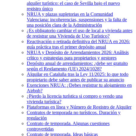
alquiler turístico: el caso de Sevilla bajo el nuevo
registro único
NRUA y plazas supletorias en la Comunidad
Valenciana: incoherencias, suspensiones y la falta de
una posición clara de la Administración
¿Es obligatorio cambiar el uso de local a vivienda antes
de registrar una Vivienda de Uso Turístico?
Reactivación o retirada definitiva del NRUA en 2026:
guía práctica tras el primer depósito anual
NRUA y Depósito de Arrendamientos 2026: Análisis
crítico y estrategias para propietarios y gestores
Depósito anual de arrendamientos: ¿debe ser gratuito
según el Reglamento (UE) 2024/1028?
Alquilar en Cataluña tras la Ley 11/2025: lo que todo
propietario debe saber antes de publicar su anuncio
Exenciones NRUA: ¿Debes registrar tu alojamiento en
Airbnb?
¿Pierdo la licencia turística si compro o vendo una
vivienda turística?
Plataformas en línea y Número de Registro de Alquiler
Contratos de temporada no turísticos. Duración y
regulación
Contrato de temporada. Algunas cuestiones
controvertidas
Contrato de temporada. Ideas básicas