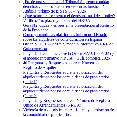
¿Puede una sentencia del Tribunal Supremo cambiar
derechos ya consolidados en viviendas turísticas?
Análisis jurídico de la STS 1874/2026
¿Qué ocurre tras presentar el depósito anual de alquiler?
Verificación, plazos y efectos del NRUA
Guía N2: dudas y errores en la presentación al Registro
de la Propiedad
Cómo y cuándo las plataformas informan al Estado
sobre los alquileres de corta duración en España
Orden VAU/1560/2025 y modelo informativo NRUA:
Guía completa
Preguntas frecuentes sobre la Orden VAU/1560/2025 y
el modelo informativo NRUA – Guía completa 2026
40 Preguntas y Respuestas sobre el Número de
Registro de Alquiler
Preguntas y Respuestas sobre la autorización del
alquiler turístico por las comunidades de propietarios
(Parte 1)
Preguntas y Respuestas sobre la autorización del
alquiler turístico por las comunidades de propietarios
(Parte 2)
Preguntas y Respuestas sobre el Número de Registro
Único de Arrendamientos (NRUA)
Vivienda de uso turístico en Andalucía y aprobación de
la comunidad de propietarios