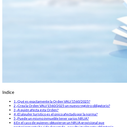
Indice
1
¿Qué es exactamente la Orden VAU/1560/2025?
2
¿Crea la Orden VAU/1560/2025 un nuevo registro obligatorio?
3
¿A quién afecta esta Orden?
4
¿El alquiler turístico es el único afectado por la norma?
5
¿Puede un mismo inmueble tener varios NRUA?
6
En el caso de quienes obtuvieron un NRUA provisional que
posteriormente ha sido denegado, ¿resulta igualmente obligatorio