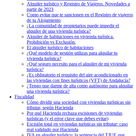
Alquiler turístico y Registro de Viajeros. Novedades a
partir de 2023
Como evitar que te sancionen en el Registro de viajeros
de tu Alojamiento
¿La comunidad de propietarios puede impedir el
alquiler de una vivienda turística?
Alquiler de habitaciones en vivienda turística.
Prohibición vs Exclusión.
El alquiler turístico de habitaciones
¿Qué modelo de gestión utilizas para alquilar tu
vivienda turística?
¿Qué seguro necesito para el alquiler de mi vivienda
turística?
¿Es obligatorio el requisito del aire acondicionado en
las viviendas con fines turísticos (VFT) de Andalucía?
¿Tengo que darme de alta como autónomo para alquilar
una vivienda turística?
Fiscalidad
Cómo dividir una sociedad con viviendas turísticas sin
tributar, según Hacienda
Por qué Hacienda rechaza escisiones de viviendas
turísticas (y el error clave que debes evitar)
Escisión total en viviendas turísticas sin tributar: caso
real validado por Hacienda
IVA en alquiler turístico: la sentencia del TJUE que