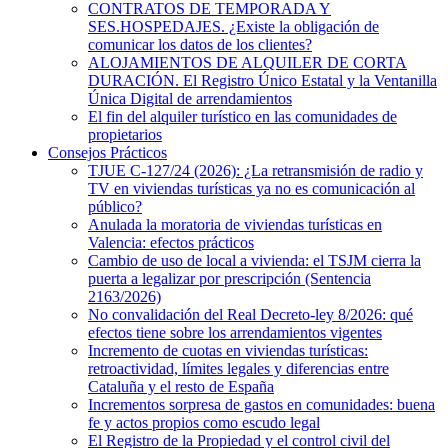
CONTRATOS DE TEMPORADA Y
SES.HOSPEDAJES. ¿Existe la obligación de
comunicar los datos de los clientes?
ALOJAMIENTOS DE ALQUILER DE CORTA
DURACIÓN. El Registro Único Estatal y la Ventanilla
Única Digital de arrendamientos
El fin del alquiler turístico en las comunidades de
propietarios
Consejos Prácticos
TJUE C-127/24 (2026): ¿La retransmisión de radio y
TV en viviendas turísticas ya no es comunicación al
público?
Anulada la moratoria de viviendas turísticas en
Valencia: efectos prácticos
Cambio de uso de local a vivienda: el TSJM cierra la
puerta a legalizar por prescripción (Sentencia
2163/2026)
No convalidación del Real Decreto-ley 8/2026: qué
efectos tiene sobre los arrendamientos vigentes
Incremento de cuotas en viviendas turísticas:
retroactividad, límites legales y diferencias entre
Cataluña y el resto de España
Incrementos sorpresa de gastos en comunidades: buena
fe y actos propios como escudo legal
El Registro de la Propiedad y el control civil del