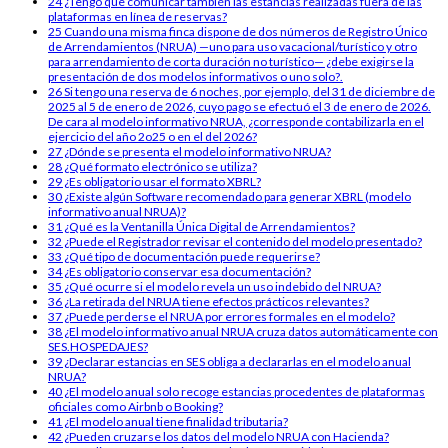
24
¿Tengo que comunicar también las estancias realizadas fuera de las
plataformas en línea de reservas?
25
Cuando una misma finca dispone de dos números de Registro Único
de Arrendamientos (NRUA) —uno para uso vacacional/turístico y otro
para arrendamiento de corta duración no turístico— ¿debe exigirse la
presentación de dos modelos informativos o uno solo?.
26
Si tengo una reserva de 6 noches, por ejemplo, del 31 de diciembre de
2025 al 5 de enero de 2026, cuyo pago se efectuó el 3 de enero de 2026.
De cara al modelo informativo NRUA, ¿corresponde contabilizarla en el
ejercicio del año 2o25 o en el del 2026?
27
¿Dónde se presenta el modelo informativo NRUA?
28
¿Qué formato electrónico se utiliza?
29
¿Es obligatorio usar el formato XBRL?
30
¿Existe algún Software recomendado para generar XBRL (modelo
informativo anual NRUA)?
31
¿Qué es la Ventanilla Única Digital de Arrendamientos?
32
¿Puede el Registrador revisar el contenido del modelo presentado?
33
¿Qué tipo de documentación puede requerirse?
34
¿Es obligatorio conservar esa documentación?
35
¿Qué ocurre si el modelo revela un uso indebido del NRUA?
36
¿La retirada del NRUA tiene efectos prácticos relevantes?
37
¿Puede perderse el NRUA por errores formales en el modelo?
38
¿El modelo informativo anual NRUA cruza datos automáticamente con
SES.HOSPEDAJES?
39
¿Declarar estancias en SES obliga a declararlas en el modelo anual
NRUA?
40
¿El modelo anual solo recoge estancias procedentes de plataformas
oficiales como Airbnb o Booking?
41
¿El modelo anual tiene finalidad tributaria?
42
¿Pueden cruzarse los datos del modelo NRUA con Hacienda?