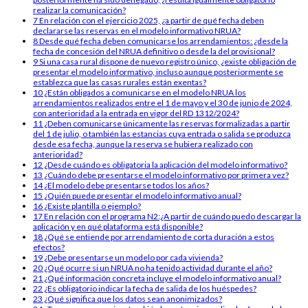
realizar la comunicación?
7
En relación con el ejercicio 2025, ¿a partir de qué fecha deben
declararse las reservas en el modelo informativo NRUA?
8
Desde qué fecha deben comunicarse los arrendamientos: ¿desde la
fecha de concesión del NRUA definitivo o desde la del provisional?
9
Si una casa rural dispone de nuevo registro único, ¿existe obligación de
presentar el modelo informativo, incluso aunque posteriormente se
establezca que las casas rurales están exentas?
10
¿Están obligados a comunicarse en el modelo NRUA los
arrendamientos realizados entre el 1 de mayo y el 30 de junio de 2024,
con anterioridad a la entrada en vigor del RD 1312/2024?
11
¿Deben comunicarse únicamente las reservas formalizadas a partir
del 1 de julio, o también las estancias cuya entrada o salida se produzca
desde esa fecha, aunque la reserva se hubiera realizado con
anterioridad?
12
¿Desde cuándo es obligatoria la aplicación del modelo informativo?
13
¿Cuándo debe presentarse el modelo informativo por primera vez?
14
¿El modelo debe presentarse todos los años?
15
¿Quién puede presentar el modelo informativo anual?
16
¿Existe plantilla o ejemplo?
17
En relación con el programa N2:¿A partir de cuándo puedo descargar la
aplicación y en qué plataforma está disponible?
18
¿Qué se entiende por arrendamiento de corta duración a estos
efectos?
19
¿Debe presentarse un modelo por cada vivienda?
20
¿Qué ocurre si un NRUA no ha tenido actividad durante el año?
21
¿Qué información concreta incluye el modelo informativo anual?
22
¿Es obligatorio indicar la fecha de salida de los huéspedes?
23
¿Qué significa que los datos sean anonimizados?