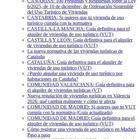
CANARIAS: 100 Preguntas y Respuestas sobre la Ley
6/2025, de 10 de diciembre, de Ordenación Sostenible
del Uso Turístico de Viviendas
CANTABRIA: Si quieres que tu vivienda de uso
turístico cumpla con la normativa
CASTILLA-LA MANCHA: Guía definitiva para el
alquiler de viviendas de uso turístico (VUT)
CASTILLA Y LEÓN: Guía definitiva para el alquiler
de viviendas de uso turístico (VUT)
La nueva normativa de las viviendas turísticas de
Cataluña
CATALUÑA: Guía definitiva para el alquiler de
viviendas de uso turístico (VUT)
¿Puedo alquilar una vivienda de uso turístico por
habitaciones en Cataluña?
COMUNIDAD VALENCIANA: Guía definitiva para
el alquiler de viviendas turísticas (VT)
Nueva regulación de viviendas turísticas en Valencia
2026: qué cambia realmente y cómo te afecta
COMUNIDAD DE MADRID: Si quieres que tu VUT
cumpla con la normativa (Guía actualizada)
COMUNIDAD DE MADRID: Guía definitiva para el
alquiler de viviendas de uso turístico (VUT)
Cómo registrar una vivienda de uso turístico en Madrid:
Paso a paso