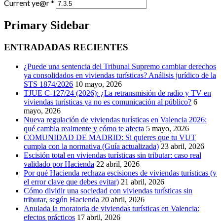
Current ye@r
*
Primary Sidebar
ENTRADADAS RECIENTES
¿Puede una sentencia del Tribunal Supremo cambiar derechos
ya consolidados en viviendas turísticas? Análisis jurídico de la
STS 1874/2026
10 mayo, 2026
TJUE C-127/24 (2026): ¿La retransmisión de radio y TV en
viviendas turísticas ya no es comunicación al público?
6
mayo, 2026
Nueva regulación de viviendas turísticas en Valencia 2026:
qué cambia realmente y cómo te afecta
5 mayo, 2026
COMUNIDAD DE MADRID: Si quieres que tu VUT
cumpla con la normativa (Guía actualizada)
23 abril, 2026
Escisión total en viviendas turísticas sin tributar: caso real
validado por Hacienda
22 abril, 2026
Por qué Hacienda rechaza escisiones de viviendas turísticas (y
el error clave que debes evitar)
21 abril, 2026
Cómo dividir una sociedad con viviendas turísticas sin
tributar, según Hacienda
20 abril, 2026
Anulada la moratoria de viviendas turísticas en Valencia:
efectos prácticos
17 abril, 2026