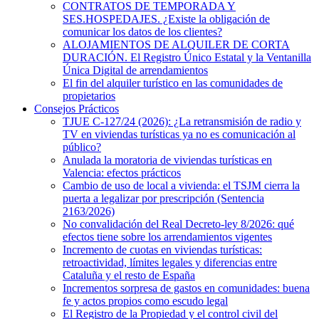
CONTRATOS DE TEMPORADA Y
SES.HOSPEDAJES. ¿Existe la obligación de
comunicar los datos de los clientes?
ALOJAMIENTOS DE ALQUILER DE CORTA
DURACIÓN. El Registro Único Estatal y la Ventanilla
Única Digital de arrendamientos
El fin del alquiler turístico en las comunidades de
propietarios
Consejos Prácticos
TJUE C-127/24 (2026): ¿La retransmisión de radio y
TV en viviendas turísticas ya no es comunicación al
público?
Anulada la moratoria de viviendas turísticas en
Valencia: efectos prácticos
Cambio de uso de local a vivienda: el TSJM cierra la
puerta a legalizar por prescripción (Sentencia
2163/2026)
No convalidación del Real Decreto-ley 8/2026: qué
efectos tiene sobre los arrendamientos vigentes
Incremento de cuotas en viviendas turísticas:
retroactividad, límites legales y diferencias entre
Cataluña y el resto de España
Incrementos sorpresa de gastos en comunidades: buena
fe y actos propios como escudo legal
El Registro de la Propiedad y el control civil del