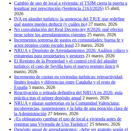
Cambio de uso de local a vivienda: el TSJM cierra la puerta a
legalizar por prescripción (Sentencia 2163/2026)
15 abril,
2026
IVA en alquiler turístico: la sentencia del TJUE que redefine
qué gastos puedes deducir (y cuáles no)
27 marzo, 2026
No convalidación del Real Decreto-ley 8/2026: qué efectos
tiene sobre los arrendamientos vigentes
25 marzo, 2026
Incrementos sorpresa de gastos en comunidades: buena fe y
actos propios como escudo legal
23 marzo, 2026
NRUA y Depósito de Arrendamientos 2026: Análisis crítico y
estrategias para propietarios y gestores
21 marzo, 2026
El Registro de la Propiedad y el control civil del alquiler
turístico: el caso de Sevilla bajo el nuevo registro único
6
marzo, 2026
Incremento de cuotas en viviendas turísticas: retroactividad,
límites legales y diferencias entre Cataluña y el resto de
España
5 marzo, 2026
Reactivación o retirada definitiva del NRUA en 2026: guía
práctica tras el primer depósito anual
2 marzo, 2026
NRUA y plazas supletorias en la Comunidad Valenciana:
incoherencias, suspensiones y la falta de una posición clara de
la Administración
27 febrero, 2026
¿Es obligatorio cambiar el uso de local a vivienda antes de
registrar una Vivienda de Uso Turístico?
25 febrero, 2026
Depósito anual de arrendamientos: ¿debe ser gratuito según el