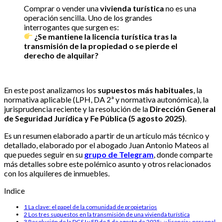
Comprar o vender una
vivienda turística
no es una
operación sencilla. Uno de los grandes
interrogantes que surgen es:
¿Se mantiene la licencia turística tras la
transmisión de la propiedad o se pierde el
derecho de alquilar?
En este post analizamos los
supuestos más habituales
, la
normativa aplicable (LPH, DA 2ª y normativa autonómica), la
jurisprudencia reciente y la resolución de la
Dirección General
de Seguridad Jurídica y Fe Pública (5 agosto 2025)
.
Es un resumen elaborado a partir de un artículo más técnico y
detallado, elaborado por el abogado Juan Antonio Mateos al
que puedes seguir en su
grupo de Telegram
, donde comparte
más detalles sobre este polémico asunto y otros relacionados
con los alquileres de inmuebles.
Indice
1
La clave: el papel de la comunidad de propietarios
2
Los tres supuestos en la transmisión de una vivienda turística
3
Resolución de la DGSJ y FP de 5 de agosto de 2025: ¿»licencia» personal