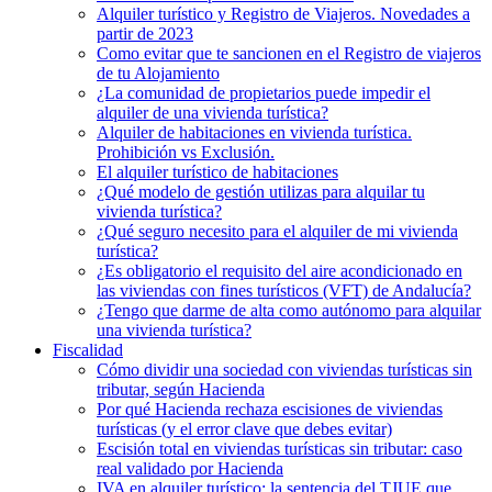
Alquiler turístico y Registro de Viajeros. Novedades a
partir de 2023
Como evitar que te sancionen en el Registro de viajeros
de tu Alojamiento
¿La comunidad de propietarios puede impedir el
alquiler de una vivienda turística?
Alquiler de habitaciones en vivienda turística.
Prohibición vs Exclusión.
El alquiler turístico de habitaciones
¿Qué modelo de gestión utilizas para alquilar tu
vivienda turística?
¿Qué seguro necesito para el alquiler de mi vivienda
turística?
¿Es obligatorio el requisito del aire acondicionado en
las viviendas con fines turísticos (VFT) de Andalucía?
¿Tengo que darme de alta como autónomo para alquilar
una vivienda turística?
Fiscalidad
Cómo dividir una sociedad con viviendas turísticas sin
tributar, según Hacienda
Por qué Hacienda rechaza escisiones de viviendas
turísticas (y el error clave que debes evitar)
Escisión total en viviendas turísticas sin tributar: caso
real validado por Hacienda
IVA en alquiler turístico: la sentencia del TJUE que