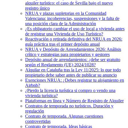
alquiler turístico: el caso de Sevilla bajo el nuevo
registro único
NRUA y plazas supletorias en la Comunidad
Valenciana: incoherencias, suspensiones y la falta de
una posición clara de la Administración
¿Es obligatorio cambiar el uso de local a vivienda antes
de registrar una Vivienda de Uso Turístico?
Reactivación o retirada definitiva del NRUA en 2026:
guía práctica tras el primer depósito anual
NRUA y Depósito de Arrendamientos 2026: Análisis
crítico y estrategias para propietarios y gestores
Depósito anual de arrendamientos: ¿debe ser gratuito
según el Reglamento (UE) 2024/1028?
Alquilar en Cataluña tras la Ley 11/2025: lo que todo
propietario debe saber antes de publicar su anuncio
Exenciones NRUA: ¿Debes registrar tu alojamiento en
Airbnb?
¿Pierdo la licencia turística si compro o vendo una
vivienda turística?
Plataformas en línea y Número de Registro de Alquiler
Contratos de temporada no turísticos. Duración y
regulación
Contrato de temporada. Algunas cuestiones
controvertidas
Contrato de temporada. Ideas básicas