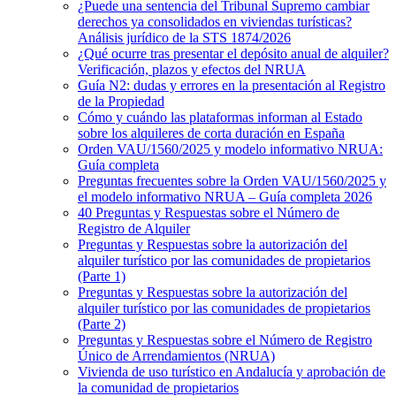
¿Puede una sentencia del Tribunal Supremo cambiar
derechos ya consolidados en viviendas turísticas?
Análisis jurídico de la STS 1874/2026
¿Qué ocurre tras presentar el depósito anual de alquiler?
Verificación, plazos y efectos del NRUA
Guía N2: dudas y errores en la presentación al Registro
de la Propiedad
Cómo y cuándo las plataformas informan al Estado
sobre los alquileres de corta duración en España
Orden VAU/1560/2025 y modelo informativo NRUA:
Guía completa
Preguntas frecuentes sobre la Orden VAU/1560/2025 y
el modelo informativo NRUA – Guía completa 2026
40 Preguntas y Respuestas sobre el Número de
Registro de Alquiler
Preguntas y Respuestas sobre la autorización del
alquiler turístico por las comunidades de propietarios
(Parte 1)
Preguntas y Respuestas sobre la autorización del
alquiler turístico por las comunidades de propietarios
(Parte 2)
Preguntas y Respuestas sobre el Número de Registro
Único de Arrendamientos (NRUA)
Vivienda de uso turístico en Andalucía y aprobación de
la comunidad de propietarios