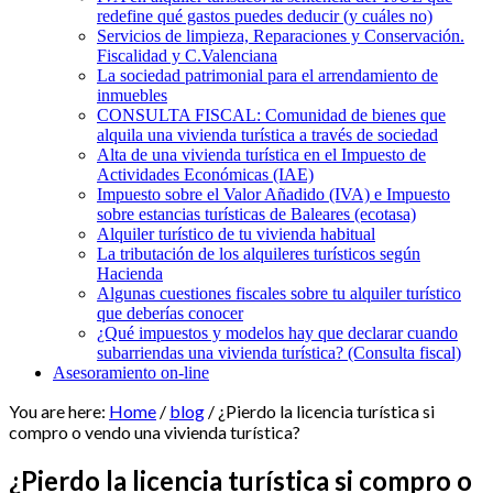
redefine qué gastos puedes deducir (y cuáles no)
Servicios de limpieza, Reparaciones y Conservación.
Fiscalidad y C.Valenciana
La sociedad patrimonial para el arrendamiento de
inmuebles
CONSULTA FISCAL: Comunidad de bienes que
alquila una vivienda turística a través de sociedad
Alta de una vivienda turística en el Impuesto de
Actividades Económicas (IAE)
Impuesto sobre el Valor Añadido (IVA) e Impuesto
sobre estancias turísticas de Baleares (ecotasa)
Alquiler turístico de tu vivienda habitual
La tributación de los alquileres turísticos según
Hacienda
Algunas cuestiones fiscales sobre tu alquiler turístico
que deberías conocer
¿Qué impuestos y modelos hay que declarar cuando
subarriendas una vivienda turística? (Consulta fiscal)
Asesoramiento on-line
You are here:
Home
/
blog
/
¿Pierdo la licencia turística si
compro o vendo una vivienda turística?
¿Pierdo la licencia turística si compro o