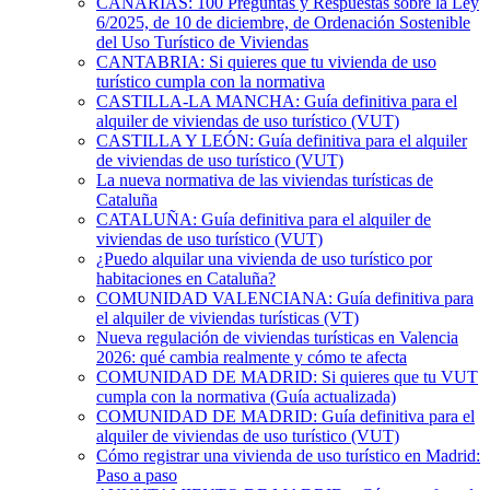
CANARIAS: 100 Preguntas y Respuestas sobre la Ley
6/2025, de 10 de diciembre, de Ordenación Sostenible
del Uso Turístico de Viviendas
CANTABRIA: Si quieres que tu vivienda de uso
turístico cumpla con la normativa
CASTILLA-LA MANCHA: Guía definitiva para el
alquiler de viviendas de uso turístico (VUT)
CASTILLA Y LEÓN: Guía definitiva para el alquiler
de viviendas de uso turístico (VUT)
La nueva normativa de las viviendas turísticas de
Cataluña
CATALUÑA: Guía definitiva para el alquiler de
viviendas de uso turístico (VUT)
¿Puedo alquilar una vivienda de uso turístico por
habitaciones en Cataluña?
COMUNIDAD VALENCIANA: Guía definitiva para
el alquiler de viviendas turísticas (VT)
Nueva regulación de viviendas turísticas en Valencia
2026: qué cambia realmente y cómo te afecta
COMUNIDAD DE MADRID: Si quieres que tu VUT
cumpla con la normativa (Guía actualizada)
COMUNIDAD DE MADRID: Guía definitiva para el
alquiler de viviendas de uso turístico (VUT)
Cómo registrar una vivienda de uso turístico en Madrid:
Paso a paso