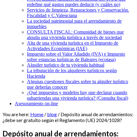
redefine qué gastos puedes deducir (y cuáles no)
Servicios de limpieza, Reparaciones y Conservación.
Fiscalidad y C.Valenciana
La sociedad patrimonial para el arrendamiento de
inmuebles
CONSULTA FISCAL: Comunidad de bienes que
alquila una vivienda turística a través de sociedad
Alta de una vivienda turística en el Impuesto de
Actividades Económicas (IAE)
Impuesto sobre el Valor Añadido (IVA) e Impuesto
sobre estancias turísticas de Baleares (ecotasa)
Alquiler turístico de tu vivienda habitual
La tributación de los alquileres turísticos según
Hacienda
Algunas cuestiones fiscales sobre tu alquiler turístico
que deberías conocer
¿Qué impuestos y modelos hay que declarar cuando
subarriendas una vivienda turística? (Consulta fiscal)
Asesoramiento on-line
You are here:
Home
/
blog
/
Depósito anual de arrendamientos:
¿debe ser gratuito según el Reglamento (UE) 2024/1028?
Depósito anual de arrendamientos: