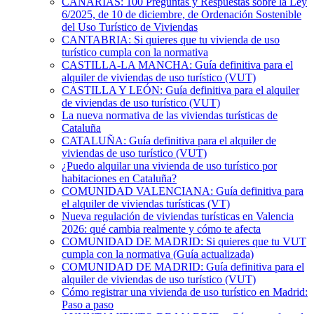
CANARIAS: 100 Preguntas y Respuestas sobre la Ley
6/2025, de 10 de diciembre, de Ordenación Sostenible
del Uso Turístico de Viviendas
CANTABRIA: Si quieres que tu vivienda de uso
turístico cumpla con la normativa
CASTILLA-LA MANCHA: Guía definitiva para el
alquiler de viviendas de uso turístico (VUT)
CASTILLA Y LEÓN: Guía definitiva para el alquiler
de viviendas de uso turístico (VUT)
La nueva normativa de las viviendas turísticas de
Cataluña
CATALUÑA: Guía definitiva para el alquiler de
viviendas de uso turístico (VUT)
¿Puedo alquilar una vivienda de uso turístico por
habitaciones en Cataluña?
COMUNIDAD VALENCIANA: Guía definitiva para
el alquiler de viviendas turísticas (VT)
Nueva regulación de viviendas turísticas en Valencia
2026: qué cambia realmente y cómo te afecta
COMUNIDAD DE MADRID: Si quieres que tu VUT
cumpla con la normativa (Guía actualizada)
COMUNIDAD DE MADRID: Guía definitiva para el
alquiler de viviendas de uso turístico (VUT)
Cómo registrar una vivienda de uso turístico en Madrid:
Paso a paso