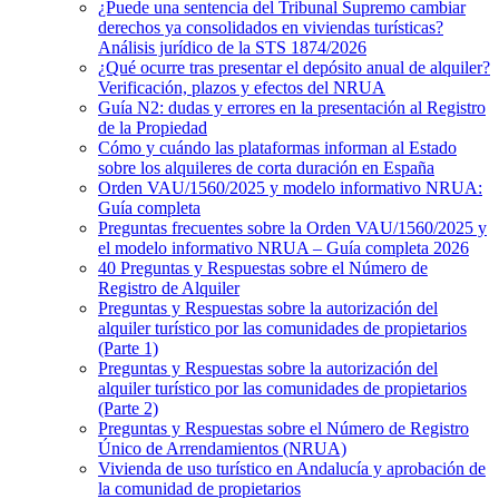
¿Puede una sentencia del Tribunal Supremo cambiar
derechos ya consolidados en viviendas turísticas?
Análisis jurídico de la STS 1874/2026
¿Qué ocurre tras presentar el depósito anual de alquiler?
Verificación, plazos y efectos del NRUA
Guía N2: dudas y errores en la presentación al Registro
de la Propiedad
Cómo y cuándo las plataformas informan al Estado
sobre los alquileres de corta duración en España
Orden VAU/1560/2025 y modelo informativo NRUA:
Guía completa
Preguntas frecuentes sobre la Orden VAU/1560/2025 y
el modelo informativo NRUA – Guía completa 2026
40 Preguntas y Respuestas sobre el Número de
Registro de Alquiler
Preguntas y Respuestas sobre la autorización del
alquiler turístico por las comunidades de propietarios
(Parte 1)
Preguntas y Respuestas sobre la autorización del
alquiler turístico por las comunidades de propietarios
(Parte 2)
Preguntas y Respuestas sobre el Número de Registro
Único de Arrendamientos (NRUA)
Vivienda de uso turístico en Andalucía y aprobación de
la comunidad de propietarios