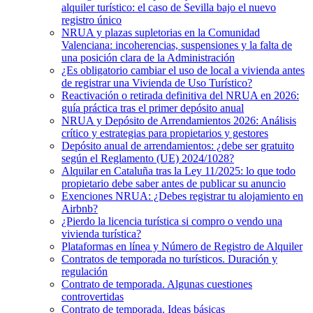
alquiler turístico: el caso de Sevilla bajo el nuevo
registro único
NRUA y plazas supletorias en la Comunidad
Valenciana: incoherencias, suspensiones y la falta de
una posición clara de la Administración
¿Es obligatorio cambiar el uso de local a vivienda antes
de registrar una Vivienda de Uso Turístico?
Reactivación o retirada definitiva del NRUA en 2026:
guía práctica tras el primer depósito anual
NRUA y Depósito de Arrendamientos 2026: Análisis
crítico y estrategias para propietarios y gestores
Depósito anual de arrendamientos: ¿debe ser gratuito
según el Reglamento (UE) 2024/1028?
Alquilar en Cataluña tras la Ley 11/2025: lo que todo
propietario debe saber antes de publicar su anuncio
Exenciones NRUA: ¿Debes registrar tu alojamiento en
Airbnb?
¿Pierdo la licencia turística si compro o vendo una
vivienda turística?
Plataformas en línea y Número de Registro de Alquiler
Contratos de temporada no turísticos. Duración y
regulación
Contrato de temporada. Algunas cuestiones
controvertidas
Contrato de temporada. Ideas básicas