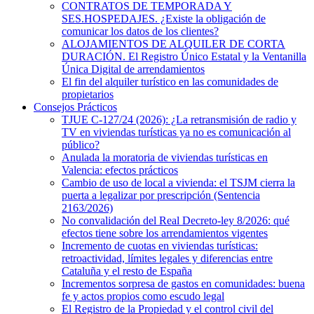
CONTRATOS DE TEMPORADA Y
SES.HOSPEDAJES. ¿Existe la obligación de
comunicar los datos de los clientes?
ALOJAMIENTOS DE ALQUILER DE CORTA
DURACIÓN. El Registro Único Estatal y la Ventanilla
Única Digital de arrendamientos
El fin del alquiler turístico en las comunidades de
propietarios
Consejos Prácticos
TJUE C-127/24 (2026): ¿La retransmisión de radio y
TV en viviendas turísticas ya no es comunicación al
público?
Anulada la moratoria de viviendas turísticas en
Valencia: efectos prácticos
Cambio de uso de local a vivienda: el TSJM cierra la
puerta a legalizar por prescripción (Sentencia
2163/2026)
No convalidación del Real Decreto-ley 8/2026: qué
efectos tiene sobre los arrendamientos vigentes
Incremento de cuotas en viviendas turísticas:
retroactividad, límites legales y diferencias entre
Cataluña y el resto de España
Incrementos sorpresa de gastos en comunidades: buena
fe y actos propios como escudo legal
El Registro de la Propiedad y el control civil del