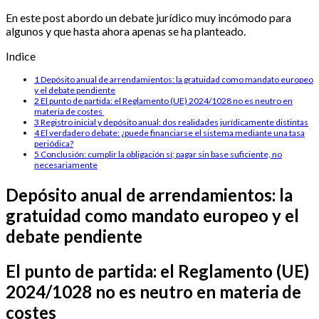
En este post abordo un debate jurídico muy incómodo para
algunos y que hasta ahora apenas se ha planteado.
Indice
1
Depósito anual de arrendamientos: la gratuidad como mandato europeo
y el debate pendiente
2
El punto de partida: el Reglamento (UE) 2024/1028 no es neutro en
materia de costes
3
Registro inicial y depósito anual: dos realidades jurídicamente distintas
4
El verdadero debate: ¿puede financiarse el sistema mediante una tasa
periódica?
5
Conclusión: cumplir la obligación sí; pagar sin base suficiente, no
necesariamente
Depósito anual de arrendamientos: la
gratuidad como mandato europeo y el
debate pendiente
El punto de partida: el Reglamento (UE)
2024/1028 no es neutro en materia de
costes