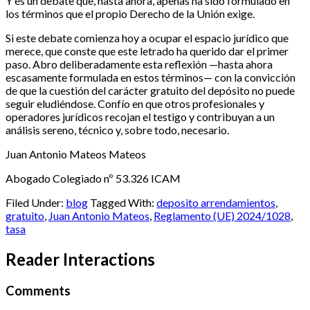
Y es un debate que, hasta ahora, apenas ha sido formulado en
los términos que el propio Derecho de la Unión exige.
Si este debate comienza hoy a ocupar el espacio jurídico que
merece, que conste que este letrado ha querido dar el primer
paso. Abro deliberadamente esta reflexión —hasta ahora
escasamente formulada en estos términos— con la convicción
de que la cuestión del carácter gratuito del depósito no puede
seguir eludiéndose. Confío en que otros profesionales y
operadores jurídicos recojan el testigo y contribuyan a un
análisis sereno, técnico y, sobre todo, necesario.
Juan Antonio Mateos Mateos
Abogado Colegiado nº 53.326 ICAM
Filed Under:
blog
Tagged With:
deposito arrendamientos
,
gratuito
,
Juan Antonio Mateos
,
Reglamento (UE) 2024/1028
,
tasa
Reader Interactions
Comments