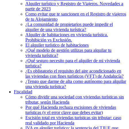
Alquiler turístico y Registro de Viajeros. Novedades a
partir de 2023
Como evitar que te sancionen en el Registro de viajeros
de tu Alojamiento
¿La comunidad de propietarios puede impedir el
alquiler de una vivienda turística?
Alquiler de habitaciones en vivienda turística.
Prohibición vs Exclusión.
El alquiler turístico de habitaciones
¿Qué modelo de gestión utilizas para alquilar tu
vivienda turística?
¿Qué seguro necesito para el alquiler de mi vivienda
turística?
¿Es obligatorio el requisito del aire acondicionado en
las viviendas con fines turísticos (VFT) de Andalucía?
¿Tengo que darme de alta como autónomo para alquilar
una vivienda turística?
Fiscalidad
Cómo dividir una sociedad con viviendas turísticas sin
tributar, según Hacienda
Por qué Hacienda rechaza escisiones de viviendas
turísticas (y el error clave que debes evitar)
Escisión total en viviendas turísticas sin tributar: caso
real validado por Hacienda
IVA en alquiler turístico: la sentencia del TJUE que