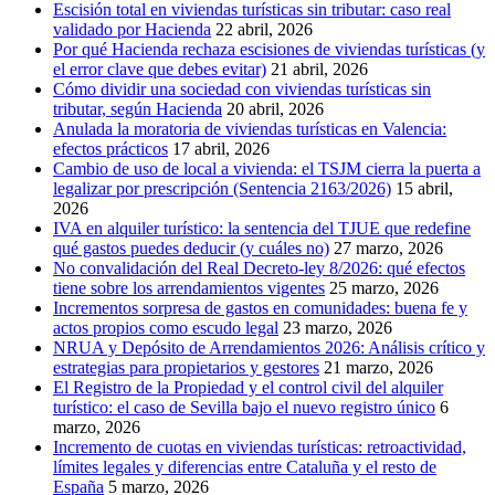
Escisión total en viviendas turísticas sin tributar: caso real
validado por Hacienda
22 abril, 2026
Por qué Hacienda rechaza escisiones de viviendas turísticas (y
el error clave que debes evitar)
21 abril, 2026
Cómo dividir una sociedad con viviendas turísticas sin
tributar, según Hacienda
20 abril, 2026
Anulada la moratoria de viviendas turísticas en Valencia:
efectos prácticos
17 abril, 2026
Cambio de uso de local a vivienda: el TSJM cierra la puerta a
legalizar por prescripción (Sentencia 2163/2026)
15 abril,
2026
IVA en alquiler turístico: la sentencia del TJUE que redefine
qué gastos puedes deducir (y cuáles no)
27 marzo, 2026
No convalidación del Real Decreto-ley 8/2026: qué efectos
tiene sobre los arrendamientos vigentes
25 marzo, 2026
Incrementos sorpresa de gastos en comunidades: buena fe y
actos propios como escudo legal
23 marzo, 2026
NRUA y Depósito de Arrendamientos 2026: Análisis crítico y
estrategias para propietarios y gestores
21 marzo, 2026
El Registro de la Propiedad y el control civil del alquiler
turístico: el caso de Sevilla bajo el nuevo registro único
6
marzo, 2026
Incremento de cuotas en viviendas turísticas: retroactividad,
límites legales y diferencias entre Cataluña y el resto de
España
5 marzo, 2026