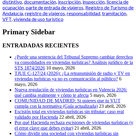
distintivo
,
documentación
,
inscripción
,
inspección
,
licencia de
ocupación
,
parte de entrada de viajeros
,
Registro de Turismo de
Andalucía
,
registro de viajeros
,
responsabilidad
,
tramitación
,
VFT
,
vivienda de uso turistico
Primary Sidebar
ENTRADADAS RECIENTES
¿Puede una sentencia del Tribunal Supremo cambiar derechos
ya consolidados en viviendas turísticas? Análisis jurídico de la
STS 1874/2026
10 mayo, 2026
TJUE C-127/24 (2026): ¿La retransmisión de radio y TV en
viviendas turísticas ya no es comunicación al público?
6
mayo, 2026
Nueva regulación de viviendas turísticas en Valencia 2026:
qué cambia realmente y cómo te afecta
5 mayo, 2026
COMUNIDAD DE MADRID: Si quieres que tu VUT
cumpla con la normativa (Guía actualizada)
23 abril, 2026
Escisión total en viviendas turísticas sin tributar: caso real
validado por Hacienda
22 abril, 2026
Por qué Hacienda rechaza escisiones de viviendas turísticas (y
el error clave que debes evitar)
21 abril, 2026
Cómo dividir una sociedad con viviendas turísticas sin