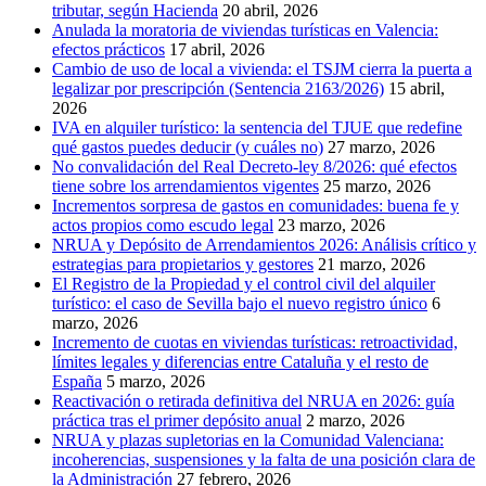
tributar, según Hacienda
20 abril, 2026
Anulada la moratoria de viviendas turísticas en Valencia:
efectos prácticos
17 abril, 2026
Cambio de uso de local a vivienda: el TSJM cierra la puerta a
legalizar por prescripción (Sentencia 2163/2026)
15 abril,
2026
IVA en alquiler turístico: la sentencia del TJUE que redefine
qué gastos puedes deducir (y cuáles no)
27 marzo, 2026
No convalidación del Real Decreto-ley 8/2026: qué efectos
tiene sobre los arrendamientos vigentes
25 marzo, 2026
Incrementos sorpresa de gastos en comunidades: buena fe y
actos propios como escudo legal
23 marzo, 2026
NRUA y Depósito de Arrendamientos 2026: Análisis crítico y
estrategias para propietarios y gestores
21 marzo, 2026
El Registro de la Propiedad y el control civil del alquiler
turístico: el caso de Sevilla bajo el nuevo registro único
6
marzo, 2026
Incremento de cuotas en viviendas turísticas: retroactividad,
límites legales y diferencias entre Cataluña y el resto de
España
5 marzo, 2026
Reactivación o retirada definitiva del NRUA en 2026: guía
práctica tras el primer depósito anual
2 marzo, 2026
NRUA y plazas supletorias en la Comunidad Valenciana:
incoherencias, suspensiones y la falta de una posición clara de
la Administración
27 febrero, 2026