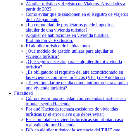
Alquiler turístico y Registro de Viajeros. Novedades a
partir de 2023
Como evitar que te sancionen en el Registro de viajeros
de tu Alojamiento
¿La comunidad de propietarios puede impedir el
alquiler de una vivienda turística?
Alquiler de habitaciones en vivienda turística.
Prohibición vs Exclusión.
El alquiler turístico de habitaciones
¿Qué modelo de gestión utilizas para alquilar tu
vivienda turística?
¿Qué seguro necesito para el alquiler de mi vivienda
turística?
¿Es obligatorio el requisito del aire acondicionado en
las viviendas con fines turísticos (VFT) de Andalucía?
¿Tengo que darme de alta como autónomo para alquilar
una vivienda turística?
Fiscalidad
Cómo dividir una sociedad con viviendas turísticas sin
tributar, según Hacienda
Por qué Hacienda rechaza escisiones de viviendas
turísticas (y el error clave que debes evitar)
Escisión total en viviendas turísticas sin tributar: caso
real validado por Hacienda
IVA en alquiler turístico: la sentencia del TJUE que