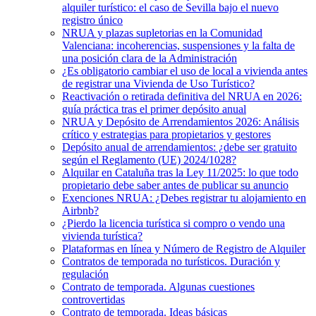
alquiler turístico: el caso de Sevilla bajo el nuevo
registro único
NRUA y plazas supletorias en la Comunidad
Valenciana: incoherencias, suspensiones y la falta de
una posición clara de la Administración
¿Es obligatorio cambiar el uso de local a vivienda antes
de registrar una Vivienda de Uso Turístico?
Reactivación o retirada definitiva del NRUA en 2026:
guía práctica tras el primer depósito anual
NRUA y Depósito de Arrendamientos 2026: Análisis
crítico y estrategias para propietarios y gestores
Depósito anual de arrendamientos: ¿debe ser gratuito
según el Reglamento (UE) 2024/1028?
Alquilar en Cataluña tras la Ley 11/2025: lo que todo
propietario debe saber antes de publicar su anuncio
Exenciones NRUA: ¿Debes registrar tu alojamiento en
Airbnb?
¿Pierdo la licencia turística si compro o vendo una
vivienda turística?
Plataformas en línea y Número de Registro de Alquiler
Contratos de temporada no turísticos. Duración y
regulación
Contrato de temporada. Algunas cuestiones
controvertidas
Contrato de temporada. Ideas básicas