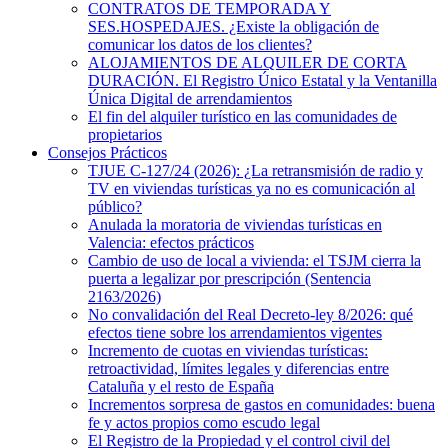
CONTRATOS DE TEMPORADA Y
SES.HOSPEDAJES. ¿Existe la obligación de
comunicar los datos de los clientes?
ALOJAMIENTOS DE ALQUILER DE CORTA
DURACIÓN. El Registro Único Estatal y la Ventanilla
Única Digital de arrendamientos
El fin del alquiler turístico en las comunidades de
propietarios
Consejos Prácticos
TJUE C-127/24 (2026): ¿La retransmisión de radio y
TV en viviendas turísticas ya no es comunicación al
público?
Anulada la moratoria de viviendas turísticas en
Valencia: efectos prácticos
Cambio de uso de local a vivienda: el TSJM cierra la
puerta a legalizar por prescripción (Sentencia
2163/2026)
No convalidación del Real Decreto-ley 8/2026: qué
efectos tiene sobre los arrendamientos vigentes
Incremento de cuotas en viviendas turísticas:
retroactividad, límites legales y diferencias entre
Cataluña y el resto de España
Incrementos sorpresa de gastos en comunidades: buena
fe y actos propios como escudo legal
El Registro de la Propiedad y el control civil del