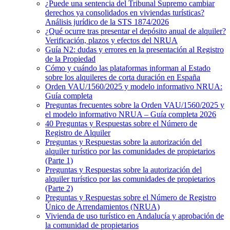
¿Puede una sentencia del Tribunal Supremo cambiar
derechos ya consolidados en viviendas turísticas?
Análisis jurídico de la STS 1874/2026
¿Qué ocurre tras presentar el depósito anual de alquiler?
Verificación, plazos y efectos del NRUA
Guía N2: dudas y errores en la presentación al Registro
de la Propiedad
Cómo y cuándo las plataformas informan al Estado
sobre los alquileres de corta duración en España
Orden VAU/1560/2025 y modelo informativo NRUA:
Guía completa
Preguntas frecuentes sobre la Orden VAU/1560/2025 y
el modelo informativo NRUA – Guía completa 2026
40 Preguntas y Respuestas sobre el Número de
Registro de Alquiler
Preguntas y Respuestas sobre la autorización del
alquiler turístico por las comunidades de propietarios
(Parte 1)
Preguntas y Respuestas sobre la autorización del
alquiler turístico por las comunidades de propietarios
(Parte 2)
Preguntas y Respuestas sobre el Número de Registro
Único de Arrendamientos (NRUA)
Vivienda de uso turístico en Andalucía y aprobación de
la comunidad de propietarios