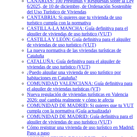
CANARIAS: 100 Preguntas y Respuestas sobre la Ley
6/2025, de 10 de diciembre, de Ordenación Sostenible
del Uso Turístico de Viviendas
CANTABRIA: Si quieres que tu vivienda de uso
turístico cumpla con la normativa
CASTILLA-LA MANCHA: Guía definitiva para el
alquiler de viviendas de uso turístico (VUT)
CASTILLA Y LEÓN: Guía definitiva para el alquiler
de viviendas de uso turístico (VUT)
La nueva normativa de las viviendas turísticas de
Cataluña
CATALUÑA: Guía definitiva para el alquiler de
viviendas de uso turístico (VUT)
¿Puedo alquilar una vivienda de uso turístico por
habitaciones en Cataluña?
COMUNIDAD VALENCIANA: Guía definitiva para
el alquiler de viviendas turísticas (VT)
Nueva regulación de viviendas turísticas en Valencia
2026: qué cambia realmente y cómo te afecta
COMUNIDAD DE MADRID: Si quieres que tu VUT
cumpla con la normativa (Guía actualizada)
COMUNIDAD DE MADRID: Guía definitiva para el
alquiler de viviendas de uso turístico (VUT)
Cómo registrar una vivienda de uso turístico en Madrid:
Paso a paso