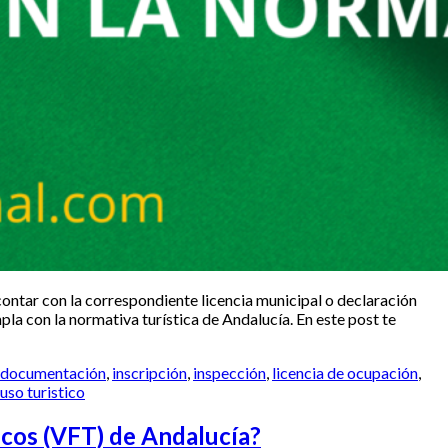
contar con la correspondiente licencia municipal o declaración
la con la normativa turística de Andalucía. En este post te
documentación
,
inscripción
,
inspección
,
licencia de ocupación
,
uso turistico
ticos (VFT) de Andalucía?