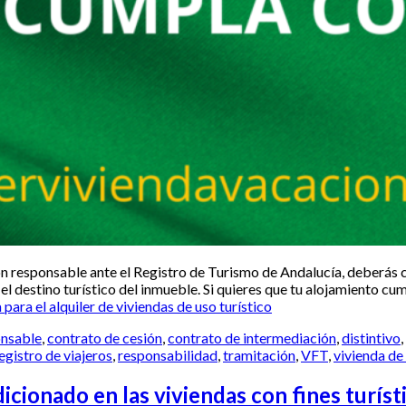
ón responsable ante el Registro de Turismo de Andalucía, deberás 
 destino turístico del inmueble. Si quieres que tu alojamiento cump
ra el alquiler de viviendas de uso turístico
onsable
,
contrato de cesión
,
contrato de intermediación
,
distintivo
,
egistro de viajeros
,
responsabilidad
,
tramitación
,
VFT
,
vivienda de 
ndicionado en las viviendas con fines turís