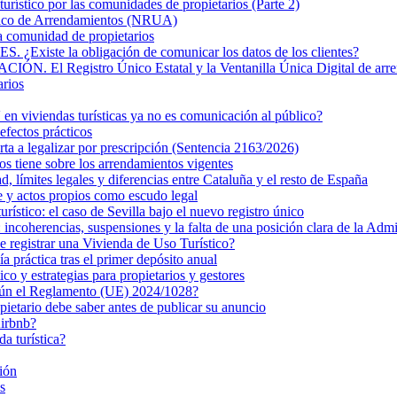
turístico por las comunidades de propietarios (Parte 2)
nico de Arrendamientos (NRUA)
la comunidad de propietarios
 la obligación de comunicar los datos de los clientes?
Registro Único Estatal y la Ventanilla Única Digital de arre
arios
n viviendas turísticas ya no es comunicación al público?
efectos prácticos
rta a legalizar por prescripción (Sentencia 2163/2026)
s tiene sobre los arrendamientos vigentes
ad, límites legales y diferencias entre Cataluña y el resto de España
e y actos propios como escudo legal
turístico: el caso de Sevilla bajo el nuevo registro único
ncoherencias, suspensiones y la falta de una posición clara de la Admi
de registrar una Vivienda de Uso Turístico?
 práctica tras el primer depósito anual
 y estrategias para propietarios y gestores
egún el Reglamento (UE) 2024/1028?
pietario debe saber antes de publicar su anuncio
Airbnb?
da turística?
ión
s