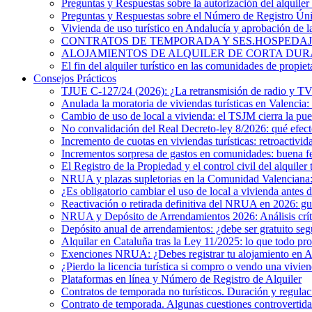
Preguntas y Respuestas sobre la autorización del alquiler 
Preguntas y Respuestas sobre el Número de Registro Ú
Vivienda de uso turístico en Andalucía y aprobación de 
CONTRATOS DE TEMPORADA Y SES.HOSPEDAJES. ¿Existe
ALOJAMIENTOS DE ALQUILER DE CORTA DURACIÓN. El 
El fin del alquiler turístico en las comunidades de propiet
Consejos Prácticos
TJUE C-127/24 (2026): ¿La retransmisión de radio y TV e
Anulada la moratoria de viviendas turísticas en Valencia: 
Cambio de uso de local a vivienda: el TSJM cierra la pue
No convalidación del Real Decreto-ley 8/2026: qué efecto
Incremento de cuotas en viviendas turísticas: retroactivid
Incrementos sorpresa de gastos en comunidades: buena f
El Registro de la Propiedad y el control civil del alquiler 
NRUA y plazas supletorias en la Comunidad Valenciana: i
¿Es obligatorio cambiar el uso de local a vivienda antes 
Reactivación o retirada definitiva del NRUA en 2026: guía
NRUA y Depósito de Arrendamientos 2026: Análisis crítico
Depósito anual de arrendamientos: ¿debe ser gratuito s
Alquilar en Cataluña tras la Ley 11/2025: lo que todo pro
Exenciones NRUA: ¿Debes registrar tu alojamiento en 
¿Pierdo la licencia turística si compro o vendo una vivien
Plataformas en línea y Número de Registro de Alquiler
Contratos de temporada no turísticos. Duración y regulac
Contrato de temporada. Algunas cuestiones controvertida