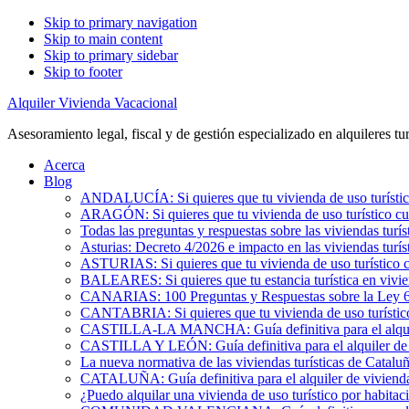
Skip to primary navigation
Skip to main content
Skip to primary sidebar
Skip to footer
Alquiler Vivienda Vacacional
Asesoramiento legal, fiscal y de gestión especializado en alquileres tur
Acerca
Blog
ANDALUCÍA: Si quieres que tu vivienda de uso turístic
ARAGÓN: Si quieres que tu vivienda de uso turístico cu
Todas las preguntas y respuestas sobre las viviendas turís
Asturias: Decreto 4/2026 e impacto en las viviendas turís
ASTURIAS: Si quieres que tu vivienda de uso turístico 
BALEARES: Si quieres que tu estancia turística en vivi
CANARIAS: 100 Preguntas y Respuestas sobre la Ley 6/2
CANTABRIA: Si quieres que tu vivienda de uso turístic
CASTILLA-LA MANCHA: Guía definitiva para el alquile
CASTILLA Y LEÓN: Guía definitiva para el alquiler de 
La nueva normativa de las viviendas turísticas de Catalu
CATALUÑA: Guía definitiva para el alquiler de vivienda
¿Puedo alquilar una vivienda de uso turístico por habita