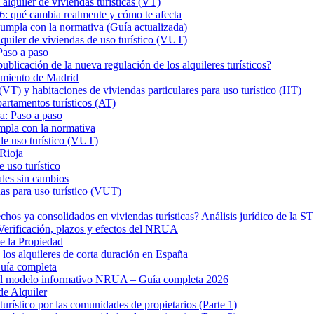
iler de viviendas turísticas (VT)
26: qué cambia realmente y cómo te afecta
a con la normativa (Guía actualizada)
er de viviendas de uso turístico (VUT)
Paso a paso
ión de la nueva regulación de los alquileres turísticos?
tamiento de Madrid
VT) y habitaciones de viviendas particulares para uso turístico (HT)
rtamentos turísticos (AT)
a: Paso a paso
mpla con la normativa
de uso turístico (VUT)
 Rioja
 uso turístico
ales sin cambios
as para uso turístico (VUT)
hos ya consolidados en viviendas turísticas? Análisis jurídico de la 
? Verificación, plazos y efectos del NRUA
de la Propiedad
los alquileres de corta duración en España
uía completa
 el modelo informativo NRUA – Guía completa 2026
de Alquiler
turístico por las comunidades de propietarios (Parte 1)