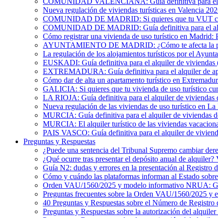
COMUNIDAD VALENCIANA: Guía definitiva para el alqu
Nueva regulación de viviendas turísticas en Valencia 20
COMUNIDAD DE MADRID: Si quieres que tu VUT cumpl
COMUNIDAD DE MADRID: Guía definitiva para el alquil
Cómo registrar una vivienda de uso turístico en Madrid: 
AYUNTAMIENTO DE MADRID: ¿Cómo te afecta la publicac
La regulación de los alojamientos turísticos por el Ayun
EUSKADI: Guía definitiva para el alquiler de viviendas (
EXTREMADURA: Guía definitiva para el alquiler de apa
Cómo dar de alta un apartamento turístico en Extremadur
GALICIA: Si quieres que tu vivienda de uso turístico cu
LA RIOJA: Guía definitiva para el alquiler de viviendas 
Nueva regulación de las viviendas de uso turístico en La
MURCIA: Guía definitiva para el alquiler de viviendas de
MURCIA: El alquiler turístico de las viviendas vacacion
PAIS VASCO: Guía definitiva para el alquiler de viviend
Preguntas y Respuestas
¿Puede una sentencia del Tribunal Supremo cambiar derec
¿Qué ocurre tras presentar el depósito anual de alquiler
Guía N2: dudas y errores en la presentación al Registro 
Cómo y cuándo las plataformas informan al Estado sobre 
Orden VAU/1560/2025 y modelo informativo NRUA: G
Preguntas frecuentes sobre la Orden VAU/1560/2025 y
40 Preguntas y Respuestas sobre el Número de Registro 
Preguntas y Respuestas sobre la autorización del alquiler 