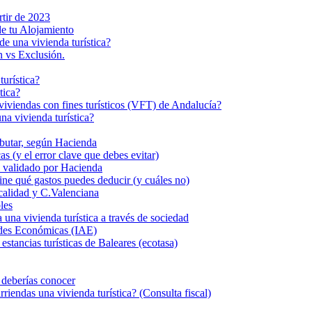
rtir de 2023
de tu Alojamiento
de una vivienda turística?
n vs Exclusión.
turística?
tica?
s viviendas con fines turísticos (VFT) de Andalucía?
a vivienda turística?
ributar, según Hacienda
s (y el error clave que debes evitar)
eal validado por Hacienda
fine qué gastos puedes deducir (y cuáles no)
calidad y C.Valenciana
les
 vivienda turística a través de sociedad
dades Económicas (IAE)
stancias turísticas de Baleares (ecotasa)
e deberías conocer
iendas una vivienda turística? (Consulta fiscal)