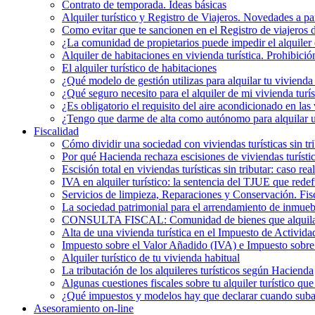
Contrato de temporada. Ideas básicas
Alquiler turístico y Registro de Viajeros. Novedades a pa
Como evitar que te sancionen en el Registro de viajeros 
¿La comunidad de propietarios puede impedir el alquiler 
Alquiler de habitaciones en vivienda turística. Prohibició
El alquiler turístico de habitaciones
¿Qué modelo de gestión utilizas para alquilar tu vivienda 
¿Qué seguro necesito para el alquiler de mi vivienda turís
¿Es obligatorio el requisito del aire acondicionado en la
¿Tengo que darme de alta como autónomo para alquilar un
Fiscalidad
Cómo dividir una sociedad con viviendas turísticas sin t
Por qué Hacienda rechaza escisiones de viviendas turística
Escisión total en viviendas turísticas sin tributar: caso r
IVA en alquiler turístico: la sentencia del TJUE que rede
Servicios de limpieza, Reparaciones y Conservación. Fis
La sociedad patrimonial para el arrendamiento de inmueb
CONSULTA FISCAL: Comunidad de bienes que alquila una
Alta de una vivienda turística en el Impuesto de Activi
Impuesto sobre el Valor Añadido (IVA) e Impuesto sobre e
Alquiler turístico de tu vivienda habitual
La tributación de los alquileres turísticos según Hacienda
Algunas cuestiones fiscales sobre tu alquiler turístico qu
¿Qué impuestos y modelos hay que declarar cuando subarr
Asesoramiento on-line