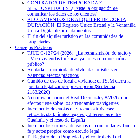
CONTRATOS DE TEMPORADA Y
SES.HOSPEDAJES. ¿Existe la obligación de
comunicar los datos de los clientes?
ALOJAMIENTOS DE ALQUILER DE CORTA
DURACIÓN. El Registro Único Estatal y la Ventanilla
Única Digital de arrendamientos
El fin del alquiler turístico en las comunidades de
propietarios
Consejos Prácticos
TJUE C-127/24 (2026): ¿La retransmisión de radio y
TV en viviendas turísticas ya no es comunicación al
público?
Anulada la moratoria de viviendas turísticas en
Valencia: efectos prácticos
Cambio de uso de local a vivienda: el TSJM cierra la
puerta a legalizar por prescripción (Sentencia
2163/2026)
No convalidación del Real Decreto-ley 8/2026: qué
efectos tiene sobre los arrendamientos vigentes
Incremento de cuotas en viviendas turísticas:
retroactividad, límites legales y diferencias entre
Cataluña y el resto de España
Incrementos sorpresa de gastos en comunidades: buena
fe y actos propios como escudo legal
El Registro de la Propiedad y el control civil del