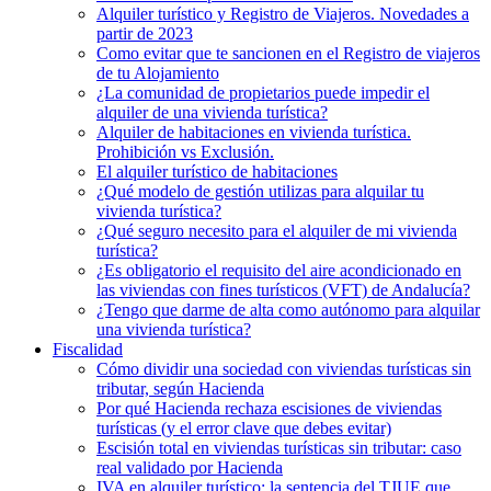
Alquiler turístico y Registro de Viajeros. Novedades a
partir de 2023
Como evitar que te sancionen en el Registro de viajeros
de tu Alojamiento
¿La comunidad de propietarios puede impedir el
alquiler de una vivienda turística?
Alquiler de habitaciones en vivienda turística.
Prohibición vs Exclusión.
El alquiler turístico de habitaciones
¿Qué modelo de gestión utilizas para alquilar tu
vivienda turística?
¿Qué seguro necesito para el alquiler de mi vivienda
turística?
¿Es obligatorio el requisito del aire acondicionado en
las viviendas con fines turísticos (VFT) de Andalucía?
¿Tengo que darme de alta como autónomo para alquilar
una vivienda turística?
Fiscalidad
Cómo dividir una sociedad con viviendas turísticas sin
tributar, según Hacienda
Por qué Hacienda rechaza escisiones de viviendas
turísticas (y el error clave que debes evitar)
Escisión total en viviendas turísticas sin tributar: caso
real validado por Hacienda
IVA en alquiler turístico: la sentencia del TJUE que