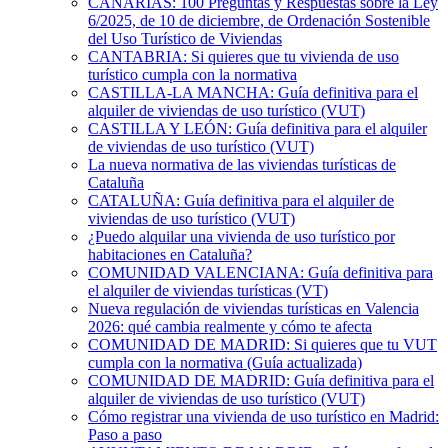
CANARIAS: 100 Preguntas y Respuestas sobre la Ley
6/2025, de 10 de diciembre, de Ordenación Sostenible
del Uso Turístico de Viviendas
CANTABRIA: Si quieres que tu vivienda de uso
turístico cumpla con la normativa
CASTILLA-LA MANCHA: Guía definitiva para el
alquiler de viviendas de uso turístico (VUT)
CASTILLA Y LEÓN: Guía definitiva para el alquiler
de viviendas de uso turístico (VUT)
La nueva normativa de las viviendas turísticas de
Cataluña
CATALUÑA: Guía definitiva para el alquiler de
viviendas de uso turístico (VUT)
¿Puedo alquilar una vivienda de uso turístico por
habitaciones en Cataluña?
COMUNIDAD VALENCIANA: Guía definitiva para
el alquiler de viviendas turísticas (VT)
Nueva regulación de viviendas turísticas en Valencia
2026: qué cambia realmente y cómo te afecta
COMUNIDAD DE MADRID: Si quieres que tu VUT
cumpla con la normativa (Guía actualizada)
COMUNIDAD DE MADRID: Guía definitiva para el
alquiler de viviendas de uso turístico (VUT)
Cómo registrar una vivienda de uso turístico en Madrid:
Paso a paso