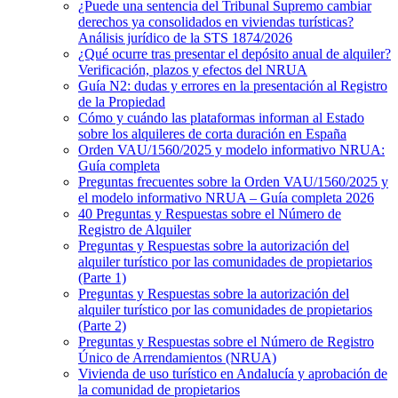
¿Puede una sentencia del Tribunal Supremo cambiar
derechos ya consolidados en viviendas turísticas?
Análisis jurídico de la STS 1874/2026
¿Qué ocurre tras presentar el depósito anual de alquiler?
Verificación, plazos y efectos del NRUA
Guía N2: dudas y errores en la presentación al Registro
de la Propiedad
Cómo y cuándo las plataformas informan al Estado
sobre los alquileres de corta duración en España
Orden VAU/1560/2025 y modelo informativo NRUA:
Guía completa
Preguntas frecuentes sobre la Orden VAU/1560/2025 y
el modelo informativo NRUA – Guía completa 2026
40 Preguntas y Respuestas sobre el Número de
Registro de Alquiler
Preguntas y Respuestas sobre la autorización del
alquiler turístico por las comunidades de propietarios
(Parte 1)
Preguntas y Respuestas sobre la autorización del
alquiler turístico por las comunidades de propietarios
(Parte 2)
Preguntas y Respuestas sobre el Número de Registro
Único de Arrendamientos (NRUA)
Vivienda de uso turístico en Andalucía y aprobación de
la comunidad de propietarios