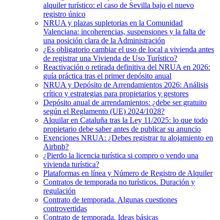
alquiler turístico: el caso de Sevilla bajo el nuevo
registro único
NRUA y plazas supletorias en la Comunidad
Valenciana: incoherencias, suspensiones y la falta de
una posición clara de la Administración
¿Es obligatorio cambiar el uso de local a vivienda antes
de registrar una Vivienda de Uso Turístico?
Reactivación o retirada definitiva del NRUA en 2026:
guía práctica tras el primer depósito anual
NRUA y Depósito de Arrendamientos 2026: Análisis
crítico y estrategias para propietarios y gestores
Depósito anual de arrendamientos: ¿debe ser gratuito
según el Reglamento (UE) 2024/1028?
Alquilar en Cataluña tras la Ley 11/2025: lo que todo
propietario debe saber antes de publicar su anuncio
Exenciones NRUA: ¿Debes registrar tu alojamiento en
Airbnb?
¿Pierdo la licencia turística si compro o vendo una
vivienda turística?
Plataformas en línea y Número de Registro de Alquiler
Contratos de temporada no turísticos. Duración y
regulación
Contrato de temporada. Algunas cuestiones
controvertidas
Contrato de temporada. Ideas básicas