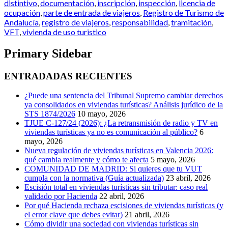
distintivo
,
documentación
,
inscripción
,
inspección
,
licencia de
ocupación
,
parte de entrada de viajeros
,
Registro de Turismo de
Andalucía
,
registro de viajeros
,
responsabilidad
,
tramitación
,
VFT
,
vivienda de uso turistico
Primary Sidebar
ENTRADADAS RECIENTES
¿Puede una sentencia del Tribunal Supremo cambiar derechos
ya consolidados en viviendas turísticas? Análisis jurídico de la
STS 1874/2026
10 mayo, 2026
TJUE C-127/24 (2026): ¿La retransmisión de radio y TV en
viviendas turísticas ya no es comunicación al público?
6
mayo, 2026
Nueva regulación de viviendas turísticas en Valencia 2026:
qué cambia realmente y cómo te afecta
5 mayo, 2026
COMUNIDAD DE MADRID: Si quieres que tu VUT
cumpla con la normativa (Guía actualizada)
23 abril, 2026
Escisión total en viviendas turísticas sin tributar: caso real
validado por Hacienda
22 abril, 2026
Por qué Hacienda rechaza escisiones de viviendas turísticas (y
el error clave que debes evitar)
21 abril, 2026
Cómo dividir una sociedad con viviendas turísticas sin