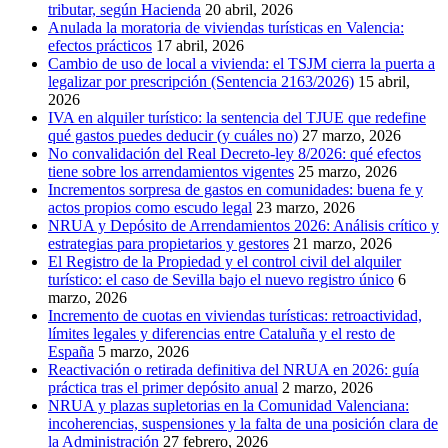
tributar, según Hacienda
20 abril, 2026
Anulada la moratoria de viviendas turísticas en Valencia:
efectos prácticos
17 abril, 2026
Cambio de uso de local a vivienda: el TSJM cierra la puerta a
legalizar por prescripción (Sentencia 2163/2026)
15 abril,
2026
IVA en alquiler turístico: la sentencia del TJUE que redefine
qué gastos puedes deducir (y cuáles no)
27 marzo, 2026
No convalidación del Real Decreto-ley 8/2026: qué efectos
tiene sobre los arrendamientos vigentes
25 marzo, 2026
Incrementos sorpresa de gastos en comunidades: buena fe y
actos propios como escudo legal
23 marzo, 2026
NRUA y Depósito de Arrendamientos 2026: Análisis crítico y
estrategias para propietarios y gestores
21 marzo, 2026
El Registro de la Propiedad y el control civil del alquiler
turístico: el caso de Sevilla bajo el nuevo registro único
6
marzo, 2026
Incremento de cuotas en viviendas turísticas: retroactividad,
límites legales y diferencias entre Cataluña y el resto de
España
5 marzo, 2026
Reactivación o retirada definitiva del NRUA en 2026: guía
práctica tras el primer depósito anual
2 marzo, 2026
NRUA y plazas supletorias en la Comunidad Valenciana:
incoherencias, suspensiones y la falta de una posición clara de
la Administración
27 febrero, 2026