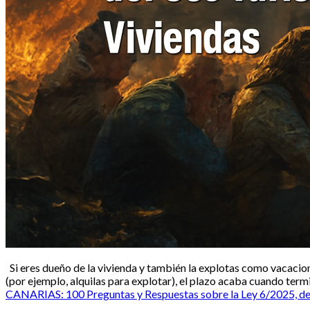
Si eres dueño de la vivienda y también la explotas como vacacion
(por ejemplo, alquilas para explotar), el plazo acaba cuando ter
CANARIAS: 100 Preguntas y Respuestas sobre la Ley 6/2025, de 