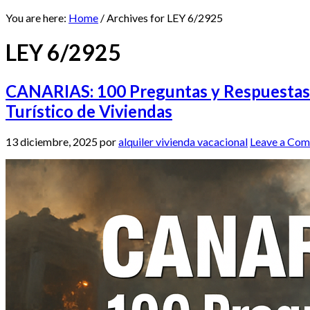
You are here:
Home
/
Archives for LEY 6/2925
LEY 6/2925
CANARIAS: 100 Preguntas y Respuestas s
Turístico de Viviendas
13 diciembre, 2025
por
alquiler vivienda vacacional
Leave a Co