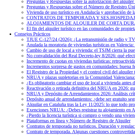
Preguntas y Respuestas sobre la autorización del alquiler 
Preguntas y Respuestas sobre el Número de Registro Ú
Vivienda de uso turístico en Andalucía y aprobación de 
CONTRATOS DE TEMPORADA Y SES.HOSPEDAJES. ¿Existe
ALOJAMIENTOS DE ALQUILER DE CORTA DURACIÓN. El 
El fin del alquiler turístico en las comunidades de propiet
Consejos Prácticos
TJUE C-127/24 (2026): ¿La retransmisión de radio y TV e
Anulada la moratoria de viviendas turísticas en Valencia: 
Cambio de uso de local a vivienda: el TSJM cierra la pue
No convalidación del Real Decreto-ley 8/2026: qué efecto
Incremento de cuotas en viviendas turísticas: retroactivid
Incrementos sorpresa de gastos en comunidades: buena f
El Registro de la Propiedad y el control civil del alquiler 
NRUA y plazas supletorias en la Comunidad Valenciana: i
¿Es obligatorio cambiar el uso de local a vivienda antes 
Reactivación o retirada definitiva del NRUA en 2026: guía
NRUA y Depósito de Arrendamientos 2026: Análisis crítico
Depósito anual de arrendamientos: ¿debe ser gratuito s
Alquilar en Cataluña tras la Ley 11/2025: lo que todo pro
Exenciones NRUA: ¿Debes registrar tu alojamiento en 
¿Pierdo la licencia turística si compro o vendo una vivien
Plataformas en línea y Número de Registro de Alquiler
Contratos de temporada no turísticos. Duración y regulac
Contrato de temporada. Algunas cuestiones controvertida