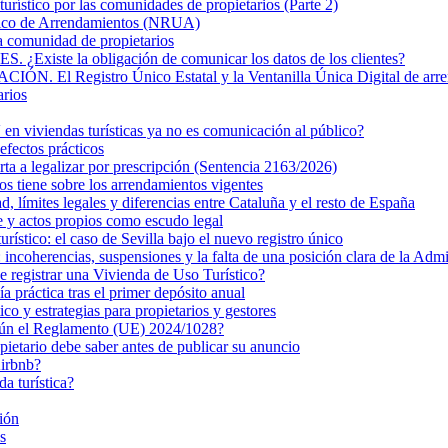
turístico por las comunidades de propietarios (Parte 2)
nico de Arrendamientos (NRUA)
la comunidad de propietarios
 la obligación de comunicar los datos de los clientes?
Registro Único Estatal y la Ventanilla Única Digital de arre
arios
n viviendas turísticas ya no es comunicación al público?
efectos prácticos
rta a legalizar por prescripción (Sentencia 2163/2026)
s tiene sobre los arrendamientos vigentes
ad, límites legales y diferencias entre Cataluña y el resto de España
e y actos propios como escudo legal
turístico: el caso de Sevilla bajo el nuevo registro único
ncoherencias, suspensiones y la falta de una posición clara de la Admi
de registrar una Vivienda de Uso Turístico?
 práctica tras el primer depósito anual
 y estrategias para propietarios y gestores
egún el Reglamento (UE) 2024/1028?
pietario debe saber antes de publicar su anuncio
Airbnb?
da turística?
ión
s