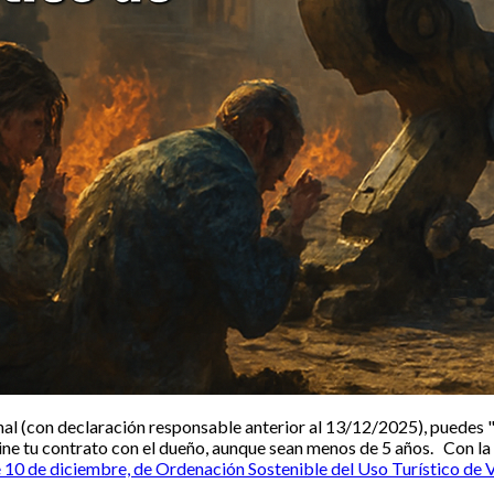
al (con declaración responsable anterior al 13/12/2025), puedes "co
mine tu contrato con el dueño, aunque sean menos de 5 años. Con l
10 de diciembre, de Ordenación Sostenible del Uso Turístico de 