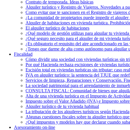
Contrato de temporada. Ideas básicas
Alquiler turístico y Registro de Viajeros. Novedades a pa
Como evitar que te sancionen en el Registro de viajeros 
¿La comunidad de propietarios puede impedir el alquiler 
Alquiler de habitaciones en vivienda turística. Prohibició
El alquiler turístico de habitaciones
¿Qué modelo de gestión utilizas para alquilar tu vivienda 
¿Qué seguro necesito para el alquiler de mi vivienda turís
¿Es obligatorio el requisito del aire acondicionado en la
¿Tengo que darme de alta como autónomo para alquilar un
Fiscalidad
Cómo dividir una sociedad con viviendas turísticas sin t
Por qué Hacienda rechaza escisiones de viviendas turística
Escisión total en viviendas turísticas sin tributar: caso r
IVA en alquiler turístico: la sentencia del TJUE que rede
Servicios de limpieza, Reparaciones y Conservación. Fis
La sociedad patrimonial para el arrendamiento de inmueb
CONSULTA FISCAL: Comunidad de bienes que alquila una
Alta de una vivienda turística en el Impuesto de Activi
Impuesto sobre el Valor Añadido (IVA) e Impuesto sobre e
Alquiler turístico de tu vivienda habitual
La tributación de los alquileres turísticos según Hacienda
Algunas cuestiones fiscales sobre tu alquiler turístico qu
¿Qué impuestos y modelos hay que declarar cuando subarr
Asesoramiento on-line