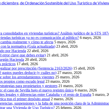
e diciembre
,
de Ordenación Sostenible del Uso Turístico de Vivien
 consolidados en viviendas turísticas? Análisis jurídico de la STS 18
endas turísticas ya no es comunicación al público?
6 mayo, 2026
 cambia realmente y cómo te afecta
5 mayo, 2026
la normativa (Guía actualizada)
23 abril, 2026
idado por Hacienda
22 abril, 2026
l error clave que debes evitar)
21 abril, 2026
, según Hacienda
20 abril, 2026
s prácticos
17 abril, 2026
egalizar por prescripción (Sentencia 2163/2026)
15 abril, 2026
ué gastos puedes deducir (y cuáles no)
27 marzo, 2026
e sobre los arrendamientos vigentes
25 marzo, 2026
os propios como escudo legal
23 marzo, 2026
rategias para propietarios y gestores
21 marzo, 2026
co: el caso de Sevilla bajo el nuevo registro único
6 marzo, 2026
ites legales y diferencias entre Cataluña y el resto de España
5 marzo, 
ica tras el primer depósito anual
2 marzo, 2026
ncias, suspensiones y la falta de una posición clara de la Administra
strar una Vivienda de Uso Turístico?
25 febrero, 2026