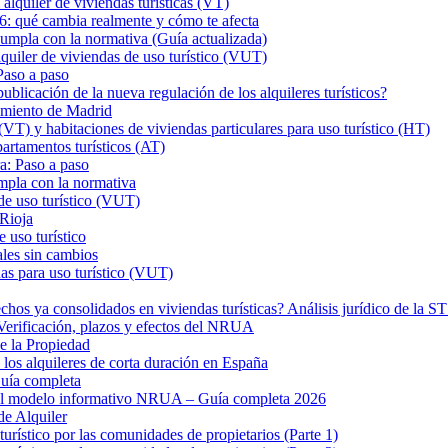
iler de viviendas turísticas (VT)
26: qué cambia realmente y cómo te afecta
a con la normativa (Guía actualizada)
er de viviendas de uso turístico (VUT)
Paso a paso
ión de la nueva regulación de los alquileres turísticos?
tamiento de Madrid
VT) y habitaciones de viviendas particulares para uso turístico (HT)
rtamentos turísticos (AT)
a: Paso a paso
mpla con la normativa
de uso turístico (VUT)
 Rioja
 uso turístico
ales sin cambios
as para uso turístico (VUT)
hos ya consolidados en viviendas turísticas? Análisis jurídico de la 
? Verificación, plazos y efectos del NRUA
de la Propiedad
los alquileres de corta duración en España
uía completa
 el modelo informativo NRUA – Guía completa 2026
de Alquiler
turístico por las comunidades de propietarios (Parte 1)