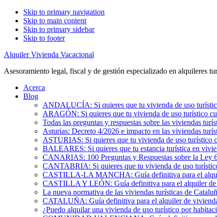
Skip to primary navigation
Skip to main content
Skip to primary sidebar
Skip to footer
Alquiler Vivienda Vacacional
Asesoramiento legal, fiscal y de gestión especializado en alquileres tur
Acerca
Blog
ANDALUCÍA: Si quieres que tu vivienda de uso turístic
ARAGÓN: Si quieres que tu vivienda de uso turístico cu
Todas las preguntas y respuestas sobre las viviendas turís
Asturias: Decreto 4/2026 e impacto en las viviendas turís
ASTURIAS: Si quieres que tu vivienda de uso turístico 
BALEARES: Si quieres que tu estancia turística en vivi
CANARIAS: 100 Preguntas y Respuestas sobre la Ley 6/2
CANTABRIA: Si quieres que tu vivienda de uso turístic
CASTILLA-LA MANCHA: Guía definitiva para el alquile
CASTILLA Y LEÓN: Guía definitiva para el alquiler de 
La nueva normativa de las viviendas turísticas de Catalu
CATALUÑA: Guía definitiva para el alquiler de vivienda
¿Puedo alquilar una vivienda de uso turístico por habita