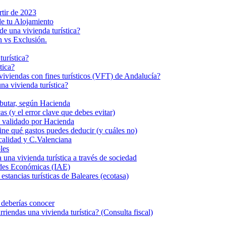
rtir de 2023
de tu Alojamiento
de una vivienda turística?
n vs Exclusión.
turística?
tica?
s viviendas con fines turísticos (VFT) de Andalucía?
a vivienda turística?
ributar, según Hacienda
s (y el error clave que debes evitar)
eal validado por Hacienda
fine qué gastos puedes deducir (y cuáles no)
calidad y C.Valenciana
les
 vivienda turística a través de sociedad
dades Económicas (IAE)
stancias turísticas de Baleares (ecotasa)
e deberías conocer
iendas una vivienda turística? (Consulta fiscal)