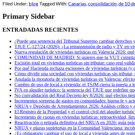
Filed Under:
blog
Tagged With:
Canarias
,
consolidación
,
de 10 d
Primary Sidebar
ENTRADADAS RECIENTES
¿Puede una sentencia del Tribunal Supremo cambiar derechos ya
TJUE C-127/24 (2026): ¿La retransmisión de radio y TV en vivi
Nueva regulación de viviendas turísticas en Valencia 2026: qué
COMUNIDAD DE MADRID: Si quieres que tu VUT cumpla con 
Escisión total en viviendas turísticas sin tributar: caso real val
Por qué Hacienda rechaza escisiones de viviendas turísticas (y e
Cómo dividir una sociedad con viviendas turísticas sin tributar
Anulada la moratoria de viviendas turísticas en Valencia: efecto
Cambio de uso de local a vivienda: el TSJM cierra la puerta a l
IVA en alquiler turístico: la sentencia del TJUE que redefine q
No convalidación del Real Decreto-ley 8/2026: qué efectos tien
Incrementos sorpresa de gastos en comunidades: buena fe y act
NRUA y Depósito de Arrendamientos 2026: Análisis crítico y est
El Registro de la Propiedad y el control civil del alquiler turísti
Incremento de cuotas en viviendas turísticas: retroactividad, lím
Reactivación o retirada definitiva del NRUA en 2026: guía práct
NRUA y plazas supletorias en la Comunidad Valenciana: incohere
¿Es obligatorio cambiar el uso de local a vivienda antes de regi