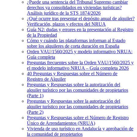
¿Puede una sentencia del Tribunal Supremo cambiar
derechos ya consolidados en viviendas turísticas?
Análisis jurídico de la STS 1874/2026
¿Qué ocurre tras presentar el depósito anual de alquiler?
Verificación, plazos y efectos del NRUA
Guía N2: dudas y errores en la presentación al Registro
de la Propiedad
Cómo y cuándo las plataformas informan al Estado
sobre los alquileres de corta duración en España
Orden VAU/1560/2025 y modelo informativo NRUA:
Guía completa
Preguntas frecuentes sobre la Orden VAU/1560/2025 y
el modelo informativo NRUA – Guía completa 2026
40 Preguntas y Respuestas sobre el Número de
Registro de Alquiler
Preguntas y Respuestas sobre la autorización del
alquiler turístico por las comunidades de propietarios
(Parte 1)
Preguntas y Respuestas sobre la autorización del
alquiler turístico por las comunidades de propietarios
(Parte 2)
Preguntas y Respuestas sobre el Número de Registro
Único de Arrendamientos (NRUA)
Vivienda de uso turístico en Andalucía y aprobación de
la comunidad de propietarios