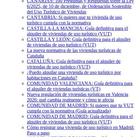
CANARIAS: 100 Preguntas y Respuestas sobre la Ley
6/2025, de 10 de diciembre, de Ordenación Sostenible
del Uso Turístico de Viviendas
CANTABRIA: Si quieres que tu vivienda de uso
turístico cumpla con la normativa
CASTILLA-LA MANCHA: Guía definitiva para el
alquiler de viviendas de uso turístico (VUT)
CASTILLA Y LEÓN: Guía definitiva para el alquiler
de viviendas de uso turístico (VUT)
La nueva normativa de las viviendas turísticas de
Cataluña
CATALUÑA: Guía definitiva para el alquiler de
viviendas de uso turístico (VUT)
¿Puedo alquilar una vivienda de uso turístico por
habitaciones en Cataluña?
COMUNIDAD VALENCIANA: Guía definitiva para
el alquiler de viviendas turísticas (VT)
Nueva regulación de viviendas turísticas en Valencia
2026: qué cambia realmente y cómo te afecta
COMUNIDAD DE MADRID: Si quieres que tu VUT
cumpla con la normativa (Guía actualizada)
COMUNIDAD DE MADRID: Guía definitiva para el
alquiler de viviendas de uso turístico (VUT)
Cómo registrar una vivienda de uso turístico en Madrid:
Paso a paso