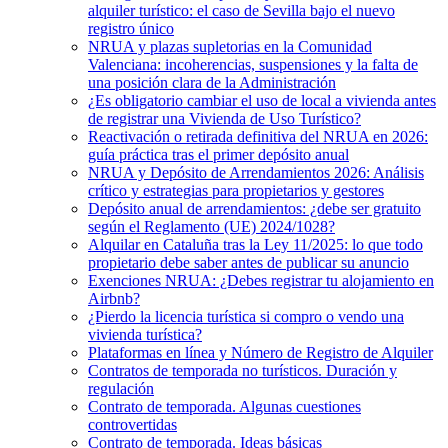
alquiler turístico: el caso de Sevilla bajo el nuevo
registro único
NRUA y plazas supletorias en la Comunidad
Valenciana: incoherencias, suspensiones y la falta de
una posición clara de la Administración
¿Es obligatorio cambiar el uso de local a vivienda antes
de registrar una Vivienda de Uso Turístico?
Reactivación o retirada definitiva del NRUA en 2026:
guía práctica tras el primer depósito anual
NRUA y Depósito de Arrendamientos 2026: Análisis
crítico y estrategias para propietarios y gestores
Depósito anual de arrendamientos: ¿debe ser gratuito
según el Reglamento (UE) 2024/1028?
Alquilar en Cataluña tras la Ley 11/2025: lo que todo
propietario debe saber antes de publicar su anuncio
Exenciones NRUA: ¿Debes registrar tu alojamiento en
Airbnb?
¿Pierdo la licencia turística si compro o vendo una
vivienda turística?
Plataformas en línea y Número de Registro de Alquiler
Contratos de temporada no turísticos. Duración y
regulación
Contrato de temporada. Algunas cuestiones
controvertidas
Contrato de temporada. Ideas básicas