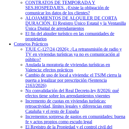
CONTRATOS DE TEMPORADA Y
SES.HOSPEDAJES. ¿Existe la obligación de
comunicar los datos de los clientes?
ALOJAMIENTOS DE ALQUILER DE CORTA
DURACIÓN. El Registro Único Estatal y la Ventanilla
Única Digital de arrendamientos
El fin del alquiler turístico en las comunidades de
propietarios
Consejos Prácticos
TJUE C-127/24 (2026): ¿La retransmisión de radio y
TV en viviendas turísticas ya no es comunicación al
público?
Anulada la moratoria de viviendas turísticas en
Valencia: efectos prácticos
Cambio de uso de local a vivienda: el TSJM cierra la
puerta a legalizar por prescripción (Sentencia
2163/2026)
No convalidación del Real Decreto-ley 8/2026: qué
efectos tiene sobre los arrendamientos vigentes
Incremento de cuotas en viviendas turísticas:
retroactividad, límites legales y diferencias entre
Cataluña y el resto de España
Incrementos sorpresa de gastos en comunidades: buena
fe y actos propios como escudo legal
El Registro de la Propiedad y el control civil del