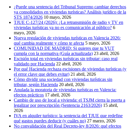
¿Puede una sentencia del Tribunal Supremo cambiar derechos
ya consolidados en viviendas turísticas? Análisis jurídico de la
STS 1874/2026
10 mayo, 2026
TJUE C-127/24 (2026): ¿La retransmisión de radio y TV en
viviendas turísticas ya no es comunicación al público?
6
mayo, 2026
Nueva regulación de viviendas turísticas en Valencia 2026:
qué cambia realmente y cómo te afecta
5 mayo, 2026
COMUNIDAD DE MADRID: Si quieres que tu VUT
cumpla con la normativa (Guía actualizada)
23 abril, 2026
Escisión total en viviendas turísticas sin tributar: caso real
validado por Hacienda
22 abril, 2026
Por qué Hacienda rechaza escisiones de viviendas turísticas (y
el error clave que debes evitar)
21 abril, 2026
Cómo dividir una sociedad con viviendas turísticas sin
tributar, según Hacienda
20 abril, 2026
Anulada la moratoria de viviendas turísticas en Valencia:
efectos prácticos
17 abril, 2026
Cambio de uso de local a vivienda: el TSJM cierra la puerta a
legalizar por prescripción (Sentencia 2163/2026)
15 abril,
2026
IVA en alquiler turístico: la sentencia del TJUE que redefine
qué gastos puedes deducir (y cuáles no)
27 marzo, 2026
No convalidación del Real Decreto-ley 8/2026: qué efectos