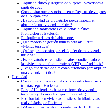
Alquiler turístico y Registro de Viajeros. Novedades a
partir de 2023
Como evitar que te sancionen en el Registro de viajeros
de tu Alojamiento
¿La comunidad de propietarios puede impedir el
alquiler de una vivienda turística?
Alquiler de habitaciones en vivienda turística.
Prohibición vs Exclusión.
El alquiler turístico de habitaciones
¿Qué modelo de gestión utilizas para alquilar tu
vivienda turística?
¿Qué seguro necesito para el alquiler de mi vivienda
turística?
¿Es obligatorio el requisito del aire acondicionado en
las viviendas con fines turísticos (VFT) de Andalucía?
¿Tengo que darme de alta como autónomo para alquilar
una vivienda turística?
Fiscalidad
Cómo dividir una sociedad con viviendas turísticas sin
tributar, según Hacienda
Por qué Hacienda rechaza escisiones de viviendas
turísticas (y el error clave que debes evitar)
Escisión total en viviendas turísticas sin tributar: caso
real validado por Hacienda
IVA en alquiler turístico: la sentencia del TJUE que