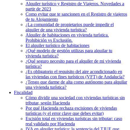
Alquiler turístico y Registro de Viajeros. Novedades a
partir de 2023
Como evitar que te sancionen en el Registro de viajeros
de tu Alojamiento
¿La comunidad de propietarios puede impedir el
alquiler de una vivienda turística?
Alquiler de habitaciones en vivienda turística.
Prohibición vs Exclusión.
El alquiler turístico de habitaciones
¿Qué modelo de gestión utilizas para alquilar tu
vivienda turística?
¿Qué seguro necesito para el alquiler de mi vivienda
turística?
¿Es obligatorio el requisito del aire acondicionado en
las viviendas con fines turísticos (VFT) de Andalucía?
¿Tengo que darme de alta como autónomo para alquilar
una vivienda turística?
Fiscalidad
Cómo dividir una sociedad con viviendas turísticas sin
tributar, según Hacienda
Por qué Hacienda rechaza escisiones de viviendas
turísticas (y el error clave que debes evitar)
Escisión total en viviendas turísticas sin tributar: caso
real validado por Hacienda
IVA en alquiler turístico: la sentencia del TJUE que