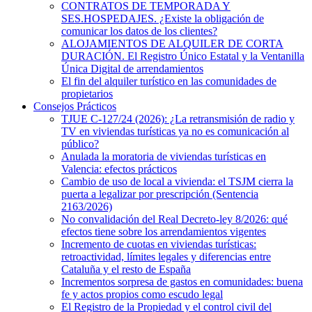
CONTRATOS DE TEMPORADA Y
SES.HOSPEDAJES. ¿Existe la obligación de
comunicar los datos de los clientes?
ALOJAMIENTOS DE ALQUILER DE CORTA
DURACIÓN. El Registro Único Estatal y la Ventanilla
Única Digital de arrendamientos
El fin del alquiler turístico en las comunidades de
propietarios
Consejos Prácticos
TJUE C-127/24 (2026): ¿La retransmisión de radio y
TV en viviendas turísticas ya no es comunicación al
público?
Anulada la moratoria de viviendas turísticas en
Valencia: efectos prácticos
Cambio de uso de local a vivienda: el TSJM cierra la
puerta a legalizar por prescripción (Sentencia
2163/2026)
No convalidación del Real Decreto-ley 8/2026: qué
efectos tiene sobre los arrendamientos vigentes
Incremento de cuotas en viviendas turísticas:
retroactividad, límites legales y diferencias entre
Cataluña y el resto de España
Incrementos sorpresa de gastos en comunidades: buena
fe y actos propios como escudo legal
El Registro de la Propiedad y el control civil del