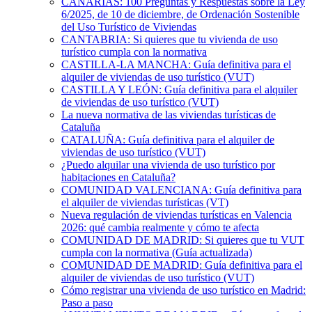
CANARIAS: 100 Preguntas y Respuestas sobre la Ley
6/2025, de 10 de diciembre, de Ordenación Sostenible
del Uso Turístico de Viviendas
CANTABRIA: Si quieres que tu vivienda de uso
turístico cumpla con la normativa
CASTILLA-LA MANCHA: Guía definitiva para el
alquiler de viviendas de uso turístico (VUT)
CASTILLA Y LEÓN: Guía definitiva para el alquiler
de viviendas de uso turístico (VUT)
La nueva normativa de las viviendas turísticas de
Cataluña
CATALUÑA: Guía definitiva para el alquiler de
viviendas de uso turístico (VUT)
¿Puedo alquilar una vivienda de uso turístico por
habitaciones en Cataluña?
COMUNIDAD VALENCIANA: Guía definitiva para
el alquiler de viviendas turísticas (VT)
Nueva regulación de viviendas turísticas en Valencia
2026: qué cambia realmente y cómo te afecta
COMUNIDAD DE MADRID: Si quieres que tu VUT
cumpla con la normativa (Guía actualizada)
COMUNIDAD DE MADRID: Guía definitiva para el
alquiler de viviendas de uso turístico (VUT)
Cómo registrar una vivienda de uso turístico en Madrid:
Paso a paso