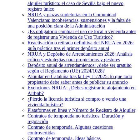
alquiler turístico: el caso de Sevilla bajo el nuevo
registro único
NRUA y plazas supletorias en la Comunidad
Valenciana: incoherencias, suspensiones y la falta de
una posición clara de la Administración
¿Es obligatorio cambiar el uso de local a vivienda antes
de registrar una Vivienda de Uso Turístico?
Reactivación o retirada definitiva del NRUA en 2026:
guía práctica tras el primer depósito anual
NRUA y Depósito de Arrendamientos 2026: Análisis
crítico y estrategias para propietarios y gestores
Depósito anual de arrendamientos: ¿debe ser gratuito
según el Reglamento (UE) 2024/1028?
Alquilar en Cataluña tras la Ley 11/2025: lo que todo
propietario debe saber antes de publicar su anuncio
Exenciones NRUA: ¿Debes registrar tu alojamiento en
Airbnb?
¿Pierdo la licencia turística si compro o vendo una
vivienda turística?
Plataformas en línea y Número de Registro de Alquiler
Contratos de temporada no turísticos. Duración y
regulación
Contrato de temporada. Algunas cuestiones
controvertidas
Contrato de temporada. Ideas básicas