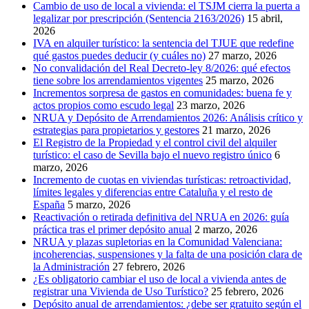
Cambio de uso de local a vivienda: el TSJM cierra la puerta a
legalizar por prescripción (Sentencia 2163/2026)
15 abril,
2026
IVA en alquiler turístico: la sentencia del TJUE que redefine
qué gastos puedes deducir (y cuáles no)
27 marzo, 2026
No convalidación del Real Decreto-ley 8/2026: qué efectos
tiene sobre los arrendamientos vigentes
25 marzo, 2026
Incrementos sorpresa de gastos en comunidades: buena fe y
actos propios como escudo legal
23 marzo, 2026
NRUA y Depósito de Arrendamientos 2026: Análisis crítico y
estrategias para propietarios y gestores
21 marzo, 2026
El Registro de la Propiedad y el control civil del alquiler
turístico: el caso de Sevilla bajo el nuevo registro único
6
marzo, 2026
Incremento de cuotas en viviendas turísticas: retroactividad,
límites legales y diferencias entre Cataluña y el resto de
España
5 marzo, 2026
Reactivación o retirada definitiva del NRUA en 2026: guía
práctica tras el primer depósito anual
2 marzo, 2026
NRUA y plazas supletorias en la Comunidad Valenciana:
incoherencias, suspensiones y la falta de una posición clara de
la Administración
27 febrero, 2026
¿Es obligatorio cambiar el uso de local a vivienda antes de
registrar una Vivienda de Uso Turístico?
25 febrero, 2026
Depósito anual de arrendamientos: ¿debe ser gratuito según el