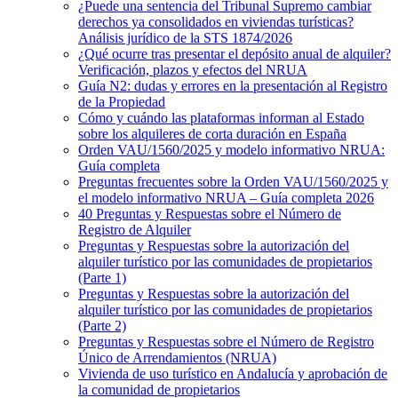
¿Puede una sentencia del Tribunal Supremo cambiar
derechos ya consolidados en viviendas turísticas?
Análisis jurídico de la STS 1874/2026
¿Qué ocurre tras presentar el depósito anual de alquiler?
Verificación, plazos y efectos del NRUA
Guía N2: dudas y errores en la presentación al Registro
de la Propiedad
Cómo y cuándo las plataformas informan al Estado
sobre los alquileres de corta duración en España
Orden VAU/1560/2025 y modelo informativo NRUA:
Guía completa
Preguntas frecuentes sobre la Orden VAU/1560/2025 y
el modelo informativo NRUA – Guía completa 2026
40 Preguntas y Respuestas sobre el Número de
Registro de Alquiler
Preguntas y Respuestas sobre la autorización del
alquiler turístico por las comunidades de propietarios
(Parte 1)
Preguntas y Respuestas sobre la autorización del
alquiler turístico por las comunidades de propietarios
(Parte 2)
Preguntas y Respuestas sobre el Número de Registro
Único de Arrendamientos (NRUA)
Vivienda de uso turístico en Andalucía y aprobación de
la comunidad de propietarios