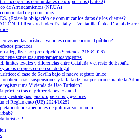
turístico por las comunidades de propietarios (Parte 2)
nico de Arrendamientos (NRUA)
la comunidad de propietarios
 la obligación de comunicar los datos de los clientes?
Registro Único Estatal y la Ventanilla Única Digital de arre
arios
n viviendas turísticas ya no es comunicación al público?
efectos prácticos
rta a legalizar por prescripción (Sentencia 2163/2026)
s tiene sobre los arrendamientos vigentes
ad, límites legales y diferencias entre Cataluña y el resto de España
e y actos propios como escudo legal
turístico: el caso de Sevilla bajo el nuevo registro único
ncoherencias, suspensiones y la falta de una posición clara de la Admi
de registrar una Vivienda de Uso Turístico?
 práctica tras el primer depósito anual
 y estrategias para propietarios y gestores
egún el Reglamento (UE) 2024/1028?
pietario debe saber antes de publicar su anuncio
Airbnb?
da turística?
ión
s