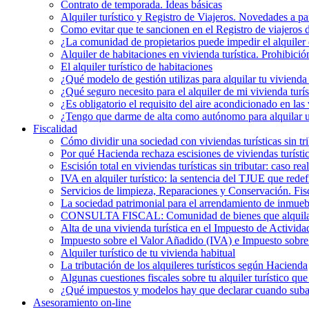
Contrato de temporada. Ideas básicas
Alquiler turístico y Registro de Viajeros. Novedades a pa
Como evitar que te sancionen en el Registro de viajeros 
¿La comunidad de propietarios puede impedir el alquiler 
Alquiler de habitaciones en vivienda turística. Prohibició
El alquiler turístico de habitaciones
¿Qué modelo de gestión utilizas para alquilar tu vivienda 
¿Qué seguro necesito para el alquiler de mi vivienda turís
¿Es obligatorio el requisito del aire acondicionado en la
¿Tengo que darme de alta como autónomo para alquilar un
Fiscalidad
Cómo dividir una sociedad con viviendas turísticas sin t
Por qué Hacienda rechaza escisiones de viviendas turística
Escisión total en viviendas turísticas sin tributar: caso r
IVA en alquiler turístico: la sentencia del TJUE que rede
Servicios de limpieza, Reparaciones y Conservación. Fis
La sociedad patrimonial para el arrendamiento de inmueb
CONSULTA FISCAL: Comunidad de bienes que alquila una
Alta de una vivienda turística en el Impuesto de Activi
Impuesto sobre el Valor Añadido (IVA) e Impuesto sobre e
Alquiler turístico de tu vivienda habitual
La tributación de los alquileres turísticos según Hacienda
Algunas cuestiones fiscales sobre tu alquiler turístico qu
¿Qué impuestos y modelos hay que declarar cuando subarr
Asesoramiento on-line