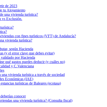
rtir de 2023
de tu Alojamiento
de una vivienda turística?
n vs Exclusión.
turística?
tica?
s viviendas con fines turísticos (VFT) de Andalucía?
a vivienda turística?
ributar, según Hacienda
s (y el error clave que debes evitar)
eal validado por Hacienda
fine qué gastos puedes deducir (y cuáles no)
calidad y C.Valenciana
les
 vivienda turística a través de sociedad
dades Económicas (IAE)
stancias turísticas de Baleares (ecotasa)
e deberías conocer
iendas una vivienda turística? (Consulta fiscal)