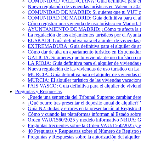
COMUNIDAD VALENCIANA: Guía definitiva para el alqu
Nueva regulación de viviendas turísticas en Valencia 20
COMUNIDAD DE MADRID: Si quieres que tu VUT cumpl
COMUNIDAD DE MADRID: Guía definitiva para el alquil
Cómo registrar una vivienda de uso turístico en Madrid: 
AYUNTAMIENTO DE MADRID: ¿Cómo te afecta la publicac
La regulación de los alojamientos turísticos por el Ayun
EUSKADI: Guía definitiva para el alquiler de viviendas (
EXTREMADURA: Guía definitiva para el alquiler de apa
Cómo dar de alta un apartamento turístico en Extremadur
GALICIA: Si quieres que tu vivienda de uso turístico cu
LA RIOJA: Guía definitiva para el alquiler de viviendas 
Nueva regulación de las viviendas de uso turístico en La
MURCIA: Guía definitiva para el alquiler de viviendas de
MURCIA: El alquiler turístico de las viviendas vacacion
PAIS VASCO: Guía definitiva para el alquiler de viviend
Preguntas y Respuestas
¿Puede una sentencia del Tribunal Supremo cambiar derec
¿Qué ocurre tras presentar el depósito anual de alquiler
Guía N2: dudas y errores en la presentación al Registro 
Cómo y cuándo las plataformas informan al Estado sobre 
Orden VAU/1560/2025 y modelo informativo NRUA: G
Preguntas frecuentes sobre la Orden VAU/1560/2025 y
40 Preguntas y Respuestas sobre el Número de Registro 
Preguntas y Respuestas sobre la autorización del alquiler 