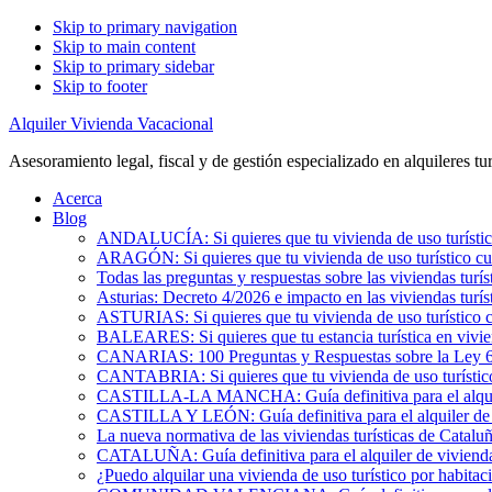
Skip to primary navigation
Skip to main content
Skip to primary sidebar
Skip to footer
Alquiler Vivienda Vacacional
Asesoramiento legal, fiscal y de gestión especializado en alquileres tur
Acerca
Blog
ANDALUCÍA: Si quieres que tu vivienda de uso turístic
ARAGÓN: Si quieres que tu vivienda de uso turístico cu
Todas las preguntas y respuestas sobre las viviendas turís
Asturias: Decreto 4/2026 e impacto en las viviendas turís
ASTURIAS: Si quieres que tu vivienda de uso turístico 
BALEARES: Si quieres que tu estancia turística en vivi
CANARIAS: 100 Preguntas y Respuestas sobre la Ley 6/2
CANTABRIA: Si quieres que tu vivienda de uso turístic
CASTILLA-LA MANCHA: Guía definitiva para el alquile
CASTILLA Y LEÓN: Guía definitiva para el alquiler de 
La nueva normativa de las viviendas turísticas de Catalu
CATALUÑA: Guía definitiva para el alquiler de vivienda
¿Puedo alquilar una vivienda de uso turístico por habita