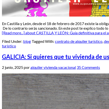
En Castilla y León, desde el 18 de febrero de 2017 existe la oblig
De lo contrario serás sancionado. En este post te explico todo lo
[Read more...]
about CASTILLA Y LEÓN: Guía definitiva para el al
Filed Under:
blog
Tagged With:
contrato de alquiler turístico
,
de
turístico
GALICIA: Si quieres que tu vivienda de u
2 junio, 2025
por
alquiler vivienda vacacional
35 Comments