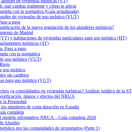
iler de viviendas turísticas (VT)
26: qué cambia realmente y cómo te afecta
a con la normativa (Guía actualizada)
er de viviendas de uso turístico (VUT)
Paso a paso
ión de la nueva regulación de los alquileres turísticos?
tamiento de Madrid
VT) y habitaciones de viviendas particulares para uso turístico (HT)
rtamentos turísticos (AT)
a: Paso a paso
mpla con la normativa
de uso turístico (VUT)
 Rioja
 uso turístico
ales sin cambios
as para uso turístico (VUT)
hos ya consolidados en viviendas turísticas? Análisis jurídico de la 
? Verificación, plazos y efectos del NRUA
de la Propiedad
los alquileres de corta duración en España
uía completa
 el modelo informativo NRUA – Guía completa 2026
de Alquiler
turístico por las comunidades de propietarios (Parte 1)