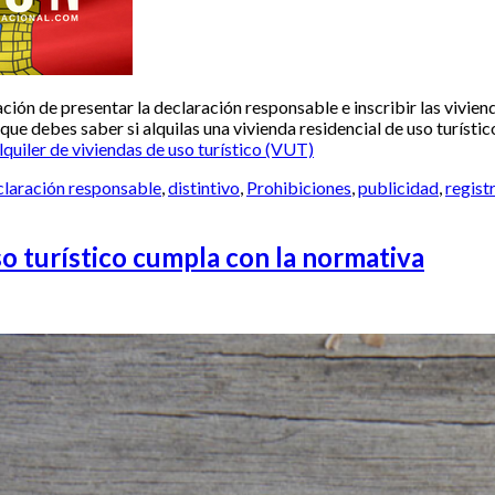
ación de presentar la declaración responsable e inscribir las viviend
 que debes saber si alquilas una vivienda residencial de uso turíst
quiler de viviendas de uso turístico (VUT)
claración responsable
,
distintivo
,
Prohibiciones
,
publicidad
,
regist
so turístico cumpla con la normativa