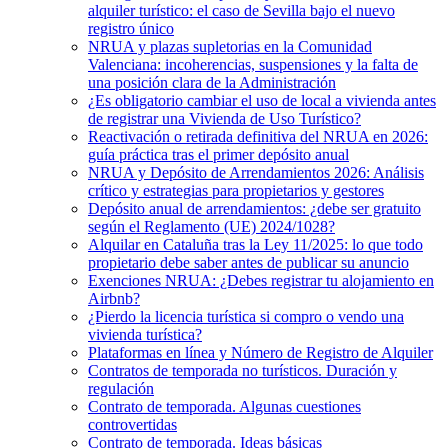
alquiler turístico: el caso de Sevilla bajo el nuevo
registro único
NRUA y plazas supletorias en la Comunidad
Valenciana: incoherencias, suspensiones y la falta de
una posición clara de la Administración
¿Es obligatorio cambiar el uso de local a vivienda antes
de registrar una Vivienda de Uso Turístico?
Reactivación o retirada definitiva del NRUA en 2026:
guía práctica tras el primer depósito anual
NRUA y Depósito de Arrendamientos 2026: Análisis
crítico y estrategias para propietarios y gestores
Depósito anual de arrendamientos: ¿debe ser gratuito
según el Reglamento (UE) 2024/1028?
Alquilar en Cataluña tras la Ley 11/2025: lo que todo
propietario debe saber antes de publicar su anuncio
Exenciones NRUA: ¿Debes registrar tu alojamiento en
Airbnb?
¿Pierdo la licencia turística si compro o vendo una
vivienda turística?
Plataformas en línea y Número de Registro de Alquiler
Contratos de temporada no turísticos. Duración y
regulación
Contrato de temporada. Algunas cuestiones
controvertidas
Contrato de temporada. Ideas básicas