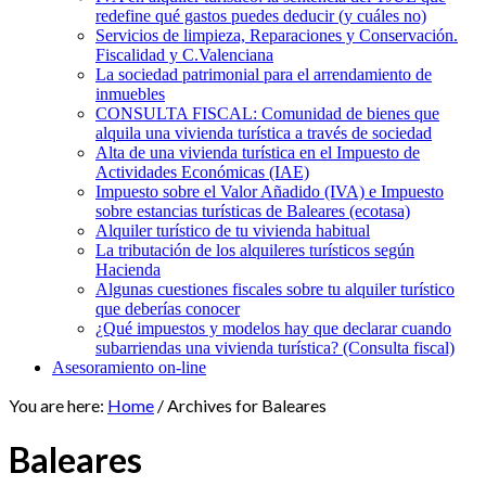
redefine qué gastos puedes deducir (y cuáles no)
Servicios de limpieza, Reparaciones y Conservación.
Fiscalidad y C.Valenciana
La sociedad patrimonial para el arrendamiento de
inmuebles
CONSULTA FISCAL: Comunidad de bienes que
alquila una vivienda turística a través de sociedad
Alta de una vivienda turística en el Impuesto de
Actividades Económicas (IAE)
Impuesto sobre el Valor Añadido (IVA) e Impuesto
sobre estancias turísticas de Baleares (ecotasa)
Alquiler turístico de tu vivienda habitual
La tributación de los alquileres turísticos según
Hacienda
Algunas cuestiones fiscales sobre tu alquiler turístico
que deberías conocer
¿Qué impuestos y modelos hay que declarar cuando
subarriendas una vivienda turística? (Consulta fiscal)
Asesoramiento on-line
You are here:
Home
/
Archives for Baleares
Baleares