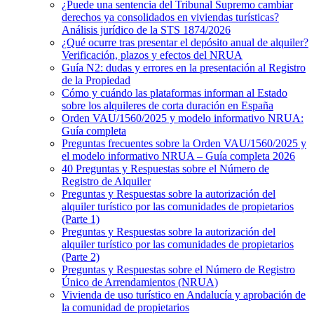
¿Puede una sentencia del Tribunal Supremo cambiar
derechos ya consolidados en viviendas turísticas?
Análisis jurídico de la STS 1874/2026
¿Qué ocurre tras presentar el depósito anual de alquiler?
Verificación, plazos y efectos del NRUA
Guía N2: dudas y errores en la presentación al Registro
de la Propiedad
Cómo y cuándo las plataformas informan al Estado
sobre los alquileres de corta duración en España
Orden VAU/1560/2025 y modelo informativo NRUA:
Guía completa
Preguntas frecuentes sobre la Orden VAU/1560/2025 y
el modelo informativo NRUA – Guía completa 2026
40 Preguntas y Respuestas sobre el Número de
Registro de Alquiler
Preguntas y Respuestas sobre la autorización del
alquiler turístico por las comunidades de propietarios
(Parte 1)
Preguntas y Respuestas sobre la autorización del
alquiler turístico por las comunidades de propietarios
(Parte 2)
Preguntas y Respuestas sobre el Número de Registro
Único de Arrendamientos (NRUA)
Vivienda de uso turístico en Andalucía y aprobación de
la comunidad de propietarios