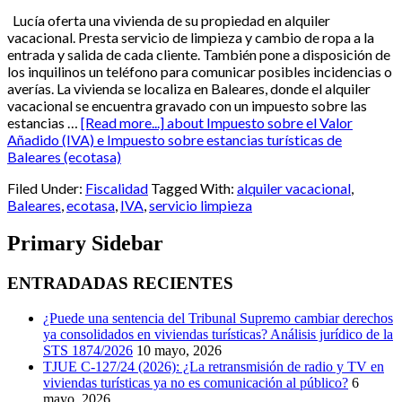
Lucía oferta una vivienda de su propiedad en alquiler
vacacional. Presta servicio de limpieza y cambio de ropa a la
entrada y salida de cada cliente. También pone a disposición de
los inquilinos un teléfono para comunicar posibles incidencias o
averías. La vivienda se localiza en Baleares, donde el alquiler
vacacional se encuentra gravado con un impuesto sobre las
estancias …
[Read more...]
about Impuesto sobre el Valor
Añadido (IVA) e Impuesto sobre estancias turísticas de
Baleares (ecotasa)
Filed Under:
Fiscalidad
Tagged With:
alquiler vacacional
,
Baleares
,
ecotasa
,
IVA
,
servicio limpieza
Primary Sidebar
ENTRADADAS RECIENTES
¿Puede una sentencia del Tribunal Supremo cambiar derechos
ya consolidados en viviendas turísticas? Análisis jurídico de la
STS 1874/2026
10 mayo, 2026
TJUE C-127/24 (2026): ¿La retransmisión de radio y TV en
viviendas turísticas ya no es comunicación al público?
6
mayo, 2026