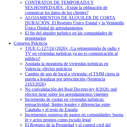
CONTRATOS DE TEMPORADA Y
SES.HOSPEDAJES. ¿Existe la obligación de
comunicar los datos de los clientes?
ALOJAMIENTOS DE ALQUILER DE CORTA
DURACIÓN. El Registro Único Estatal y la Ventanilla
Única Digital de arrendamientos
El fin del alquiler turístico en las comunidades de
propietarios
Consejos Prácticos
TJUE C-127/24 (2026): ¿La retransmisión de radio y
TV en viviendas turísticas ya no es comunicación al
público?
Anulada la moratoria de viviendas turísticas en
Valencia: efectos prácticos
Cambio de uso de local a vivienda: el TSJM cierra la
puerta a legalizar por prescripción (Sentencia
2163/2026)
No convalidación del Real Decreto-ley 8/2026: qué
efectos tiene sobre los arrendamientos vigentes
Incremento de cuotas en viviendas turísticas:
retroactividad, límites legales y diferencias entre
Cataluña y el resto de España
Incrementos sorpresa de gastos en comunidades: buena
fe y actos propios como escudo legal
El Registro de la Propiedad y el control civil del