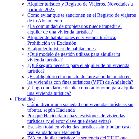
Alquiler turístico y Registro de Viajeros. Novedades a
partir de 2023
Como evitar que te sancionen en el Registro de viajeros
de tu Alojamiento
¿La comunidad de propietarios puede impedir el
alquiler de una vivienda turística?
Alquiler de habitaciones en vivienda turística.
Prohibición vs Exclusión.
El alquiler turístico de habitaciones
¿Qué modelo de gestión utilizas para alquilar tu
vivienda turística?
¿Qué seguro necesito para el alquiler de mi vivienda
turística?
¿Es obligatorio el requisito del aire acondicionado en
las viviendas con fines turísticos (VFT) de Andalucía?
¿Tengo que darme de alta como autónomo para alquilar
una vivienda turística?
Fiscalidad
Cómo dividir una sociedad con viviendas turísticas sin
tributar, según Hacienda
Por qué Hacienda rechaza escisiones de viviendas
turísticas (y el error clave que debes evitar)
Escisión total en viviendas turísticas sin tributar: caso
real validado por Hacienda
IVA en alquiler turístico: la sentencia del TJUE que