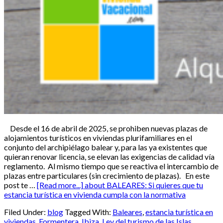
Desde el 16 de abril de 2025, se prohiben nuevas plazas de
alojamientos turísticos en viviendas plurifamiliares en el
conjunto del archipiélago balear y, para las ya existentes que
quieran renovar licencia, se elevan las exigencias de calidad vía
reglamento. Al mismo tiempo que se reactiva el intercambio de
plazas entre particulares (sin crecimiento de plazas). En este
post te …
[Read more...]
about BALEARES: Si quieres que tu
estancia turística en vivienda cumpla con la normativa
Filed Under:
blog
Tagged With:
Baleares
,
estancia turística en
viviendas
,
Formentera
,
Ibiza
,
Ley del turismo de las Islas