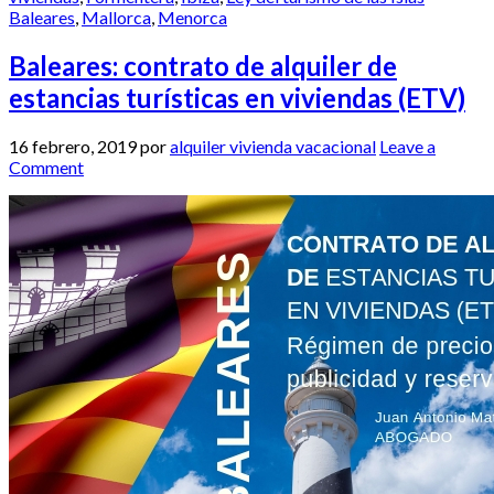
Baleares
,
Mallorca
,
Menorca
Baleares: contrato de alquiler de
estancias turísticas en viviendas (ETV)
16 febrero, 2019
por
alquiler vivienda vacacional
Leave a
Comment