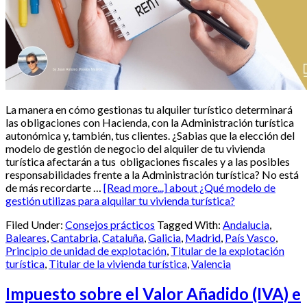
La manera en cómo gestionas tu alquiler turístico determinará
las obligaciones con Hacienda, con la Administración turística
autonómica y, también, tus clientes. ¿Sabias que la elección del
modelo de gestión de negocio del alquiler de tu vivienda
turística afectarán a tus obligaciones fiscales y a las posibles
responsabilidades frente a la Administración turística? No está
de más recordarte …
[Read more...]
about ¿Qué modelo de
gestión utilizas para alquilar tu vivienda turística?
Filed Under:
Consejos prácticos
Tagged With:
Andalucia
,
Baleares
,
Cantabria
,
Cataluña
,
Galicia
,
Madrid
,
País Vasco
,
Principio de unidad de explotación
,
Titular de la explotación
turística
,
Titular de la vivienda turística
,
Valencia
Impuesto sobre el Valor Añadido (IVA) e