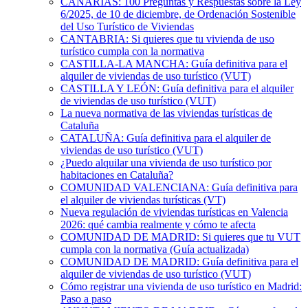
CANARIAS: 100 Preguntas y Respuestas sobre la Ley
6/2025, de 10 de diciembre, de Ordenación Sostenible
del Uso Turístico de Viviendas
CANTABRIA: Si quieres que tu vivienda de uso
turístico cumpla con la normativa
CASTILLA-LA MANCHA: Guía definitiva para el
alquiler de viviendas de uso turístico (VUT)
CASTILLA Y LEÓN: Guía definitiva para el alquiler
de viviendas de uso turístico (VUT)
La nueva normativa de las viviendas turísticas de
Cataluña
CATALUÑA: Guía definitiva para el alquiler de
viviendas de uso turístico (VUT)
¿Puedo alquilar una vivienda de uso turístico por
habitaciones en Cataluña?
COMUNIDAD VALENCIANA: Guía definitiva para
el alquiler de viviendas turísticas (VT)
Nueva regulación de viviendas turísticas en Valencia
2026: qué cambia realmente y cómo te afecta
COMUNIDAD DE MADRID: Si quieres que tu VUT
cumpla con la normativa (Guía actualizada)
COMUNIDAD DE MADRID: Guía definitiva para el
alquiler de viviendas de uso turístico (VUT)
Cómo registrar una vivienda de uso turístico en Madrid:
Paso a paso