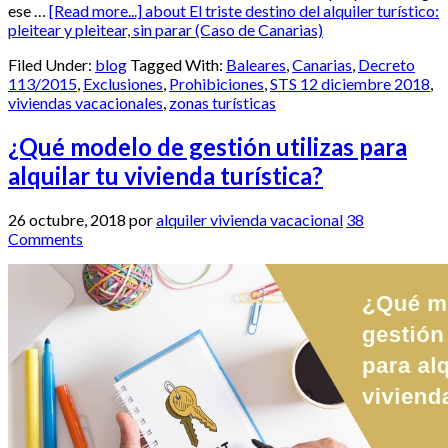
ese …
[Read more...]
about El triste destino del alquiler turístico:
pleitear y pleitear, sin parar (Caso de Canarias)
Filed Under:
blog
Tagged With:
Baleares
,
Canarias
,
Decreto
113/2015
,
Exclusiones
,
Prohibiciones
,
STS 12 diciembre 2018
,
viviendas vacacionales
,
zonas turísticas
¿Qué modelo de gestión utilizas para
alquilar tu vivienda turística?
26 octubre, 2018
por
alquiler vivienda vacacional
38
Comments