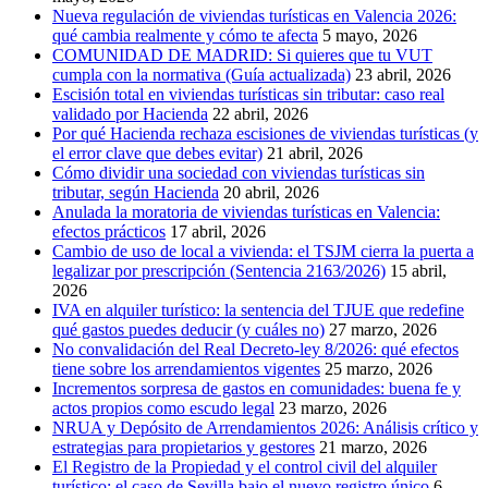
Nueva regulación de viviendas turísticas en Valencia 2026:
qué cambia realmente y cómo te afecta
5 mayo, 2026
COMUNIDAD DE MADRID: Si quieres que tu VUT
cumpla con la normativa (Guía actualizada)
23 abril, 2026
Escisión total en viviendas turísticas sin tributar: caso real
validado por Hacienda
22 abril, 2026
Por qué Hacienda rechaza escisiones de viviendas turísticas (y
el error clave que debes evitar)
21 abril, 2026
Cómo dividir una sociedad con viviendas turísticas sin
tributar, según Hacienda
20 abril, 2026
Anulada la moratoria de viviendas turísticas en Valencia:
efectos prácticos
17 abril, 2026
Cambio de uso de local a vivienda: el TSJM cierra la puerta a
legalizar por prescripción (Sentencia 2163/2026)
15 abril,
2026
IVA en alquiler turístico: la sentencia del TJUE que redefine
qué gastos puedes deducir (y cuáles no)
27 marzo, 2026
No convalidación del Real Decreto-ley 8/2026: qué efectos
tiene sobre los arrendamientos vigentes
25 marzo, 2026
Incrementos sorpresa de gastos en comunidades: buena fe y
actos propios como escudo legal
23 marzo, 2026
NRUA y Depósito de Arrendamientos 2026: Análisis crítico y
estrategias para propietarios y gestores
21 marzo, 2026
El Registro de la Propiedad y el control civil del alquiler
turístico: el caso de Sevilla bajo el nuevo registro único
6