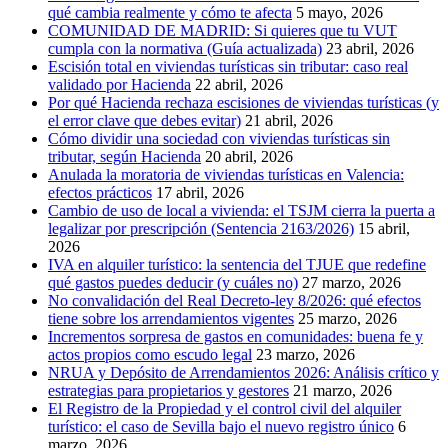
qué cambia realmente y cómo te afecta
5 mayo, 2026
COMUNIDAD DE MADRID: Si quieres que tu VUT
cumpla con la normativa (Guía actualizada)
23 abril, 2026
Escisión total en viviendas turísticas sin tributar: caso real
validado por Hacienda
22 abril, 2026
Por qué Hacienda rechaza escisiones de viviendas turísticas (y
el error clave que debes evitar)
21 abril, 2026
Cómo dividir una sociedad con viviendas turísticas sin
tributar, según Hacienda
20 abril, 2026
Anulada la moratoria de viviendas turísticas en Valencia:
efectos prácticos
17 abril, 2026
Cambio de uso de local a vivienda: el TSJM cierra la puerta a
legalizar por prescripción (Sentencia 2163/2026)
15 abril,
2026
IVA en alquiler turístico: la sentencia del TJUE que redefine
qué gastos puedes deducir (y cuáles no)
27 marzo, 2026
No convalidación del Real Decreto-ley 8/2026: qué efectos
tiene sobre los arrendamientos vigentes
25 marzo, 2026
Incrementos sorpresa de gastos en comunidades: buena fe y
actos propios como escudo legal
23 marzo, 2026
NRUA y Depósito de Arrendamientos 2026: Análisis crítico y
estrategias para propietarios y gestores
21 marzo, 2026
El Registro de la Propiedad y el control civil del alquiler
turístico: el caso de Sevilla bajo el nuevo registro único
6
marzo, 2026