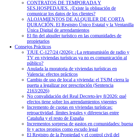
CONTRATOS DE TEMPORADA Y
SES.HOSPEDAJES. ¿Existe la obligación de
comunicar los datos de los clientes?
ALOJAMIENTOS DE ALQUILER DE CORTA
DURACIÓN. El Registro Único Estatal y la Ventanilla
Única Digital de arrendamientos
El fin del alquiler turístico en las comunidades de
propietarios
Consejos Prácticos
TJUE C-127/24 (2026): ¿La retransmisión de radio y
TV en viviendas turísticas ya no es comunicación al
público?
Anulada la moratoria de viviendas turísticas en
Valencia: efectos prácticos
Cambio de uso de local a vivienda: el TSJM cierra la
puerta a legalizar por prescripción (Sentencia
2163/2026)
No convalidación del Real Decreto-ley 8/2026: qué
efectos tiene sobre los arrendamientos vigentes
Incremento de cuotas en viviendas turísticas:
retroactividad, límites legales y diferencias entre
Cataluña y el resto de España
Incrementos sorpresa de gastos en comunidades: buena
fe y actos propios como escudo legal
El Registro de la Propiedad y el control civil del