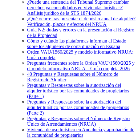
¿Puede una sentencia del Tribunal Supremo cambiar
derechos ya consolidados en viviendas turísticas?
Análisis jurídico de la STS 1874/2026
¿Qué ocurre tras presentar el depósito anual de alquiler?
Verificación, plazos y efectos del NRUA
Guía N2: dudas y errores en la presentación al Registro
de la Propiedad
Cómo y cuándo las plataformas informan al Estado
sobre los alquileres de corta duración en España
Orden VAU/1560/2025 y modelo informativo NRUA:
Guía completa
Preguntas frecuentes sobre la Orden VAU/1560/2025 y
el modelo informativo NRUA – Guía completa 2026
40 Preguntas y Respuestas sobre el Número de
Registro de Alquiler
Preguntas y Respuestas sobre la autorización del
alquiler turístico por las comunidades de propietarios
(Parte 1)
Preguntas y Respuestas sobre la autorización del
alquiler turístico por las comunidades de propietarios
(Parte 2)
Preguntas y Respuestas sobre el Número de Registro
Único de Arrendamientos (NRUA)
Vivienda de uso turístico en Andalucía y aprobación de
la comunidad de propietarios