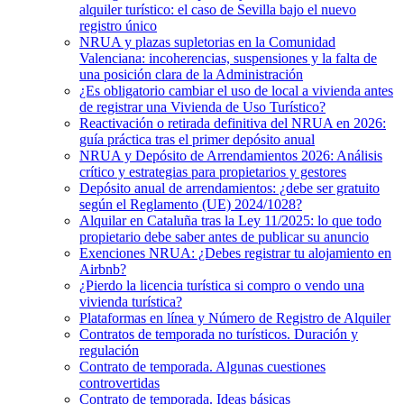
alquiler turístico: el caso de Sevilla bajo el nuevo
registro único
NRUA y plazas supletorias en la Comunidad
Valenciana: incoherencias, suspensiones y la falta de
una posición clara de la Administración
¿Es obligatorio cambiar el uso de local a vivienda antes
de registrar una Vivienda de Uso Turístico?
Reactivación o retirada definitiva del NRUA en 2026:
guía práctica tras el primer depósito anual
NRUA y Depósito de Arrendamientos 2026: Análisis
crítico y estrategias para propietarios y gestores
Depósito anual de arrendamientos: ¿debe ser gratuito
según el Reglamento (UE) 2024/1028?
Alquilar en Cataluña tras la Ley 11/2025: lo que todo
propietario debe saber antes de publicar su anuncio
Exenciones NRUA: ¿Debes registrar tu alojamiento en
Airbnb?
¿Pierdo la licencia turística si compro o vendo una
vivienda turística?
Plataformas en línea y Número de Registro de Alquiler
Contratos de temporada no turísticos. Duración y
regulación
Contrato de temporada. Algunas cuestiones
controvertidas
Contrato de temporada. Ideas básicas