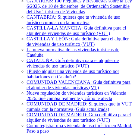
CANARIAS: 100 Preguntas y Respuestas sobre la Ley
6/2025, de 10 de diciembre, de Ordenación Sostenible
del Uso Turístico de Viviendas
CANTABRIA: Si quieres que tu vivienda de uso
turístico cumpla con la normativa
CASTILLA-LA MANCHA: Guía definitiva para el
alquiler de viviendas de uso turístico (VUT)
CASTILLA Y LEÓN: Guía definitiva para el alquiler
de viviendas de uso turístico (VUT)
La nueva normativa de las viviendas turísticas de
Cataluña
CATALUÑA: Guía definitiva para el alquiler de
viviendas de uso turístico (VUT)
¿Puedo alquilar una vivienda de uso turístico por
habitaciones en Cataluña?
COMUNIDAD VALENCIANA: Guía definitiva para
el alquiler de viviendas turísticas (VT)
Nueva regulación de viviendas turísticas en Valencia
2026: qué cambia realmente y cómo te afecta
COMUNIDAD DE MADRID: Si quieres que tu VUT
cumpla con la normativa (Guía actualizada)
COMUNIDAD DE MADRID: Guía definitiva para el
alquiler de viviendas de uso turístico (VUT)
Cómo registrar una vivienda de uso turístico en Madrid:
Paso a paso