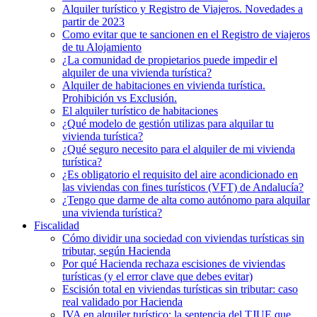
Alquiler turístico y Registro de Viajeros. Novedades a
partir de 2023
Como evitar que te sancionen en el Registro de viajeros
de tu Alojamiento
¿La comunidad de propietarios puede impedir el
alquiler de una vivienda turística?
Alquiler de habitaciones en vivienda turística.
Prohibición vs Exclusión.
El alquiler turístico de habitaciones
¿Qué modelo de gestión utilizas para alquilar tu
vivienda turística?
¿Qué seguro necesito para el alquiler de mi vivienda
turística?
¿Es obligatorio el requisito del aire acondicionado en
las viviendas con fines turísticos (VFT) de Andalucía?
¿Tengo que darme de alta como autónomo para alquilar
una vivienda turística?
Fiscalidad
Cómo dividir una sociedad con viviendas turísticas sin
tributar, según Hacienda
Por qué Hacienda rechaza escisiones de viviendas
turísticas (y el error clave que debes evitar)
Escisión total en viviendas turísticas sin tributar: caso
real validado por Hacienda
IVA en alquiler turístico: la sentencia del TJUE que