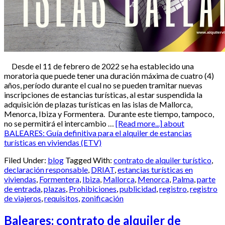
Desde el 11 de febrero de 2022 se ha establecido una
moratoria que puede tener una duración máxima de cuatro (4)
años, período durante el cual no se pueden tramitar nuevas
inscripciones de estancias turísticas, al estar suspendida la
adquisición de plazas turísticas en las islas de Mallorca,
Menorca, Ibiza y Formentera. Durante este tiempo, tampoco,
no se permitirá el intercambio …
[Read more...]
about
BALEARES: Guía definitiva para el alquiler de estancias
turísticas en viviendas (ETV)
Filed Under:
blog
Tagged With:
contrato de alquiler turístico
,
declaración responsable
,
DRIAT
,
estancias turísticas en
viviendas
,
Formentera
,
Ibiza
,
Mallorca
,
Menorca
,
Palma
,
parte
de entrada
,
plazas
,
Prohibiciones
,
publicidad
,
registro
,
registro
de viajeros
,
requisitos
,
zonificación
Baleares: contrato de alquiler de