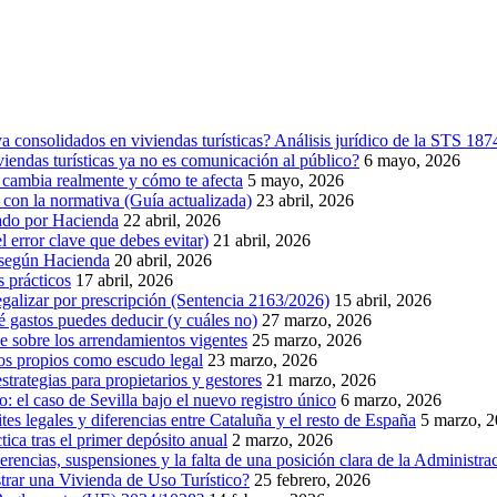
 consolidados en viviendas turísticas? Análisis jurídico de la STS 18
endas turísticas ya no es comunicación al público?
6 mayo, 2026
 cambia realmente y cómo te afecta
5 mayo, 2026
la normativa (Guía actualizada)
23 abril, 2026
idado por Hacienda
22 abril, 2026
l error clave que debes evitar)
21 abril, 2026
, según Hacienda
20 abril, 2026
s prácticos
17 abril, 2026
egalizar por prescripción (Sentencia 2163/2026)
15 abril, 2026
ué gastos puedes deducir (y cuáles no)
27 marzo, 2026
e sobre los arrendamientos vigentes
25 marzo, 2026
os propios como escudo legal
23 marzo, 2026
rategias para propietarios y gestores
21 marzo, 2026
co: el caso de Sevilla bajo el nuevo registro único
6 marzo, 2026
ites legales y diferencias entre Cataluña y el resto de España
5 marzo, 
ica tras el primer depósito anual
2 marzo, 2026
ncias, suspensiones y la falta de una posición clara de la Administra
strar una Vivienda de Uso Turístico?
25 febrero, 2026