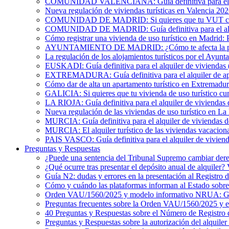
COMUNIDAD VALENCIANA: Guía definitiva para el alqu
Nueva regulación de viviendas turísticas en Valencia 20
COMUNIDAD DE MADRID: Si quieres que tu VUT cumpl
COMUNIDAD DE MADRID: Guía definitiva para el alquil
Cómo registrar una vivienda de uso turístico en Madrid: 
AYUNTAMIENTO DE MADRID: ¿Cómo te afecta la publicac
La regulación de los alojamientos turísticos por el Ayun
EUSKADI: Guía definitiva para el alquiler de viviendas (
EXTREMADURA: Guía definitiva para el alquiler de apa
Cómo dar de alta un apartamento turístico en Extremadur
GALICIA: Si quieres que tu vivienda de uso turístico cu
LA RIOJA: Guía definitiva para el alquiler de viviendas 
Nueva regulación de las viviendas de uso turístico en La
MURCIA: Guía definitiva para el alquiler de viviendas de
MURCIA: El alquiler turístico de las viviendas vacacion
PAIS VASCO: Guía definitiva para el alquiler de viviend
Preguntas y Respuestas
¿Puede una sentencia del Tribunal Supremo cambiar derec
¿Qué ocurre tras presentar el depósito anual de alquiler
Guía N2: dudas y errores en la presentación al Registro 
Cómo y cuándo las plataformas informan al Estado sobre 
Orden VAU/1560/2025 y modelo informativo NRUA: G
Preguntas frecuentes sobre la Orden VAU/1560/2025 y
40 Preguntas y Respuestas sobre el Número de Registro 
Preguntas y Respuestas sobre la autorización del alquiler 