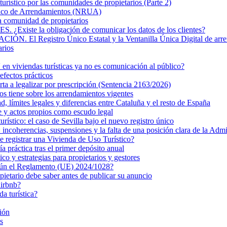
turístico por las comunidades de propietarios (Parte 2)
nico de Arrendamientos (NRUA)
la comunidad de propietarios
 la obligación de comunicar los datos de los clientes?
Registro Único Estatal y la Ventanilla Única Digital de arre
arios
n viviendas turísticas ya no es comunicación al público?
efectos prácticos
rta a legalizar por prescripción (Sentencia 2163/2026)
s tiene sobre los arrendamientos vigentes
ad, límites legales y diferencias entre Cataluña y el resto de España
e y actos propios como escudo legal
turístico: el caso de Sevilla bajo el nuevo registro único
ncoherencias, suspensiones y la falta de una posición clara de la Admi
de registrar una Vivienda de Uso Turístico?
 práctica tras el primer depósito anual
 y estrategias para propietarios y gestores
egún el Reglamento (UE) 2024/1028?
pietario debe saber antes de publicar su anuncio
Airbnb?
da turística?
ión
s