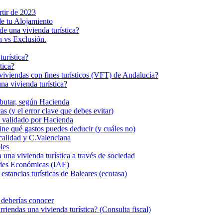
rtir de 2023
de tu Alojamiento
de una vivienda turística?
n vs Exclusión.
turística?
tica?
s viviendas con fines turísticos (VFT) de Andalucía?
a vivienda turística?
ributar, según Hacienda
s (y el error clave que debes evitar)
eal validado por Hacienda
fine qué gastos puedes deducir (y cuáles no)
calidad y C.Valenciana
les
 vivienda turística a través de sociedad
dades Económicas (IAE)
stancias turísticas de Baleares (ecotasa)
e deberías conocer
iendas una vivienda turística? (Consulta fiscal)