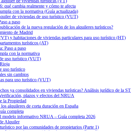
iler de viviendas turísticas (VT)
26: qué cambia realmente y cómo te afecta
a con la normativa (Guía actualizada)
er de viviendas de uso turístico (VUT)
Paso a paso
ión de la nueva regulación de los alquileres turísticos?
tamiento de Madrid
VT) y habitaciones de viviendas particulares para uso turístico (HT)
rtamentos turísticos (AT)
a: Paso a paso
mpla con la normativa
de uso turístico (VUT)
 Rioja
 uso turístico
ales sin cambios
as para uso turístico (VUT)
hos ya consolidados en viviendas turísticas? Análisis jurídico de la 
? Verificación, plazos y efectos del NRUA
de la Propiedad
los alquileres de corta duración en España
uía completa
 el modelo informativo NRUA – Guía completa 2026
de Alquiler
turístico por las comunidades de propietarios (Parte 1)