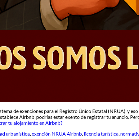
stema de exenciones para el Registro Único Estatal (NRUA), y eso
establece Airbnb, podrías estar exento de registrar tu anuncio. Per
ar tu alojamiento en Airbnb?
ad urbanística
,
exención NRUA Airbnb
,
licencia turística
,
normativ