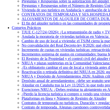
Preguntas y Respuestas sobre la autorización del alquiler 
Preguntas y Respuestas sobre el Número de Registro Ú
Vivienda de uso turístico en Andalucía y aprobación de 
CONTRATOS DE TEMPORADA Y SES.HOSPEDAJES. ¿Existe
ALOJAMIENTOS DE ALQUILER DE CORTA DURACIÓN. El 
El fin del alquiler turístico en las comunidades de propiet
Consejos Prácticos
TJUE C-127/24 (2026): ¿La retransmisión de radio y TV e
Anulada la moratoria de viviendas turísticas en Valencia: 
Cambio de uso de local a vivienda: el TSJM cierra la pue
No convalidación del Real Decreto-ley 8/2026: qué efecto
Incremento de cuotas en viviendas turísticas: retroactivid
Incrementos sorpresa de gastos en comunidades: buena f
El Registro de la Propiedad y el control civil del alquiler 
NRUA y plazas supletorias en la Comunidad Valenciana: i
¿Es obligatorio cambiar el uso de local a vivienda antes 
Reactivación o retirada definitiva del NRUA en 2026: guía
NRUA y Depósito de Arrendamientos 2026: Análisis crítico
Depósito anual de arrendamientos: ¿debe ser gratuito s
Alquilar en Cataluña tras la Ley 11/2025: lo que todo pro
Exenciones NRUA: ¿Debes registrar tu alojamiento en 
¿Pierdo la licencia turística si compro o vendo una vivien
Plataformas en línea y Número de Registro de Alquiler
Contratos de temporada no turísticos. Duración y regulac
Contrato de temporada. Algunas cuestiones controvertida