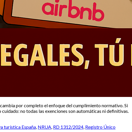
 cambia por completo el enfoque del cumplimiento normativo. Si
o cuidado: no todas las exenciones son automáticas ni definitivas.
a turística España
,
NRUA
,
RD 1312/2024
,
Registro Único