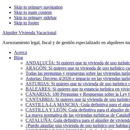
Skip to primary navigation
Skip to main content
Skip to primary sidebar
Skip to footer
Alquiler Vivienda Vacacional
Asesoramiento legal, fiscal y de gestión especializado en alquileres tur
Acerca
Blog
ANDALUCÍA: Si quieres que tu vivienda de uso turístic
ARAGÓN: Si quieres que tu vivienda de uso turístico cu
Todas las preguntas y respuestas sobre las viviendas turís
Asturias: Decreto 4/2026 e impacto en las viviendas turís
ASTURIAS: Si quieres que tu vivienda de uso turístico 
BALEARES: Si quieres que tu estancia turística en vivi
CANARIAS: 100 Preguntas y Respuestas sobre la Ley 6/2
CANTABRIA: Si quieres que tu vivienda de uso turístic
CASTILLA-LA MANCHA: Guía definitiva para el alquile
CASTILLA Y LEÓN: Guía definitiva para el alquiler de 
La nueva normativa de las viviendas turísticas de Catalu
CATALUÑA: Guía definitiva para el alquiler de vivienda
¿Puedo alquilar una vivienda de uso turístico por habita