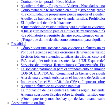
Contrato de temporada. Ideas básicas
Alquiler turístico y Registro de Viajeros. Novedades a pa
Como evitar que te sancionen en el Registro de viajeros 
¿La comunidad de propietarios puede impedir el alquiler 
Alquiler de habitaciones en vivienda turística. Prohibició
El alquiler turístico de habitaciones
¿Qué modelo de gestión utilizas para alquilar tu vivienda 
¿Qué seguro necesito para el alquiler de mi vivienda turís
¿Es obligatorio el requisito del aire acondicionado en la
¿Tengo que darme de alta como autónomo para alquilar un
Fiscalidad
Cómo dividir una sociedad con viviendas turísticas sin t
Por qué Hacienda rechaza escisiones de viviendas turística
Escisión total en viviendas turísticas sin tributar: caso r
IVA en alquiler turístico: la sentencia del TJUE que rede
Servicios de limpieza, Reparaciones y Conservación. Fis
La sociedad patrimonial para el arrendamiento de inmueb
CONSULTA FISCAL: Comunidad de bienes que alquila una
Alta de una vivienda turística en el Impuesto de Activi
Impuesto sobre el Valor Añadido (IVA) e Impuesto sobre e
Alquiler turístico de tu vivienda habitual
La tributación de los alquileres turísticos según Hacienda
Algunas cuestiones fiscales sobre tu alquiler turístico qu
¿Qué impuestos y modelos hay que declarar cuando subarr
Asesoramiento on-line