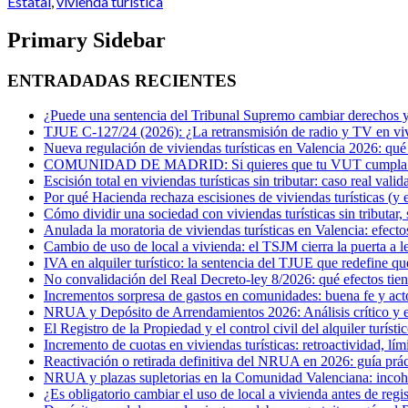
Estatal
,
vivienda turística
Primary Sidebar
ENTRADADAS RECIENTES
¿Puede una sentencia del Tribunal Supremo cambiar derechos ya
TJUE C-127/24 (2026): ¿La retransmisión de radio y TV en vivi
Nueva regulación de viviendas turísticas en Valencia 2026: qué
COMUNIDAD DE MADRID: Si quieres que tu VUT cumpla con 
Escisión total en viviendas turísticas sin tributar: caso real val
Por qué Hacienda rechaza escisiones de viviendas turísticas (y e
Cómo dividir una sociedad con viviendas turísticas sin tributar
Anulada la moratoria de viviendas turísticas en Valencia: efecto
Cambio de uso de local a vivienda: el TSJM cierra la puerta a l
IVA en alquiler turístico: la sentencia del TJUE que redefine q
No convalidación del Real Decreto-ley 8/2026: qué efectos tien
Incrementos sorpresa de gastos en comunidades: buena fe y act
NRUA y Depósito de Arrendamientos 2026: Análisis crítico y est
El Registro de la Propiedad y el control civil del alquiler turísti
Incremento de cuotas en viviendas turísticas: retroactividad, lím
Reactivación o retirada definitiva del NRUA en 2026: guía práct
NRUA y plazas supletorias en la Comunidad Valenciana: incohere
¿Es obligatorio cambiar el uso de local a vivienda antes de regi