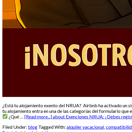
¿Está tu alojamiento exento del NRUA? Airbnb ha activado un si
tu alojamiento entra en una de las categorías del formulario que 
¿Qué …
[Read more...]
about Exenciones NRUA: ¿Debes registr
Filed Under:
blog
Tagged With:
alquiler vacacional
,
compatibilid