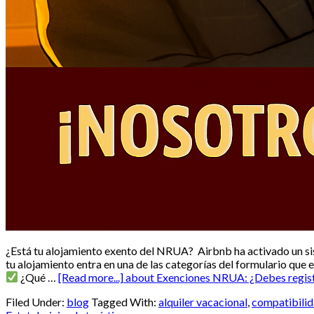
¿Está tu alojamiento exento del NRUA? Airbnb ha activado un si
tu alojamiento entra en una de las categorías del formulario que 
¿Qué …
[Read more...]
about Exenciones NRUA: ¿Debes registr
Filed Under:
blog
Tagged With:
alquiler vacacional
,
compatibilid