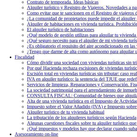
Contrato de temporada. Ideas básicas
Alquiler turístico y Registro de Viajeros. Novedades a pa
Como evitar que te sancionen en el Registro de viajeros 
¿La comunidad de propietarios puede impedir el alquiler 
Alquiler de habitaciones en vivienda turística. Prohibició
El alquiler turístico de habitaciones
¿Qué modelo de gestión utilizas para alquilar tu vivienda 
¿Qué seguro necesito para el alquiler de mi vivienda turís
¿Es obligatorio el requisito del aire acondicionado en la
¿Tengo que darme de alta como autónomo para alquilar un
Fiscalidad
Cómo dividir una sociedad con viviendas turísticas sin t
Por qué Hacienda rechaza escisiones de viviendas turística
Escisión total en viviendas turísticas sin tributar: caso r
IVA en alquiler turístico: la sentencia del TJUE que rede
Servicios de limpieza, Reparaciones y Conservación. Fis
La sociedad patrimonial para el arrendamiento de inmueb
CONSULTA FISCAL: Comunidad de bienes que alquila una
Alta de una vivienda turística en el Impuesto de Activi
Impuesto sobre el Valor Añadido (IVA) e Impuesto sobre e
Alquiler turístico de tu vivienda habitual
La tributación de los alquileres turísticos según Hacienda
Algunas cuestiones fiscales sobre tu alquiler turístico qu
¿Qué impuestos y modelos hay que declarar cuando subarr
Asesoramiento on-line