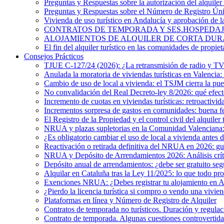
Preguntas y Respuestas sobre la autorización del alquiler 
Preguntas y Respuestas sobre el Número de Registro Ú
Vivienda de uso turístico en Andalucía y aprobación de 
CONTRATOS DE TEMPORADA Y SES.HOSPEDAJES. ¿Existe
ALOJAMIENTOS DE ALQUILER DE CORTA DURACIÓN. El 
El fin del alquiler turístico en las comunidades de propiet
Consejos Prácticos
TJUE C-127/24 (2026): ¿La retransmisión de radio y TV e
Anulada la moratoria de viviendas turísticas en Valencia: 
Cambio de uso de local a vivienda: el TSJM cierra la pue
No convalidación del Real Decreto-ley 8/2026: qué efecto
Incremento de cuotas en viviendas turísticas: retroactivid
Incrementos sorpresa de gastos en comunidades: buena f
El Registro de la Propiedad y el control civil del alquiler 
NRUA y plazas supletorias en la Comunidad Valenciana: i
¿Es obligatorio cambiar el uso de local a vivienda antes 
Reactivación o retirada definitiva del NRUA en 2026: guía
NRUA y Depósito de Arrendamientos 2026: Análisis crítico
Depósito anual de arrendamientos: ¿debe ser gratuito s
Alquilar en Cataluña tras la Ley 11/2025: lo que todo pro
Exenciones NRUA: ¿Debes registrar tu alojamiento en 
¿Pierdo la licencia turística si compro o vendo una vivien
Plataformas en línea y Número de Registro de Alquiler
Contratos de temporada no turísticos. Duración y regulac
Contrato de temporada. Algunas cuestiones controvertida