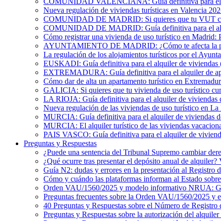
COMUNIDAD VALENCIANA: Guía definitiva para el alqu
Nueva regulación de viviendas turísticas en Valencia 20
COMUNIDAD DE MADRID: Si quieres que tu VUT cumpl
COMUNIDAD DE MADRID: Guía definitiva para el alquil
Cómo registrar una vivienda de uso turístico en Madrid: 
AYUNTAMIENTO DE MADRID: ¿Cómo te afecta la publicac
La regulación de los alojamientos turísticos por el Ayun
EUSKADI: Guía definitiva para el alquiler de viviendas (
EXTREMADURA: Guía definitiva para el alquiler de apa
Cómo dar de alta un apartamento turístico en Extremadur
GALICIA: Si quieres que tu vivienda de uso turístico cu
LA RIOJA: Guía definitiva para el alquiler de viviendas 
Nueva regulación de las viviendas de uso turístico en La
MURCIA: Guía definitiva para el alquiler de viviendas de
MURCIA: El alquiler turístico de las viviendas vacacion
PAIS VASCO: Guía definitiva para el alquiler de viviend
Preguntas y Respuestas
¿Puede una sentencia del Tribunal Supremo cambiar derec
¿Qué ocurre tras presentar el depósito anual de alquiler
Guía N2: dudas y errores en la presentación al Registro 
Cómo y cuándo las plataformas informan al Estado sobre 
Orden VAU/1560/2025 y modelo informativo NRUA: G
Preguntas frecuentes sobre la Orden VAU/1560/2025 y
40 Preguntas y Respuestas sobre el Número de Registro 
Preguntas y Respuestas sobre la autorización del alquiler 