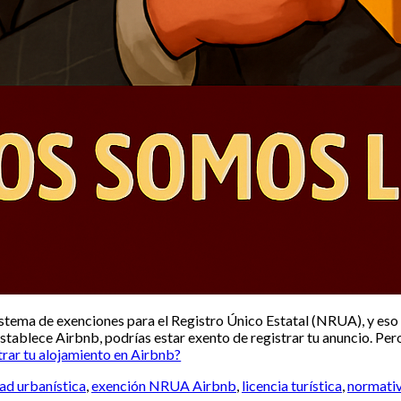
stema de exenciones para el Registro Único Estatal (NRUA), y eso
establece Airbnb, podrías estar exento de registrar tu anuncio. Per
ar tu alojamiento en Airbnb?
ad urbanística
,
exención NRUA Airbnb
,
licencia turística
,
normativ