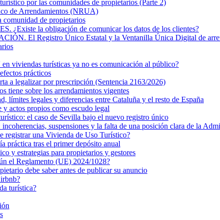
turístico por las comunidades de propietarios (Parte 2)
nico de Arrendamientos (NRUA)
la comunidad de propietarios
 la obligación de comunicar los datos de los clientes?
Registro Único Estatal y la Ventanilla Única Digital de arre
arios
n viviendas turísticas ya no es comunicación al público?
efectos prácticos
rta a legalizar por prescripción (Sentencia 2163/2026)
s tiene sobre los arrendamientos vigentes
ad, límites legales y diferencias entre Cataluña y el resto de España
e y actos propios como escudo legal
turístico: el caso de Sevilla bajo el nuevo registro único
ncoherencias, suspensiones y la falta de una posición clara de la Admi
de registrar una Vivienda de Uso Turístico?
 práctica tras el primer depósito anual
 y estrategias para propietarios y gestores
egún el Reglamento (UE) 2024/1028?
pietario debe saber antes de publicar su anuncio
Airbnb?
da turística?
ión
s