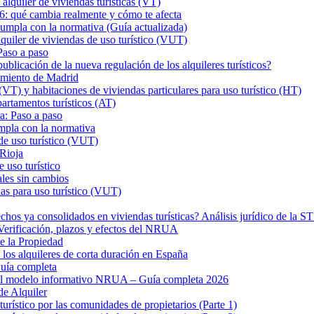
iler de viviendas turísticas (VT)
26: qué cambia realmente y cómo te afecta
a con la normativa (Guía actualizada)
er de viviendas de uso turístico (VUT)
Paso a paso
ión de la nueva regulación de los alquileres turísticos?
tamiento de Madrid
VT) y habitaciones de viviendas particulares para uso turístico (HT)
rtamentos turísticos (AT)
a: Paso a paso
mpla con la normativa
de uso turístico (VUT)
 Rioja
 uso turístico
ales sin cambios
as para uso turístico (VUT)
hos ya consolidados en viviendas turísticas? Análisis jurídico de la 
? Verificación, plazos y efectos del NRUA
de la Propiedad
los alquileres de corta duración en España
uía completa
 el modelo informativo NRUA – Guía completa 2026
de Alquiler
turístico por las comunidades de propietarios (Parte 1)