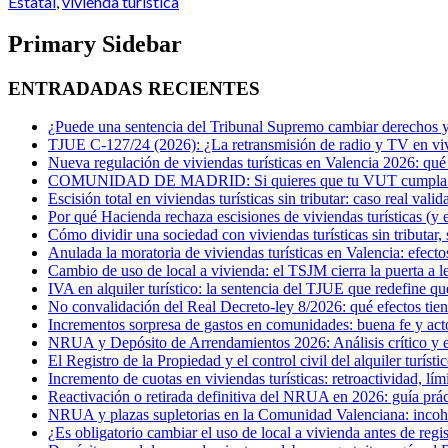
Estatal
,
vivienda turística
Primary Sidebar
ENTRADADAS RECIENTES
¿Puede una sentencia del Tribunal Supremo cambiar derechos ya
TJUE C-127/24 (2026): ¿La retransmisión de radio y TV en vivi
Nueva regulación de viviendas turísticas en Valencia 2026: qué
COMUNIDAD DE MADRID: Si quieres que tu VUT cumpla con 
Escisión total en viviendas turísticas sin tributar: caso real val
Por qué Hacienda rechaza escisiones de viviendas turísticas (y e
Cómo dividir una sociedad con viviendas turísticas sin tributar
Anulada la moratoria de viviendas turísticas en Valencia: efecto
Cambio de uso de local a vivienda: el TSJM cierra la puerta a l
IVA en alquiler turístico: la sentencia del TJUE que redefine q
No convalidación del Real Decreto-ley 8/2026: qué efectos tien
Incrementos sorpresa de gastos en comunidades: buena fe y act
NRUA y Depósito de Arrendamientos 2026: Análisis crítico y est
El Registro de la Propiedad y el control civil del alquiler turísti
Incremento de cuotas en viviendas turísticas: retroactividad, lím
Reactivación o retirada definitiva del NRUA en 2026: guía práct
NRUA y plazas supletorias en la Comunidad Valenciana: incohere
¿Es obligatorio cambiar el uso de local a vivienda antes de regi