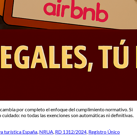
 cambia por completo el enfoque del cumplimiento normativo. Si
o cuidado: no todas las exenciones son automáticas ni definitivas.
a turística España
,
NRUA
,
RD 1312/2024
,
Registro Único