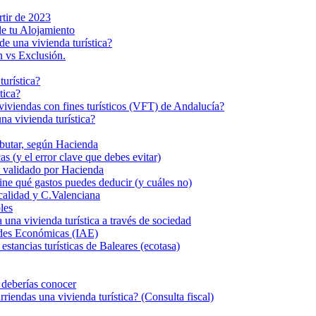
rtir de 2023
de tu Alojamiento
de una vivienda turística?
n vs Exclusión.
turística?
tica?
s viviendas con fines turísticos (VFT) de Andalucía?
a vivienda turística?
ributar, según Hacienda
s (y el error clave que debes evitar)
eal validado por Hacienda
fine qué gastos puedes deducir (y cuáles no)
calidad y C.Valenciana
les
 vivienda turística a través de sociedad
dades Económicas (IAE)
stancias turísticas de Baleares (ecotasa)
e deberías conocer
iendas una vivienda turística? (Consulta fiscal)