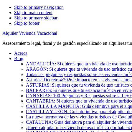
Skip to primary navigation
Skip to main content
Skip to primary sidebar
Skip to footer
Alquiler Vivienda Vacacional
Asesoramiento legal, fiscal y de gestión especializado en alquileres tur
Acerca
Blog
ANDALUCÍA: Si quieres que tu vivienda de uso turístic
ARAGÓN: Si quieres que tu vivienda de uso turístico cu
Todas las preguntas y respuestas sobre las viviendas turís
Asturias: Decreto 4/2026 e impacto en las viviendas turís
ASTURIAS: Si quieres que tu vivienda de uso turístico 
BALEARES: Si quieres que tu estancia turística en vivi
CANARIAS: 100 Preguntas y Respuestas sobre la Ley 6/2
CANTABRIA: Si quieres que tu vivienda de uso turístic
CASTILLA-LA MANCHA: Guía definitiva para el alquile
CASTILLA Y LEÓN: Guía definitiva para el alquiler de 
La nueva normativa de las viviendas turísticas de Catalu
CATALUÑA: Guía definitiva para el alquiler de vivienda
¿Puedo alquilar una vivienda de uso turístico por habita