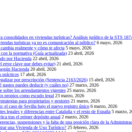
 consolidados en viviendas turísticas? Análisis jurídico de la STS 18
endas turísticas ya no es comunicación al público?
6 mayo, 2026
 cambia realmente y cómo te afecta
5 mayo, 2026
la normativa (Guía actualizada)
23 abril, 2026
idado por Hacienda
22 abril, 2026
l error clave que debes evitar)
21 abril, 2026
, según Hacienda
20 abril, 2026
s prácticos
17 abril, 2026
egalizar por prescripción (Sentencia 2163/2026)
15 abril, 2026
ué gastos puedes deducir (y cuáles no)
27 marzo, 2026
e sobre los arrendamientos vigentes
25 marzo, 2026
os propios como escudo legal
23 marzo, 2026
rategias para propietarios y gestores
21 marzo, 2026
co: el caso de Sevilla bajo el nuevo registro único
6 marzo, 2026
ites legales y diferencias entre Cataluña y el resto de España
5 marzo, 
ica tras el primer depósito anual
2 marzo, 2026
ncias, suspensiones y la falta de una posición clara de la Administra
strar una Vivienda de Uso Turístico?
25 febrero, 2026