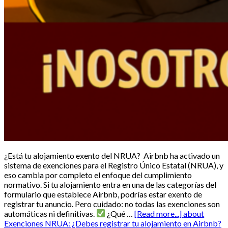
¿Está tu alojamiento exento del NRUA? Airbnb ha activado un
sistema de exenciones para el Registro Único Estatal (NRUA), y
eso cambia por completo el enfoque del cumplimiento
normativo. Si tu alojamiento entra en una de las categorías del
formulario que establece Airbnb, podrías estar exento de
registrar tu anuncio. Pero cuidado: no todas las exenciones son
automáticas ni definitivas.
¿Qué …
[Read more...]
about
Exenciones NRUA: ¿Debes registrar tu alojamiento en Airbnb?