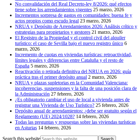
No convalidación del Real Decreto-ley 8/2026: qué efectos
tiene sobre los arrendamientos vigentes
25 marzo, 2026
Incrementos sorpresa de gastos en comunidades: buena fe y
actos propios como escudo legal
23 marzo, 2026
NRUA y Depósito de Arrendamientos 2026: Análisis crítico y
estrategias para propietarios y gestores
21 marzo, 2026
El Registro de la Propiedad y el control civil del alquiler
turístico: el caso de Sevilla bajo el nuevo registro único
6
marzo, 2026
Incremento de cuotas en viviendas turísticas: retroactividad,
límites legales y diferencias entre Cataluña y el resto de
España
5 marzo, 2026
Reactivación o retirada definitiva del NRUA en 2026: guía
práctica tras el primer depósito anual
2 marzo, 2026
NRUA y plazas supletorias en la Comunidad Valenciana:
incoherencias, suspensiones y la falta de una posición clara de
la Administración
27 febrero, 2026
¿Es obligatorio cambiar el uso de local a vivienda antes de
registrar una Vivienda de Uso Turístico?
25 febrero, 2026
Depósito anual de arrendamientos: ¿debe ser gratuito según el
Reglamento (UE) 2024/1028?
14 febrero, 2026
Todas las preguntas y respuestas sobre las viviendas turísticas
en Asturias
14 febrero, 2026
Search this website