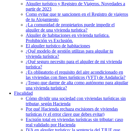
Alquiler turístico y Registro de Viajeros. Novedades a
partir de 2023
Como evitar que te sancionen en el Registro de viajeros
de tu Alojamiento
¿La comunidad de propietarios puede impedir el
alquiler de una vivienda turística?
Alquiler de habitaciones en vivienda turística.
Prohibición vs Exclusión.
El alquiler turístico de habitaciones
¿Qué modelo de gestión utilizas para alquilar tu
vivienda turística?
¿Qué seguro necesito para el alquiler de mi vivienda
turística?
¿Es obligatorio el requisito del aire acondicionado en
las viviendas con fines turísticos (VFT) de Andalucía?
¿Tengo que darme de alta como autónomo para alquilar
una vivienda turística?
Fiscalidad
Cómo dividir una sociedad con viviendas turísticas sin
tributar, según Hacienda
Por qué Hacienda rechaza escisiones de viviendas
turísticas (y el error clave que debes evitar)
Escisión total en viviendas turísticas sin tributar: caso
real validado por Hacienda
IVA en alquiler turístico: la sentencia del TJUE que