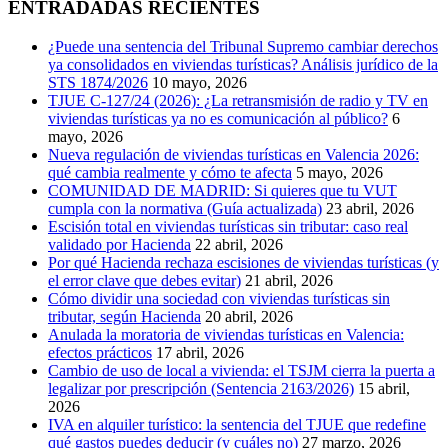
ENTRADADAS RECIENTES
¿Puede una sentencia del Tribunal Supremo cambiar derechos
ya consolidados en viviendas turísticas? Análisis jurídico de la
STS 1874/2026
10 mayo, 2026
TJUE C-127/24 (2026): ¿La retransmisión de radio y TV en
viviendas turísticas ya no es comunicación al público?
6
mayo, 2026
Nueva regulación de viviendas turísticas en Valencia 2026:
qué cambia realmente y cómo te afecta
5 mayo, 2026
COMUNIDAD DE MADRID: Si quieres que tu VUT
cumpla con la normativa (Guía actualizada)
23 abril, 2026
Escisión total en viviendas turísticas sin tributar: caso real
validado por Hacienda
22 abril, 2026
Por qué Hacienda rechaza escisiones de viviendas turísticas (y
el error clave que debes evitar)
21 abril, 2026
Cómo dividir una sociedad con viviendas turísticas sin
tributar, según Hacienda
20 abril, 2026
Anulada la moratoria de viviendas turísticas en Valencia:
efectos prácticos
17 abril, 2026
Cambio de uso de local a vivienda: el TSJM cierra la puerta a
legalizar por prescripción (Sentencia 2163/2026)
15 abril,
2026
IVA en alquiler turístico: la sentencia del TJUE que redefine
qué gastos puedes deducir (y cuáles no)
27 marzo, 2026