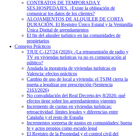
CONTRATOS DE TEMPORADA Y
SES.HOSPEDAJES. ¿Existe la obligación de
comunicar los datos de los clientes?
ALOJAMIENTOS DE ALQUILER DE CORTA
DURACIÓN. El Registro Único Estatal y la Ventanilla
Única Digital de arrendamientos
El fin del alquiler turístico en las comunidades de
propietarios
Consejos Prácticos
TJUE C-127/24 (2026): ¿La retransmisión de radio y
TV en viviendas turísticas ya no es comunicación al
público?
Anulada la moratoria de viviendas turísticas en
Valencia: efectos prácticos
Cambio de uso de local a vivienda: el TSJM cierra la
puerta a legalizar por prescripción (Sentencia
2163/2026)
No convalidación del Real Decreto-ley 8/2026: qué
efectos tiene sobre los arrendamientos vigentes
Incremento de cuotas en viviendas turísticas:
retroactividad, límites legales y diferencias entre
Cataluña y el resto de España
Incrementos sorpresa de gastos en comunidades: buena
fe y actos propios como escudo legal
El Registro de la Propiedad y el control civil del