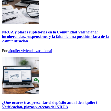
NRUA y plazas supletorias en la Comunidad Valenciana:
incoherencias, suspensiones y la falta de una posición clara de la
Administración
Por
alquiler vivienda vacacional
¿Qué ocurre tras presentar el depósito anual de alquiler?
Verificación, plazos y efectos del NRUA