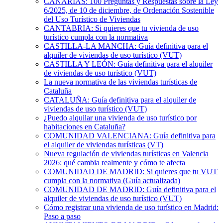
CANARIAS: 100 Preguntas y Respuestas sobre la Ley
6/2025, de 10 de diciembre, de Ordenación Sostenible
del Uso Turístico de Viviendas
CANTABRIA: Si quieres que tu vivienda de uso
turístico cumpla con la normativa
CASTILLA-LA MANCHA: Guía definitiva para el
alquiler de viviendas de uso turístico (VUT)
CASTILLA Y LEÓN: Guía definitiva para el alquiler
de viviendas de uso turístico (VUT)
La nueva normativa de las viviendas turísticas de
Cataluña
CATALUÑA: Guía definitiva para el alquiler de
viviendas de uso turístico (VUT)
¿Puedo alquilar una vivienda de uso turístico por
habitaciones en Cataluña?
COMUNIDAD VALENCIANA: Guía definitiva para
el alquiler de viviendas turísticas (VT)
Nueva regulación de viviendas turísticas en Valencia
2026: qué cambia realmente y cómo te afecta
COMUNIDAD DE MADRID: Si quieres que tu VUT
cumpla con la normativa (Guía actualizada)
COMUNIDAD DE MADRID: Guía definitiva para el
alquiler de viviendas de uso turístico (VUT)
Cómo registrar una vivienda de uso turístico en Madrid:
Paso a paso