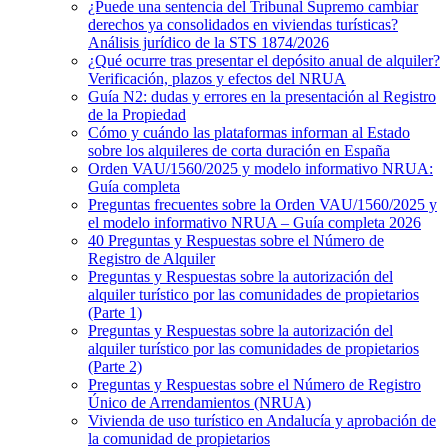
¿Puede una sentencia del Tribunal Supremo cambiar
derechos ya consolidados en viviendas turísticas?
Análisis jurídico de la STS 1874/2026
¿Qué ocurre tras presentar el depósito anual de alquiler?
Verificación, plazos y efectos del NRUA
Guía N2: dudas y errores en la presentación al Registro
de la Propiedad
Cómo y cuándo las plataformas informan al Estado
sobre los alquileres de corta duración en España
Orden VAU/1560/2025 y modelo informativo NRUA:
Guía completa
Preguntas frecuentes sobre la Orden VAU/1560/2025 y
el modelo informativo NRUA – Guía completa 2026
40 Preguntas y Respuestas sobre el Número de
Registro de Alquiler
Preguntas y Respuestas sobre la autorización del
alquiler turístico por las comunidades de propietarios
(Parte 1)
Preguntas y Respuestas sobre la autorización del
alquiler turístico por las comunidades de propietarios
(Parte 2)
Preguntas y Respuestas sobre el Número de Registro
Único de Arrendamientos (NRUA)
Vivienda de uso turístico en Andalucía y aprobación de
la comunidad de propietarios