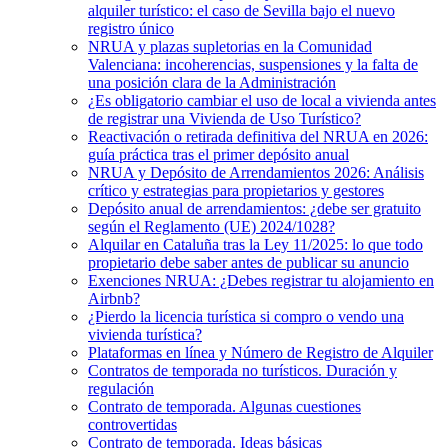
alquiler turístico: el caso de Sevilla bajo el nuevo
registro único
NRUA y plazas supletorias en la Comunidad
Valenciana: incoherencias, suspensiones y la falta de
una posición clara de la Administración
¿Es obligatorio cambiar el uso de local a vivienda antes
de registrar una Vivienda de Uso Turístico?
Reactivación o retirada definitiva del NRUA en 2026:
guía práctica tras el primer depósito anual
NRUA y Depósito de Arrendamientos 2026: Análisis
crítico y estrategias para propietarios y gestores
Depósito anual de arrendamientos: ¿debe ser gratuito
según el Reglamento (UE) 2024/1028?
Alquilar en Cataluña tras la Ley 11/2025: lo que todo
propietario debe saber antes de publicar su anuncio
Exenciones NRUA: ¿Debes registrar tu alojamiento en
Airbnb?
¿Pierdo la licencia turística si compro o vendo una
vivienda turística?
Plataformas en línea y Número de Registro de Alquiler
Contratos de temporada no turísticos. Duración y
regulación
Contrato de temporada. Algunas cuestiones
controvertidas
Contrato de temporada. Ideas básicas