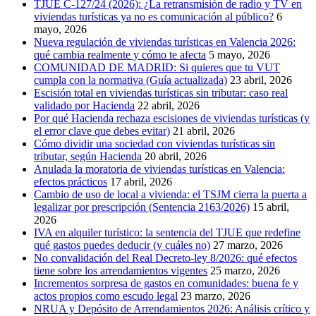
TJUE C-127/24 (2026): ¿La retransmisión de radio y TV en
viviendas turísticas ya no es comunicación al público?
6
mayo, 2026
Nueva regulación de viviendas turísticas en Valencia 2026:
qué cambia realmente y cómo te afecta
5 mayo, 2026
COMUNIDAD DE MADRID: Si quieres que tu VUT
cumpla con la normativa (Guía actualizada)
23 abril, 2026
Escisión total en viviendas turísticas sin tributar: caso real
validado por Hacienda
22 abril, 2026
Por qué Hacienda rechaza escisiones de viviendas turísticas (y
el error clave que debes evitar)
21 abril, 2026
Cómo dividir una sociedad con viviendas turísticas sin
tributar, según Hacienda
20 abril, 2026
Anulada la moratoria de viviendas turísticas en Valencia:
efectos prácticos
17 abril, 2026
Cambio de uso de local a vivienda: el TSJM cierra la puerta a
legalizar por prescripción (Sentencia 2163/2026)
15 abril,
2026
IVA en alquiler turístico: la sentencia del TJUE que redefine
qué gastos puedes deducir (y cuáles no)
27 marzo, 2026
No convalidación del Real Decreto-ley 8/2026: qué efectos
tiene sobre los arrendamientos vigentes
25 marzo, 2026
Incrementos sorpresa de gastos en comunidades: buena fe y
actos propios como escudo legal
23 marzo, 2026
NRUA y Depósito de Arrendamientos 2026: Análisis crítico y