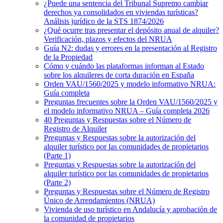
¿Puede una sentencia del Tribunal Supremo cambiar
derechos ya consolidados en viviendas turísticas?
Análisis jurídico de la STS 1874/2026
¿Qué ocurre tras presentar el depósito anual de alquiler?
Verificación, plazos y efectos del NRUA
Guía N2: dudas y errores en la presentación al Registro
de la Propiedad
Cómo y cuándo las plataformas informan al Estado
sobre los alquileres de corta duración en España
Orden VAU/1560/2025 y modelo informativo NRUA:
Guía completa
Preguntas frecuentes sobre la Orden VAU/1560/2025 y
el modelo informativo NRUA – Guía completa 2026
40 Preguntas y Respuestas sobre el Número de
Registro de Alquiler
Preguntas y Respuestas sobre la autorización del
alquiler turístico por las comunidades de propietarios
(Parte 1)
Preguntas y Respuestas sobre la autorización del
alquiler turístico por las comunidades de propietarios
(Parte 2)
Preguntas y Respuestas sobre el Número de Registro
Único de Arrendamientos (NRUA)
Vivienda de uso turístico en Andalucía y aprobación de
la comunidad de propietarios