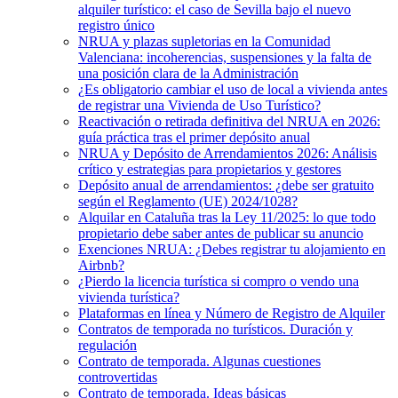
alquiler turístico: el caso de Sevilla bajo el nuevo
registro único
NRUA y plazas supletorias en la Comunidad
Valenciana: incoherencias, suspensiones y la falta de
una posición clara de la Administración
¿Es obligatorio cambiar el uso de local a vivienda antes
de registrar una Vivienda de Uso Turístico?
Reactivación o retirada definitiva del NRUA en 2026:
guía práctica tras el primer depósito anual
NRUA y Depósito de Arrendamientos 2026: Análisis
crítico y estrategias para propietarios y gestores
Depósito anual de arrendamientos: ¿debe ser gratuito
según el Reglamento (UE) 2024/1028?
Alquilar en Cataluña tras la Ley 11/2025: lo que todo
propietario debe saber antes de publicar su anuncio
Exenciones NRUA: ¿Debes registrar tu alojamiento en
Airbnb?
¿Pierdo la licencia turística si compro o vendo una
vivienda turística?
Plataformas en línea y Número de Registro de Alquiler
Contratos de temporada no turísticos. Duración y
regulación
Contrato de temporada. Algunas cuestiones
controvertidas
Contrato de temporada. Ideas básicas