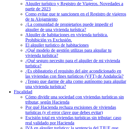
Alquiler turístico y Registro de Viajeros. Novedades a
partir de 2023
Como evitar que te sancionen en el Registro de viajeros
de tu Alojamiento
¿La comunidad de propietarios puede impedir el
alquiler de una vivienda turística?
Alquiler de habitaciones en vivienda turística.
Prohibición vs Exclusión.
El alquiler turístico de habitaciones
¿Qué modelo de gestión utilizas para alquilar tu
vivienda turística?
¿Qué seguro necesito para el alquiler de mi vivienda
turística?
¿Es obligatorio el requisito del aire acondicionado en
las viviendas con fines turísticos (VFT) de Andalucía?
¿Tengo que darme de alta como autónomo para alquilar
una vivienda turística?
Fiscalidad
Cómo dividir una sociedad con viviendas turísticas sin
tributar, según Hacienda
Por qué Hacienda rechaza escisiones de viviendas
turísticas (y el error clave que debes evitar)
Escisión total en viviendas turísticas sin tributar: caso
real validado por Hacienda
IVA en alquiler turístico: la sentencia del TJUE que