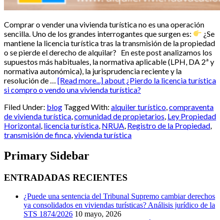
Comprar o vender una vivienda turística no es una operación
sencilla. Uno de los grandes interrogantes que surgen es:
¿Se
mantiene la licencia turística tras la transmisión de la propiedad
o se pierde el derecho de alquilar? En este post analizamos los
supuestos más habituales, la normativa aplicable (LPH, DA 2ª y
normativa autonómica), la jurisprudencia reciente y la
resolución de …
[Read more...]
about ¿Pierdo la licencia turística
si compro o vendo una vivienda turística?
Filed Under:
blog
Tagged With:
alquiler turístico
,
compraventa
de vivienda turística
,
comunidad de propietarios
,
Ley Propiedad
Horizontal
,
licencia turística
,
NRUA
,
Registro de la Propiedad
,
transmisión de finca
,
vivienda turística
Primary Sidebar
ENTRADADAS RECIENTES
¿Puede una sentencia del Tribunal Supremo cambiar derechos
ya consolidados en viviendas turísticas? Análisis jurídico de la
STS 1874/2026
10 mayo, 2026