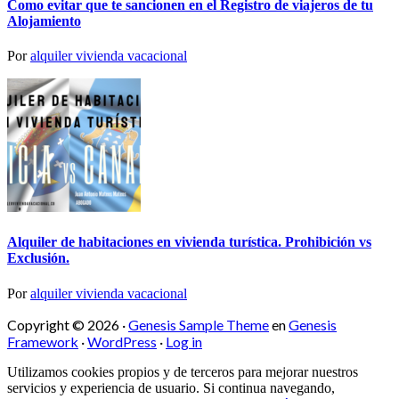
Como evitar que te sancionen en el Registro de viajeros de tu
Alojamiento
Por
alquiler vivienda vacacional
Alquiler de habitaciones en vivienda turística. Prohibición vs
Exclusión.
Por
alquiler vivienda vacacional
Copyright © 2026 ·
Genesis Sample Theme
en
Genesis
Framework
·
WordPress
·
Log in
Utilizamos cookies propios y de terceros para mejorar nuestros
servicios y experiencia de usuario. Si continua navegando,