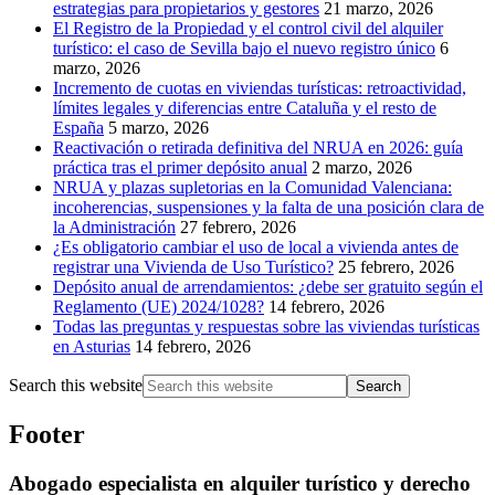
estrategias para propietarios y gestores
21 marzo, 2026
El Registro de la Propiedad y el control civil del alquiler
turístico: el caso de Sevilla bajo el nuevo registro único
6
marzo, 2026
Incremento de cuotas en viviendas turísticas: retroactividad,
límites legales y diferencias entre Cataluña y el resto de
España
5 marzo, 2026
Reactivación o retirada definitiva del NRUA en 2026: guía
práctica tras el primer depósito anual
2 marzo, 2026
NRUA y plazas supletorias en la Comunidad Valenciana:
incoherencias, suspensiones y la falta de una posición clara de
la Administración
27 febrero, 2026
¿Es obligatorio cambiar el uso de local a vivienda antes de
registrar una Vivienda de Uso Turístico?
25 febrero, 2026
Depósito anual de arrendamientos: ¿debe ser gratuito según el
Reglamento (UE) 2024/1028?
14 febrero, 2026
Todas las preguntas y respuestas sobre las viviendas turísticas
en Asturias
14 febrero, 2026
Search this website
Footer
Abogado especialista en alquiler turístico y derecho