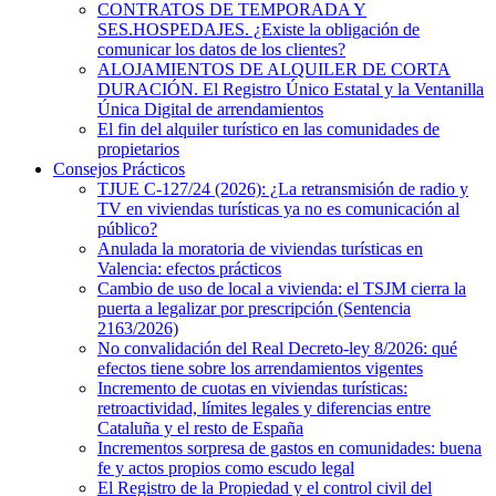
CONTRATOS DE TEMPORADA Y
SES.HOSPEDAJES. ¿Existe la obligación de
comunicar los datos de los clientes?
ALOJAMIENTOS DE ALQUILER DE CORTA
DURACIÓN. El Registro Único Estatal y la Ventanilla
Única Digital de arrendamientos
El fin del alquiler turístico en las comunidades de
propietarios
Consejos Prácticos
TJUE C-127/24 (2026): ¿La retransmisión de radio y
TV en viviendas turísticas ya no es comunicación al
público?
Anulada la moratoria de viviendas turísticas en
Valencia: efectos prácticos
Cambio de uso de local a vivienda: el TSJM cierra la
puerta a legalizar por prescripción (Sentencia
2163/2026)
No convalidación del Real Decreto-ley 8/2026: qué
efectos tiene sobre los arrendamientos vigentes
Incremento de cuotas en viviendas turísticas:
retroactividad, límites legales y diferencias entre
Cataluña y el resto de España
Incrementos sorpresa de gastos en comunidades: buena
fe y actos propios como escudo legal
El Registro de la Propiedad y el control civil del