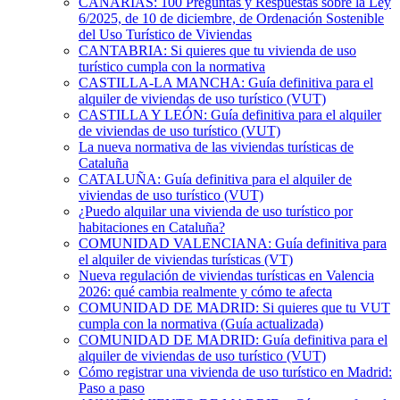
CANARIAS: 100 Preguntas y Respuestas sobre la Ley
6/2025, de 10 de diciembre, de Ordenación Sostenible
del Uso Turístico de Viviendas
CANTABRIA: Si quieres que tu vivienda de uso
turístico cumpla con la normativa
CASTILLA-LA MANCHA: Guía definitiva para el
alquiler de viviendas de uso turístico (VUT)
CASTILLA Y LEÓN: Guía definitiva para el alquiler
de viviendas de uso turístico (VUT)
La nueva normativa de las viviendas turísticas de
Cataluña
CATALUÑA: Guía definitiva para el alquiler de
viviendas de uso turístico (VUT)
¿Puedo alquilar una vivienda de uso turístico por
habitaciones en Cataluña?
COMUNIDAD VALENCIANA: Guía definitiva para
el alquiler de viviendas turísticas (VT)
Nueva regulación de viviendas turísticas en Valencia
2026: qué cambia realmente y cómo te afecta
COMUNIDAD DE MADRID: Si quieres que tu VUT
cumpla con la normativa (Guía actualizada)
COMUNIDAD DE MADRID: Guía definitiva para el
alquiler de viviendas de uso turístico (VUT)
Cómo registrar una vivienda de uso turístico en Madrid:
Paso a paso