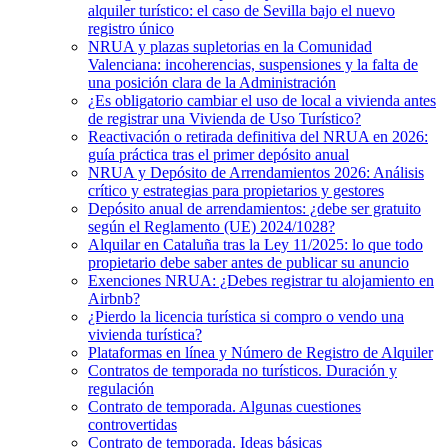
alquiler turístico: el caso de Sevilla bajo el nuevo
registro único
NRUA y plazas supletorias en la Comunidad
Valenciana: incoherencias, suspensiones y la falta de
una posición clara de la Administración
¿Es obligatorio cambiar el uso de local a vivienda antes
de registrar una Vivienda de Uso Turístico?
Reactivación o retirada definitiva del NRUA en 2026:
guía práctica tras el primer depósito anual
NRUA y Depósito de Arrendamientos 2026: Análisis
crítico y estrategias para propietarios y gestores
Depósito anual de arrendamientos: ¿debe ser gratuito
según el Reglamento (UE) 2024/1028?
Alquilar en Cataluña tras la Ley 11/2025: lo que todo
propietario debe saber antes de publicar su anuncio
Exenciones NRUA: ¿Debes registrar tu alojamiento en
Airbnb?
¿Pierdo la licencia turística si compro o vendo una
vivienda turística?
Plataformas en línea y Número de Registro de Alquiler
Contratos de temporada no turísticos. Duración y
regulación
Contrato de temporada. Algunas cuestiones
controvertidas
Contrato de temporada. Ideas básicas