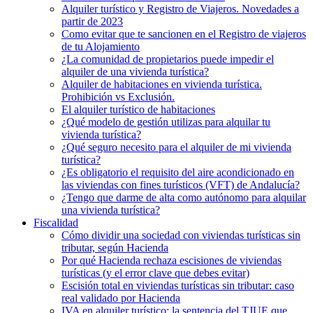
Alquiler turístico y Registro de Viajeros. Novedades a
partir de 2023
Como evitar que te sancionen en el Registro de viajeros
de tu Alojamiento
¿La comunidad de propietarios puede impedir el
alquiler de una vivienda turística?
Alquiler de habitaciones en vivienda turística.
Prohibición vs Exclusión.
El alquiler turístico de habitaciones
¿Qué modelo de gestión utilizas para alquilar tu
vivienda turística?
¿Qué seguro necesito para el alquiler de mi vivienda
turística?
¿Es obligatorio el requisito del aire acondicionado en
las viviendas con fines turísticos (VFT) de Andalucía?
¿Tengo que darme de alta como autónomo para alquilar
una vivienda turística?
Fiscalidad
Cómo dividir una sociedad con viviendas turísticas sin
tributar, según Hacienda
Por qué Hacienda rechaza escisiones de viviendas
turísticas (y el error clave que debes evitar)
Escisión total en viviendas turísticas sin tributar: caso
real validado por Hacienda
IVA en alquiler turístico: la sentencia del TJUE que