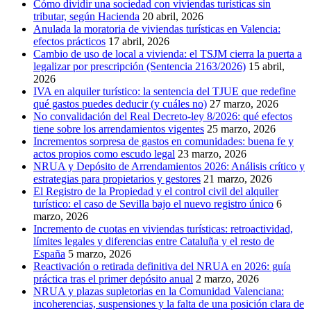
Cómo dividir una sociedad con viviendas turísticas sin
tributar, según Hacienda
20 abril, 2026
Anulada la moratoria de viviendas turísticas en Valencia:
efectos prácticos
17 abril, 2026
Cambio de uso de local a vivienda: el TSJM cierra la puerta a
legalizar por prescripción (Sentencia 2163/2026)
15 abril,
2026
IVA en alquiler turístico: la sentencia del TJUE que redefine
qué gastos puedes deducir (y cuáles no)
27 marzo, 2026
No convalidación del Real Decreto-ley 8/2026: qué efectos
tiene sobre los arrendamientos vigentes
25 marzo, 2026
Incrementos sorpresa de gastos en comunidades: buena fe y
actos propios como escudo legal
23 marzo, 2026
NRUA y Depósito de Arrendamientos 2026: Análisis crítico y
estrategias para propietarios y gestores
21 marzo, 2026
El Registro de la Propiedad y el control civil del alquiler
turístico: el caso de Sevilla bajo el nuevo registro único
6
marzo, 2026
Incremento de cuotas en viviendas turísticas: retroactividad,
límites legales y diferencias entre Cataluña y el resto de
España
5 marzo, 2026
Reactivación o retirada definitiva del NRUA en 2026: guía
práctica tras el primer depósito anual
2 marzo, 2026
NRUA y plazas supletorias en la Comunidad Valenciana:
incoherencias, suspensiones y la falta de una posición clara de