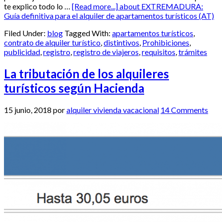
te explico todo lo …
[Read more...]
about EXTREMADURA:
Guía definitiva para el alquiler de apartamentos turísticos (AT)
Filed Under:
blog
Tagged With:
apartamentos turísticos
,
contrato de alquiler turístico
,
distintivos
,
Prohibiciones
,
publicidad
,
registro
,
registro de viajeros
,
requisitos
,
trámites
La tributación de los alquileres
turísticos según Hacienda
15 junio, 2018
por
alquiler vivienda vacacional
14 Comments