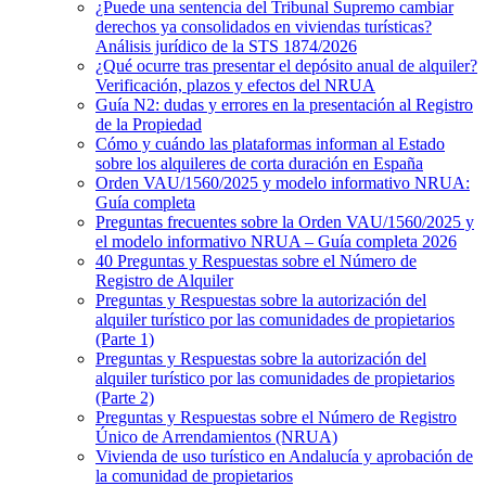
¿Puede una sentencia del Tribunal Supremo cambiar
derechos ya consolidados en viviendas turísticas?
Análisis jurídico de la STS 1874/2026
¿Qué ocurre tras presentar el depósito anual de alquiler?
Verificación, plazos y efectos del NRUA
Guía N2: dudas y errores en la presentación al Registro
de la Propiedad
Cómo y cuándo las plataformas informan al Estado
sobre los alquileres de corta duración en España
Orden VAU/1560/2025 y modelo informativo NRUA:
Guía completa
Preguntas frecuentes sobre la Orden VAU/1560/2025 y
el modelo informativo NRUA – Guía completa 2026
40 Preguntas y Respuestas sobre el Número de
Registro de Alquiler
Preguntas y Respuestas sobre la autorización del
alquiler turístico por las comunidades de propietarios
(Parte 1)
Preguntas y Respuestas sobre la autorización del
alquiler turístico por las comunidades de propietarios
(Parte 2)
Preguntas y Respuestas sobre el Número de Registro
Único de Arrendamientos (NRUA)
Vivienda de uso turístico en Andalucía y aprobación de
la comunidad de propietarios