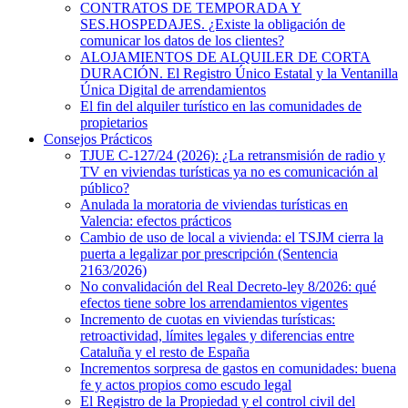
CONTRATOS DE TEMPORADA Y
SES.HOSPEDAJES. ¿Existe la obligación de
comunicar los datos de los clientes?
ALOJAMIENTOS DE ALQUILER DE CORTA
DURACIÓN. El Registro Único Estatal y la Ventanilla
Única Digital de arrendamientos
El fin del alquiler turístico en las comunidades de
propietarios
Consejos Prácticos
TJUE C-127/24 (2026): ¿La retransmisión de radio y
TV en viviendas turísticas ya no es comunicación al
público?
Anulada la moratoria de viviendas turísticas en
Valencia: efectos prácticos
Cambio de uso de local a vivienda: el TSJM cierra la
puerta a legalizar por prescripción (Sentencia
2163/2026)
No convalidación del Real Decreto-ley 8/2026: qué
efectos tiene sobre los arrendamientos vigentes
Incremento de cuotas en viviendas turísticas:
retroactividad, límites legales y diferencias entre
Cataluña y el resto de España
Incrementos sorpresa de gastos en comunidades: buena
fe y actos propios como escudo legal
El Registro de la Propiedad y el control civil del