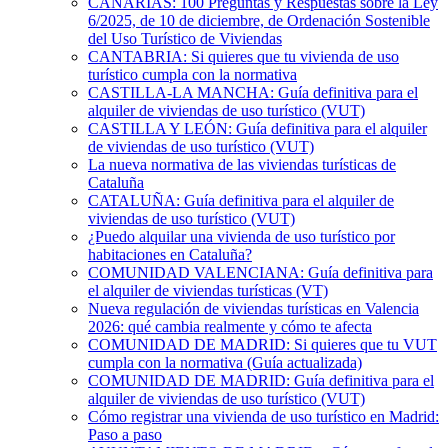
CANARIAS: 100 Preguntas y Respuestas sobre la Ley
6/2025, de 10 de diciembre, de Ordenación Sostenible
del Uso Turístico de Viviendas
CANTABRIA: Si quieres que tu vivienda de uso
turístico cumpla con la normativa
CASTILLA-LA MANCHA: Guía definitiva para el
alquiler de viviendas de uso turístico (VUT)
CASTILLA Y LEÓN: Guía definitiva para el alquiler
de viviendas de uso turístico (VUT)
La nueva normativa de las viviendas turísticas de
Cataluña
CATALUÑA: Guía definitiva para el alquiler de
viviendas de uso turístico (VUT)
¿Puedo alquilar una vivienda de uso turístico por
habitaciones en Cataluña?
COMUNIDAD VALENCIANA: Guía definitiva para
el alquiler de viviendas turísticas (VT)
Nueva regulación de viviendas turísticas en Valencia
2026: qué cambia realmente y cómo te afecta
COMUNIDAD DE MADRID: Si quieres que tu VUT
cumpla con la normativa (Guía actualizada)
COMUNIDAD DE MADRID: Guía definitiva para el
alquiler de viviendas de uso turístico (VUT)
Cómo registrar una vivienda de uso turístico en Madrid:
Paso a paso