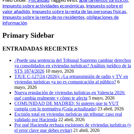
impuesto sobre actividades económicas
,
impuesto sobre el
valor añadido
,
impuesto sobre la renta de las personas físicas
,
impuesto sobre la renta de no residentes
,
obligaciones de
información
Primary Sidebar
ENTRADADAS RECIENTES
¿Puede una sentencia del Tribunal Supremo cambiar derechos
ya consolidados en viviendas turísticas? Análisis jurídico de la
STS 1874/2026
10 mayo, 2026
TJUE C-127/24 (2026): ¿La retransmisión de radio y TV en
viviendas turísticas ya no es comunicación al público?
6
mayo, 2026
Nueva regulación de viviendas turísticas en Valencia 2026:
qué cambia realmente y cómo te afecta
5 mayo, 2026
COMUNIDAD DE MADRID: Si quieres que tu VUT
cumpla con la normativa (Guía actualizada)
23 abril, 2026
Escisión total en viviendas turísticas sin tributar: caso real
validado por Hacienda
22 abril, 2026
Por qué Hacienda rechaza escisiones de viviendas turísticas (y
el error clave que debes evitar)
21 abril, 2026