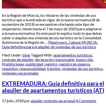
En la Región de Murcia, los titulares de las viviendas de uso
turístico que a la entrada en vigor de la nueva normativa (8 de
noviembre de 2019) se encuentren ofertando este tipo de
alojamiento, tienen hasta el 7 de mayo de 2020 para adaptarse
a la nueva normativa. En este post te explico todo lo que debes
saber si alquilas una vivienda de uso turístico en la Comunidad
Autónoma de la Región de …
[Read more...]
about MURCIA:
Guía definitiva para el alquiler de viviendas de uso turístico
Filed Under:
blog
Tagged With:
apartamentos turísticos
,
contrato de alquiler
,
declaración responsable
,
inspección
,
Prohibiciones
,
publicidad
,
registro
,
registro de viajeros
,
requisitos
,
responsabilidad
,
trámites
,
viviendas de uso turístico
,
viviendas vacacionales
EXTREMADURA: Guía definitiva para el
alquiler de apartamentos turísticos (AT)
17 julio, 2018
por
alquiler vivienda vacacional
4 Comments