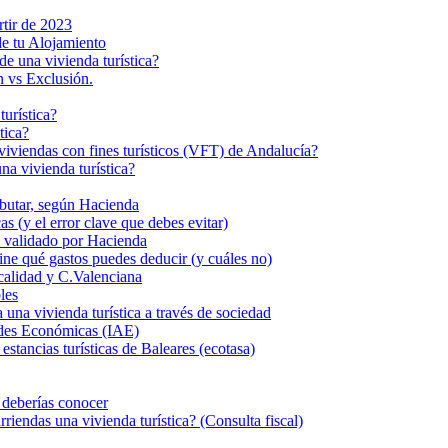
rtir de 2023
de tu Alojamiento
de una vivienda turística?
n vs Exclusión.
turística?
tica?
s viviendas con fines turísticos (VFT) de Andalucía?
a vivienda turística?
ributar, según Hacienda
s (y el error clave que debes evitar)
eal validado por Hacienda
fine qué gastos puedes deducir (y cuáles no)
calidad y C.Valenciana
les
 vivienda turística a través de sociedad
dades Económicas (IAE)
stancias turísticas de Baleares (ecotasa)
e deberías conocer
iendas una vivienda turística? (Consulta fiscal)