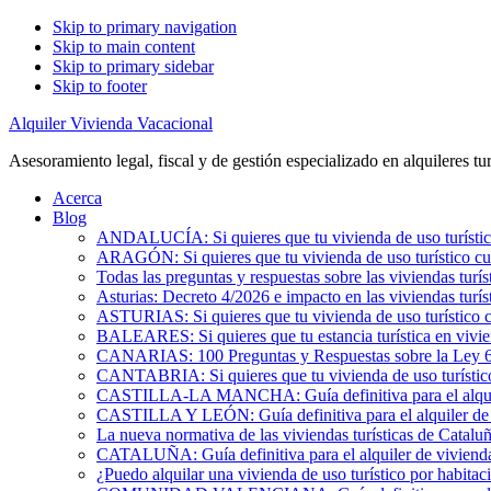
Skip to primary navigation
Skip to main content
Skip to primary sidebar
Skip to footer
Alquiler Vivienda Vacacional
Asesoramiento legal, fiscal y de gestión especializado en alquileres tur
Acerca
Blog
ANDALUCÍA: Si quieres que tu vivienda de uso turístic
ARAGÓN: Si quieres que tu vivienda de uso turístico cu
Todas las preguntas y respuestas sobre las viviendas turís
Asturias: Decreto 4/2026 e impacto en las viviendas turís
ASTURIAS: Si quieres que tu vivienda de uso turístico 
BALEARES: Si quieres que tu estancia turística en vivi
CANARIAS: 100 Preguntas y Respuestas sobre la Ley 6/2
CANTABRIA: Si quieres que tu vivienda de uso turístic
CASTILLA-LA MANCHA: Guía definitiva para el alquile
CASTILLA Y LEÓN: Guía definitiva para el alquiler de 
La nueva normativa de las viviendas turísticas de Catalu
CATALUÑA: Guía definitiva para el alquiler de vivienda
¿Puedo alquilar una vivienda de uso turístico por habita