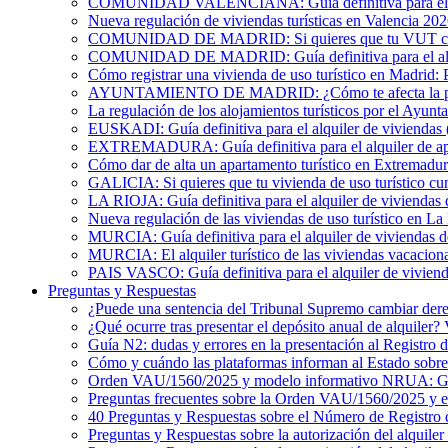
COMUNIDAD VALENCIANA: Guía definitiva para el alqu
Nueva regulación de viviendas turísticas en Valencia 20
COMUNIDAD DE MADRID: Si quieres que tu VUT cumpl
COMUNIDAD DE MADRID: Guía definitiva para el alquil
Cómo registrar una vivienda de uso turístico en Madrid: 
AYUNTAMIENTO DE MADRID: ¿Cómo te afecta la publicac
La regulación de los alojamientos turísticos por el Ayun
EUSKADI: Guía definitiva para el alquiler de viviendas (
EXTREMADURA: Guía definitiva para el alquiler de apa
Cómo dar de alta un apartamento turístico en Extremadur
GALICIA: Si quieres que tu vivienda de uso turístico cu
LA RIOJA: Guía definitiva para el alquiler de viviendas 
Nueva regulación de las viviendas de uso turístico en La
MURCIA: Guía definitiva para el alquiler de viviendas de
MURCIA: El alquiler turístico de las viviendas vacacion
PAIS VASCO: Guía definitiva para el alquiler de viviend
Preguntas y Respuestas
¿Puede una sentencia del Tribunal Supremo cambiar derec
¿Qué ocurre tras presentar el depósito anual de alquiler
Guía N2: dudas y errores en la presentación al Registro 
Cómo y cuándo las plataformas informan al Estado sobre 
Orden VAU/1560/2025 y modelo informativo NRUA: G
Preguntas frecuentes sobre la Orden VAU/1560/2025 y
40 Preguntas y Respuestas sobre el Número de Registro 
Preguntas y Respuestas sobre la autorización del alquiler 