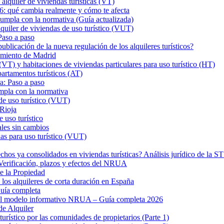
iler de viviendas turísticas (VT)
26: qué cambia realmente y cómo te afecta
a con la normativa (Guía actualizada)
er de viviendas de uso turístico (VUT)
Paso a paso
ión de la nueva regulación de los alquileres turísticos?
tamiento de Madrid
VT) y habitaciones de viviendas particulares para uso turístico (HT)
rtamentos turísticos (AT)
a: Paso a paso
mpla con la normativa
de uso turístico (VUT)
 Rioja
 uso turístico
ales sin cambios
as para uso turístico (VUT)
hos ya consolidados en viviendas turísticas? Análisis jurídico de la 
? Verificación, plazos y efectos del NRUA
de la Propiedad
los alquileres de corta duración en España
uía completa
 el modelo informativo NRUA – Guía completa 2026
de Alquiler
turístico por las comunidades de propietarios (Parte 1)