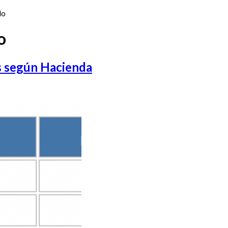
do
o
os según Hacienda