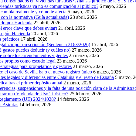
 consolidados en viviendas turísticas? Análisis jurídico de la STS 18
endas turísticas ya no es comunicación al público?
6 mayo, 2026
 cambia realmente y cómo te afecta
5 mayo, 2026
la normativa (Guía actualizada)
23 abril, 2026
idado por Hacienda
22 abril, 2026
l error clave que debes evitar)
21 abril, 2026
, según Hacienda
20 abril, 2026
s prácticos
17 abril, 2026
egalizar por prescripción (Sentencia 2163/2026)
15 abril, 2026
ué gastos puedes deducir (y cuáles no)
27 marzo, 2026
e sobre los arrendamientos vigentes
25 marzo, 2026
os propios como escudo legal
23 marzo, 2026
rategias para propietarios y gestores
21 marzo, 2026
co: el caso de Sevilla bajo el nuevo registro único
6 marzo, 2026
ites legales y diferencias entre Cataluña y el resto de España
5 marzo, 
ica tras el primer depósito anual
2 marzo, 2026
ncias, suspensiones y la falta de una posición clara de la Administra
strar una Vivienda de Uso Turístico?
25 febrero, 2026
l Reglamento (UE) 2024/1028?
14 febrero, 2026
n Asturias
14 febrero, 2026