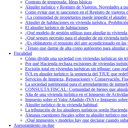
Contrato de temporada. Ideas básicas
Alquiler turístico y Registro de Viajeros. Novedades a pa
Como evitar que te sancionen en el Registro de viajeros 
¿La comunidad de propietarios puede impedir el alquiler 
Alquiler de habitaciones en vivienda turística. Prohibició
El alquiler turístico de habitaciones
¿Qué modelo de gestión utilizas para alquilar tu vivienda 
¿Qué seguro necesito para el alquiler de mi vivienda turís
¿Es obligatorio el requisito del aire acondicionado en la
¿Tengo que darme de alta como autónomo para alquilar un
Fiscalidad
Cómo dividir una sociedad con viviendas turísticas sin t
Por qué Hacienda rechaza escisiones de viviendas turística
Escisión total en viviendas turísticas sin tributar: caso r
IVA en alquiler turístico: la sentencia del TJUE que rede
Servicios de limpieza, Reparaciones y Conservación. Fis
La sociedad patrimonial para el arrendamiento de inmueb
CONSULTA FISCAL: Comunidad de bienes que alquila una
Alta de una vivienda turística en el Impuesto de Activi
Impuesto sobre el Valor Añadido (IVA) e Impuesto sobre e
Alquiler turístico de tu vivienda habitual
La tributación de los alquileres turísticos según Hacienda
Algunas cuestiones fiscales sobre tu alquiler turístico qu
¿Qué impuestos y modelos hay que declarar cuando subarr
Asesoramiento on-line