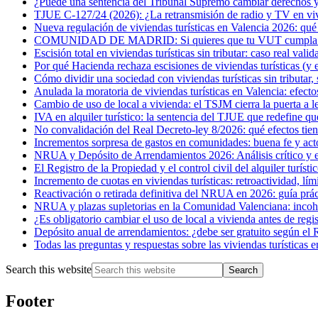
¿Puede una sentencia del Tribunal Supremo cambiar derechos ya
TJUE C-127/24 (2026): ¿La retransmisión de radio y TV en vivi
Nueva regulación de viviendas turísticas en Valencia 2026: qué
COMUNIDAD DE MADRID: Si quieres que tu VUT cumpla con 
Escisión total en viviendas turísticas sin tributar: caso real val
Por qué Hacienda rechaza escisiones de viviendas turísticas (y e
Cómo dividir una sociedad con viviendas turísticas sin tributar
Anulada la moratoria de viviendas turísticas en Valencia: efecto
Cambio de uso de local a vivienda: el TSJM cierra la puerta a l
IVA en alquiler turístico: la sentencia del TJUE que redefine q
No convalidación del Real Decreto-ley 8/2026: qué efectos tien
Incrementos sorpresa de gastos en comunidades: buena fe y act
NRUA y Depósito de Arrendamientos 2026: Análisis crítico y est
El Registro de la Propiedad y el control civil del alquiler turísti
Incremento de cuotas en viviendas turísticas: retroactividad, lím
Reactivación o retirada definitiva del NRUA en 2026: guía práct
NRUA y plazas supletorias en la Comunidad Valenciana: incohere
¿Es obligatorio cambiar el uso de local a vivienda antes de regi
Depósito anual de arrendamientos: ¿debe ser gratuito según e
Todas las preguntas y respuestas sobre las viviendas turísticas e
Search this website
Footer