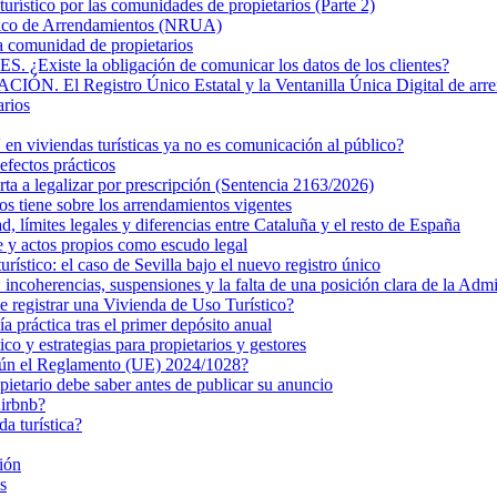
turístico por las comunidades de propietarios (Parte 2)
nico de Arrendamientos (NRUA)
la comunidad de propietarios
 la obligación de comunicar los datos de los clientes?
Registro Único Estatal y la Ventanilla Única Digital de arre
arios
n viviendas turísticas ya no es comunicación al público?
efectos prácticos
rta a legalizar por prescripción (Sentencia 2163/2026)
s tiene sobre los arrendamientos vigentes
ad, límites legales y diferencias entre Cataluña y el resto de España
e y actos propios como escudo legal
turístico: el caso de Sevilla bajo el nuevo registro único
ncoherencias, suspensiones y la falta de una posición clara de la Admi
de registrar una Vivienda de Uso Turístico?
 práctica tras el primer depósito anual
 y estrategias para propietarios y gestores
egún el Reglamento (UE) 2024/1028?
pietario debe saber antes de publicar su anuncio
Airbnb?
da turística?
ión
s