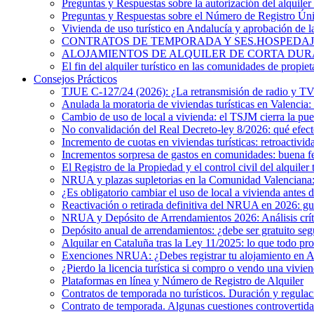
Preguntas y Respuestas sobre la autorización del alquiler 
Preguntas y Respuestas sobre el Número de Registro Ú
Vivienda de uso turístico en Andalucía y aprobación de 
CONTRATOS DE TEMPORADA Y SES.HOSPEDAJES. ¿Existe
ALOJAMIENTOS DE ALQUILER DE CORTA DURACIÓN. El 
El fin del alquiler turístico en las comunidades de propiet
Consejos Prácticos
TJUE C-127/24 (2026): ¿La retransmisión de radio y TV e
Anulada la moratoria de viviendas turísticas en Valencia: 
Cambio de uso de local a vivienda: el TSJM cierra la pue
No convalidación del Real Decreto-ley 8/2026: qué efecto
Incremento de cuotas en viviendas turísticas: retroactivid
Incrementos sorpresa de gastos en comunidades: buena f
El Registro de la Propiedad y el control civil del alquiler 
NRUA y plazas supletorias en la Comunidad Valenciana: i
¿Es obligatorio cambiar el uso de local a vivienda antes 
Reactivación o retirada definitiva del NRUA en 2026: guía
NRUA y Depósito de Arrendamientos 2026: Análisis crítico
Depósito anual de arrendamientos: ¿debe ser gratuito s
Alquilar en Cataluña tras la Ley 11/2025: lo que todo pro
Exenciones NRUA: ¿Debes registrar tu alojamiento en 
¿Pierdo la licencia turística si compro o vendo una vivien
Plataformas en línea y Número de Registro de Alquiler
Contratos de temporada no turísticos. Duración y regulac
Contrato de temporada. Algunas cuestiones controvertida