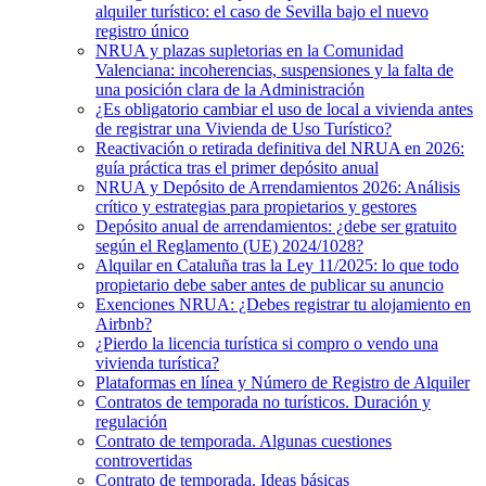
alquiler turístico: el caso de Sevilla bajo el nuevo
registro único
NRUA y plazas supletorias en la Comunidad
Valenciana: incoherencias, suspensiones y la falta de
una posición clara de la Administración
¿Es obligatorio cambiar el uso de local a vivienda antes
de registrar una Vivienda de Uso Turístico?
Reactivación o retirada definitiva del NRUA en 2026:
guía práctica tras el primer depósito anual
NRUA y Depósito de Arrendamientos 2026: Análisis
crítico y estrategias para propietarios y gestores
Depósito anual de arrendamientos: ¿debe ser gratuito
según el Reglamento (UE) 2024/1028?
Alquilar en Cataluña tras la Ley 11/2025: lo que todo
propietario debe saber antes de publicar su anuncio
Exenciones NRUA: ¿Debes registrar tu alojamiento en
Airbnb?
¿Pierdo la licencia turística si compro o vendo una
vivienda turística?
Plataformas en línea y Número de Registro de Alquiler
Contratos de temporada no turísticos. Duración y
regulación
Contrato de temporada. Algunas cuestiones
controvertidas
Contrato de temporada. Ideas básicas