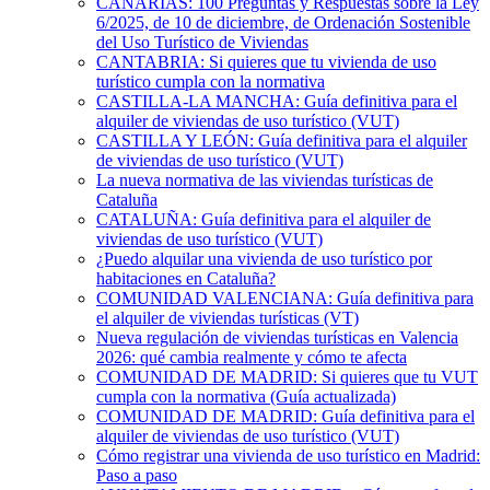
CANARIAS: 100 Preguntas y Respuestas sobre la Ley
6/2025, de 10 de diciembre, de Ordenación Sostenible
del Uso Turístico de Viviendas
CANTABRIA: Si quieres que tu vivienda de uso
turístico cumpla con la normativa
CASTILLA-LA MANCHA: Guía definitiva para el
alquiler de viviendas de uso turístico (VUT)
CASTILLA Y LEÓN: Guía definitiva para el alquiler
de viviendas de uso turístico (VUT)
La nueva normativa de las viviendas turísticas de
Cataluña
CATALUÑA: Guía definitiva para el alquiler de
viviendas de uso turístico (VUT)
¿Puedo alquilar una vivienda de uso turístico por
habitaciones en Cataluña?
COMUNIDAD VALENCIANA: Guía definitiva para
el alquiler de viviendas turísticas (VT)
Nueva regulación de viviendas turísticas en Valencia
2026: qué cambia realmente y cómo te afecta
COMUNIDAD DE MADRID: Si quieres que tu VUT
cumpla con la normativa (Guía actualizada)
COMUNIDAD DE MADRID: Guía definitiva para el
alquiler de viviendas de uso turístico (VUT)
Cómo registrar una vivienda de uso turístico en Madrid:
Paso a paso