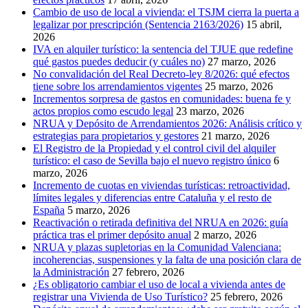
Cambio de uso de local a vivienda: el TSJM cierra la puerta a
legalizar por prescripción (Sentencia 2163/2026)
15 abril,
2026
IVA en alquiler turístico: la sentencia del TJUE que redefine
qué gastos puedes deducir (y cuáles no)
27 marzo, 2026
No convalidación del Real Decreto-ley 8/2026: qué efectos
tiene sobre los arrendamientos vigentes
25 marzo, 2026
Incrementos sorpresa de gastos en comunidades: buena fe y
actos propios como escudo legal
23 marzo, 2026
NRUA y Depósito de Arrendamientos 2026: Análisis crítico y
estrategias para propietarios y gestores
21 marzo, 2026
El Registro de la Propiedad y el control civil del alquiler
turístico: el caso de Sevilla bajo el nuevo registro único
6
marzo, 2026
Incremento de cuotas en viviendas turísticas: retroactividad,
límites legales y diferencias entre Cataluña y el resto de
España
5 marzo, 2026
Reactivación o retirada definitiva del NRUA en 2026: guía
práctica tras el primer depósito anual
2 marzo, 2026
NRUA y plazas supletorias en la Comunidad Valenciana:
incoherencias, suspensiones y la falta de una posición clara de
la Administración
27 febrero, 2026
¿Es obligatorio cambiar el uso de local a vivienda antes de
registrar una Vivienda de Uso Turístico?
25 febrero, 2026