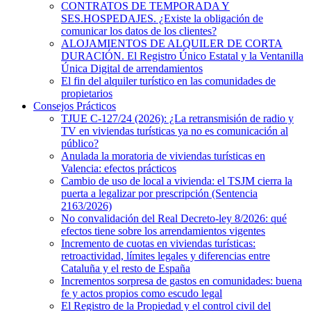
CONTRATOS DE TEMPORADA Y
SES.HOSPEDAJES. ¿Existe la obligación de
comunicar los datos de los clientes?
ALOJAMIENTOS DE ALQUILER DE CORTA
DURACIÓN. El Registro Único Estatal y la Ventanilla
Única Digital de arrendamientos
El fin del alquiler turístico en las comunidades de
propietarios
Consejos Prácticos
TJUE C-127/24 (2026): ¿La retransmisión de radio y
TV en viviendas turísticas ya no es comunicación al
público?
Anulada la moratoria de viviendas turísticas en
Valencia: efectos prácticos
Cambio de uso de local a vivienda: el TSJM cierra la
puerta a legalizar por prescripción (Sentencia
2163/2026)
No convalidación del Real Decreto-ley 8/2026: qué
efectos tiene sobre los arrendamientos vigentes
Incremento de cuotas en viviendas turísticas:
retroactividad, límites legales y diferencias entre
Cataluña y el resto de España
Incrementos sorpresa de gastos en comunidades: buena
fe y actos propios como escudo legal
El Registro de la Propiedad y el control civil del