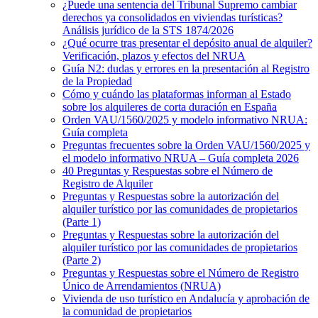
¿Puede una sentencia del Tribunal Supremo cambiar
derechos ya consolidados en viviendas turísticas?
Análisis jurídico de la STS 1874/2026
¿Qué ocurre tras presentar el depósito anual de alquiler?
Verificación, plazos y efectos del NRUA
Guía N2: dudas y errores en la presentación al Registro
de la Propiedad
Cómo y cuándo las plataformas informan al Estado
sobre los alquileres de corta duración en España
Orden VAU/1560/2025 y modelo informativo NRUA:
Guía completa
Preguntas frecuentes sobre la Orden VAU/1560/2025 y
el modelo informativo NRUA – Guía completa 2026
40 Preguntas y Respuestas sobre el Número de
Registro de Alquiler
Preguntas y Respuestas sobre la autorización del
alquiler turístico por las comunidades de propietarios
(Parte 1)
Preguntas y Respuestas sobre la autorización del
alquiler turístico por las comunidades de propietarios
(Parte 2)
Preguntas y Respuestas sobre el Número de Registro
Único de Arrendamientos (NRUA)
Vivienda de uso turístico en Andalucía y aprobación de
la comunidad de propietarios