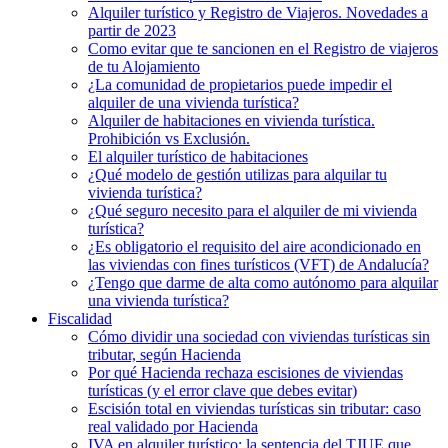
Alquiler turístico y Registro de Viajeros. Novedades a
partir de 2023
Como evitar que te sancionen en el Registro de viajeros
de tu Alojamiento
¿La comunidad de propietarios puede impedir el
alquiler de una vivienda turística?
Alquiler de habitaciones en vivienda turística.
Prohibición vs Exclusión.
El alquiler turístico de habitaciones
¿Qué modelo de gestión utilizas para alquilar tu
vivienda turística?
¿Qué seguro necesito para el alquiler de mi vivienda
turística?
¿Es obligatorio el requisito del aire acondicionado en
las viviendas con fines turísticos (VFT) de Andalucía?
¿Tengo que darme de alta como autónomo para alquilar
una vivienda turística?
Fiscalidad
Cómo dividir una sociedad con viviendas turísticas sin
tributar, según Hacienda
Por qué Hacienda rechaza escisiones de viviendas
turísticas (y el error clave que debes evitar)
Escisión total en viviendas turísticas sin tributar: caso
real validado por Hacienda
IVA en alquiler turístico: la sentencia del TJUE que