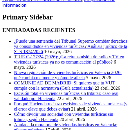
información
Primary Sidebar
ENTRADADAS RECIENTES
¿Puede una sentencia del Tribunal Supremo cambiar derechos
ya consolidados en viviendas turísticas? Análisis jurídico de la
STS 1874/2026
10 mayo, 2026
TJUE C-127/24 (2026): ¿La retransmisión de radio y TV en
viviendas turísticas ya no es comunicación al público?
6
mayo, 2026
Nueva regulación de viviendas turísticas en Valencia 2026:
qué cambia realmente y cómo te afecta
5 mayo, 2026
COMUNIDAD DE MADRID: Si quieres que tu VUT
cumpla con la normativa (Guía actualizada)
23 abril, 2026
Escisión total en viviendas turísticas sin tributar: caso real
validado por Hacienda
22 abril, 2026
Por qué Hacienda rechaza escisiones de viviendas turísticas (y
el error clave que debes evitar)
21 abril, 2026
Cómo dividir una sociedad con viviendas turísticas sin
tributar, según Hacienda
20 abril, 2026
Anulada la moratoria de viviendas turísticas en Valencia:
efectos prácticos
17 abril, 2026