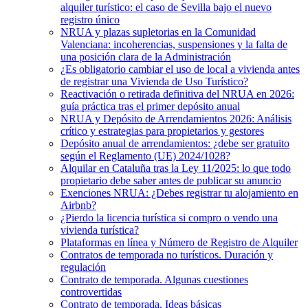
alquiler turístico: el caso de Sevilla bajo el nuevo
registro único
NRUA y plazas supletorias en la Comunidad
Valenciana: incoherencias, suspensiones y la falta de
una posición clara de la Administración
¿Es obligatorio cambiar el uso de local a vivienda antes
de registrar una Vivienda de Uso Turístico?
Reactivación o retirada definitiva del NRUA en 2026:
guía práctica tras el primer depósito anual
NRUA y Depósito de Arrendamientos 2026: Análisis
crítico y estrategias para propietarios y gestores
Depósito anual de arrendamientos: ¿debe ser gratuito
según el Reglamento (UE) 2024/1028?
Alquilar en Cataluña tras la Ley 11/2025: lo que todo
propietario debe saber antes de publicar su anuncio
Exenciones NRUA: ¿Debes registrar tu alojamiento en
Airbnb?
¿Pierdo la licencia turística si compro o vendo una
vivienda turística?
Plataformas en línea y Número de Registro de Alquiler
Contratos de temporada no turísticos. Duración y
regulación
Contrato de temporada. Algunas cuestiones
controvertidas
Contrato de temporada. Ideas básicas