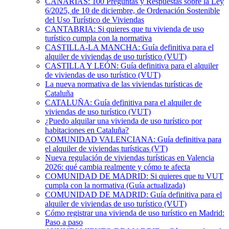
CANARIAS: 100 Preguntas y Respuestas sobre la Ley
6/2025, de 10 de diciembre, de Ordenación Sostenible
del Uso Turístico de Viviendas
CANTABRIA: Si quieres que tu vivienda de uso
turístico cumpla con la normativa
CASTILLA-LA MANCHA: Guía definitiva para el
alquiler de viviendas de uso turístico (VUT)
CASTILLA Y LEÓN: Guía definitiva para el alquiler
de viviendas de uso turístico (VUT)
La nueva normativa de las viviendas turísticas de
Cataluña
CATALUÑA: Guía definitiva para el alquiler de
viviendas de uso turístico (VUT)
¿Puedo alquilar una vivienda de uso turístico por
habitaciones en Cataluña?
COMUNIDAD VALENCIANA: Guía definitiva para
el alquiler de viviendas turísticas (VT)
Nueva regulación de viviendas turísticas en Valencia
2026: qué cambia realmente y cómo te afecta
COMUNIDAD DE MADRID: Si quieres que tu VUT
cumpla con la normativa (Guía actualizada)
COMUNIDAD DE MADRID: Guía definitiva para el
alquiler de viviendas de uso turístico (VUT)
Cómo registrar una vivienda de uso turístico en Madrid:
Paso a paso