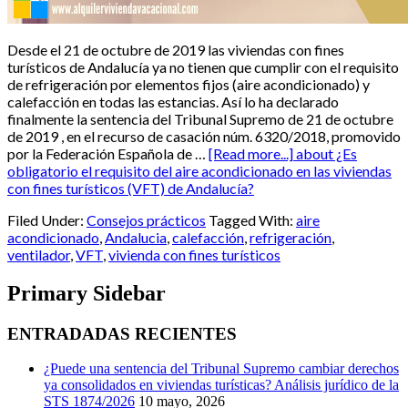
Desde el 21 de octubre de 2019 las viviendas con fines
turísticos de Andalucía ya no tienen que cumplir con el requisito
de refrigeración por elementos fijos (aire acondicionado) y
calefacción en todas las estancias. Así lo ha declarado
finalmente la sentencia del Tribunal Supremo de 21 de octubre
de 2019 , en el recurso de casación núm. 6320/2018, promovido
por la Federación Española de …
[Read more...]
about ¿Es
obligatorio el requisito del aire acondicionado en las viviendas
con fines turísticos (VFT) de Andalucía?
Filed Under:
Consejos prácticos
Tagged With:
aire
acondicionado
,
Andalucia
,
calefacción
,
refrigeración
,
ventilador
,
VFT
,
vivienda con fines turísticos
Primary Sidebar
ENTRADADAS RECIENTES
¿Puede una sentencia del Tribunal Supremo cambiar derechos
ya consolidados en viviendas turísticas? Análisis jurídico de la
STS 1874/2026
10 mayo, 2026