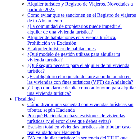
Alquiler turístico y Registro de Viajeros. Novedades a
partir de 2023
Como evitar que te sancionen en el Registro de viajeros
de tu Alojamiento
¿La comunidad de propietarios puede impedir el
alquiler de una vivienda turística?
Alquiler de habitaciones en vivienda turística.
Prohibición vs Exclusión.
El alquiler turístico de habitaciones
¿Qué modelo de gestión utilizas para alquilar tu
vivienda turística?
¿Qué seguro necesito para el alquiler de mi vivienda
turística?
¿Es obligatorio el requisito del aire acondicionado en
las viviendas con fines turísticos (VFT) de Andalucía?
¿Tengo que darme de alta como autónomo para alquilar
una vivienda turística?
Fiscalidad
Cómo dividir una sociedad con viviendas turísticas sin
tributar, según Hacienda
Por qué Hacienda rechaza escisiones de viviendas
turísticas (y el error clave que debes evitar)
Escisión total en viviendas turísticas sin tributar: caso
real validado por Hacienda
IVA en alquiler turístico: la sentencia del TJUE que