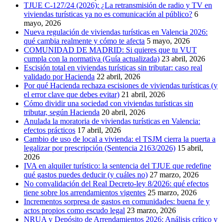
TJUE C-127/24 (2026): ¿La retransmisión de radio y TV en
viviendas turísticas ya no es comunicación al público?
6
mayo, 2026
Nueva regulación de viviendas turísticas en Valencia 2026:
qué cambia realmente y cómo te afecta
5 mayo, 2026
COMUNIDAD DE MADRID: Si quieres que tu VUT
cumpla con la normativa (Guía actualizada)
23 abril, 2026
Escisión total en viviendas turísticas sin tributar: caso real
validado por Hacienda
22 abril, 2026
Por qué Hacienda rechaza escisiones de viviendas turísticas (y
el error clave que debes evitar)
21 abril, 2026
Cómo dividir una sociedad con viviendas turísticas sin
tributar, según Hacienda
20 abril, 2026
Anulada la moratoria de viviendas turísticas en Valencia:
efectos prácticos
17 abril, 2026
Cambio de uso de local a vivienda: el TSJM cierra la puerta a
legalizar por prescripción (Sentencia 2163/2026)
15 abril,
2026
IVA en alquiler turístico: la sentencia del TJUE que redefine
qué gastos puedes deducir (y cuáles no)
27 marzo, 2026
No convalidación del Real Decreto-ley 8/2026: qué efectos
tiene sobre los arrendamientos vigentes
25 marzo, 2026
Incrementos sorpresa de gastos en comunidades: buena fe y
actos propios como escudo legal
23 marzo, 2026
NRUA y Depósito de Arrendamientos 2026: Análisis crítico y