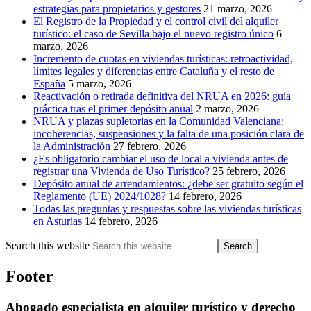
estrategias para propietarios y gestores
21 marzo, 2026
El Registro de la Propiedad y el control civil del alquiler
turístico: el caso de Sevilla bajo el nuevo registro único
6
marzo, 2026
Incremento de cuotas en viviendas turísticas: retroactividad,
límites legales y diferencias entre Cataluña y el resto de
España
5 marzo, 2026
Reactivación o retirada definitiva del NRUA en 2026: guía
práctica tras el primer depósito anual
2 marzo, 2026
NRUA y plazas supletorias en la Comunidad Valenciana:
incoherencias, suspensiones y la falta de una posición clara de
la Administración
27 febrero, 2026
¿Es obligatorio cambiar el uso de local a vivienda antes de
registrar una Vivienda de Uso Turístico?
25 febrero, 2026
Depósito anual de arrendamientos: ¿debe ser gratuito según el
Reglamento (UE) 2024/1028?
14 febrero, 2026
Todas las preguntas y respuestas sobre las viviendas turísticas
en Asturias
14 febrero, 2026
Search this website
Footer
Abogado especialista en alquiler turístico y derecho