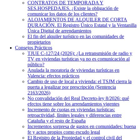
CONTRATOS DE TEMPORADA Y
SES.HOSPEDAJES. ¿Existe la obligación de
comunicar los datos de los clientes?
ALOJAMIENTOS DE ALQUILER DE CORTA
DURACIÓN. El Registro Único Estatal y la Ventanilla
Única Digital de arrendamientos
El fin del alquiler turístico en las comunidades de
propietarios
Consejos Prácticos
TJUE C-127/24 (2026): ¿La retransmisión de radio y
TV en viviendas turísticas ya no es comunicación al
público?
Anulada la moratoria de viviendas turísticas en
Valencia: efectos prácticos
Cambio de uso de local a vivienda: el TSJM cierra la
puerta a legalizar por prescripción (Sentencia
2163/2026)
No convalidación del Real Decreto-ley 8/2026: qué
efectos tiene sobre los arrendamientos vigentes
Incremento de cuotas en viviendas turísticas:
retroactividad, límites legales y diferencias entre
Cataluña y el resto de España
Incrementos sorpresa de gastos en comunidades: buena
fe y actos propios como escudo legal
El Registro de la Propiedad y el control civil del