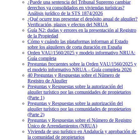
¿Puede una sentencia del Tribunal Supremo cambiar
derechos ya consolidados en viviendas turísticas?
Análisis jurídico de la STS 1874/2026
¿Qué ocurre tras presentar el depósito anual de alquiler?
Verificación, plazos y efectos del NRUA
Guía N2: dudas y errores en la presentación al Registro
de la Propiedad
Cómo y cuándo las plataformas informan al Estado
sobre los alquileres de corta duración en España
Orden VAU/1560/2025 y modelo informativo NRUA:
Guía completa
Preguntas frecuentes sobre la Orden VAU/1560/2025 y
el modelo informativo NRUA – Guía completa 2026
40 Preguntas y Respuestas sobre el Número de
Registro de Alquiler
Preguntas y Respuestas sobre la autorización del
alquiler turístico por las comunidades de propietarios
(Parte 1)
Preguntas y Respuestas sobre la autorización del
alquiler turístico por las comunidades de propietarios
(Parte 2)
Preguntas y Respuestas sobre el Número de Registro
Único de Arrendamientos (NRUA)
Vivienda de uso turístico en Andalucía y aprobación de
la comunidad de propietarios