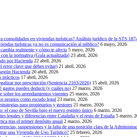
 consolidados en viviendas turísticas? Análisis jurídico de la STS 18
endas turísticas ya no es comunicación al público?
6 mayo, 2026
 cambia realmente y cómo te afecta
5 mayo, 2026
la normativa (Guía actualizada)
23 abril, 2026
idado por Hacienda
22 abril, 2026
l error clave que debes evitar)
21 abril, 2026
, según Hacienda
20 abril, 2026
s prácticos
17 abril, 2026
egalizar por prescripción (Sentencia 2163/2026)
15 abril, 2026
ué gastos puedes deducir (y cuáles no)
27 marzo, 2026
e sobre los arrendamientos vigentes
25 marzo, 2026
os propios como escudo legal
23 marzo, 2026
rategias para propietarios y gestores
21 marzo, 2026
co: el caso de Sevilla bajo el nuevo registro único
6 marzo, 2026
ites legales y diferencias entre Cataluña y el resto de España
5 marzo, 
ica tras el primer depósito anual
2 marzo, 2026
ncias, suspensiones y la falta de una posición clara de la Administra
strar una Vivienda de Uso Turístico?
25 febrero, 2026