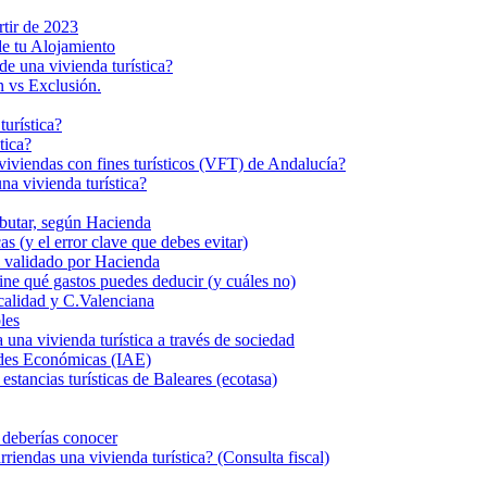
rtir de 2023
de tu Alojamiento
de una vivienda turística?
n vs Exclusión.
turística?
tica?
s viviendas con fines turísticos (VFT) de Andalucía?
a vivienda turística?
ributar, según Hacienda
s (y el error clave que debes evitar)
eal validado por Hacienda
fine qué gastos puedes deducir (y cuáles no)
calidad y C.Valenciana
les
 vivienda turística a través de sociedad
dades Económicas (IAE)
stancias turísticas de Baleares (ecotasa)
e deberías conocer
iendas una vivienda turística? (Consulta fiscal)