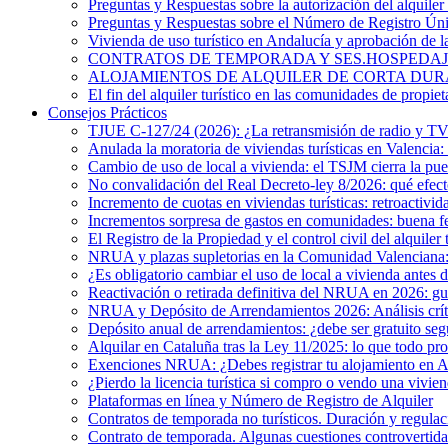
Preguntas y Respuestas sobre la autorización del alquiler 
Preguntas y Respuestas sobre el Número de Registro Ú
Vivienda de uso turístico en Andalucía y aprobación de 
CONTRATOS DE TEMPORADA Y SES.HOSPEDAJES. ¿Existe
ALOJAMIENTOS DE ALQUILER DE CORTA DURACIÓN. El 
El fin del alquiler turístico en las comunidades de propiet
Consejos Prácticos
TJUE C-127/24 (2026): ¿La retransmisión de radio y TV e
Anulada la moratoria de viviendas turísticas en Valencia: 
Cambio de uso de local a vivienda: el TSJM cierra la pue
No convalidación del Real Decreto-ley 8/2026: qué efecto
Incremento de cuotas en viviendas turísticas: retroactivid
Incrementos sorpresa de gastos en comunidades: buena f
El Registro de la Propiedad y el control civil del alquiler 
NRUA y plazas supletorias en la Comunidad Valenciana: i
¿Es obligatorio cambiar el uso de local a vivienda antes 
Reactivación o retirada definitiva del NRUA en 2026: guía
NRUA y Depósito de Arrendamientos 2026: Análisis crítico
Depósito anual de arrendamientos: ¿debe ser gratuito s
Alquilar en Cataluña tras la Ley 11/2025: lo que todo pro
Exenciones NRUA: ¿Debes registrar tu alojamiento en 
¿Pierdo la licencia turística si compro o vendo una vivien
Plataformas en línea y Número de Registro de Alquiler
Contratos de temporada no turísticos. Duración y regulac
Contrato de temporada. Algunas cuestiones controvertida