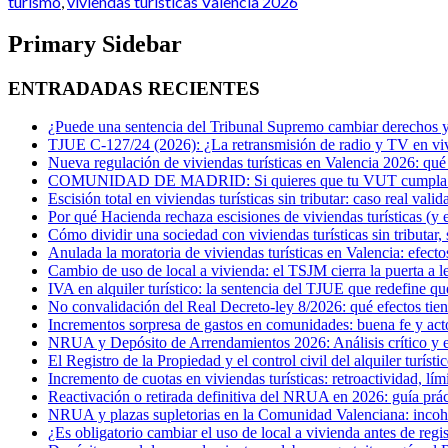
turismo
,
viviendas turísticas Valencia 2026
Primary Sidebar
ENTRADADAS RECIENTES
¿Puede una sentencia del Tribunal Supremo cambiar derechos ya
TJUE C-127/24 (2026): ¿La retransmisión de radio y TV en vivi
Nueva regulación de viviendas turísticas en Valencia 2026: qué
COMUNIDAD DE MADRID: Si quieres que tu VUT cumpla con 
Escisión total en viviendas turísticas sin tributar: caso real val
Por qué Hacienda rechaza escisiones de viviendas turísticas (y e
Cómo dividir una sociedad con viviendas turísticas sin tributar
Anulada la moratoria de viviendas turísticas en Valencia: efecto
Cambio de uso de local a vivienda: el TSJM cierra la puerta a l
IVA en alquiler turístico: la sentencia del TJUE que redefine q
No convalidación del Real Decreto-ley 8/2026: qué efectos tien
Incrementos sorpresa de gastos en comunidades: buena fe y act
NRUA y Depósito de Arrendamientos 2026: Análisis crítico y est
El Registro de la Propiedad y el control civil del alquiler turísti
Incremento de cuotas en viviendas turísticas: retroactividad, lím
Reactivación o retirada definitiva del NRUA en 2026: guía práct
NRUA y plazas supletorias en la Comunidad Valenciana: incohere
¿Es obligatorio cambiar el uso de local a vivienda antes de regi