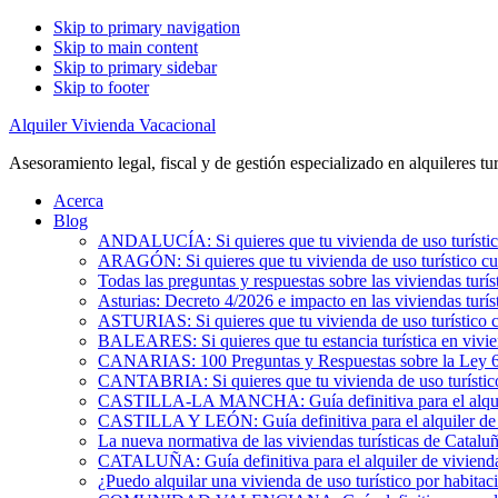
Skip to primary navigation
Skip to main content
Skip to primary sidebar
Skip to footer
Alquiler Vivienda Vacacional
Asesoramiento legal, fiscal y de gestión especializado en alquileres tur
Acerca
Blog
ANDALUCÍA: Si quieres que tu vivienda de uso turístic
ARAGÓN: Si quieres que tu vivienda de uso turístico cu
Todas las preguntas y respuestas sobre las viviendas turís
Asturias: Decreto 4/2026 e impacto en las viviendas turís
ASTURIAS: Si quieres que tu vivienda de uso turístico 
BALEARES: Si quieres que tu estancia turística en vivi
CANARIAS: 100 Preguntas y Respuestas sobre la Ley 6/2
CANTABRIA: Si quieres que tu vivienda de uso turístic
CASTILLA-LA MANCHA: Guía definitiva para el alquile
CASTILLA Y LEÓN: Guía definitiva para el alquiler de 
La nueva normativa de las viviendas turísticas de Catalu
CATALUÑA: Guía definitiva para el alquiler de vivienda
¿Puedo alquilar una vivienda de uso turístico por habita