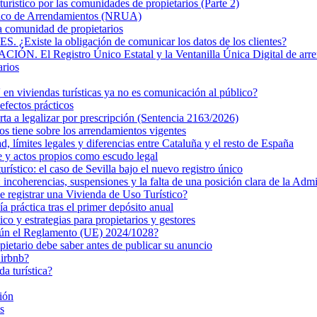
turístico por las comunidades de propietarios (Parte 2)
nico de Arrendamientos (NRUA)
la comunidad de propietarios
 la obligación de comunicar los datos de los clientes?
Registro Único Estatal y la Ventanilla Única Digital de arre
arios
n viviendas turísticas ya no es comunicación al público?
efectos prácticos
rta a legalizar por prescripción (Sentencia 2163/2026)
s tiene sobre los arrendamientos vigentes
ad, límites legales y diferencias entre Cataluña y el resto de España
e y actos propios como escudo legal
turístico: el caso de Sevilla bajo el nuevo registro único
ncoherencias, suspensiones y la falta de una posición clara de la Admi
de registrar una Vivienda de Uso Turístico?
 práctica tras el primer depósito anual
 y estrategias para propietarios y gestores
egún el Reglamento (UE) 2024/1028?
pietario debe saber antes de publicar su anuncio
Airbnb?
da turística?
ión
s