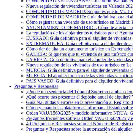
COMUNIDAD VALENCIANA: Guía definitiva para el alqu
Nueva regulación de viviendas turísticas en Valencia 20
COMUNIDAD DE MADRID: Si quieres que tu VUT cumpl
COMUNIDAD DE MADRID: Guía definitiva para el alquil
Cómo registrar una vivienda de uso turístico en Madrid: 
AYUNTAMIENTO DE MADRID: ¿Cómo te afecta la publicac
La regulación de los alojamientos turísticos por el Ayun
EUSKADI: Guía definitiva para el alquiler de viviendas (
EXTREMADURA: Guía definitiva para el alquiler de apa
Cómo dar de alta un apartamento turístico en Extremadur
GALICIA: Si quieres que tu vivienda de uso turístico cu
LA RIOJA: Guía definitiva para el alquiler de viviendas 
Nueva regulación de las viviendas de uso turístico en La
MURCIA: Guía definitiva para el alquiler de viviendas de
MURCIA: El alquiler turístico de las viviendas vacacion
PAIS VASCO: Guía definitiva para el alquiler de viviend
Preguntas y Respuestas
¿Puede una sentencia del Tribunal Supremo cambiar derec
¿Qué ocurre tras presentar el depósito anual de alquiler
Guía N2: dudas y errores en la presentación al Registro 
Cómo y cuándo las plataformas informan al Estado sobre 
Orden VAU/1560/2025 y modelo informativo NRUA: G
Preguntas frecuentes sobre la Orden VAU/1560/2025 y
40 Preguntas y Respuestas sobre el Número de Registro 
Preguntas y Respuestas sobre la autorización del alquiler 