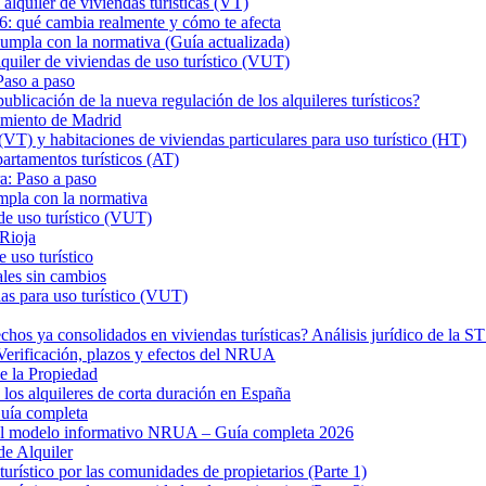
iler de viviendas turísticas (VT)
26: qué cambia realmente y cómo te afecta
a con la normativa (Guía actualizada)
er de viviendas de uso turístico (VUT)
Paso a paso
ión de la nueva regulación de los alquileres turísticos?
tamiento de Madrid
VT) y habitaciones de viviendas particulares para uso turístico (HT)
rtamentos turísticos (AT)
a: Paso a paso
mpla con la normativa
de uso turístico (VUT)
 Rioja
 uso turístico
ales sin cambios
as para uso turístico (VUT)
hos ya consolidados en viviendas turísticas? Análisis jurídico de la 
? Verificación, plazos y efectos del NRUA
de la Propiedad
los alquileres de corta duración en España
uía completa
 el modelo informativo NRUA – Guía completa 2026
de Alquiler
turístico por las comunidades de propietarios (Parte 1)