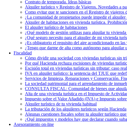
Contrato de temporada. Ideas básicas
Alquiler turístico y Registro de Viajeros. Novedades a pa
Como evitar que te sancionen en el Registro de viajeros 
¿La comunidad de propietarios puede impedir el alquiler 
Alquiler de habitaciones en vivienda turística. Prohibició
El alquiler turístico de habitaciones
¿Qué modelo de gestión utilizas para alquilar tu vivienda 
¿Qué seguro necesito para el alquiler de mi vivienda turís
¿Es obligatorio el requisito del aire acondicionado en la
¿Tengo que darme de alta como autónomo para alquilar un
Fiscalidad
Cómo dividir una sociedad con viviendas turísticas sin t
Por qué Hacienda rechaza escisiones de viviendas turística
Escisión total en viviendas turísticas sin tributar: caso r
IVA en alquiler turístico: la sentencia del TJUE que rede
Servicios de limpieza, Reparaciones y Conservación. Fis
La sociedad patrimonial para el arrendamiento de inmueb
CONSULTA FISCAL: Comunidad de bienes que alquila una
Alta de una vivienda turística en el Impuesto de Activi
Impuesto sobre el Valor Añadido (IVA) e Impuesto sobre e
Alquiler turístico de tu vivienda habitual
La tributación de los alquileres turísticos según Hacienda
Algunas cuestiones fiscales sobre tu alquiler turístico qu
¿Qué impuestos y modelos hay que declarar cuando subarr
Asesoramiento on-line