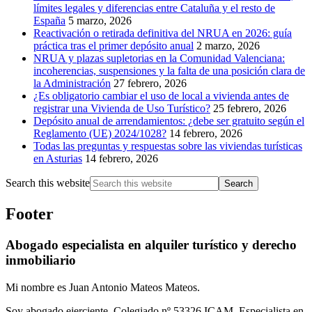
límites legales y diferencias entre Cataluña y el resto de
España
5 marzo, 2026
Reactivación o retirada definitiva del NRUA en 2026: guía
práctica tras el primer depósito anual
2 marzo, 2026
NRUA y plazas supletorias en la Comunidad Valenciana:
incoherencias, suspensiones y la falta de una posición clara de
la Administración
27 febrero, 2026
¿Es obligatorio cambiar el uso de local a vivienda antes de
registrar una Vivienda de Uso Turístico?
25 febrero, 2026
Depósito anual de arrendamientos: ¿debe ser gratuito según el
Reglamento (UE) 2024/1028?
14 febrero, 2026
Todas las preguntas y respuestas sobre las viviendas turísticas
en Asturias
14 febrero, 2026
Search this website
Footer
Abogado especialista en alquiler turístico y derecho
inmobiliario
Mi nombre es Juan Antonio Mateos Mateos.
Soy abogado ejerciente. Colegiado nº 53326 ICAM. Especialista en