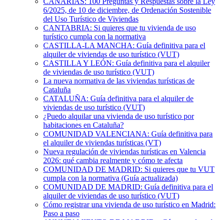
CANARIAS: 100 Preguntas y Respuestas sobre la Ley
6/2025, de 10 de diciembre, de Ordenación Sostenible
del Uso Turístico de Viviendas
CANTABRIA: Si quieres que tu vivienda de uso
turístico cumpla con la normativa
CASTILLA-LA MANCHA: Guía definitiva para el
alquiler de viviendas de uso turístico (VUT)
CASTILLA Y LEÓN: Guía definitiva para el alquiler
de viviendas de uso turístico (VUT)
La nueva normativa de las viviendas turísticas de
Cataluña
CATALUÑA: Guía definitiva para el alquiler de
viviendas de uso turístico (VUT)
¿Puedo alquilar una vivienda de uso turístico por
habitaciones en Cataluña?
COMUNIDAD VALENCIANA: Guía definitiva para
el alquiler de viviendas turísticas (VT)
Nueva regulación de viviendas turísticas en Valencia
2026: qué cambia realmente y cómo te afecta
COMUNIDAD DE MADRID: Si quieres que tu VUT
cumpla con la normativa (Guía actualizada)
COMUNIDAD DE MADRID: Guía definitiva para el
alquiler de viviendas de uso turístico (VUT)
Cómo registrar una vivienda de uso turístico en Madrid:
Paso a paso