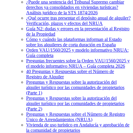
¿Puede una sentencia del Tribunal Supremo cambiar
derechos ya consolidados en viviendas turísticas?
Análisis jurídico de la STS 1874/2026
¿Qué ocurre tras presentar el depósito anual de alquiler?
Verificación, plazos y efectos del NRUA
Guía N2: dudas y errores en la presentación al Registro
de la Propiedad
Cómo y cuándo las plataformas informan al Estado
sobre los alquileres de corta duración en España
Orden VAU/1560/2025 y modelo informativo NRUA:
Guía completa
Preguntas frecuentes sobre la Orden VAU/1560/2025 y
el modelo informativo NRUA – Guía completa 2026
40 Preguntas y Respuestas sobre el Número de
Registro de Alquiler
Preguntas y Respuestas sobre la autorización del
alquiler turístico por las comunidades de propietarios
(Parte 1)
Preguntas y Respuestas sobre la autorización del
alquiler turístico por las comunidades de propietarios
(Parte 2)
Preguntas y Respuestas sobre el Número de Registro
Único de Arrendamientos (NRUA)
Vivienda de uso turístico en Andalucía y aprobación de
la comunidad de propietarios