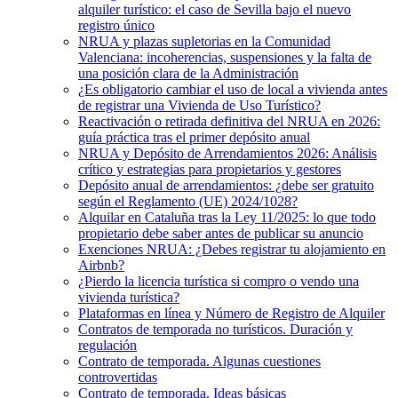
alquiler turístico: el caso de Sevilla bajo el nuevo
registro único
NRUA y plazas supletorias en la Comunidad
Valenciana: incoherencias, suspensiones y la falta de
una posición clara de la Administración
¿Es obligatorio cambiar el uso de local a vivienda antes
de registrar una Vivienda de Uso Turístico?
Reactivación o retirada definitiva del NRUA en 2026:
guía práctica tras el primer depósito anual
NRUA y Depósito de Arrendamientos 2026: Análisis
crítico y estrategias para propietarios y gestores
Depósito anual de arrendamientos: ¿debe ser gratuito
según el Reglamento (UE) 2024/1028?
Alquilar en Cataluña tras la Ley 11/2025: lo que todo
propietario debe saber antes de publicar su anuncio
Exenciones NRUA: ¿Debes registrar tu alojamiento en
Airbnb?
¿Pierdo la licencia turística si compro o vendo una
vivienda turística?
Plataformas en línea y Número de Registro de Alquiler
Contratos de temporada no turísticos. Duración y
regulación
Contrato de temporada. Algunas cuestiones
controvertidas
Contrato de temporada. Ideas básicas