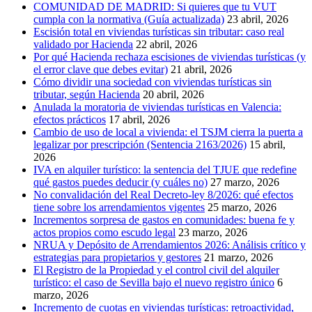
COMUNIDAD DE MADRID: Si quieres que tu VUT
cumpla con la normativa (Guía actualizada)
23 abril, 2026
Escisión total en viviendas turísticas sin tributar: caso real
validado por Hacienda
22 abril, 2026
Por qué Hacienda rechaza escisiones de viviendas turísticas (y
el error clave que debes evitar)
21 abril, 2026
Cómo dividir una sociedad con viviendas turísticas sin
tributar, según Hacienda
20 abril, 2026
Anulada la moratoria de viviendas turísticas en Valencia:
efectos prácticos
17 abril, 2026
Cambio de uso de local a vivienda: el TSJM cierra la puerta a
legalizar por prescripción (Sentencia 2163/2026)
15 abril,
2026
IVA en alquiler turístico: la sentencia del TJUE que redefine
qué gastos puedes deducir (y cuáles no)
27 marzo, 2026
No convalidación del Real Decreto-ley 8/2026: qué efectos
tiene sobre los arrendamientos vigentes
25 marzo, 2026
Incrementos sorpresa de gastos en comunidades: buena fe y
actos propios como escudo legal
23 marzo, 2026
NRUA y Depósito de Arrendamientos 2026: Análisis crítico y
estrategias para propietarios y gestores
21 marzo, 2026
El Registro de la Propiedad y el control civil del alquiler
turístico: el caso de Sevilla bajo el nuevo registro único
6
marzo, 2026
Incremento de cuotas en viviendas turísticas: retroactividad,