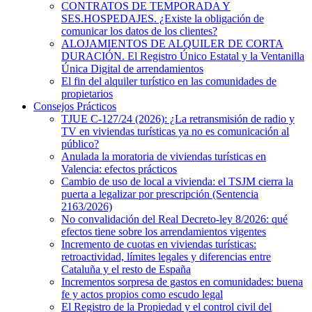
CONTRATOS DE TEMPORADA Y
SES.HOSPEDAJES. ¿Existe la obligación de
comunicar los datos de los clientes?
ALOJAMIENTOS DE ALQUILER DE CORTA
DURACIÓN. El Registro Único Estatal y la Ventanilla
Única Digital de arrendamientos
El fin del alquiler turístico en las comunidades de
propietarios
Consejos Prácticos
TJUE C-127/24 (2026): ¿La retransmisión de radio y
TV en viviendas turísticas ya no es comunicación al
público?
Anulada la moratoria de viviendas turísticas en
Valencia: efectos prácticos
Cambio de uso de local a vivienda: el TSJM cierra la
puerta a legalizar por prescripción (Sentencia
2163/2026)
No convalidación del Real Decreto-ley 8/2026: qué
efectos tiene sobre los arrendamientos vigentes
Incremento de cuotas en viviendas turísticas:
retroactividad, límites legales y diferencias entre
Cataluña y el resto de España
Incrementos sorpresa de gastos en comunidades: buena
fe y actos propios como escudo legal
El Registro de la Propiedad y el control civil del