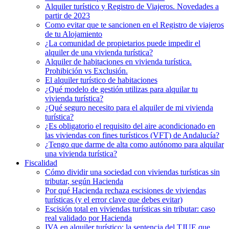
Alquiler turístico y Registro de Viajeros. Novedades a
partir de 2023
Como evitar que te sancionen en el Registro de viajeros
de tu Alojamiento
¿La comunidad de propietarios puede impedir el
alquiler de una vivienda turística?
Alquiler de habitaciones en vivienda turística.
Prohibición vs Exclusión.
El alquiler turístico de habitaciones
¿Qué modelo de gestión utilizas para alquilar tu
vivienda turística?
¿Qué seguro necesito para el alquiler de mi vivienda
turística?
¿Es obligatorio el requisito del aire acondicionado en
las viviendas con fines turísticos (VFT) de Andalucía?
¿Tengo que darme de alta como autónomo para alquilar
una vivienda turística?
Fiscalidad
Cómo dividir una sociedad con viviendas turísticas sin
tributar, según Hacienda
Por qué Hacienda rechaza escisiones de viviendas
turísticas (y el error clave que debes evitar)
Escisión total en viviendas turísticas sin tributar: caso
real validado por Hacienda
IVA en alquiler turístico: la sentencia del TJUE que