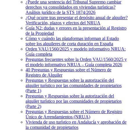
¿Puede una sentencia del Tribunal Supremo cambiar
derechos ya consolidados en viviendas turísticas?
Análisis jurídico de la STS 1874/2026
¿Qué ocurre tras presentar el depósito anual de alquiler?
Verificación, plazos y efectos del NRUA
Guía N2: dudas y errores en la presentación al Registro
de la Propiedad
Cómo y cuándo las plataformas informan al Estado
sobre los alquileres de corta duración en España
Orden VAU/1560/2025 y modelo informativo NRUA:
Guía completa
Preguntas frecuentes sobre la Orden VAU/1560/2025 y
el modelo informativo NRUA – Guía completa 2026
40 Preguntas y Respuestas sobre el Número de
Registro de Alquiler
Preguntas y Respuestas sobre la autorización del
alquiler turístico por las comunidades de propietarios
(Parte 1)
Preguntas y Respuestas sobre la autorización del
alquiler turístico por las comunidades de propietarios
(Parte 2)
Preguntas y Respuestas sobre el Número de Registro
Único de Arrendamientos (NRUA)
Vivienda de uso turístico en Andalucía y aprobación de
la comunidad de propietarios