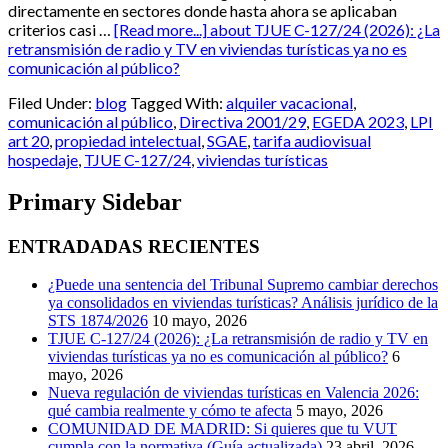
directamente en sectores donde hasta ahora se aplicaban
criterios casi …
[Read more...]
about TJUE C-127/24 (2026): ¿La
retransmisión de radio y TV en viviendas turísticas ya no es
comunicación al público?
Filed Under:
blog
Tagged With:
alquiler vacacional
,
comunicación al público
,
Directiva 2001/29
,
EGEDA 2023
,
LPI
art 20
,
propiedad intelectual
,
SGAE
,
tarifa audiovisual
hospedaje
,
TJUE C-127/24
,
viviendas turísticas
Primary Sidebar
ENTRADADAS RECIENTES
¿Puede una sentencia del Tribunal Supremo cambiar derechos
ya consolidados en viviendas turísticas? Análisis jurídico de la
STS 1874/2026
10 mayo, 2026
TJUE C-127/24 (2026): ¿La retransmisión de radio y TV en
viviendas turísticas ya no es comunicación al público?
6
mayo, 2026
Nueva regulación de viviendas turísticas en Valencia 2026:
qué cambia realmente y cómo te afecta
5 mayo, 2026
COMUNIDAD DE MADRID: Si quieres que tu VUT
cumpla con la normativa (Guía actualizada)
23 abril, 2026