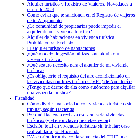
Alquiler turístico y Registro de Viajeros. Novedades a
partir de 2023
Como evitar que te sancionen en el Registro de viajeros
de tu Alojamiento
¿La comunidad de propietarios puede impedir el
alquiler de una vivienda turística?
Alquiler de habitaciones en vivienda turística.
Prohibición vs Exclusión.
El alquiler turístico de habitaciones
¿Qué modelo de gestión utilizas para alquilar tu
vivienda turística?
¿Qué seguro necesito para el alquiler de mi vivienda
turística?
¿Es obligatorio el requisito del aire acondicionado en
las viviendas con fines turísticos (VFT) de Andalucía?
¿Tengo que darme de alta como autónomo para alquilar
una vivienda turística?
Fiscalidad
Cómo dividir una sociedad con viviendas turísticas sin
tributar, según Hacienda
Por qué Hacienda rechaza escisiones de viviendas
turísticas (y el error clave que debes evitar)
Escisión total en viviendas turísticas sin tributar: caso
real validado por Hacienda
IVA en alquiler turístico: la sentencia del TJUE que