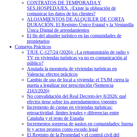
CONTRATOS DE TEMPORADA Y
SES.HOSPEDAJES. ¿Existe la obligación de
comunicar los datos de los clientes?
ALOJAMIENTOS DE ALQUILER DE CORTA
DURACIÓN. El Registro Único Estatal y la Ventanilla
Única Digital de arrendamientos
El fin del alquiler turístico en las comunidades de
propietarios
Consejos Prácticos
TJUE C-127/24 (2026): ¿La retransmisión de radio y
TV en viviendas turísticas ya no es comunicación al
público?
Anulada la moratoria de viviendas turísticas en
Valencia: efectos prácticos
Cambio de uso de local a vivienda: el TSJM cierra la
puerta a legalizar por prescripción (Sentencia
2163/2026)
No convalidación del Real Decreto-ley 8/2026: qué
efectos tiene sobre los arrendamientos vigentes
Incremento de cuotas en viviendas turísticas:
retroactividad, límites legales y diferencias entre
Cataluña y el resto de España
Incrementos sorpresa de gastos en comunidades: buena
fe y actos propios como escudo legal
El Registro de la Propiedad y el control civil del