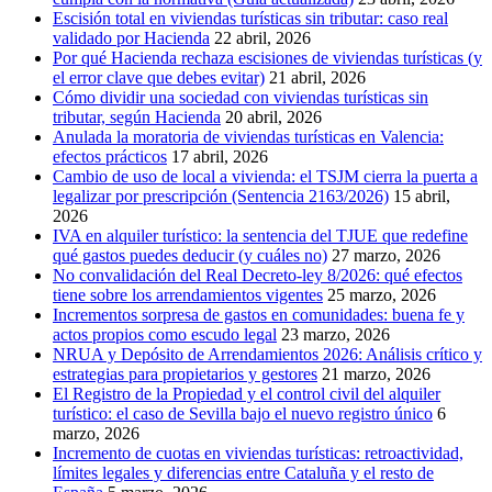
Escisión total en viviendas turísticas sin tributar: caso real
validado por Hacienda
22 abril, 2026
Por qué Hacienda rechaza escisiones de viviendas turísticas (y
el error clave que debes evitar)
21 abril, 2026
Cómo dividir una sociedad con viviendas turísticas sin
tributar, según Hacienda
20 abril, 2026
Anulada la moratoria de viviendas turísticas en Valencia:
efectos prácticos
17 abril, 2026
Cambio de uso de local a vivienda: el TSJM cierra la puerta a
legalizar por prescripción (Sentencia 2163/2026)
15 abril,
2026
IVA en alquiler turístico: la sentencia del TJUE que redefine
qué gastos puedes deducir (y cuáles no)
27 marzo, 2026
No convalidación del Real Decreto-ley 8/2026: qué efectos
tiene sobre los arrendamientos vigentes
25 marzo, 2026
Incrementos sorpresa de gastos en comunidades: buena fe y
actos propios como escudo legal
23 marzo, 2026
NRUA y Depósito de Arrendamientos 2026: Análisis crítico y
estrategias para propietarios y gestores
21 marzo, 2026
El Registro de la Propiedad y el control civil del alquiler
turístico: el caso de Sevilla bajo el nuevo registro único
6
marzo, 2026
Incremento de cuotas en viviendas turísticas: retroactividad,
límites legales y diferencias entre Cataluña y el resto de