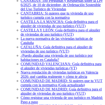
CANARIAS: 100 Preguntas y Respuestas sobre la Ley
6/2025, de 10 de diciembre, de Ordenación Sostenible
del Uso Turístico de Viviendas
CANTABRIA: Si quieres que tu vivienda de uso
turístico cumpla con la normativa
CASTILLA-LA MANCHA: Guía definitiva para el
alquiler de viviendas de uso turístico (VUT)
CASTILLA Y LEÓN: Guía definitiva para el alquiler
de viviendas de uso turístico (VUT)
La nueva normativa de las viviendas turísticas de
Cataluña
CATALUÑA: Guía definitiva para el alquiler de
viviendas de uso turístico (VUT)
¿Puedo alquilar una vivienda de uso turístico por
habitaciones en Cataluña?
COMUNIDAD VALENCIANA: Guía definitiva para
el alquiler de viviendas turísticas (VT)
Nueva regulación de viviendas turísticas en Valencia
2026: qué cambia realmente y cómo te afecta
COMUNIDAD DE MADRID: Si quieres que tu VUT
cumpla con la normativa (Guía actualizada)
COMUNIDAD DE MADRID: Guía definitiva para el
alquiler de viviendas de uso turístico (VUT)
Cómo registrar una vivienda de uso turístico en Madrid:
Paso a paso