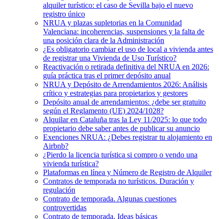
alquiler turístico: el caso de Sevilla bajo el nuevo
registro único
NRUA y plazas supletorias en la Comunidad
Valenciana: incoherencias, suspensiones y la falta de
una posición clara de la Administración
¿Es obligatorio cambiar el uso de local a vivienda antes
de registrar una Vivienda de Uso Turístico?
Reactivación o retirada definitiva del NRUA en 2026:
guía práctica tras el primer depósito anual
NRUA y Depósito de Arrendamientos 2026: Análisis
crítico y estrategias para propietarios y gestores
Depósito anual de arrendamientos: ¿debe ser gratuito
según el Reglamento (UE) 2024/1028?
Alquilar en Cataluña tras la Ley 11/2025: lo que todo
propietario debe saber antes de publicar su anuncio
Exenciones NRUA: ¿Debes registrar tu alojamiento en
Airbnb?
¿Pierdo la licencia turística si compro o vendo una
vivienda turística?
Plataformas en línea y Número de Registro de Alquiler
Contratos de temporada no turísticos. Duración y
regulación
Contrato de temporada. Algunas cuestiones
controvertidas
Contrato de temporada. Ideas básicas