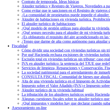
Contrato de temporada. Ideas básicas
Alquiler turístico y Registro de Viajeros. Novedades a pa
Como evitar que te sancionen en el Registro de viajeros 
¿La comunidad de propietarios puede impedir el alquiler 
Alquiler de habitaciones en vivienda turística. Prohibició
El alquiler turístico de habitaciones
¿Qué modelo de gestión utilizas para alquilar tu vivienda 
¿Qué seguro necesito para el alquiler de mi vivienda turís
¿Es obligatorio el requisito del aire acondicionado en la
¿Tengo que darme de alta como autónomo para alquilar un
Fiscalidad
Cómo dividir una sociedad con viviendas turísticas sin t
Por qué Hacienda rechaza escisiones de viviendas turística
Escisión total en viviendas turísticas sin tributar: caso r
IVA en alquiler turístico: la sentencia del TJUE que rede
Servicios de limpieza, Reparaciones y Conservación. Fis
La sociedad patrimonial para el arrendamiento de inmueb
CONSULTA FISCAL: Comunidad de bienes que alquila una
Alta de una vivienda turística en el Impuesto de Activi
Impuesto sobre el Valor Añadido (IVA) e Impuesto sobre e
Alquiler turístico de tu vivienda habitual
La tributación de los alquileres turísticos según Hacienda
Algunas cuestiones fiscales sobre tu alquiler turístico qu
¿Qué impuestos y modelos hay que declarar cuando subarr
Asesoramiento on-line