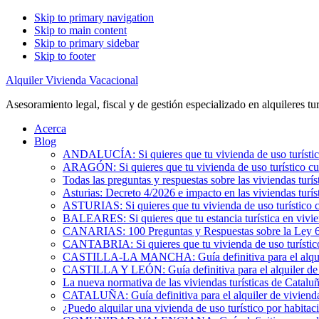
Skip to primary navigation
Skip to main content
Skip to primary sidebar
Skip to footer
Alquiler Vivienda Vacacional
Asesoramiento legal, fiscal y de gestión especializado en alquileres tur
Acerca
Blog
ANDALUCÍA: Si quieres que tu vivienda de uso turístic
ARAGÓN: Si quieres que tu vivienda de uso turístico cu
Todas las preguntas y respuestas sobre las viviendas turís
Asturias: Decreto 4/2026 e impacto en las viviendas turís
ASTURIAS: Si quieres que tu vivienda de uso turístico 
BALEARES: Si quieres que tu estancia turística en vivi
CANARIAS: 100 Preguntas y Respuestas sobre la Ley 6/2
CANTABRIA: Si quieres que tu vivienda de uso turístic
CASTILLA-LA MANCHA: Guía definitiva para el alquile
CASTILLA Y LEÓN: Guía definitiva para el alquiler de 
La nueva normativa de las viviendas turísticas de Catalu
CATALUÑA: Guía definitiva para el alquiler de vivienda
¿Puedo alquilar una vivienda de uso turístico por habita