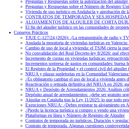
Preguntas y Respuestas sobre la autorización del alquiler 
Preguntas y Respuestas sobre el Número de Registro Ú
Vivienda de uso turístico en Andalucía y aprobación de 
CONTRATOS DE TEMPORADA Y SES.HOSPEDAJES. ¿Existe
ALOJAMIENTOS DE ALQUILER DE CORTA DURACIÓN. El 
El fin del alquiler turístico en las comunidades de propiet
Consejos Prácticos
TJUE C-127/24 (2026): ¿La retransmisión de radio y TV e
Anulada la moratoria de viviendas turísticas en Valencia: 
Cambio de uso de local a vivienda: el TSJM cierra la pue
No convalidación del Real Decreto-ley 8/2026: qué efecto
Incremento de cuotas en viviendas turísticas: retroactivid
Incrementos sorpresa de gastos en comunidades: buena f
El Registro de la Propiedad y el control civil del alquiler 
NRUA y plazas supletorias en la Comunidad Valenciana: i
¿Es obligatorio cambiar el uso de local a vivienda antes 
Reactivación o retirada definitiva del NRUA en 2026: guía
NRUA y Depósito de Arrendamientos 2026: Análisis crítico
Depósito anual de arrendamientos: ¿debe ser gratuito s
Alquilar en Cataluña tras la Ley 11/2025: lo que todo pro
Exenciones NRUA: ¿Debes registrar tu alojamiento en 
¿Pierdo la licencia turística si compro o vendo una vivien
Plataformas en línea y Número de Registro de Alquiler
Contratos de temporada no turísticos. Duración y regulac
Contrato de temporada. Algunas cuestiones controvertida