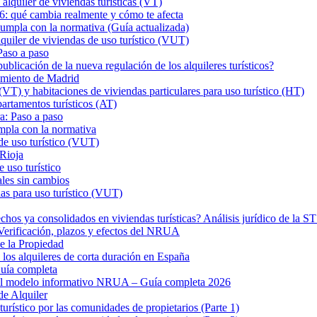
iler de viviendas turísticas (VT)
26: qué cambia realmente y cómo te afecta
a con la normativa (Guía actualizada)
er de viviendas de uso turístico (VUT)
Paso a paso
ión de la nueva regulación de los alquileres turísticos?
tamiento de Madrid
VT) y habitaciones de viviendas particulares para uso turístico (HT)
rtamentos turísticos (AT)
a: Paso a paso
mpla con la normativa
de uso turístico (VUT)
 Rioja
 uso turístico
ales sin cambios
as para uso turístico (VUT)
hos ya consolidados en viviendas turísticas? Análisis jurídico de la 
? Verificación, plazos y efectos del NRUA
de la Propiedad
los alquileres de corta duración en España
uía completa
 el modelo informativo NRUA – Guía completa 2026
de Alquiler
turístico por las comunidades de propietarios (Parte 1)