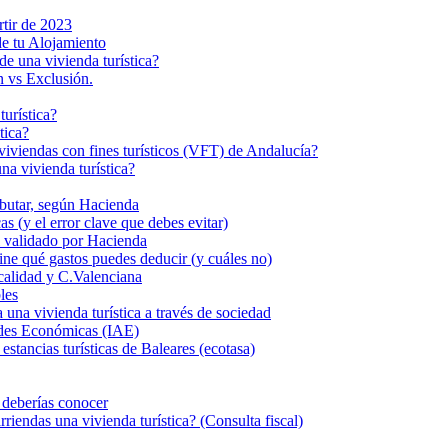
rtir de 2023
de tu Alojamiento
de una vivienda turística?
n vs Exclusión.
turística?
tica?
s viviendas con fines turísticos (VFT) de Andalucía?
a vivienda turística?
ributar, según Hacienda
s (y el error clave que debes evitar)
eal validado por Hacienda
fine qué gastos puedes deducir (y cuáles no)
calidad y C.Valenciana
les
 vivienda turística a través de sociedad
dades Económicas (IAE)
stancias turísticas de Baleares (ecotasa)
e deberías conocer
iendas una vivienda turística? (Consulta fiscal)