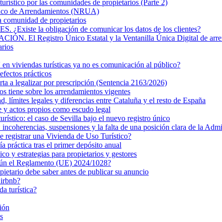
turístico por las comunidades de propietarios (Parte 2)
nico de Arrendamientos (NRUA)
la comunidad de propietarios
 la obligación de comunicar los datos de los clientes?
Registro Único Estatal y la Ventanilla Única Digital de arre
arios
n viviendas turísticas ya no es comunicación al público?
efectos prácticos
rta a legalizar por prescripción (Sentencia 2163/2026)
s tiene sobre los arrendamientos vigentes
ad, límites legales y diferencias entre Cataluña y el resto de España
e y actos propios como escudo legal
turístico: el caso de Sevilla bajo el nuevo registro único
ncoherencias, suspensiones y la falta de una posición clara de la Admi
de registrar una Vivienda de Uso Turístico?
 práctica tras el primer depósito anual
 y estrategias para propietarios y gestores
egún el Reglamento (UE) 2024/1028?
pietario debe saber antes de publicar su anuncio
Airbnb?
da turística?
ión
s