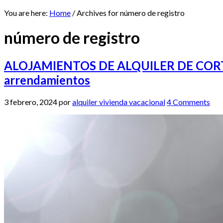
You are here:
Home
/
Archives for número de registro
número de registro
ALOJAMIENTOS DE ALQUILER DE CORTA DU
arrendamientos
3 febrero, 2024
por
alquiler vivienda vacacional
4 Comments