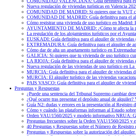
COMUNIDAD VALENCIANA: Guía definitiva para el alqu
Nueva regulación de viviendas turísticas en Valencia 20
COMUNIDAD DE MADRID: Si quieres que tu VUT cumpl
COMUNIDAD DE MADRID: Guía definitiva para el alquil
Cómo registrar una vivienda de uso turístico en Madrid: 
AYUNTAMIENTO DE MADRID: ¿Cómo te afecta la publicac
La regulación de los alojamientos turísticos por el Ayun
EUSKADI: Guía definitiva para el alquiler de viviendas (
EXTREMADURA: Guía definitiva para el alquiler de apa
Cómo dar de alta un apartamento turístico en Extremadur
GALICIA: Si quieres que tu vivienda de uso turístico cu
LA RIOJA: Guía definitiva para el alquiler de viviendas 
Nueva regulación de las viviendas de uso turístico en La
MURCIA: Guía definitiva para el alquiler de viviendas de
MURCIA: El alquiler turístico de las viviendas vacacion
PAIS VASCO: Guía definitiva para el alquiler de viviend
Preguntas y Respuestas
¿Puede una sentencia del Tribunal Supremo cambiar derec
¿Qué ocurre tras presentar el depósito anual de alquiler
Guía N2: dudas y errores en la presentación al Registro 
Cómo y cuándo las plataformas informan al Estado sobre 
Orden VAU/1560/2025 y modelo informativo NRUA: G
Preguntas frecuentes sobre la Orden VAU/1560/2025 y
40 Preguntas y Respuestas sobre el Número de Registro 
Preguntas y Respuestas sobre la autorización del alquiler 