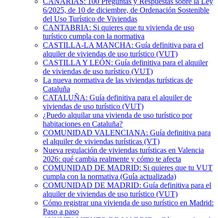
CANARIAS: 100 Preguntas y Respuestas sobre la Ley
6/2025, de 10 de diciembre, de Ordenación Sostenible
del Uso Turístico de Viviendas
CANTABRIA: Si quieres que tu vivienda de uso
turístico cumpla con la normativa
CASTILLA-LA MANCHA: Guía definitiva para el
alquiler de viviendas de uso turístico (VUT)
CASTILLA Y LEÓN: Guía definitiva para el alquiler
de viviendas de uso turístico (VUT)
La nueva normativa de las viviendas turísticas de
Cataluña
CATALUÑA: Guía definitiva para el alquiler de
viviendas de uso turístico (VUT)
¿Puedo alquilar una vivienda de uso turístico por
habitaciones en Cataluña?
COMUNIDAD VALENCIANA: Guía definitiva para
el alquiler de viviendas turísticas (VT)
Nueva regulación de viviendas turísticas en Valencia
2026: qué cambia realmente y cómo te afecta
COMUNIDAD DE MADRID: Si quieres que tu VUT
cumpla con la normativa (Guía actualizada)
COMUNIDAD DE MADRID: Guía definitiva para el
alquiler de viviendas de uso turístico (VUT)
Cómo registrar una vivienda de uso turístico en Madrid:
Paso a paso