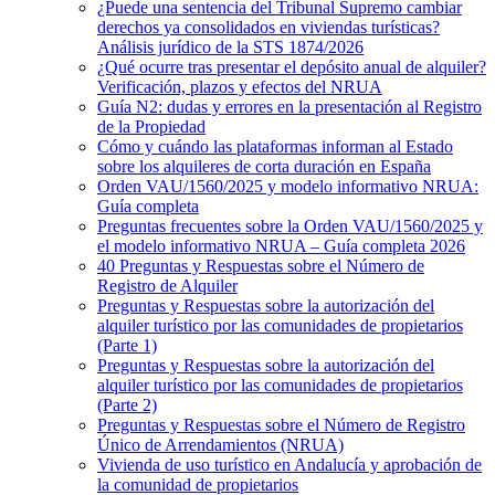
¿Puede una sentencia del Tribunal Supremo cambiar
derechos ya consolidados en viviendas turísticas?
Análisis jurídico de la STS 1874/2026
¿Qué ocurre tras presentar el depósito anual de alquiler?
Verificación, plazos y efectos del NRUA
Guía N2: dudas y errores en la presentación al Registro
de la Propiedad
Cómo y cuándo las plataformas informan al Estado
sobre los alquileres de corta duración en España
Orden VAU/1560/2025 y modelo informativo NRUA:
Guía completa
Preguntas frecuentes sobre la Orden VAU/1560/2025 y
el modelo informativo NRUA – Guía completa 2026
40 Preguntas y Respuestas sobre el Número de
Registro de Alquiler
Preguntas y Respuestas sobre la autorización del
alquiler turístico por las comunidades de propietarios
(Parte 1)
Preguntas y Respuestas sobre la autorización del
alquiler turístico por las comunidades de propietarios
(Parte 2)
Preguntas y Respuestas sobre el Número de Registro
Único de Arrendamientos (NRUA)
Vivienda de uso turístico en Andalucía y aprobación de
la comunidad de propietarios