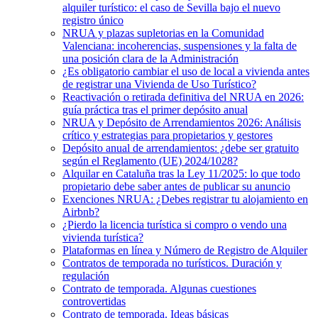
alquiler turístico: el caso de Sevilla bajo el nuevo
registro único
NRUA y plazas supletorias en la Comunidad
Valenciana: incoherencias, suspensiones y la falta de
una posición clara de la Administración
¿Es obligatorio cambiar el uso de local a vivienda antes
de registrar una Vivienda de Uso Turístico?
Reactivación o retirada definitiva del NRUA en 2026:
guía práctica tras el primer depósito anual
NRUA y Depósito de Arrendamientos 2026: Análisis
crítico y estrategias para propietarios y gestores
Depósito anual de arrendamientos: ¿debe ser gratuito
según el Reglamento (UE) 2024/1028?
Alquilar en Cataluña tras la Ley 11/2025: lo que todo
propietario debe saber antes de publicar su anuncio
Exenciones NRUA: ¿Debes registrar tu alojamiento en
Airbnb?
¿Pierdo la licencia turística si compro o vendo una
vivienda turística?
Plataformas en línea y Número de Registro de Alquiler
Contratos de temporada no turísticos. Duración y
regulación
Contrato de temporada. Algunas cuestiones
controvertidas
Contrato de temporada. Ideas básicas