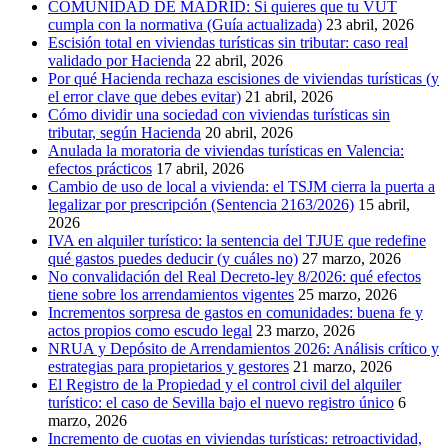
COMUNIDAD DE MADRID: Si quieres que tu VUT
cumpla con la normativa (Guía actualizada)
23 abril, 2026
Escisión total en viviendas turísticas sin tributar: caso real
validado por Hacienda
22 abril, 2026
Por qué Hacienda rechaza escisiones de viviendas turísticas (y
el error clave que debes evitar)
21 abril, 2026
Cómo dividir una sociedad con viviendas turísticas sin
tributar, según Hacienda
20 abril, 2026
Anulada la moratoria de viviendas turísticas en Valencia:
efectos prácticos
17 abril, 2026
Cambio de uso de local a vivienda: el TSJM cierra la puerta a
legalizar por prescripción (Sentencia 2163/2026)
15 abril,
2026
IVA en alquiler turístico: la sentencia del TJUE que redefine
qué gastos puedes deducir (y cuáles no)
27 marzo, 2026
No convalidación del Real Decreto-ley 8/2026: qué efectos
tiene sobre los arrendamientos vigentes
25 marzo, 2026
Incrementos sorpresa de gastos en comunidades: buena fe y
actos propios como escudo legal
23 marzo, 2026
NRUA y Depósito de Arrendamientos 2026: Análisis crítico y
estrategias para propietarios y gestores
21 marzo, 2026
El Registro de la Propiedad y el control civil del alquiler
turístico: el caso de Sevilla bajo el nuevo registro único
6
marzo, 2026
Incremento de cuotas en viviendas turísticas: retroactividad,