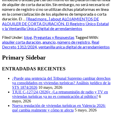
de alquiler de corta duración. Sin embargo, no será necesario el
número de registro si no se utilizan dichas plataformas en línea
en la comercialización de los alquileres de temporada o corta
duración. El …
[Read more...]
about ALOJAMIENTOS DE
ALQUILER DE CORTA DURACIÓN. El Registro Único Estatal
y la Ventanilla Única Digital de arrendamientos
Filed Under:
blog
,
Preguntas y Respuestas
Tagged With:
alquiler corta duración
,
anuncio
,
número de registro
,
Real
Decreto 1312/2024
,
ventanilla unica digital de arrendamientos
Primary Sidebar
ENTRADADAS RECIENTES
¿Puede una sentencia del Tribunal Supremo cambiar derechos
ya consolidados en viviendas turísticas? Análisis jurídico de la
STS 1874/2026
10 mayo, 2026
TJUE C-127/24 (2026): ¿La retransmisión de radio y TV en
viviendas turísticas ya no es comunicación al público?
6
mayo, 2026
Nueva regulación de viviendas turísticas en Valencia 2026:
qué cambia realmente y cómo te afecta
5 mayo, 2026