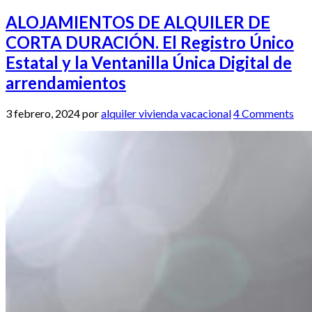
ALOJAMIENTOS DE ALQUILER DE
CORTA DURACIÓN. El Registro Único
Estatal y la Ventanilla Única Digital de
arrendamientos
3 febrero, 2024
por
alquiler vivienda vacacional
4 Comments