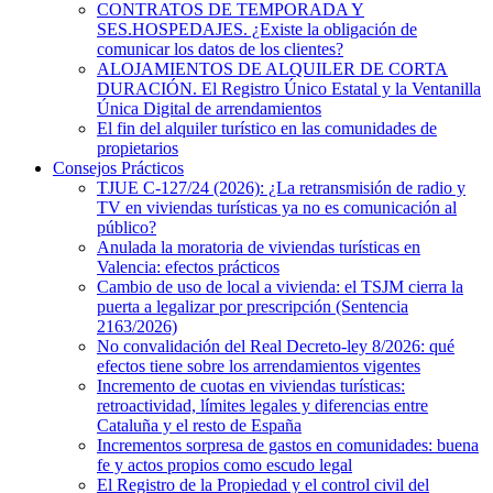
CONTRATOS DE TEMPORADA Y
SES.HOSPEDAJES. ¿Existe la obligación de
comunicar los datos de los clientes?
ALOJAMIENTOS DE ALQUILER DE CORTA
DURACIÓN. El Registro Único Estatal y la Ventanilla
Única Digital de arrendamientos
El fin del alquiler turístico en las comunidades de
propietarios
Consejos Prácticos
TJUE C-127/24 (2026): ¿La retransmisión de radio y
TV en viviendas turísticas ya no es comunicación al
público?
Anulada la moratoria de viviendas turísticas en
Valencia: efectos prácticos
Cambio de uso de local a vivienda: el TSJM cierra la
puerta a legalizar por prescripción (Sentencia
2163/2026)
No convalidación del Real Decreto-ley 8/2026: qué
efectos tiene sobre los arrendamientos vigentes
Incremento de cuotas en viviendas turísticas:
retroactividad, límites legales y diferencias entre
Cataluña y el resto de España
Incrementos sorpresa de gastos en comunidades: buena
fe y actos propios como escudo legal
El Registro de la Propiedad y el control civil del