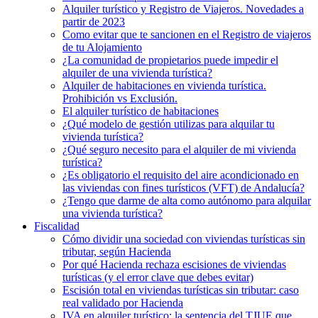
Alquiler turístico y Registro de Viajeros. Novedades a
partir de 2023
Como evitar que te sancionen en el Registro de viajeros
de tu Alojamiento
¿La comunidad de propietarios puede impedir el
alquiler de una vivienda turística?
Alquiler de habitaciones en vivienda turística.
Prohibición vs Exclusión.
El alquiler turístico de habitaciones
¿Qué modelo de gestión utilizas para alquilar tu
vivienda turística?
¿Qué seguro necesito para el alquiler de mi vivienda
turística?
¿Es obligatorio el requisito del aire acondicionado en
las viviendas con fines turísticos (VFT) de Andalucía?
¿Tengo que darme de alta como autónomo para alquilar
una vivienda turística?
Fiscalidad
Cómo dividir una sociedad con viviendas turísticas sin
tributar, según Hacienda
Por qué Hacienda rechaza escisiones de viviendas
turísticas (y el error clave que debes evitar)
Escisión total en viviendas turísticas sin tributar: caso
real validado por Hacienda
IVA en alquiler turístico: la sentencia del TJUE que