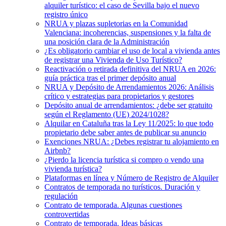
alquiler turístico: el caso de Sevilla bajo el nuevo
registro único
NRUA y plazas supletorias en la Comunidad
Valenciana: incoherencias, suspensiones y la falta de
una posición clara de la Administración
¿Es obligatorio cambiar el uso de local a vivienda antes
de registrar una Vivienda de Uso Turístico?
Reactivación o retirada definitiva del NRUA en 2026:
guía práctica tras el primer depósito anual
NRUA y Depósito de Arrendamientos 2026: Análisis
crítico y estrategias para propietarios y gestores
Depósito anual de arrendamientos: ¿debe ser gratuito
según el Reglamento (UE) 2024/1028?
Alquilar en Cataluña tras la Ley 11/2025: lo que todo
propietario debe saber antes de publicar su anuncio
Exenciones NRUA: ¿Debes registrar tu alojamiento en
Airbnb?
¿Pierdo la licencia turística si compro o vendo una
vivienda turística?
Plataformas en línea y Número de Registro de Alquiler
Contratos de temporada no turísticos. Duración y
regulación
Contrato de temporada. Algunas cuestiones
controvertidas
Contrato de temporada. Ideas básicas