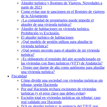
Alquiler turístico y Registro de Viajeros. Novedades a
partir de 2023
Como evitar que te sancionen en el Registro de viajeros
de tu Alojamiento
¿La comunidad de propietarios puede impedir el
alquiler de una vivienda turística?
Alquiler de habitaciones en vivienda turística.
Prohibición vs Exclusión.
El alquiler turístico de habitaciones
¿Qué modelo de gestión utilizas para alquilar tu
vivienda turística?
¿Qué seguro necesito para el alquiler de mi vivienda
turística?
¿Es obligatorio el requisito del aire acondicionado en
las viviendas con fines turísticos (VFT) de Andalucía?
¿Tengo que darme de alta como autónomo para alquilar
una vivienda turística?
Fiscalidad
Cómo dividir una sociedad con viviendas turísticas sin
tributar, según Hacienda
Por qué Hacienda rechaza escisiones de viviendas
turísticas (y el error clave que debes evitar)
Escisión total en viviendas turísticas sin tributar: caso
real validado por Hacienda
IVA en alquiler turístico: la sentencia del TJUE que