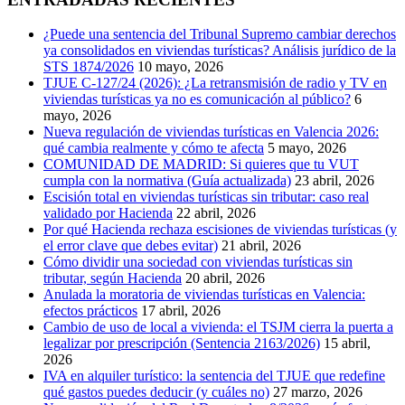
¿Puede una sentencia del Tribunal Supremo cambiar derechos
ya consolidados en viviendas turísticas? Análisis jurídico de la
STS 1874/2026
10 mayo, 2026
TJUE C-127/24 (2026): ¿La retransmisión de radio y TV en
viviendas turísticas ya no es comunicación al público?
6
mayo, 2026
Nueva regulación de viviendas turísticas en Valencia 2026:
qué cambia realmente y cómo te afecta
5 mayo, 2026
COMUNIDAD DE MADRID: Si quieres que tu VUT
cumpla con la normativa (Guía actualizada)
23 abril, 2026
Escisión total en viviendas turísticas sin tributar: caso real
validado por Hacienda
22 abril, 2026
Por qué Hacienda rechaza escisiones de viviendas turísticas (y
el error clave que debes evitar)
21 abril, 2026
Cómo dividir una sociedad con viviendas turísticas sin
tributar, según Hacienda
20 abril, 2026
Anulada la moratoria de viviendas turísticas en Valencia:
efectos prácticos
17 abril, 2026
Cambio de uso de local a vivienda: el TSJM cierra la puerta a
legalizar por prescripción (Sentencia 2163/2026)
15 abril,
2026
IVA en alquiler turístico: la sentencia del TJUE que redefine
qué gastos puedes deducir (y cuáles no)
27 marzo, 2026