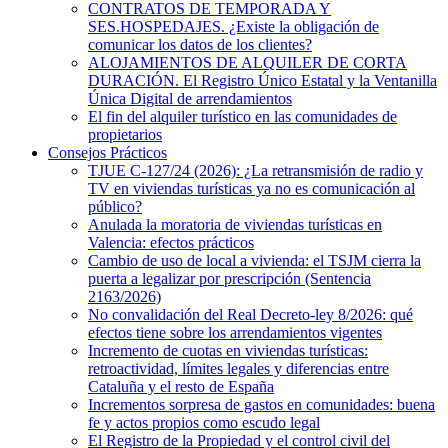
CONTRATOS DE TEMPORADA Y
SES.HOSPEDAJES. ¿Existe la obligación de
comunicar los datos de los clientes?
ALOJAMIENTOS DE ALQUILER DE CORTA
DURACIÓN. El Registro Único Estatal y la Ventanilla
Única Digital de arrendamientos
El fin del alquiler turístico en las comunidades de
propietarios
Consejos Prácticos
TJUE C-127/24 (2026): ¿La retransmisión de radio y
TV en viviendas turísticas ya no es comunicación al
público?
Anulada la moratoria de viviendas turísticas en
Valencia: efectos prácticos
Cambio de uso de local a vivienda: el TSJM cierra la
puerta a legalizar por prescripción (Sentencia
2163/2026)
No convalidación del Real Decreto-ley 8/2026: qué
efectos tiene sobre los arrendamientos vigentes
Incremento de cuotas en viviendas turísticas:
retroactividad, límites legales y diferencias entre
Cataluña y el resto de España
Incrementos sorpresa de gastos en comunidades: buena
fe y actos propios como escudo legal
El Registro de la Propiedad y el control civil del