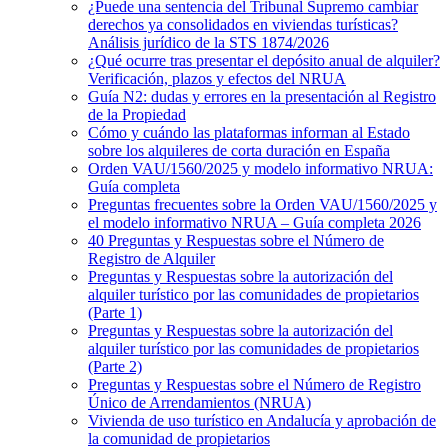
¿Puede una sentencia del Tribunal Supremo cambiar
derechos ya consolidados en viviendas turísticas?
Análisis jurídico de la STS 1874/2026
¿Qué ocurre tras presentar el depósito anual de alquiler?
Verificación, plazos y efectos del NRUA
Guía N2: dudas y errores en la presentación al Registro
de la Propiedad
Cómo y cuándo las plataformas informan al Estado
sobre los alquileres de corta duración en España
Orden VAU/1560/2025 y modelo informativo NRUA:
Guía completa
Preguntas frecuentes sobre la Orden VAU/1560/2025 y
el modelo informativo NRUA – Guía completa 2026
40 Preguntas y Respuestas sobre el Número de
Registro de Alquiler
Preguntas y Respuestas sobre la autorización del
alquiler turístico por las comunidades de propietarios
(Parte 1)
Preguntas y Respuestas sobre la autorización del
alquiler turístico por las comunidades de propietarios
(Parte 2)
Preguntas y Respuestas sobre el Número de Registro
Único de Arrendamientos (NRUA)
Vivienda de uso turístico en Andalucía y aprobación de
la comunidad de propietarios