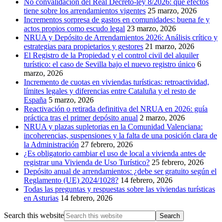
No convalidación del Real Decreto-ley 8/2026: qué efectos
tiene sobre los arrendamientos vigentes
25 marzo, 2026
Incrementos sorpresa de gastos en comunidades: buena fe y
actos propios como escudo legal
23 marzo, 2026
NRUA y Depósito de Arrendamientos 2026: Análisis crítico y
estrategias para propietarios y gestores
21 marzo, 2026
El Registro de la Propiedad y el control civil del alquiler
turístico: el caso de Sevilla bajo el nuevo registro único
6
marzo, 2026
Incremento de cuotas en viviendas turísticas: retroactividad,
límites legales y diferencias entre Cataluña y el resto de
España
5 marzo, 2026
Reactivación o retirada definitiva del NRUA en 2026: guía
práctica tras el primer depósito anual
2 marzo, 2026
NRUA y plazas supletorias en la Comunidad Valenciana:
incoherencias, suspensiones y la falta de una posición clara de
la Administración
27 febrero, 2026
¿Es obligatorio cambiar el uso de local a vivienda antes de
registrar una Vivienda de Uso Turístico?
25 febrero, 2026
Depósito anual de arrendamientos: ¿debe ser gratuito según el
Reglamento (UE) 2024/1028?
14 febrero, 2026
Todas las preguntas y respuestas sobre las viviendas turísticas
en Asturias
14 febrero, 2026
Search this website