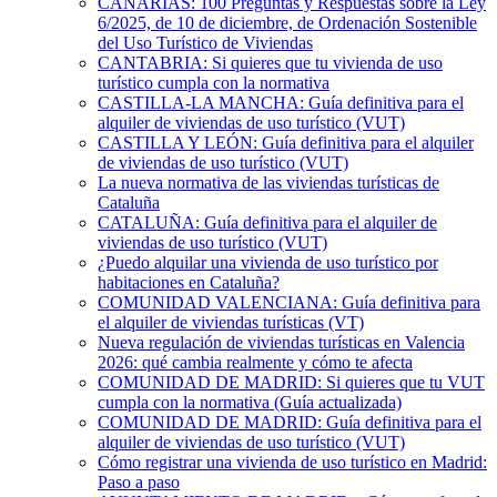
CANARIAS: 100 Preguntas y Respuestas sobre la Ley
6/2025, de 10 de diciembre, de Ordenación Sostenible
del Uso Turístico de Viviendas
CANTABRIA: Si quieres que tu vivienda de uso
turístico cumpla con la normativa
CASTILLA-LA MANCHA: Guía definitiva para el
alquiler de viviendas de uso turístico (VUT)
CASTILLA Y LEÓN: Guía definitiva para el alquiler
de viviendas de uso turístico (VUT)
La nueva normativa de las viviendas turísticas de
Cataluña
CATALUÑA: Guía definitiva para el alquiler de
viviendas de uso turístico (VUT)
¿Puedo alquilar una vivienda de uso turístico por
habitaciones en Cataluña?
COMUNIDAD VALENCIANA: Guía definitiva para
el alquiler de viviendas turísticas (VT)
Nueva regulación de viviendas turísticas en Valencia
2026: qué cambia realmente y cómo te afecta
COMUNIDAD DE MADRID: Si quieres que tu VUT
cumpla con la normativa (Guía actualizada)
COMUNIDAD DE MADRID: Guía definitiva para el
alquiler de viviendas de uso turístico (VUT)
Cómo registrar una vivienda de uso turístico en Madrid:
Paso a paso