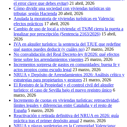
el error clave que debes evitar)
21 abril, 2026
Cómo dividir una sociedad con viviendas turísticas sin
tributar, según Hacienda
20 abril, 2026
Anulada la moratoria de viviendas turísticas en Valencia:
efectos prácticos
17 abril, 2026
Cambio de uso de local a vivienda: el TSJM cierra la puerta a
legalizar por prescripción (Sentencia 2163/2026)
15 abril,
2026
IVA en alquiler turístico: la sentencia del TJUE que redefine
qué gastos puedes deducir (y cuáles no)
27 marzo, 2026
No convalidación del Real Decreto-ley 8/2026: qué efectos
tiene sobre los arrendamientos vigentes
25 marzo, 2026
Incrementos sorpresa de gastos en comunidades: buena fe y
actos propios como escudo legal
23 marzo, 2026
NRUA y Depósito de Arrendamientos 2026: Análisis crítico y
estrategias para propietarios y gestores
21 marzo, 2026
El Registro de la Propiedad y el control civil del alquiler
turístico: el caso de Sevilla bajo el nuevo registro único
6
marzo, 2026
Incremento de cuotas en viviendas turísticas: retroactividad,
límites legales y diferencias entre Cataluña y el resto de
España
5 marzo, 2026
Reactivación o retirada definitiva del NRUA en 2026: guía
práctica tras el primer depósito anual
2 marzo, 2026
NRUA y plazas supletorias en la Comunidad Valenciana: