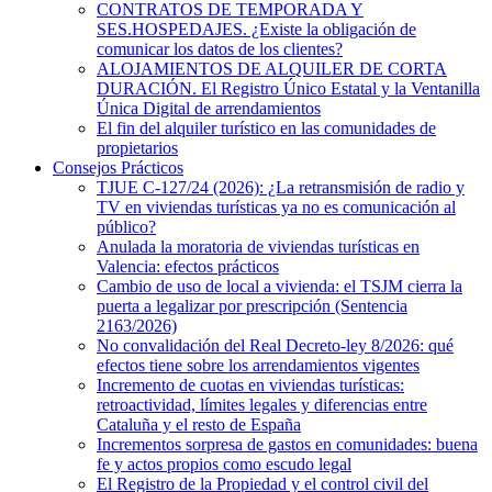
CONTRATOS DE TEMPORADA Y
SES.HOSPEDAJES. ¿Existe la obligación de
comunicar los datos de los clientes?
ALOJAMIENTOS DE ALQUILER DE CORTA
DURACIÓN. El Registro Único Estatal y la Ventanilla
Única Digital de arrendamientos
El fin del alquiler turístico en las comunidades de
propietarios
Consejos Prácticos
TJUE C-127/24 (2026): ¿La retransmisión de radio y
TV en viviendas turísticas ya no es comunicación al
público?
Anulada la moratoria de viviendas turísticas en
Valencia: efectos prácticos
Cambio de uso de local a vivienda: el TSJM cierra la
puerta a legalizar por prescripción (Sentencia
2163/2026)
No convalidación del Real Decreto-ley 8/2026: qué
efectos tiene sobre los arrendamientos vigentes
Incremento de cuotas en viviendas turísticas:
retroactividad, límites legales y diferencias entre
Cataluña y el resto de España
Incrementos sorpresa de gastos en comunidades: buena
fe y actos propios como escudo legal
El Registro de la Propiedad y el control civil del