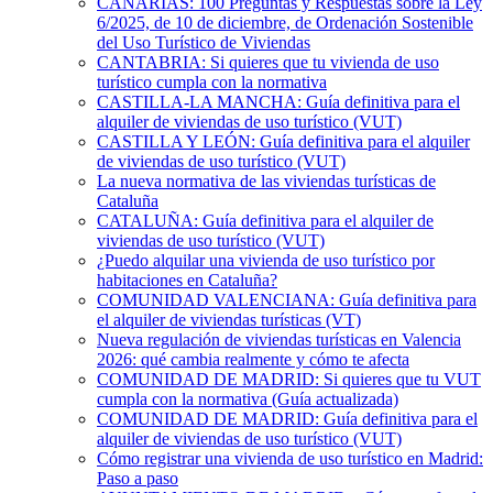
CANARIAS: 100 Preguntas y Respuestas sobre la Ley
6/2025, de 10 de diciembre, de Ordenación Sostenible
del Uso Turístico de Viviendas
CANTABRIA: Si quieres que tu vivienda de uso
turístico cumpla con la normativa
CASTILLA-LA MANCHA: Guía definitiva para el
alquiler de viviendas de uso turístico (VUT)
CASTILLA Y LEÓN: Guía definitiva para el alquiler
de viviendas de uso turístico (VUT)
La nueva normativa de las viviendas turísticas de
Cataluña
CATALUÑA: Guía definitiva para el alquiler de
viviendas de uso turístico (VUT)
¿Puedo alquilar una vivienda de uso turístico por
habitaciones en Cataluña?
COMUNIDAD VALENCIANA: Guía definitiva para
el alquiler de viviendas turísticas (VT)
Nueva regulación de viviendas turísticas en Valencia
2026: qué cambia realmente y cómo te afecta
COMUNIDAD DE MADRID: Si quieres que tu VUT
cumpla con la normativa (Guía actualizada)
COMUNIDAD DE MADRID: Guía definitiva para el
alquiler de viviendas de uso turístico (VUT)
Cómo registrar una vivienda de uso turístico en Madrid:
Paso a paso