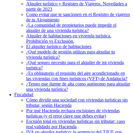
Alquiler turístico y Registro de Viajeros. Novedades a
partir de 2023
Como evitar que te sancionen en el Registro de viajeros
de tu Alojamiento
¿La comunidad de propietarios puede impedir el
alquiler de una vivienda turística?
Alquiler de habitaciones en vivienda turística.
Prohibición vs Exclusión.
El alquiler turístico de habitaciones
¿Qué modelo de gestión utilizas para alquilar tu
vivienda turística?
¿Qué seguro necesito para el alquiler de mi vivienda
turística?
¿Es obligatorio el requisito del aire acondicionado en
las viviendas con fines turísticos (VFT) de Andalucía?
¿Tengo que darme de alta como autónomo para alquilar
una vivienda turística?
Fiscalidad
Cómo dividir una sociedad con viviendas turísticas sin
tributar, según Hacienda
Por qué Hacienda rechaza escisiones de viviendas
turísticas (y el error clave que debes evitar)
Escisión total en viviendas turísticas sin tributar: caso
real validado por Hacienda
IVA en alquiler turístico: la sentencia del TJUE que