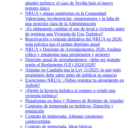
alquiler turístico: el caso de Sevilla bajo el nuevo
registro único
NRUA y plazas supletorias en la Comunidad
Valenciana: incoherencias, suspensiones y la falta de
una posición clara de la Administración
¿Es obligatorio cambiar el uso de local a vivienda antes
de registrar una Vivienda de Uso Turístico?
Reactivación o retirada definitiva del NRUA en 2026:
guía práctica tras el primer depósito anual
NRUA y Depósito de Arrendamientos 2026: Análisis
crítico y estrategias para propietarios y gestores
Depósito anual de arrendamientos: ¿debe ser gratuito
según el Reglamento (UE) 2024/1028?
Alquilar en Cataluña tras la Ley 11/2025: lo que todo
propietario debe saber antes de publicar su anuncio
Exenciones NRUA: ¿Debes registrar tu alojamiento en
Airbnb?
¿Pierdo la licencia turística si compro o vendo una
vivienda turística?
Plataformas en línea y Número de Registro de Alquiler
Contratos de temporada no turísticos. Duración y
regulación
Contrato de temporada. Algunas cuestiones
controvertidas
Contrato de temporada. Ideas básicas