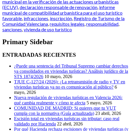
municipal en la verificación de las actuaciones urbanísticas
(ECUV)
,
declaración responsable de renovación
,
informe
municipal de compatibilidad urbanística para el uso turístico
favorable
,
infracciones
,
inscripción
,
Registro de Turismo de la
Comunidad Valenciana
,
requisitos legales
,
responsabilidad
,
sanciones
,
vivienda de uso turístico
Primary Sidebar
ENTRADADAS RECIENTES
¿Puede una sentencia del Tribunal Supremo cambiar derechos
ya consolidados en viviendas turísticas? Análisis jurídico de la
STS 1874/2026
10 mayo, 2026
TJUE C-127/24 (2026): ¿La retransmisión de radio y TV en
viviendas turísticas ya no es comunicación al público?
6
mayo, 2026
Nueva regulación de viviendas turísticas en Valencia 2026:
qué cambia realmente y cómo te afecta
5 mayo, 2026
COMUNIDAD DE MADRID: Si quieres que tu VUT
cumpla con la normativa (Guía actualizada)
23 abril, 2026
Escisión total en viviendas turísticas sin tributar: caso real
validado por Hacienda
22 abril, 2026
Por qué Hacienda rechaza escisiones de viviendas turísticas (y