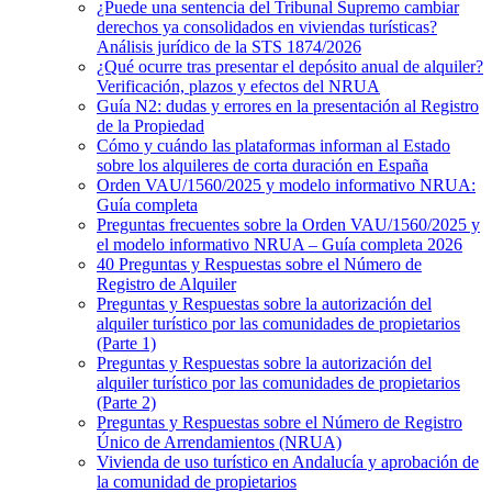
¿Puede una sentencia del Tribunal Supremo cambiar
derechos ya consolidados en viviendas turísticas?
Análisis jurídico de la STS 1874/2026
¿Qué ocurre tras presentar el depósito anual de alquiler?
Verificación, plazos y efectos del NRUA
Guía N2: dudas y errores en la presentación al Registro
de la Propiedad
Cómo y cuándo las plataformas informan al Estado
sobre los alquileres de corta duración en España
Orden VAU/1560/2025 y modelo informativo NRUA:
Guía completa
Preguntas frecuentes sobre la Orden VAU/1560/2025 y
el modelo informativo NRUA – Guía completa 2026
40 Preguntas y Respuestas sobre el Número de
Registro de Alquiler
Preguntas y Respuestas sobre la autorización del
alquiler turístico por las comunidades de propietarios
(Parte 1)
Preguntas y Respuestas sobre la autorización del
alquiler turístico por las comunidades de propietarios
(Parte 2)
Preguntas y Respuestas sobre el Número de Registro
Único de Arrendamientos (NRUA)
Vivienda de uso turístico en Andalucía y aprobación de
la comunidad de propietarios