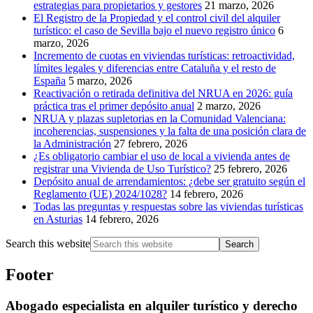
estrategias para propietarios y gestores
21 marzo, 2026
El Registro de la Propiedad y el control civil del alquiler
turístico: el caso de Sevilla bajo el nuevo registro único
6
marzo, 2026
Incremento de cuotas en viviendas turísticas: retroactividad,
límites legales y diferencias entre Cataluña y el resto de
España
5 marzo, 2026
Reactivación o retirada definitiva del NRUA en 2026: guía
práctica tras el primer depósito anual
2 marzo, 2026
NRUA y plazas supletorias en la Comunidad Valenciana:
incoherencias, suspensiones y la falta de una posición clara de
la Administración
27 febrero, 2026
¿Es obligatorio cambiar el uso de local a vivienda antes de
registrar una Vivienda de Uso Turístico?
25 febrero, 2026
Depósito anual de arrendamientos: ¿debe ser gratuito según el
Reglamento (UE) 2024/1028?
14 febrero, 2026
Todas las preguntas y respuestas sobre las viviendas turísticas
en Asturias
14 febrero, 2026
Search this website
Footer
Abogado especialista en alquiler turístico y derecho