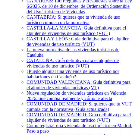
CANARIAS: 100 Preguntas y Respuestas sobre la Ley
6/2025, de 10 de diciembre, de Ordenación Sostenible
del Uso Turístico de Viviendas
CANTABRIA: Si quieres que tu vivienda de uso
turístico cumpla con la normativa
CASTILLA-LA MANCHA: Guía definitiva para el
alquiler de viviendas de uso turístico (VUT)
CASTILLA Y LEÓN: Guía definitiva para el alquiler
de viviendas de uso turístico (VUT)
La nueva normativa de las viviendas turísticas de
Cataluña
CATALUÑA: Guía definitiva para el alquiler de
viviendas de uso turístico (VUT)
¿Puedo alquilar una vivienda de uso turístico por
habitaciones en Cataluña?
COMUNIDAD VALENCIANA: Guía definitiva para
el alquiler de viviendas turísticas (VT)
Nueva regulación de viviendas turísticas en Valencia
2026: qué cambia realmente y cómo te afecta
COMUNIDAD DE MADRID: Si quieres que tu VUT
cumpla con la normativa (Guía actualizada)
COMUNIDAD DE MADRID: Guía definitiva para el
alquiler de viviendas de uso turístico (VUT)
Cómo registrar una vivienda de uso turístico en Madrid:
Paso a paso