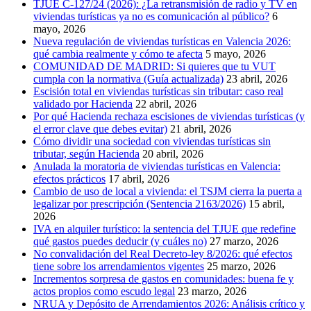
TJUE C-127/24 (2026): ¿La retransmisión de radio y TV en
viviendas turísticas ya no es comunicación al público?
6
mayo, 2026
Nueva regulación de viviendas turísticas en Valencia 2026:
qué cambia realmente y cómo te afecta
5 mayo, 2026
COMUNIDAD DE MADRID: Si quieres que tu VUT
cumpla con la normativa (Guía actualizada)
23 abril, 2026
Escisión total en viviendas turísticas sin tributar: caso real
validado por Hacienda
22 abril, 2026
Por qué Hacienda rechaza escisiones de viviendas turísticas (y
el error clave que debes evitar)
21 abril, 2026
Cómo dividir una sociedad con viviendas turísticas sin
tributar, según Hacienda
20 abril, 2026
Anulada la moratoria de viviendas turísticas en Valencia:
efectos prácticos
17 abril, 2026
Cambio de uso de local a vivienda: el TSJM cierra la puerta a
legalizar por prescripción (Sentencia 2163/2026)
15 abril,
2026
IVA en alquiler turístico: la sentencia del TJUE que redefine
qué gastos puedes deducir (y cuáles no)
27 marzo, 2026
No convalidación del Real Decreto-ley 8/2026: qué efectos
tiene sobre los arrendamientos vigentes
25 marzo, 2026
Incrementos sorpresa de gastos en comunidades: buena fe y
actos propios como escudo legal
23 marzo, 2026
NRUA y Depósito de Arrendamientos 2026: Análisis crítico y