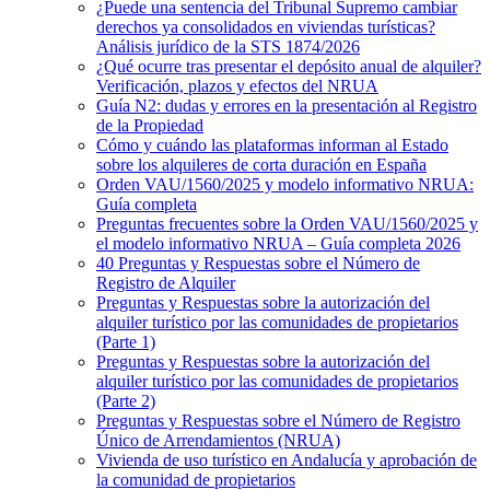
¿Puede una sentencia del Tribunal Supremo cambiar
derechos ya consolidados en viviendas turísticas?
Análisis jurídico de la STS 1874/2026
¿Qué ocurre tras presentar el depósito anual de alquiler?
Verificación, plazos y efectos del NRUA
Guía N2: dudas y errores en la presentación al Registro
de la Propiedad
Cómo y cuándo las plataformas informan al Estado
sobre los alquileres de corta duración en España
Orden VAU/1560/2025 y modelo informativo NRUA:
Guía completa
Preguntas frecuentes sobre la Orden VAU/1560/2025 y
el modelo informativo NRUA – Guía completa 2026
40 Preguntas y Respuestas sobre el Número de
Registro de Alquiler
Preguntas y Respuestas sobre la autorización del
alquiler turístico por las comunidades de propietarios
(Parte 1)
Preguntas y Respuestas sobre la autorización del
alquiler turístico por las comunidades de propietarios
(Parte 2)
Preguntas y Respuestas sobre el Número de Registro
Único de Arrendamientos (NRUA)
Vivienda de uso turístico en Andalucía y aprobación de
la comunidad de propietarios