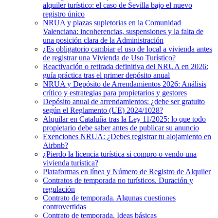
alquiler turístico: el caso de Sevilla bajo el nuevo
registro único
NRUA y plazas supletorias en la Comunidad
Valenciana: incoherencias, suspensiones y la falta de
una posición clara de la Administración
¿Es obligatorio cambiar el uso de local a vivienda antes
de registrar una Vivienda de Uso Turístico?
Reactivación o retirada definitiva del NRUA en 2026:
guía práctica tras el primer depósito anual
NRUA y Depósito de Arrendamientos 2026: Análisis
crítico y estrategias para propietarios y gestores
Depósito anual de arrendamientos: ¿debe ser gratuito
según el Reglamento (UE) 2024/1028?
Alquilar en Cataluña tras la Ley 11/2025: lo que todo
propietario debe saber antes de publicar su anuncio
Exenciones NRUA: ¿Debes registrar tu alojamiento en
Airbnb?
¿Pierdo la licencia turística si compro o vendo una
vivienda turística?
Plataformas en línea y Número de Registro de Alquiler
Contratos de temporada no turísticos. Duración y
regulación
Contrato de temporada. Algunas cuestiones
controvertidas
Contrato de temporada. Ideas básicas