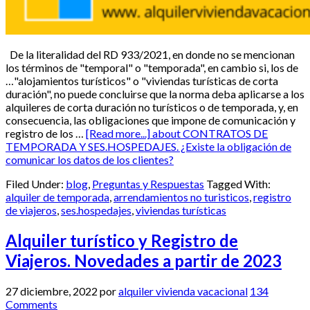
De la literalidad del RD 933/2021, en donde no se mencionan
los términos de "temporal" o "temporada", en cambio si, los de
…"alojamientos turísticos" o "viviendas turísticas de corta
duración", no puede concluirse que la norma deba aplicarse a los
alquileres de corta duración no turísticos o de temporada, y, en
consecuencia, las obligaciones que impone de comunicación y
registro de los …
[Read more...]
about CONTRATOS DE
TEMPORADA Y SES.HOSPEDAJES. ¿Existe la obligación de
comunicar los datos de los clientes?
Filed Under:
blog
,
Preguntas y Respuestas
Tagged With:
alquiler de temporada
,
arrendamientos no turisticos
,
registro
de viajeros
,
ses.hospedajes
,
viviendas turísticas
Alquiler turístico y Registro de
Viajeros. Novedades a partir de 2023
27 diciembre, 2022
por
alquiler vivienda vacacional
134
Comments