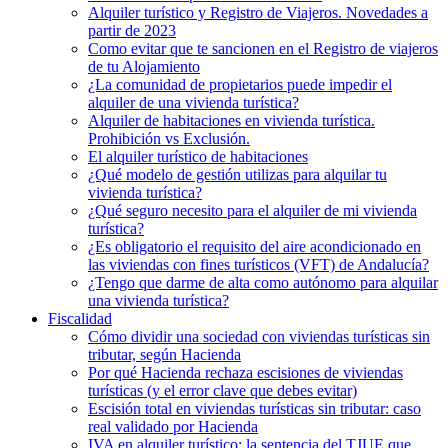
Alquiler turístico y Registro de Viajeros. Novedades a
partir de 2023
Como evitar que te sancionen en el Registro de viajeros
de tu Alojamiento
¿La comunidad de propietarios puede impedir el
alquiler de una vivienda turística?
Alquiler de habitaciones en vivienda turística.
Prohibición vs Exclusión.
El alquiler turístico de habitaciones
¿Qué modelo de gestión utilizas para alquilar tu
vivienda turística?
¿Qué seguro necesito para el alquiler de mi vivienda
turística?
¿Es obligatorio el requisito del aire acondicionado en
las viviendas con fines turísticos (VFT) de Andalucía?
¿Tengo que darme de alta como autónomo para alquilar
una vivienda turística?
Fiscalidad
Cómo dividir una sociedad con viviendas turísticas sin
tributar, según Hacienda
Por qué Hacienda rechaza escisiones de viviendas
turísticas (y el error clave que debes evitar)
Escisión total en viviendas turísticas sin tributar: caso
real validado por Hacienda
IVA en alquiler turístico: la sentencia del TJUE que