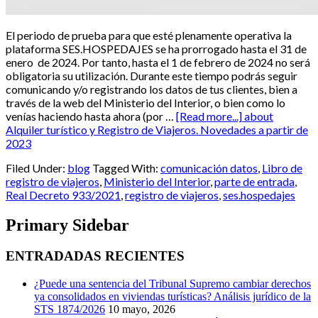
El periodo de prueba para que esté plenamente operativa la
plataforma SES.HOSPEDAJES se ha prorrogado hasta el 31 de
enero de 2024. Por tanto, hasta el 1 de febrero de 2024 no será
obligatoria su utilización. Durante este tiempo podrás seguir
comunicando y/o registrando los datos de tus clientes, bien a
través de la web del Ministerio del Interior, o bien como lo
venías haciendo hasta ahora (por …
[Read more...]
about
Alquiler turístico y Registro de Viajeros. Novedades a partir de
2023
Filed Under:
blog
Tagged With:
comunicación datos
,
Libro de
registro de viajeros
,
Ministerio del Interior
,
parte de entrada
,
Real Decreto 933/2021
,
registro de viajeros
,
ses.hospedajes
Primary Sidebar
ENTRADADAS RECIENTES
¿Puede una sentencia del Tribunal Supremo cambiar derechos
ya consolidados en viviendas turísticas? Análisis jurídico de la
STS 1874/2026
10 mayo, 2026