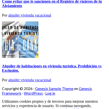
Como evitar que te sancionen en el Registro de viajeros de tu
Alojamiento
Por
alquiler vivienda vacacional
Alquiler de habitaciones en vivienda turística. Prohibición vs
Exclusión.
Por
alquiler vivienda vacacional
Copyright © 2026 ·
Genesis Sample Theme
en
Genesis
Framework
·
WordPress
·
Log in
Utilizamos cookies propios y de terceros para mejorar nuestros
servicios y experiencia de usuario. Si continua navegando,