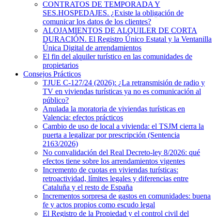
CONTRATOS DE TEMPORADA Y
SES.HOSPEDAJES. ¿Existe la obligación de
comunicar los datos de los clientes?
ALOJAMIENTOS DE ALQUILER DE CORTA
DURACIÓN. El Registro Único Estatal y la Ventanilla
Única Digital de arrendamientos
El fin del alquiler turístico en las comunidades de
propietarios
Consejos Prácticos
TJUE C-127/24 (2026): ¿La retransmisión de radio y
TV en viviendas turísticas ya no es comunicación al
público?
Anulada la moratoria de viviendas turísticas en
Valencia: efectos prácticos
Cambio de uso de local a vivienda: el TSJM cierra la
puerta a legalizar por prescripción (Sentencia
2163/2026)
No convalidación del Real Decreto-ley 8/2026: qué
efectos tiene sobre los arrendamientos vigentes
Incremento de cuotas en viviendas turísticas:
retroactividad, límites legales y diferencias entre
Cataluña y el resto de España
Incrementos sorpresa de gastos en comunidades: buena
fe y actos propios como escudo legal
El Registro de la Propiedad y el control civil del