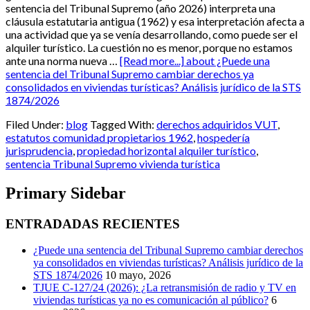
sentencia del Tribunal Supremo (año 2026) interpreta una
cláusula estatutaria antigua (1962) y esa interpretación afecta a
una actividad que ya se venía desarrollando, como puede ser el
alquiler turístico. La cuestión no es menor, porque no estamos
ante una norma nueva …
[Read more...]
about ¿Puede una
sentencia del Tribunal Supremo cambiar derechos ya
consolidados en viviendas turísticas? Análisis jurídico de la STS
1874/2026
Filed Under:
blog
Tagged With:
derechos adquiridos VUT
,
estatutos comunidad propietarios 1962
,
hospedería
jurisprudencia
,
propiedad horizontal alquiler turístico
,
sentencia Tribunal Supremo vivienda turística
Primary Sidebar
ENTRADADAS RECIENTES
¿Puede una sentencia del Tribunal Supremo cambiar derechos
ya consolidados en viviendas turísticas? Análisis jurídico de la
STS 1874/2026
10 mayo, 2026
TJUE C-127/24 (2026): ¿La retransmisión de radio y TV en
viviendas turísticas ya no es comunicación al público?
6