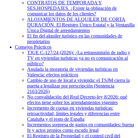
CONTRATOS DE TEMPORADA Y
SES.HOSPEDAJES. ¿Existe la obligación de
comunicar los datos de los clientes?
ALOJAMIENTOS DE ALQUILER DE CORTA
DURACIÓN. El Registro Único Estatal y la Ventanilla
Única Digital de arrendamientos
El fin del alquiler turístico en las comunidades de
propietarios
Consejos Prácticos
TJUE C-127/24 (2026): ¿La retransmisión de radio y
TV en viviendas turísticas ya no es comunicación al
público?
Anulada la moratoria de viviendas turísticas en
Valencia: efectos prácticos
Cambio de uso de local a vivienda: el TSJM cierra la
puerta a legalizar por prescripción (Sentencia
2163/2026)
No convalidación del Real Decreto-ley 8/2026: qué
efectos tiene sobre los arrendamientos vigentes
Incremento de cuotas en viviendas turísticas:
retroactividad, límites legales y diferencias entre
Cataluña y el resto de España
Incrementos sorpresa de gastos en comunidades: buena
fe y actos propios como escudo legal
El Registro de la Propiedad y el control civil del