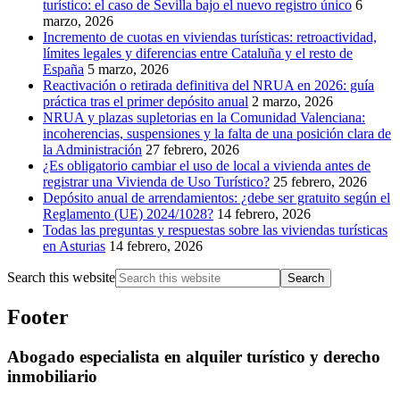
turístico: el caso de Sevilla bajo el nuevo registro único
6
marzo, 2026
Incremento de cuotas en viviendas turísticas: retroactividad,
límites legales y diferencias entre Cataluña y el resto de
España
5 marzo, 2026
Reactivación o retirada definitiva del NRUA en 2026: guía
práctica tras el primer depósito anual
2 marzo, 2026
NRUA y plazas supletorias en la Comunidad Valenciana:
incoherencias, suspensiones y la falta de una posición clara de
la Administración
27 febrero, 2026
¿Es obligatorio cambiar el uso de local a vivienda antes de
registrar una Vivienda de Uso Turístico?
25 febrero, 2026
Depósito anual de arrendamientos: ¿debe ser gratuito según el
Reglamento (UE) 2024/1028?
14 febrero, 2026
Todas las preguntas y respuestas sobre las viviendas turísticas
en Asturias
14 febrero, 2026
Search this website
Footer
Abogado especialista en alquiler turístico y derecho
inmobiliario