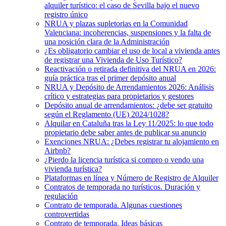
alquiler turístico: el caso de Sevilla bajo el nuevo
registro único
NRUA y plazas supletorias en la Comunidad
Valenciana: incoherencias, suspensiones y la falta de
una posición clara de la Administración
¿Es obligatorio cambiar el uso de local a vivienda antes
de registrar una Vivienda de Uso Turístico?
Reactivación o retirada definitiva del NRUA en 2026:
guía práctica tras el primer depósito anual
NRUA y Depósito de Arrendamientos 2026: Análisis
crítico y estrategias para propietarios y gestores
Depósito anual de arrendamientos: ¿debe ser gratuito
según el Reglamento (UE) 2024/1028?
Alquilar en Cataluña tras la Ley 11/2025: lo que todo
propietario debe saber antes de publicar su anuncio
Exenciones NRUA: ¿Debes registrar tu alojamiento en
Airbnb?
¿Pierdo la licencia turística si compro o vendo una
vivienda turística?
Plataformas en línea y Número de Registro de Alquiler
Contratos de temporada no turísticos. Duración y
regulación
Contrato de temporada. Algunas cuestiones
controvertidas
Contrato de temporada. Ideas básicas