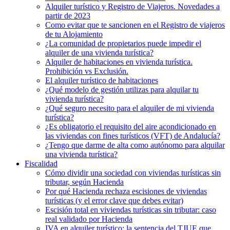
Alquiler turístico y Registro de Viajeros. Novedades a
partir de 2023
Como evitar que te sancionen en el Registro de viajeros
de tu Alojamiento
¿La comunidad de propietarios puede impedir el
alquiler de una vivienda turística?
Alquiler de habitaciones en vivienda turística.
Prohibición vs Exclusión.
El alquiler turístico de habitaciones
¿Qué modelo de gestión utilizas para alquilar tu
vivienda turística?
¿Qué seguro necesito para el alquiler de mi vivienda
turística?
¿Es obligatorio el requisito del aire acondicionado en
las viviendas con fines turísticos (VFT) de Andalucía?
¿Tengo que darme de alta como autónomo para alquilar
una vivienda turística?
Fiscalidad
Cómo dividir una sociedad con viviendas turísticas sin
tributar, según Hacienda
Por qué Hacienda rechaza escisiones de viviendas
turísticas (y el error clave que debes evitar)
Escisión total en viviendas turísticas sin tributar: caso
real validado por Hacienda
IVA en alquiler turístico: la sentencia del TJUE que