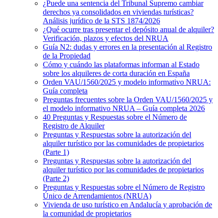
¿Puede una sentencia del Tribunal Supremo cambiar
derechos ya consolidados en viviendas turísticas?
Análisis jurídico de la STS 1874/2026
¿Qué ocurre tras presentar el depósito anual de alquiler?
Verificación, plazos y efectos del NRUA
Guía N2: dudas y errores en la presentación al Registro
de la Propiedad
Cómo y cuándo las plataformas informan al Estado
sobre los alquileres de corta duración en España
Orden VAU/1560/2025 y modelo informativo NRUA:
Guía completa
Preguntas frecuentes sobre la Orden VAU/1560/2025 y
el modelo informativo NRUA – Guía completa 2026
40 Preguntas y Respuestas sobre el Número de
Registro de Alquiler
Preguntas y Respuestas sobre la autorización del
alquiler turístico por las comunidades de propietarios
(Parte 1)
Preguntas y Respuestas sobre la autorización del
alquiler turístico por las comunidades de propietarios
(Parte 2)
Preguntas y Respuestas sobre el Número de Registro
Único de Arrendamientos (NRUA)
Vivienda de uso turístico en Andalucía y aprobación de
la comunidad de propietarios