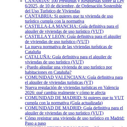
CANARIAS: 100 Preguntas y Respuestas sobre la Ley
6/2025, de 10 de diciembre, de Ordenación Sostenible
del Uso Turístico de Viviendas
CANTABRIA: Si quieres que tu vivienda de uso
turístico cumpla con la normativa
CASTILLA-LA MANCHA: Guía definitiva para el
alquiler de viviendas de uso turístico (VUT)
CASTILLA Y LEÓN: Guía definitiva para el alquiler
de viviendas de uso turístico (VUT)
La nueva normativa de las viviendas turísticas de
Cataluña
CATALUÑA: Guía definitiva para el alquiler de
viviendas de uso turístico (VUT)
¿Puedo alquilar una vivienda de uso turístico por
habitaciones en Cataluña?
COMUNIDAD VALENCIANA: Guía definitiva para
el alquiler de viviendas turísticas (VT)
Nueva regulación de viviendas turísticas en Valencia
2026: qué cambia realmente y cómo te afecta
COMUNIDAD DE MADRID: Si quieres que tu VUT
cumpla con la normativa (Guía actualizada)
COMUNIDAD DE MADRID: Guía definitiva para el
alquiler de viviendas de uso turístico (VUT)
Cómo registrar una vivienda de uso turístico en Madrid:
Paso a paso