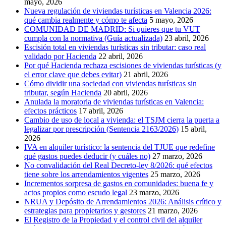
mayo, 2026
Nueva regulación de viviendas turísticas en Valencia 2026:
qué cambia realmente y cómo te afecta
5 mayo, 2026
COMUNIDAD DE MADRID: Si quieres que tu VUT
cumpla con la normativa (Guía actualizada)
23 abril, 2026
Escisión total en viviendas turísticas sin tributar: caso real
validado por Hacienda
22 abril, 2026
Por qué Hacienda rechaza escisiones de viviendas turísticas (y
el error clave que debes evitar)
21 abril, 2026
Cómo dividir una sociedad con viviendas turísticas sin
tributar, según Hacienda
20 abril, 2026
Anulada la moratoria de viviendas turísticas en Valencia:
efectos prácticos
17 abril, 2026
Cambio de uso de local a vivienda: el TSJM cierra la puerta a
legalizar por prescripción (Sentencia 2163/2026)
15 abril,
2026
IVA en alquiler turístico: la sentencia del TJUE que redefine
qué gastos puedes deducir (y cuáles no)
27 marzo, 2026
No convalidación del Real Decreto-ley 8/2026: qué efectos
tiene sobre los arrendamientos vigentes
25 marzo, 2026
Incrementos sorpresa de gastos en comunidades: buena fe y
actos propios como escudo legal
23 marzo, 2026
NRUA y Depósito de Arrendamientos 2026: Análisis crítico y
estrategias para propietarios y gestores
21 marzo, 2026
El Registro de la Propiedad y el control civil del alquiler