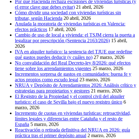
Por qué Hacienda rechaza escisiones de viviendas turísticas (y
el error clave que debes evitar)
21 abril, 2026
Cómo dividir una sociedad con viviendas turísticas sin
tributar, según Hacienda
20 abril, 2026
Anulada la moratoria de viviendas turísticas en Valencia:
efectos prácticos
17 abril, 2026
Cambio de uso de local a vivienda: el TSJM cierra la puerta a
legalizar por prescripción (Sentencia 2163/2026)
15 abril,
2026
IVA en alquiler turístico: la sentencia del TJUE que redefine
qué gastos puedes deducir (y cuáles no)
27 marzo, 2026
No convalidación del Real Decreto-ley 8/2026: qué efectos
tiene sobre los arrendamientos vigentes
25 marzo, 2026
Incrementos sorpresa de gastos en comunidades: buena fe y
actos propios como escudo legal
23 marzo, 2026
NRUA y Depósito de Arrendamientos 2026: Análisis crítico y
estrategias para propietarios y gestores
21 marzo, 2026
El Registro de la Propiedad y el control civil del alquiler
turístico: el caso de Sevilla bajo el nuevo registro único
6
marzo, 2026
Incremento de cuotas en viviendas turísticas: retroactividad,
límites legales y diferencias entre Cataluña y el resto de
España
5 marzo, 2026
Reactivación o retirada definitiva del NRUA en 2026: guía
práctica tras el primer depósito anual
2 marzo, 2026