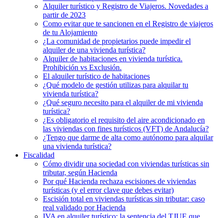
Alquiler turístico y Registro de Viajeros. Novedades a
partir de 2023
Como evitar que te sancionen en el Registro de viajeros
de tu Alojamiento
¿La comunidad de propietarios puede impedir el
alquiler de una vivienda turística?
Alquiler de habitaciones en vivienda turística.
Prohibición vs Exclusión.
El alquiler turístico de habitaciones
¿Qué modelo de gestión utilizas para alquilar tu
vivienda turística?
¿Qué seguro necesito para el alquiler de mi vivienda
turística?
¿Es obligatorio el requisito del aire acondicionado en
las viviendas con fines turísticos (VFT) de Andalucía?
¿Tengo que darme de alta como autónomo para alquilar
una vivienda turística?
Fiscalidad
Cómo dividir una sociedad con viviendas turísticas sin
tributar, según Hacienda
Por qué Hacienda rechaza escisiones de viviendas
turísticas (y el error clave que debes evitar)
Escisión total en viviendas turísticas sin tributar: caso
real validado por Hacienda
IVA en alquiler turístico: la sentencia del TJUE que