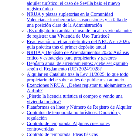
alquiler turístico: el caso de Sevilla bajo el nuevo
registro único
NRUA y plazas supletorias en la Comunidad
Valenciana: incoherencias, suspensiones y la falta de
una posición clara de la Administración
¿Es obligatorio cambiar el uso de local a vivienda antes
de registrar una Vivienda de Uso Turístico?
Reactivación o retirada definitiva del NRUA en 2026:
guía práctica tras el primer depósito anual
NRUA y Depósito de Arrendamientos 2026: Análisis
crítico y estrategias para propietarios y gestores
Depósito anual de arrendamientos: ¿debe ser gratuito
según el Reglamento (UE) 2024/1028?
Alquilar en Cataluña tras la Ley 11/2025: lo que todo
propietario debe saber antes de publicar su anuncio
Exenciones NRUA: ¿Debes registrar tu alojamiento en
Airbnb?
¿Pierdo la licencia turística si compro o vendo una
vivienda turística?
Plataformas en línea y Número de Registro de Alquiler
Contratos de temporada no turísticos. Duración y
regulación
Contrato de temporada. Algunas cuestiones
controvertidas
Contrato de temporada. Ideas básicas