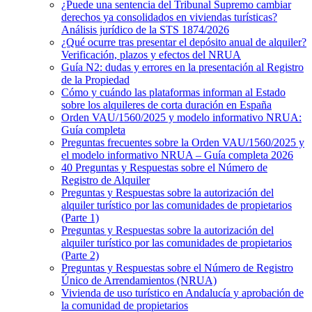
¿Puede una sentencia del Tribunal Supremo cambiar
derechos ya consolidados en viviendas turísticas?
Análisis jurídico de la STS 1874/2026
¿Qué ocurre tras presentar el depósito anual de alquiler?
Verificación, plazos y efectos del NRUA
Guía N2: dudas y errores en la presentación al Registro
de la Propiedad
Cómo y cuándo las plataformas informan al Estado
sobre los alquileres de corta duración en España
Orden VAU/1560/2025 y modelo informativo NRUA:
Guía completa
Preguntas frecuentes sobre la Orden VAU/1560/2025 y
el modelo informativo NRUA – Guía completa 2026
40 Preguntas y Respuestas sobre el Número de
Registro de Alquiler
Preguntas y Respuestas sobre la autorización del
alquiler turístico por las comunidades de propietarios
(Parte 1)
Preguntas y Respuestas sobre la autorización del
alquiler turístico por las comunidades de propietarios
(Parte 2)
Preguntas y Respuestas sobre el Número de Registro
Único de Arrendamientos (NRUA)
Vivienda de uso turístico en Andalucía y aprobación de
la comunidad de propietarios