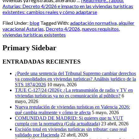
viviendas ya registradas, alterando …
[Read more...]
about
Asturias: Decreto 4/2026 e impacto en las viviendas turísticas
existentes: cambios reales y cómo adaptarse
Filed Under:
blog
Tagged With:
adaptación normativa
,
alquiler
vacacional Asturias
,
Decreto 4/2026
,
nuevos requisitos
,
viviendas turísticas existentes
Primary Sidebar
ENTRADADAS RECIENTES
¿Puede una sentencia del Tribunal Supremo cambiar derechos
ya consolidados en viviendas turísticas? Análisis jurídico de la
STS 1874/2026
10 mayo, 2026
TJUE C-127/24 (2026): ¿La retransmisión de radio y TV en
viviendas turísticas ya no es comunicación al público?
6
mayo, 2026
Nueva regulación de viviendas turísticas en Valencia 2026:
qué cambia realmente y cómo te afecta
5 mayo, 2026
COMUNIDAD DE MADRID: Si quieres que tu VUT
cumpla con la normativa (Guía actualizada)
23 abril, 2026
Escisión total en viviendas turísticas sin tributar: caso real
validado por Hacienda
22 abril, 2026