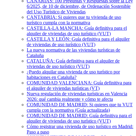
CANARIAS: 100 Preguntas y Respuestas sobre la Ley
6/2025, de 10 de diciembre, de Ordenación Sostenible
del Uso Turístico de Viviendas
CANTABRIA: Si quieres que tu vivienda de uso
turístico cumpla con la normativa
CASTILLA-LA MANCHA: Guía definitiva para el
alquiler de viviendas de uso turístico (VUT)
CASTILLA Y LEÓN: Guía definitiva para el alquiler
de viviendas de uso turístico (VUT)
La nueva normativa de las viviendas turísticas de
Cataluña
CATALUÑA: Guía definitiva para el alquiler de
viviendas de uso turístico (VUT)
¿Puedo alquilar una vivienda de uso turístico por
habitaciones en Cataluña?
COMUNIDAD VALENCIANA: Guía definitiva para
el alquiler de viviendas turísticas (VT)
Nueva regulación de viviendas turísticas en Valencia
2026: qué cambia realmente y cómo te afecta
COMUNIDAD DE MADRID: Si quieres que tu VUT
cumpla con la normativa (Guía actualizada)
COMUNIDAD DE MADRID: Guía definitiva para el
alquiler de viviendas de uso turístico (VUT)
Cómo registrar una vivienda de uso turístico en Madrid:
Paso a paso