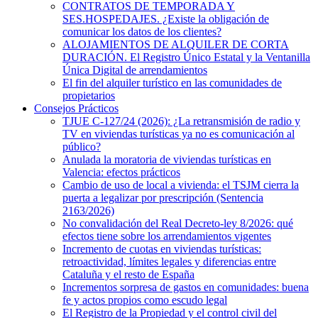
CONTRATOS DE TEMPORADA Y
SES.HOSPEDAJES. ¿Existe la obligación de
comunicar los datos de los clientes?
ALOJAMIENTOS DE ALQUILER DE CORTA
DURACIÓN. El Registro Único Estatal y la Ventanilla
Única Digital de arrendamientos
El fin del alquiler turístico en las comunidades de
propietarios
Consejos Prácticos
TJUE C-127/24 (2026): ¿La retransmisión de radio y
TV en viviendas turísticas ya no es comunicación al
público?
Anulada la moratoria de viviendas turísticas en
Valencia: efectos prácticos
Cambio de uso de local a vivienda: el TSJM cierra la
puerta a legalizar por prescripción (Sentencia
2163/2026)
No convalidación del Real Decreto-ley 8/2026: qué
efectos tiene sobre los arrendamientos vigentes
Incremento de cuotas en viviendas turísticas:
retroactividad, límites legales y diferencias entre
Cataluña y el resto de España
Incrementos sorpresa de gastos en comunidades: buena
fe y actos propios como escudo legal
El Registro de la Propiedad y el control civil del