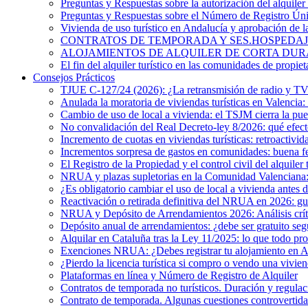
Preguntas y Respuestas sobre la autorización del alquiler 
Preguntas y Respuestas sobre el Número de Registro Ú
Vivienda de uso turístico en Andalucía y aprobación de 
CONTRATOS DE TEMPORADA Y SES.HOSPEDAJES. ¿Existe
ALOJAMIENTOS DE ALQUILER DE CORTA DURACIÓN. El 
El fin del alquiler turístico en las comunidades de propiet
Consejos Prácticos
TJUE C-127/24 (2026): ¿La retransmisión de radio y TV e
Anulada la moratoria de viviendas turísticas en Valencia: 
Cambio de uso de local a vivienda: el TSJM cierra la pue
No convalidación del Real Decreto-ley 8/2026: qué efecto
Incremento de cuotas en viviendas turísticas: retroactivid
Incrementos sorpresa de gastos en comunidades: buena f
El Registro de la Propiedad y el control civil del alquiler 
NRUA y plazas supletorias en la Comunidad Valenciana: i
¿Es obligatorio cambiar el uso de local a vivienda antes 
Reactivación o retirada definitiva del NRUA en 2026: guía
NRUA y Depósito de Arrendamientos 2026: Análisis crítico
Depósito anual de arrendamientos: ¿debe ser gratuito s
Alquilar en Cataluña tras la Ley 11/2025: lo que todo pro
Exenciones NRUA: ¿Debes registrar tu alojamiento en 
¿Pierdo la licencia turística si compro o vendo una vivien
Plataformas en línea y Número de Registro de Alquiler
Contratos de temporada no turísticos. Duración y regulac
Contrato de temporada. Algunas cuestiones controvertida