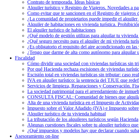
Contrato de temporada. Ideas básicas
Alquiler turístico y Registro de Viajeros. Novedades a pa
Como evitar que te sancionen en el Registro de viajeros 
¿La comunidad de propietarios puede impedir el alquiler 
Alquiler de habitaciones en vivienda turística. Prohibició
El alquiler turístico de habitaciones
¿Qué modelo de gestión utilizas para alquilar tu vivienda 
¿Qué seguro necesito para el alquiler de mi vivienda turís
¿Es obligatorio el requisito del aire acondicionado en la
¿Tengo que darme de alta como autónomo para alquilar un
Fiscalidad
Cómo dividir una sociedad con viviendas turísticas sin t
Por qué Hacienda rechaza escisiones de viviendas turística
Escisión total en viviendas turísticas sin tributar: caso r
IVA en alquiler turístico: la sentencia del TJUE que rede
Servicios de limpieza, Reparaciones y Conservación. Fis
La sociedad patrimonial para el arrendamiento de inmueb
CONSULTA FISCAL: Comunidad de bienes que alquila una
Alta de una vivienda turística en el Impuesto de Activi
Impuesto sobre el Valor Añadido (IVA) e Impuesto sobre e
Alquiler turístico de tu vivienda habitual
La tributación de los alquileres turísticos según Hacienda
Algunas cuestiones fiscales sobre tu alquiler turístico qu
¿Qué impuestos y modelos hay que declarar cuando subarr
Asesoramiento on-line