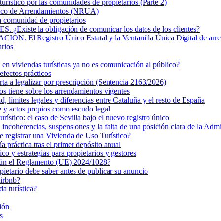
turístico por las comunidades de propietarios (Parte 2)
nico de Arrendamientos (NRUA)
la comunidad de propietarios
 la obligación de comunicar los datos de los clientes?
Registro Único Estatal y la Ventanilla Única Digital de arre
arios
n viviendas turísticas ya no es comunicación al público?
efectos prácticos
rta a legalizar por prescripción (Sentencia 2163/2026)
s tiene sobre los arrendamientos vigentes
ad, límites legales y diferencias entre Cataluña y el resto de España
e y actos propios como escudo legal
turístico: el caso de Sevilla bajo el nuevo registro único
ncoherencias, suspensiones y la falta de una posición clara de la Admi
de registrar una Vivienda de Uso Turístico?
 práctica tras el primer depósito anual
 y estrategias para propietarios y gestores
egún el Reglamento (UE) 2024/1028?
pietario debe saber antes de publicar su anuncio
Airbnb?
da turística?
ión
s