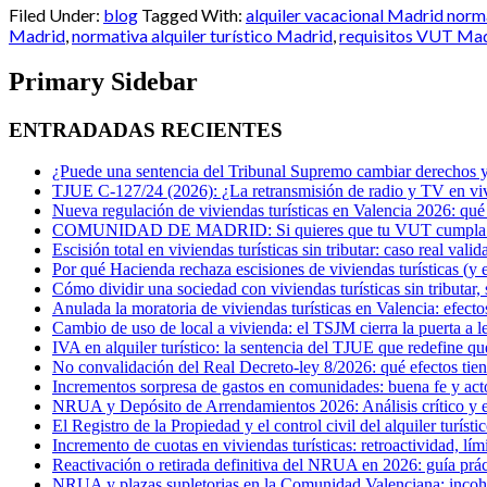
Filed Under:
blog
Tagged With:
alquiler vacacional Madrid norm
Madrid
,
normativa alquiler turístico Madrid
,
requisitos VUT Ma
Primary Sidebar
ENTRADADAS RECIENTES
¿Puede una sentencia del Tribunal Supremo cambiar derechos ya
TJUE C-127/24 (2026): ¿La retransmisión de radio y TV en vivi
Nueva regulación de viviendas turísticas en Valencia 2026: qué
COMUNIDAD DE MADRID: Si quieres que tu VUT cumpla con 
Escisión total en viviendas turísticas sin tributar: caso real val
Por qué Hacienda rechaza escisiones de viviendas turísticas (y e
Cómo dividir una sociedad con viviendas turísticas sin tributar
Anulada la moratoria de viviendas turísticas en Valencia: efecto
Cambio de uso de local a vivienda: el TSJM cierra la puerta a l
IVA en alquiler turístico: la sentencia del TJUE que redefine q
No convalidación del Real Decreto-ley 8/2026: qué efectos tien
Incrementos sorpresa de gastos en comunidades: buena fe y act
NRUA y Depósito de Arrendamientos 2026: Análisis crítico y est
El Registro de la Propiedad y el control civil del alquiler turísti
Incremento de cuotas en viviendas turísticas: retroactividad, lím
Reactivación o retirada definitiva del NRUA en 2026: guía práct
NRUA y plazas supletorias en la Comunidad Valenciana: incohere