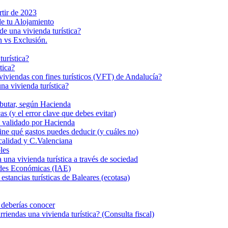
rtir de 2023
de tu Alojamiento
de una vivienda turística?
n vs Exclusión.
turística?
tica?
s viviendas con fines turísticos (VFT) de Andalucía?
a vivienda turística?
ributar, según Hacienda
s (y el error clave que debes evitar)
eal validado por Hacienda
fine qué gastos puedes deducir (y cuáles no)
calidad y C.Valenciana
les
 vivienda turística a través de sociedad
dades Económicas (IAE)
stancias turísticas de Baleares (ecotasa)
e deberías conocer
iendas una vivienda turística? (Consulta fiscal)