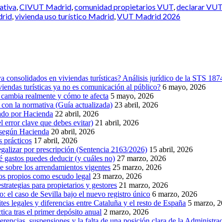
ativa
,
CIVUT Madrid
,
comunidad propietarios VUT
,
declarar VU
drid
,
vivienda uso turístico Madrid
,
VUT Madrid 2026
 consolidados en viviendas turísticas? Análisis jurídico de la STS 18
endas turísticas ya no es comunicación al público?
6 mayo, 2026
 cambia realmente y cómo te afecta
5 mayo, 2026
la normativa (Guía actualizada)
23 abril, 2026
idado por Hacienda
22 abril, 2026
l error clave que debes evitar)
21 abril, 2026
, según Hacienda
20 abril, 2026
s prácticos
17 abril, 2026
egalizar por prescripción (Sentencia 2163/2026)
15 abril, 2026
ué gastos puedes deducir (y cuáles no)
27 marzo, 2026
e sobre los arrendamientos vigentes
25 marzo, 2026
os propios como escudo legal
23 marzo, 2026
rategias para propietarios y gestores
21 marzo, 2026
co: el caso de Sevilla bajo el nuevo registro único
6 marzo, 2026
ites legales y diferencias entre Cataluña y el resto de España
5 marzo, 
ica tras el primer depósito anual
2 marzo, 2026
ncias, suspensiones y la falta de una posición clara de la Administra