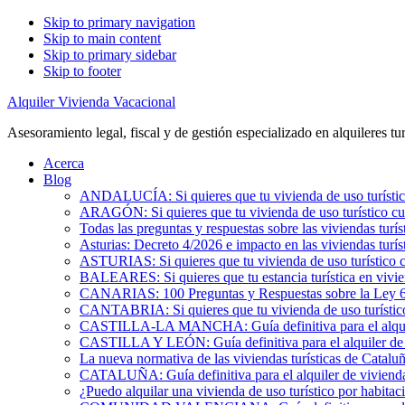
Skip to primary navigation
Skip to main content
Skip to primary sidebar
Skip to footer
Alquiler Vivienda Vacacional
Asesoramiento legal, fiscal y de gestión especializado en alquileres tur
Acerca
Blog
ANDALUCÍA: Si quieres que tu vivienda de uso turístic
ARAGÓN: Si quieres que tu vivienda de uso turístico cu
Todas las preguntas y respuestas sobre las viviendas turís
Asturias: Decreto 4/2026 e impacto en las viviendas turís
ASTURIAS: Si quieres que tu vivienda de uso turístico 
BALEARES: Si quieres que tu estancia turística en vivi
CANARIAS: 100 Preguntas y Respuestas sobre la Ley 6/2
CANTABRIA: Si quieres que tu vivienda de uso turístic
CASTILLA-LA MANCHA: Guía definitiva para el alquile
CASTILLA Y LEÓN: Guía definitiva para el alquiler de 
La nueva normativa de las viviendas turísticas de Catalu
CATALUÑA: Guía definitiva para el alquiler de vivienda
¿Puedo alquilar una vivienda de uso turístico por habita