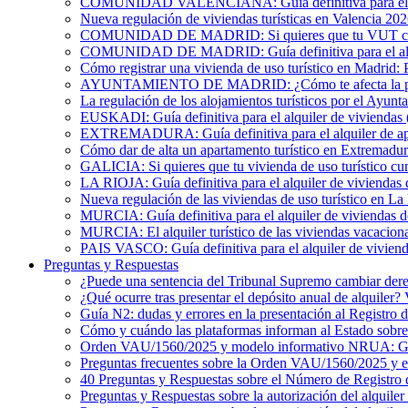
COMUNIDAD VALENCIANA: Guía definitiva para el alqu
Nueva regulación de viviendas turísticas en Valencia 20
COMUNIDAD DE MADRID: Si quieres que tu VUT cumpl
COMUNIDAD DE MADRID: Guía definitiva para el alquil
Cómo registrar una vivienda de uso turístico en Madrid: 
AYUNTAMIENTO DE MADRID: ¿Cómo te afecta la publicac
La regulación de los alojamientos turísticos por el Ayun
EUSKADI: Guía definitiva para el alquiler de viviendas (
EXTREMADURA: Guía definitiva para el alquiler de apa
Cómo dar de alta un apartamento turístico en Extremadur
GALICIA: Si quieres que tu vivienda de uso turístico cu
LA RIOJA: Guía definitiva para el alquiler de viviendas 
Nueva regulación de las viviendas de uso turístico en La
MURCIA: Guía definitiva para el alquiler de viviendas de
MURCIA: El alquiler turístico de las viviendas vacacion
PAIS VASCO: Guía definitiva para el alquiler de viviend
Preguntas y Respuestas
¿Puede una sentencia del Tribunal Supremo cambiar derec
¿Qué ocurre tras presentar el depósito anual de alquiler
Guía N2: dudas y errores en la presentación al Registro 
Cómo y cuándo las plataformas informan al Estado sobre 
Orden VAU/1560/2025 y modelo informativo NRUA: G
Preguntas frecuentes sobre la Orden VAU/1560/2025 y
40 Preguntas y Respuestas sobre el Número de Registro 
Preguntas y Respuestas sobre la autorización del alquiler 