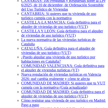
CANARIAS: 100 Preguntas y Respuestas sobre la Ley
6/2025, de 10 de diciembre, de Ordenación Sostenible
del Uso Turístico de Viviendas
CANTABRIA: Si quieres que tu vivienda de uso
turístico cumpla con la normativa
CASTILLA-LA MANCHA: Guía definitiva para el
alquiler de viviendas de uso turístico (VUT)
CASTILLA Y LEÓN: Guía definitiva para el alquiler
de viviendas de uso turístico (VUT)
La nueva normativa de las viviendas turísticas de
Cataluña
CATALUÑA: Guía definitiva para el alquiler de
viviendas de uso turístico (VUT)
¿Puedo alquilar una vivienda de uso turístico por
habitaciones en Cataluña?
COMUNIDAD VALENCIANA: Guía definitiva para
el alquiler de viviendas turísticas (VT)
Nueva regulación de viviendas turísticas en Valencia
2026: qué cambia realmente y cómo te afecta
COMUNIDAD DE MADRID: Si quieres que tu VUT
cumpla con la normativa (Guía actualizada)
COMUNIDAD DE MADRID: Guía definitiva para el
alquiler de viviendas de uso turístico (VUT)
Cómo registrar una vivienda de uso turístico en Madrid:
Paso a paso