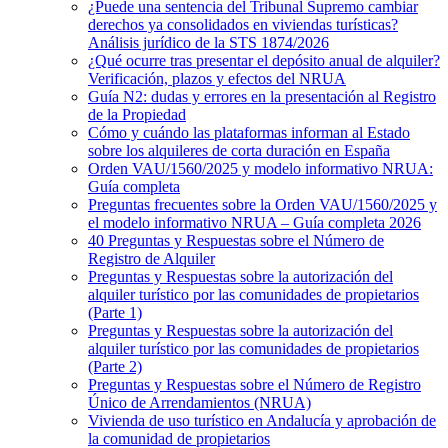
¿Puede una sentencia del Tribunal Supremo cambiar
derechos ya consolidados en viviendas turísticas?
Análisis jurídico de la STS 1874/2026
¿Qué ocurre tras presentar el depósito anual de alquiler?
Verificación, plazos y efectos del NRUA
Guía N2: dudas y errores en la presentación al Registro
de la Propiedad
Cómo y cuándo las plataformas informan al Estado
sobre los alquileres de corta duración en España
Orden VAU/1560/2025 y modelo informativo NRUA:
Guía completa
Preguntas frecuentes sobre la Orden VAU/1560/2025 y
el modelo informativo NRUA – Guía completa 2026
40 Preguntas y Respuestas sobre el Número de
Registro de Alquiler
Preguntas y Respuestas sobre la autorización del
alquiler turístico por las comunidades de propietarios
(Parte 1)
Preguntas y Respuestas sobre la autorización del
alquiler turístico por las comunidades de propietarios
(Parte 2)
Preguntas y Respuestas sobre el Número de Registro
Único de Arrendamientos (NRUA)
Vivienda de uso turístico en Andalucía y aprobación de
la comunidad de propietarios