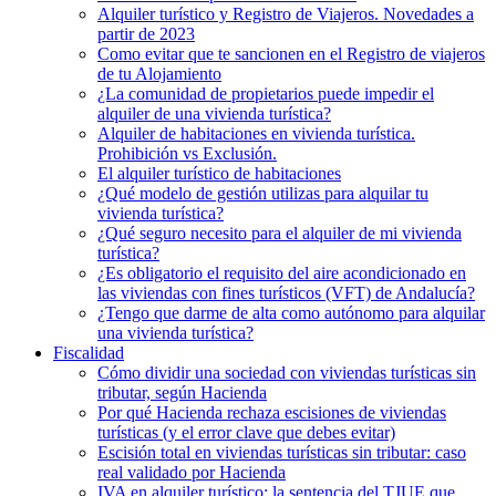
Alquiler turístico y Registro de Viajeros. Novedades a
partir de 2023
Como evitar que te sancionen en el Registro de viajeros
de tu Alojamiento
¿La comunidad de propietarios puede impedir el
alquiler de una vivienda turística?
Alquiler de habitaciones en vivienda turística.
Prohibición vs Exclusión.
El alquiler turístico de habitaciones
¿Qué modelo de gestión utilizas para alquilar tu
vivienda turística?
¿Qué seguro necesito para el alquiler de mi vivienda
turística?
¿Es obligatorio el requisito del aire acondicionado en
las viviendas con fines turísticos (VFT) de Andalucía?
¿Tengo que darme de alta como autónomo para alquilar
una vivienda turística?
Fiscalidad
Cómo dividir una sociedad con viviendas turísticas sin
tributar, según Hacienda
Por qué Hacienda rechaza escisiones de viviendas
turísticas (y el error clave que debes evitar)
Escisión total en viviendas turísticas sin tributar: caso
real validado por Hacienda
IVA en alquiler turístico: la sentencia del TJUE que