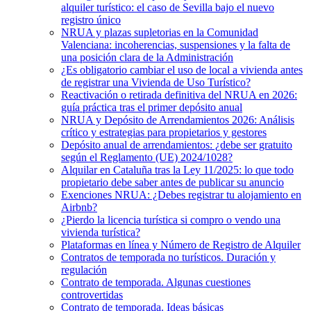
alquiler turístico: el caso de Sevilla bajo el nuevo
registro único
NRUA y plazas supletorias en la Comunidad
Valenciana: incoherencias, suspensiones y la falta de
una posición clara de la Administración
¿Es obligatorio cambiar el uso de local a vivienda antes
de registrar una Vivienda de Uso Turístico?
Reactivación o retirada definitiva del NRUA en 2026:
guía práctica tras el primer depósito anual
NRUA y Depósito de Arrendamientos 2026: Análisis
crítico y estrategias para propietarios y gestores
Depósito anual de arrendamientos: ¿debe ser gratuito
según el Reglamento (UE) 2024/1028?
Alquilar en Cataluña tras la Ley 11/2025: lo que todo
propietario debe saber antes de publicar su anuncio
Exenciones NRUA: ¿Debes registrar tu alojamiento en
Airbnb?
¿Pierdo la licencia turística si compro o vendo una
vivienda turística?
Plataformas en línea y Número de Registro de Alquiler
Contratos de temporada no turísticos. Duración y
regulación
Contrato de temporada. Algunas cuestiones
controvertidas
Contrato de temporada. Ideas básicas