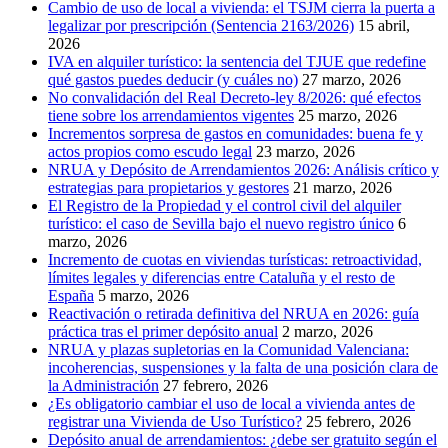
Cambio de uso de local a vivienda: el TSJM cierra la puerta a
legalizar por prescripción (Sentencia 2163/2026)
15 abril,
2026
IVA en alquiler turístico: la sentencia del TJUE que redefine
qué gastos puedes deducir (y cuáles no)
27 marzo, 2026
No convalidación del Real Decreto-ley 8/2026: qué efectos
tiene sobre los arrendamientos vigentes
25 marzo, 2026
Incrementos sorpresa de gastos en comunidades: buena fe y
actos propios como escudo legal
23 marzo, 2026
NRUA y Depósito de Arrendamientos 2026: Análisis crítico y
estrategias para propietarios y gestores
21 marzo, 2026
El Registro de la Propiedad y el control civil del alquiler
turístico: el caso de Sevilla bajo el nuevo registro único
6
marzo, 2026
Incremento de cuotas en viviendas turísticas: retroactividad,
límites legales y diferencias entre Cataluña y el resto de
España
5 marzo, 2026
Reactivación o retirada definitiva del NRUA en 2026: guía
práctica tras el primer depósito anual
2 marzo, 2026
NRUA y plazas supletorias en la Comunidad Valenciana:
incoherencias, suspensiones y la falta de una posición clara de
la Administración
27 febrero, 2026
¿Es obligatorio cambiar el uso de local a vivienda antes de
registrar una Vivienda de Uso Turístico?
25 febrero, 2026
Depósito anual de arrendamientos: ¿debe ser gratuito según el