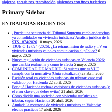
viajeros
,
requisitos
,
tramitación
,
viviendas con fines turísticos
Primary Sidebar
ENTRADADAS RECIENTES
¿Puede una sentencia del Tribunal Supremo cambiar derechos
ya consolidados en viviendas turísticas? Análisis jurídico de la
STS 1874/2026
10 mayo, 2026
TJUE C-127/24 (2026): ¿La retransmisión de radio y TV en
viviendas turísticas ya no es comunicación al público?
6
mayo, 2026
Nueva regulación de viviendas turísticas en Valencia 2026:
qué cambia realmente y cómo te afecta
5 mayo, 2026
COMUNIDAD DE MADRID: Si quieres que tu VUT
cumpla con la normativa (Guía actualizada)
23 abril, 2026
Escisión total en viviendas turísticas sin tributar: caso real
validado por Hacienda
22 abril, 2026
Por qué Hacienda rechaza escisiones de viviendas turísticas (y
el error clave que debes evitar)
21 abril, 2026
Cómo dividir una sociedad con viviendas turísticas sin
tributar, según Hacienda
20 abril, 2026
Anulada la moratoria de viviendas turísticas en Valencia:
efectos prácticos
17 abril, 2026