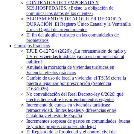
CONTRATOS DE TEMPORADA Y
SES.HOSPEDAJES. ¿Existe la obligación de
comunicar los datos de los clientes?
ALOJAMIENTOS DE ALQUILER DE CORTA
DURACIÓN. El Registro Único Estatal y la Ventanilla
Única Digital de arrendamientos
El fin del alquiler turístico en las comunidades de
propietarios
Consejos Prácticos
TJUE C-127/24 (2026): ¿La retransmisión de radio y
TV en viviendas turísticas ya no es comunicación al
público?
Anulada la moratoria de viviendas turísticas en
Valencia: efectos prácticos
Cambio de uso de local a vivienda: el TSJM cierra la
puerta a legalizar por prescripción (Sentencia
2163/2026)
No convalidación del Real Decreto-ley 8/2026: qué
efectos tiene sobre los arrendamientos vigentes
Incremento de cuotas en viviendas turísticas:
retroactividad, límites legales y diferencias entre
Cataluña y el resto de España
Incrementos sorpresa de gastos en comunidades: buena
fe y actos propios como escudo legal
El Registro de la Propiedad y el control civil del