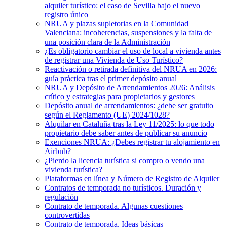
alquiler turístico: el caso de Sevilla bajo el nuevo
registro único
NRUA y plazas supletorias en la Comunidad
Valenciana: incoherencias, suspensiones y la falta de
una posición clara de la Administración
¿Es obligatorio cambiar el uso de local a vivienda antes
de registrar una Vivienda de Uso Turístico?
Reactivación o retirada definitiva del NRUA en 2026:
guía práctica tras el primer depósito anual
NRUA y Depósito de Arrendamientos 2026: Análisis
crítico y estrategias para propietarios y gestores
Depósito anual de arrendamientos: ¿debe ser gratuito
según el Reglamento (UE) 2024/1028?
Alquilar en Cataluña tras la Ley 11/2025: lo que todo
propietario debe saber antes de publicar su anuncio
Exenciones NRUA: ¿Debes registrar tu alojamiento en
Airbnb?
¿Pierdo la licencia turística si compro o vendo una
vivienda turística?
Plataformas en línea y Número de Registro de Alquiler
Contratos de temporada no turísticos. Duración y
regulación
Contrato de temporada. Algunas cuestiones
controvertidas
Contrato de temporada. Ideas básicas