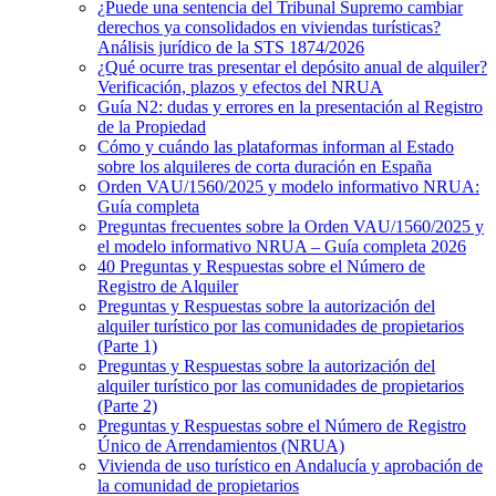
¿Puede una sentencia del Tribunal Supremo cambiar
derechos ya consolidados en viviendas turísticas?
Análisis jurídico de la STS 1874/2026
¿Qué ocurre tras presentar el depósito anual de alquiler?
Verificación, plazos y efectos del NRUA
Guía N2: dudas y errores en la presentación al Registro
de la Propiedad
Cómo y cuándo las plataformas informan al Estado
sobre los alquileres de corta duración en España
Orden VAU/1560/2025 y modelo informativo NRUA:
Guía completa
Preguntas frecuentes sobre la Orden VAU/1560/2025 y
el modelo informativo NRUA – Guía completa 2026
40 Preguntas y Respuestas sobre el Número de
Registro de Alquiler
Preguntas y Respuestas sobre la autorización del
alquiler turístico por las comunidades de propietarios
(Parte 1)
Preguntas y Respuestas sobre la autorización del
alquiler turístico por las comunidades de propietarios
(Parte 2)
Preguntas y Respuestas sobre el Número de Registro
Único de Arrendamientos (NRUA)
Vivienda de uso turístico en Andalucía y aprobación de
la comunidad de propietarios