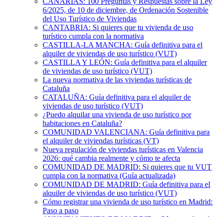
CANARIAS: 100 Preguntas y Respuestas sobre la Ley
6/2025, de 10 de diciembre, de Ordenación Sostenible
del Uso Turístico de Viviendas
CANTABRIA: Si quieres que tu vivienda de uso
turístico cumpla con la normativa
CASTILLA-LA MANCHA: Guía definitiva para el
alquiler de viviendas de uso turístico (VUT)
CASTILLA Y LEÓN: Guía definitiva para el alquiler
de viviendas de uso turístico (VUT)
La nueva normativa de las viviendas turísticas de
Cataluña
CATALUÑA: Guía definitiva para el alquiler de
viviendas de uso turístico (VUT)
¿Puedo alquilar una vivienda de uso turístico por
habitaciones en Cataluña?
COMUNIDAD VALENCIANA: Guía definitiva para
el alquiler de viviendas turísticas (VT)
Nueva regulación de viviendas turísticas en Valencia
2026: qué cambia realmente y cómo te afecta
COMUNIDAD DE MADRID: Si quieres que tu VUT
cumpla con la normativa (Guía actualizada)
COMUNIDAD DE MADRID: Guía definitiva para el
alquiler de viviendas de uso turístico (VUT)
Cómo registrar una vivienda de uso turístico en Madrid:
Paso a paso