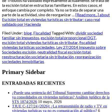
de Tributos ha validado expresamente actualmente. Se trata de
la escisión total en estructuras familiares. En estos casos, el
enfoque cambia por completo. Ya no se trata de separar una
parte de la actividad, sino de reorganizar …
[Read more...]
about
Escisión total en viviendas turísticas sin tributar: caso real
validado por Hacienda
Filed Under:
blog
,
Fiscalidad
Tagged With:
dividir sociedad
familiar sin impuestos
,
escisión total proporcional DGT
,
escisión total viviendas turísticas sin tributar
,
fiscalidad
viviendas turísticas sociedades
,
Ley 27/2014 Impuesto sobre
Sociedades escisión
,
neutralidad fiscal escisión total
,
reestructuración societaria sin tributación
,
reorganización
sociedades inmobiliarias
Primary Sidebar
ENTRADADAS RECIENTES
¿Puede una sentencia del Tribunal Supremo cambiar derechos
ya consolidados en viviendas turísticas? Análisis jurídico de la
STS 1874/2026
10 mayo, 2026
TJUE C-127/24 (2026): ¿La retransmisión de radio y TV en
viviendas turísticas ya no es comunicación al público?
6