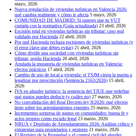
mayo, 2026
Nueva regulación de viviendas turísticas en Valencia 2026:
qué cambia realmente y cómo te afecta
5 mayo, 2026
COMUNIDAD DE MADRID: Si quieres que tu VUT
cumpla con la normativa (Guía actualizada)
23 abril, 2026
Escisión total en viviendas turísticas sin tributar: caso real
validado por Hacienda
22 abril, 2026
Por qué Hacienda rechaza escisiones de viviendas turísticas (y
el error clave que debes evitar)
21 abril, 2026
Cómo dividir una sociedad con viviendas turísticas sin
tributar, según Hacienda
20 abril, 2026
Anulada la moratoria de viviendas turísticas en Valencia:
efectos prácticos
17 abril, 2026
Cambio de uso de local a vivienda: el TSJM cierra la puerta a
legalizar por prescripción (Sentencia 2163/2026)
15 abril,
2026
IVA en alquiler turístico: la sentencia del TJUE que redefine
qué gastos puedes deducir (y cuáles no)
27 marzo, 2026
No convalidación del Real Decreto-ley 8/2026: qué efectos
tiene sobre los arrendamientos vigentes
25 marzo, 2026
Incrementos sorpresa de gastos en comunidades: buena fe y
actos propios como escudo legal
23 marzo, 2026
NRUA y Depósito de Arrendamientos 2026: Análisis crítico y
estrategias para propietarios y gestores
21 marzo, 2026
El Registro de la Propiedad y el control civil del alquiler