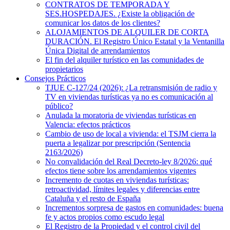
CONTRATOS DE TEMPORADA Y
SES.HOSPEDAJES. ¿Existe la obligación de
comunicar los datos de los clientes?
ALOJAMIENTOS DE ALQUILER DE CORTA
DURACIÓN. El Registro Único Estatal y la Ventanilla
Única Digital de arrendamientos
El fin del alquiler turístico en las comunidades de
propietarios
Consejos Prácticos
TJUE C-127/24 (2026): ¿La retransmisión de radio y
TV en viviendas turísticas ya no es comunicación al
público?
Anulada la moratoria de viviendas turísticas en
Valencia: efectos prácticos
Cambio de uso de local a vivienda: el TSJM cierra la
puerta a legalizar por prescripción (Sentencia
2163/2026)
No convalidación del Real Decreto-ley 8/2026: qué
efectos tiene sobre los arrendamientos vigentes
Incremento de cuotas en viviendas turísticas:
retroactividad, límites legales y diferencias entre
Cataluña y el resto de España
Incrementos sorpresa de gastos en comunidades: buena
fe y actos propios como escudo legal
El Registro de la Propiedad y el control civil del